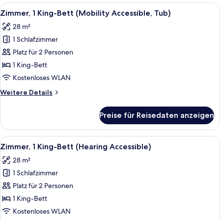
Betten
Alle
Ein Hotelzimmer mit Bett, Schreibtisch
5
(Hearing
Zimmer, 1 King-Bett (Mobility Accessible, Tub)
Fotos
Accessible)
28 m²
für
1 Schlafzimmer
Zimmer,
1 King-
Platz für 2 Personen
Bett
1 King-Bett
(Mobility
Kostenloses WLAN
Accessible,
Weitere
Weitere Details
Tub)
Details
anzeigen
für
Preise für Reisedaten anzeigen
Zimmer,
1 King-
Bett
Alle
Ein Hotelzimmer mit Bett, Schreibtisch
5
(Mobility
Zimmer, 1 King-Bett (Hearing Accessible)
Fotos
Accessible,
28 m²
Tub)
für
1 Schlafzimmer
Zimmer,
1 King-
Platz für 2 Personen
Bett
1 King-Bett
(Hearing
Kostenloses WLAN