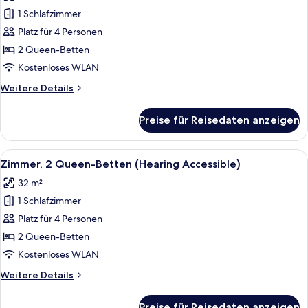
für
1 Schlafzimmer
Zimmer,
2 Queen-
Platz für 4 Personen
Betten
2 Queen-Betten
(Mobility
Kostenloses WLAN
Accessible,
Weitere
Weitere Details
Tub)
Details
anzeigen
für
Preise für Reisedaten anzeigen
Zimmer,
2 Queen-
Betten
Alle
Ein Hotelzimmer mit zwei Betten, einer
5
(Mobility
Zimmer, 2 Queen-Betten (Hearing Accessible)
Fotos
Accessible,
32 m²
Tub)
für
1 Schlafzimmer
Zimmer,
2 Queen-
Platz für 4 Personen
Betten
2 Queen-Betten
(Hearing
Kostenloses WLAN
Accessible)
Weitere
Weitere Details
anzeigen
Details
für
Preise für Reisedaten anzeigen