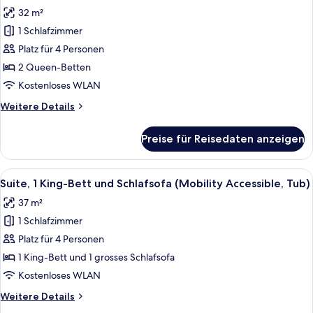
Fotos
32 m²
für
1 Schlafzimmer
Zimmer,
2 Queen-
Platz für 4 Personen
Betten
2 Queen-Betten
anzeigen
Kostenloses WLAN
Weitere
Weitere Details
Details
für
Preise für Reisedaten anzeigen
Zimmer,
2 Queen-
Betten
Alle
Ein Hotelzimmer mit einem großen Bet
6
Suite, 1 King-Bett und Schlafsofa (Mobility Accessible, Tub)
Fotos
37 m²
für
1 Schlafzimmer
Suite,
1 King-
Platz für 4 Personen
Bett
1 King-Bett und 1 grosses Schlafsofa
und
Kostenloses WLAN
Schlafsofa
Weitere
Weitere Details
(Mobility
Details