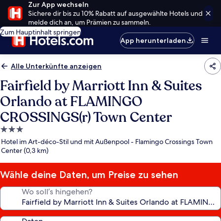
Zur App wechseln
Sichere dir bis zu 10% Rabatt auf ausgewählte Hotels und
melde dich an, um Prämien zu sammeln.
Zum Hauptinhalt springen
App herunterladen
Alle Unterkünfte anzeigen
Fairfield by Marriott Inn & Suites
Orlando at FLAMINGO
CROSSINGS(r) Town Center
3.0-
Sterne-
Hotel im Art-déco-Stil und mit Außenpool - Flamingo Crossings Town
Unterkunft
Center (0,3 km)
Wähle deine Daten, um Preise zu sehen
Wo soll’s hingehen?