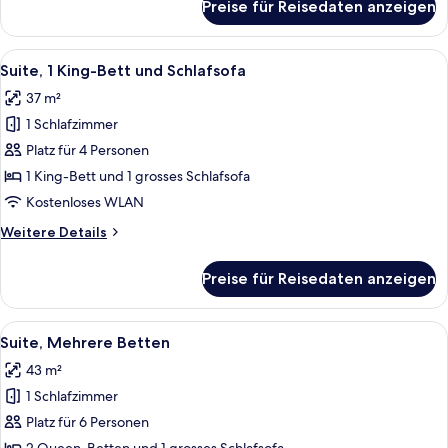
Preise für Reisedaten anzeigen
Zimmer,
2 Queen-
Betten,
Alle
Ein Hotelzimmer mit Flachbildfernsehe
6
Eckzimmer
Suite, 1 King-Bett und Schlafsofa
Fotos
37 m²
für
1 Schlafzimmer
Suite,
1 King-
Platz für 4 Personen
Bett
1 King-Bett und 1 grosses Schlafsofa
und
Kostenloses WLAN
Schlafsofa
Weitere
Weitere Details
anzeigen
Details
für
Preise für Reisedaten anzeigen
Suite,
1 King-
Bett
Alle
Ein Hotelzimmer mit Flachbildfernsehe
6
und
Suite, Mehrere Betten
Fotos
Schlafsofa
43 m²
für
1 Schlafzimmer
Suite,
Mehrere
Platz für 6 Personen
Betten