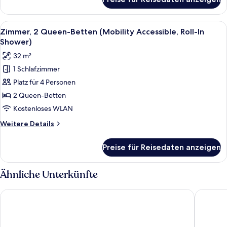
Zimmer,
2 Queen-
Betten
Alle
Ein Hotelzimmer mit zwei Betten, einer
5
(Hearing
Zimmer, 2 Queen-Betten (Mobility Accessible, Roll-In
Fotos
Accessible)
Shower)
für
32 m²
Zimmer,
1 Schlafzimmer
2 Queen-
Platz für 4 Personen
Betten
(Mobility
2 Queen-Betten
Accessible,
Kostenloses WLAN
Roll-
Weitere
Weitere Details
In
Details
Shower)
für
Preise für Reisedaten anzeigen
Zimmer,
anzeigen
2 Queen-
Betten
Ähnliche Unterkünfte
(Mobility
Accessible,
Home2 Suites by Hilton Orlando at Flamingo Crossings
SpringH
Roll-
In
Shower)