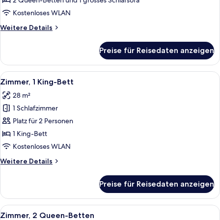
2 Queen-Betten und 1 grosses Schlafsofa
anzeigen
Kostenloses WLAN
Weitere
Weitere Details
Details
für
Preise für Reisedaten anzeigen
Suite,
Mehrere
Betten
Alle
Ein Hotelzimmer mit einer Couch, ein
6
Zimmer, 1 King-Bett
Fotos
28 m²
für
1 Schlafzimmer
Zimmer,
1 King-
Platz für 2 Personen
Bett
1 King-Bett
anzeigen
Kostenloses WLAN
Weitere
Weitere Details
Details
für
Preise für Reisedaten anzeigen
Zimmer,
1 King-
Bett
Alle
Ein Hotelzimmer mit einer Couch, ein
6
Zimmer, 2 Queen-Betten