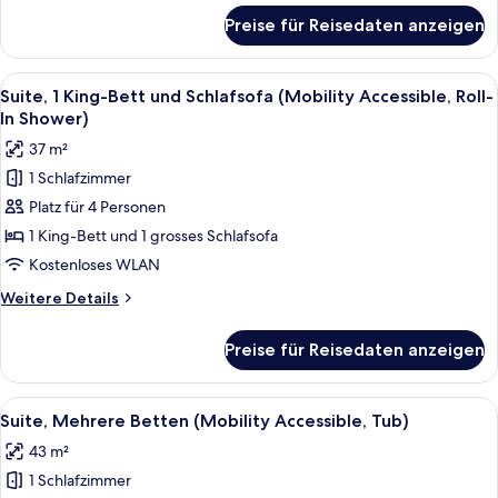
Accessible,
für
Preise für Reisedaten anzeigen
Suite,
Tub)
1 King-
anzeigen
Bett
Alle
Ein Hotelzimmer mit einem großen Bet
6
und
Suite, 1 King-Bett und Schlafsofa (Mobility Accessible, Roll-
Fotos
Schlafsofa
In Shower)
(Mobility
für
37 m²
Accessible,
Suite,
Tub)
1 Schlafzimmer
1 King-
Platz für 4 Personen
Bett
und
1 King-Bett und 1 grosses Schlafsofa
Schlafsofa
Kostenloses WLAN
(Mobility
Weitere
Weitere Details
Accessible,
Details
Roll-
für
Preise für Reisedaten anzeigen
Suite,
In
1 King-
Shower)
Bett
Alle
Ein Hotelzimmer mit einem großen Bet
anzeigen
6
und
Suite, Mehrere Betten (Mobility Accessible, Tub)
Fotos
Schlafsofa
43 m²
(Mobility
für
Accessible,
1 Schlafzimmer
Suite,
Roll-