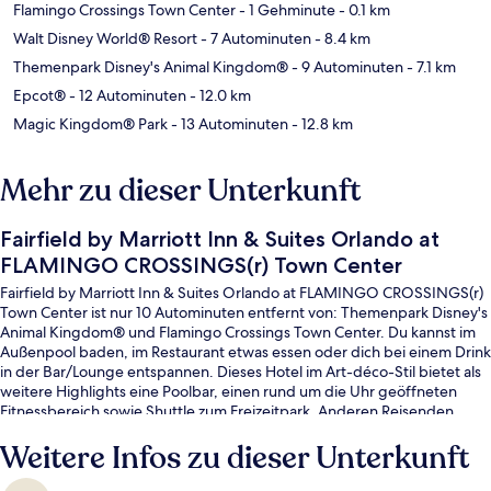
Flamingo Crossings Town Center
- 1 Gehminute
- 0.1 km
Walt Disney World® Resort
- 7 Autominuten
- 8.4 km
Themenpark Disney's Animal Kingdom®
- 9 Autominuten
- 7.1 km
Epcot®
- 12 Autominuten
- 12.0 km
Magic Kingdom® Park
- 13 Autominuten
- 12.8 km
Mehr zu dieser Unterkunft
Fairfield by Marriott Inn & Suites Orlando at
FLAMINGO CROSSINGS(r) Town Center
Fairfield by Marriott Inn & Suites Orlando at FLAMINGO CROSSINGS(r)
Town Center ist nur 10 Autominuten entfernt von: Themenpark Disney's
Animal Kingdom® und Flamingo Crossings Town Center. Du kannst im
Außenpool baden, im Restaurant etwas essen oder dich bei einem Drink
in der Bar/Lounge entspannen. Dieses Hotel im Art-déco-Stil bietet als
weitere Highlights eine Poolbar, einen rund um die Uhr geöffneten
Fitnessbereich sowie Shuttle zum Freizeitpark. Anderen Reisenden
gefallen der Pool und das hilfsbereite Personal sehr gut.
Weitere Infos zu dieser Unterkunft