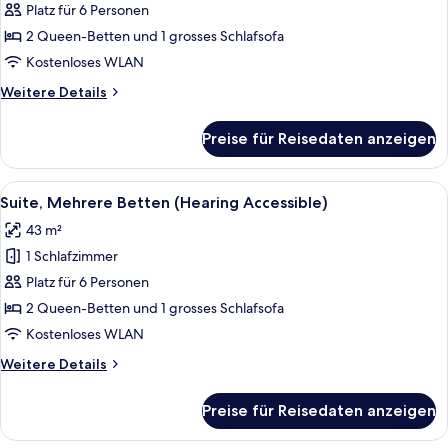
Mehrere
Platz für 6 Personen
In
Betten
Shower)
2 Queen-Betten und 1 grosses Schlafsofa
(Mobility
Kostenloses WLAN
Accessible,
Weitere
Weitere Details
Tub)
Details
anzeigen
für
Preise für Reisedaten anzeigen
Suite,
Mehrere
Betten
Alle
Ein Hotelzimmer mit zwei Betten, eine
5
(Mobility
Suite, Mehrere Betten (Hearing Accessible)
Fotos
Accessible,
43 m²
Tub)
für
1 Schlafzimmer
Suite,
Mehrere
Platz für 6 Personen
Betten
2 Queen-Betten und 1 grosses Schlafsofa
(Hearing
Kostenloses WLAN
Accessible)
Weitere
Weitere Details
anzeigen
Details
für
Preise für Reisedaten anzeigen
Suite,
Mehrere