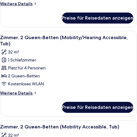
Accessible)
Weitere
Weitere Details
anzeigen
Details
für
Preise für Reisedaten anzeigen
Zimmer,
1 King-
Bett
Alle
Ein Hotelzimmer mit zwei Betten, einer
5
(Hearing
Zimmer, 2 Queen-Betten (Mobility/Hearing Accessible,
Fotos
Accessible)
Tub)
für
32 m²
Zimmer,
1 Schlafzimmer
2 Queen-
Platz für 4 Personen
Betten
(Mobility/Hearing
2 Queen-Betten
Accessible,
Kostenloses WLAN
Tub)
Weitere
Weitere Details
anzeigen
Details
für
Preise für Reisedaten anzeigen
Zimmer,
2 Queen-
Betten
Alle
Ein Hotelzimmer mit zwei Betten, einer
5
(Mobility/Hearing
Zimmer, 2 Queen-Betten (Mobility Accessible, Tub)
Fotos
Accessible,
32 m²
Tub)