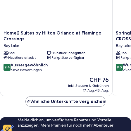
Home2
SpringHi
Home2 Suites by Hilton Orlando at Flamingo
Spring
Suites
Suites
Crossings
CROSS
by
Orlando
Bay Lake
Bay Lak
Hilton
at
Orlando
Pool
Frühstück inbegriffen
FLAMI
Pool
Haustiere erlaubt
Parkplätze verfügbar
Parkpl
at
CROSS
Flamingo
Town
9.4
9.0
Aussergewöhnlich
Wun
9.4
9.0
Crossings
Center/
von
von
5’896 Bewertungen
2’25
Bay
Entranc
10,
10,
Der
CHF 76
Lake
Bay
Aussergewöhnlich,
Wunder
Preis
Lake
5’896
2’255
inkl. Steuern & Gebühren
beträgt
17. Aug.–18. Aug.
Bewertungen
Bewert
CHF 76
Ähnliche Unterkünfte vergleichen
Melde dich an, um verfügbare Rabatte und Vorteile
anzuzeigen. Mehr Prämien für noch mehr Abenteuer!