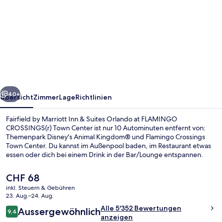
Fairfield
by
Marriott
Inn
&
Suites
rück
Weiter
Orlando
40+
Übersicht
Zimmer
Lage
Richtlinien
at
Fairfield by Marriott Inn & Suites Orlando at FLAMINGO
FLAMINGO
CROSSINGS(r) Town Center ist nur 10 Autominuten entfernt von:
Themenpark Disney's Animal Kingdom® und Flamingo Crossings
CROSSINGS(r)
Town Center. Du kannst im Außenpool baden, im Restaurant etwas
Town
essen oder dich bei einem Drink in der Bar/Lounge entspannen.
Dieses Hotel im Art-déco-Stil bietet als weitere Highlights eine
Center
Poolbar, einen rund um die Uhr geöffneten Fitnessbereich sowie
Der
CHF 68
Shuttle zum Freizeitpark. Anderen Reisenden gefallen der Pool und
aktuelle
inkl. Steuern & Gebühren
das hilfsbereite Personal sehr gut.
Preis
23. Aug.–24. Aug.
Tägliches inbegriffenes Frühstücksbuf
beträgt
Bewertungen
Alle 5'352 Bewertungen
Aussergewöhnlich
CHF 68.
9,4
9,4 von 10.
anzeigen