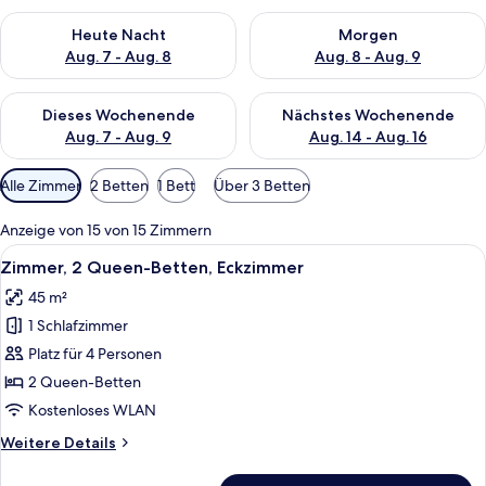
Überprüfe die Verfügbarkeit für heute Nacht, Aug. 7 - Aug. 8.
Überprüfe die Verfügbarkeit f
Heute Nacht
Morgen
Aug. 7 - Aug. 8
Aug. 8 - Aug. 9
Überprüfe die Verfügbarkeit für dieses Wochenende, Aug. 7 - 
Überprüfe die Verfügbarkeit f
Dieses Wochenende
Nächstes Wochenende
Aug. 7 - Aug. 9
Aug. 14 - Aug. 16
Verfügbare
Alle Zimmer
2 Betten
1 Bett
Über 3 Betten
Filter
für
Anzeige von 15 von 15 Zimmern
Zimmer
Alle
Ein Hotelzimmer mit zwei Betten, einer
5
Zimmer, 2 Queen-Betten, Eckzimmer
Fotos
45 m²
für
1 Schlafzimmer
Zimmer,
2 Queen-
Platz für 4 Personen
Betten,
2 Queen-Betten
Eckzimmer
Kostenloses WLAN
anzeigen
Weitere
Weitere Details
Details
für