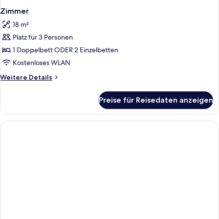
Zimmer
18 m²
Platz für 3 Personen
1 Doppelbett ODER 2 Einzelbetten
Kostenloses WLAN
Weitere
Weitere Details
Details
für
Preise für Reisedaten anzeigen
Zimmer