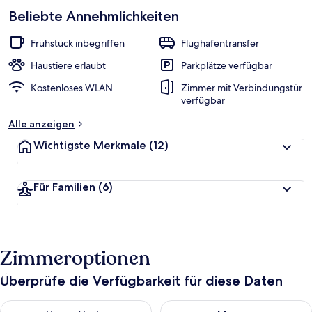
beliebt
Beliebte Annehmlichkeiten
b
e
w
Frühstück inbegriffen
Flughafentransfer
e
r
Haustiere erlaubt
Parkplätze verfügbar
t
Kostenloses WLAN
Zimmer mit Verbindungstür
e
verfügbar
t
Alle anzeigen
Wichtigste Merkmale
(12)
Für Familien
(6)
Zimmeroptionen
Überprüfe die Verfügbarkeit für diese Daten
Überprüfe die Verfügbarkeit für heute Nacht, Aug. 6 - Aug. 7.
Überprüfe die Verfügbarkeit f