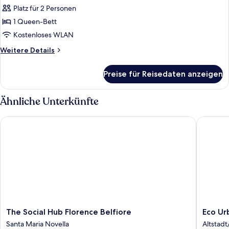
Suite
Platz für 2 Personen
anzeigen
1 Queen-Bett
Kostenloses WLAN
Weitere
Weitere Details
Details
für
Preise für Reisedaten anzeigen
Junior-
Suite
Ähnliche Unterkünfte
The Social Hub Florence Belfiore
Eco Urb
The
Eco
The Social Hub Florence Belfiore
Eco Ur
Social
Urban
Santa Maria Novella
Altstad
Hub
B&B