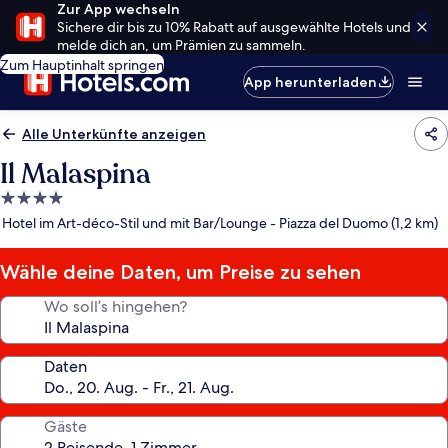
Zur App wechseln
Sichere dir bis zu 10% Rabatt auf ausgewählte Hotels und
melde dich an, um Prämien zu sammeln.
Zum Hauptinhalt springen
App herunterladen
Alle Unterkünfte anzeigen
Il Malaspina
4.0-
Sterne-
Hotel im Art-déco-Stil und mit Bar/Lounge - Piazza del Duomo (1,2 km)
Unterkunft
Wähle deine Daten, um Preise zu sehen
Wo soll’s hingehen?
Daten
Gäste