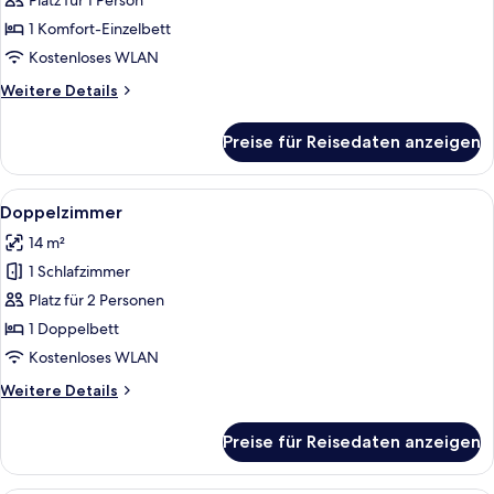
anzeigen
Platz für 1 Person
1 Komfort-Einzelbett
Kostenloses WLAN
Weitere
Weitere Details
Details
für
Preise für Reisedaten anzeigen
Einzelzimmer
Alle
Ein Hotelzimmer mit einem großen Bet
6
Doppelzimmer
Fotos
14 m²
für
1 Schlafzimmer
Doppelzimmer
anzeigen
Platz für 2 Personen
1 Doppelbett
Kostenloses WLAN
Weitere
Weitere Details
Details
für
Preise für Reisedaten anzeigen
Doppelzimmer