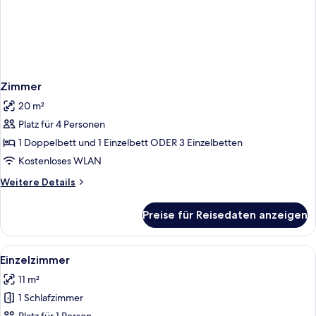
Zimmer
20 m²
Platz für 4 Personen
1 Doppelbett und 1 Einzelbett ODER 3 Einzelbetten
Kostenloses WLAN
Weitere
Weitere Details
Details
für
Preise für Reisedaten anzeigen
Zimmer
Alle
Ein ordentlich bezogenes Bett mit wei
11
Einzelzimmer
Fotos
11 m²
für
1 Schlafzimmer
Einzelzimmer