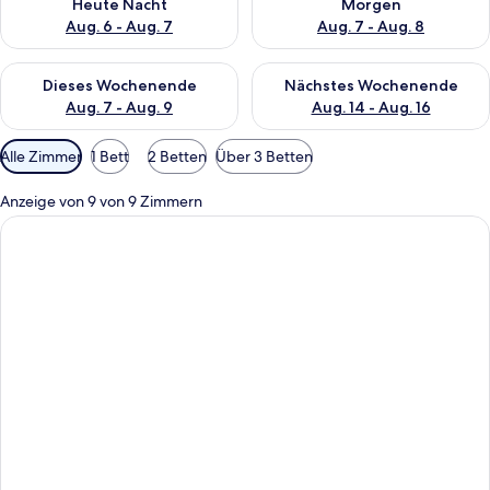
Heute Nacht
Morgen
Aug. 6 - Aug. 7
Aug. 7 - Aug. 8
Überprüfe die Verfügbarkeit für dieses Wochenende, Aug. 7 - 
Überprüfe die Verfügbarkeit f
Dieses Wochenende
Nächstes Wochenende
Aug. 7 - Aug. 9
Aug. 14 - Aug. 16
Verfügbare
Alle Zimmer
1 Bett
2 Betten
Über 3 Betten
Filter
für
Anzeige von 9 von 9 Zimmern
Zimmer