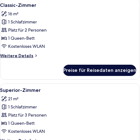
Alle
Ein Hotelzimmer mit einem großen Bett
6
Classic-Zimmer
Fotos
16 m²
für
1 Schlafzimmer
Classic-
Zimmer
Platz für 2 Personen
anzeigen
1 Queen-Bett
Kostenloses WLAN
Weitere
Weitere Details
Details
für
Preise für Reisedaten anzeigen
Classic-
Zimmer
Alle
Superior-Zimmer
6
Superior-Zimmer
Fotos
21 m²
für
1 Schlafzimmer
Superior-
Zimmer
Platz für 3 Personen
anzeigen
1 Queen-Bett
Kostenloses WLAN