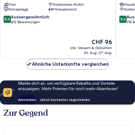
Pool
Kostenloses WLAN
Hausti
Florence
Altstad
Klimaanlage
Fitnessbereich
Koste
Belfiore
Santa
9.4
9.6
Aussergewöhnlich
Aus
9.4
9.6
Maria
von
von
672 Bewertungen
718 
Novella
10,
10,
Aussergewöhnlich,
Ausserg
672
718
Der
CHF 96
Bewertungen
Bewert
Preis
inkl. Steuern & Gebühren
beträgt
26. Aug.–27. Aug.
CHF 96
Ähnliche Unterkünfte vergleichen
Melde dich an, um verfügbare Rabatte und Vorteile
anzuzeigen. Mehr Prämien für noch mehr Abenteuer!
Anmelden
Jetzt kostenlos registrieren
Zur Gegend