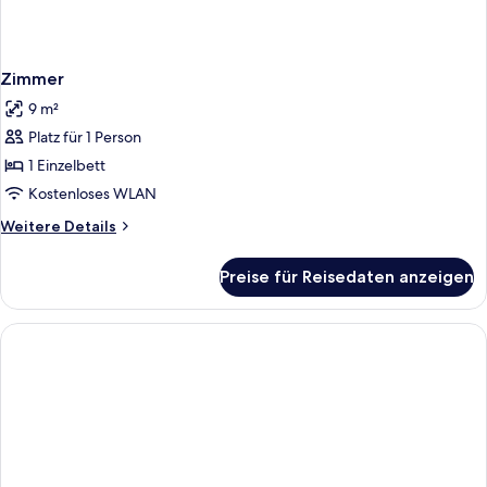
Zimmer
9 m²
Platz für 1 Person
1 Einzelbett
Kostenloses WLAN
Weitere
Weitere Details
Details
für
Preise für Reisedaten anzeigen
Zimmer