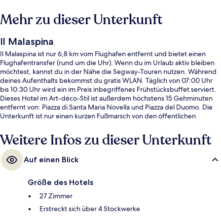
Mehr zu dieser Unterkunft
Il Malaspina
Il Malaspina ist nur 6,8 km vom Flughafen entfernt und bietet einen
Flughafentransfer (rund um die Uhr). Wenn du im Urlaub aktiv bleiben
möchtest, kannst du in der Nähe die Segway-Touren nutzen. Während
deines Aufenthalts bekommst du gratis WLAN. Täglich von 07:00 Uhr
bis 10:30 Uhr wird ein im Preis inbegriffenes Frühstücksbuffet serviert.
Dieses Hotel im Art-déco-Stil ist außerdem höchstens 15 Gehminuten
entfernt von: Piazza di Santa Maria Novella und Piazza del Duomo. Die
Unterkunft ist nur einen kurzen Fußmarsch von den öffentlichen
Verkehrsmitteln entfernt: Zur U-Bahn läuft man 6 Minuten
(Straßenbahnhaltestelle Strozzi - Fallaci) bzw. 6 Minuten
Weitere Infos zu dieser Unterkunft
(Straßenbahnhaltestelle Fortezza).
Auf einen Blick
Größe des Hotels
27 Zimmer
Erstreckt sich über 4 Stockwerke