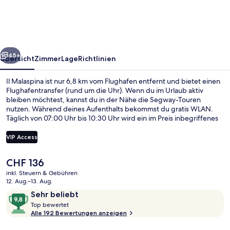
rück
Weiter
45+
Übersicht
Zimmer
Lage
Richtlinien
Il Malaspina ist nur 6,8 km vom Flughafen entfernt und bietet einen
Flughafentransfer (rund um die Uhr). Wenn du im Urlaub aktiv
bleiben möchtest, kannst du in der Nähe die Segway-Touren
nutzen. Während deines Aufenthalts bekommst du gratis WLAN.
Täglich von 07:00 Uhr bis 10:30 Uhr wird ein im Preis inbegriffenes
Frühstücksbuffet serviert. Dieses Hotel im Art-déco-Stil ist
außerdem höchstens 15 Gehminuten entfernt von: Piazza di Santa
VIP Access
Maria Novella und Piazza del Duomo. Die Unterkunft ist nur einen
kurzen Fußmarsch von den öffentlichen Verkehrsmitteln entfernt:
Der
CHF 136
Zur U-Bahn läuft man 6 Minuten (Straßenbahnhaltestelle Strozzi -
Rezeption
aktuelle
Fallaci) bzw. 6 Minuten (Straßenbahnhaltestelle Fortezza).
inkl. Steuern & Gebühren
Preis
12. Aug.–13. Aug.
beträgt
Bewertungen
9,8
Sehr beliebt
CHF 136.
T
von
Top bewertet
o
Alle 192 Bewertungen anzeigen
10,
p
Sehr