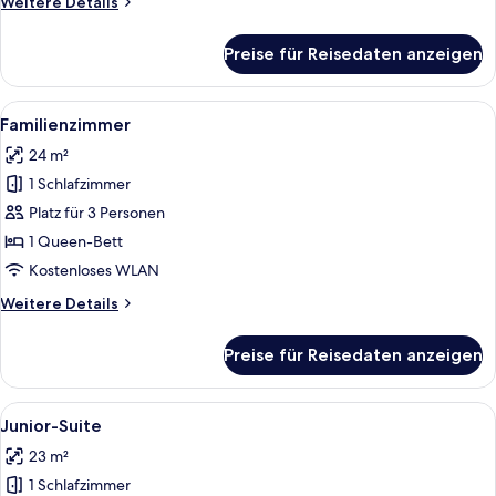
Weitere
Weitere Details
Details
für
Preise für Reisedaten anzeigen
Superior-
Zimmer
Alle
Familienzimmer
7
Familienzimmer
Fotos
24 m²
für
1 Schlafzimmer
Familienzimmer
anzeigen
Platz für 3 Personen
1 Queen-Bett
Kostenloses WLAN
Weitere
Weitere Details
Details
für
Preise für Reisedaten anzeigen
Familienzimmer
Alle
Ein ordentlich bezogenes Bett mit Kop
5
Junior-Suite
Fotos
23 m²
für
1 Schlafzimmer
Junior-