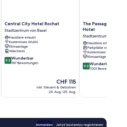
Central
The
Central City Hotel Rochat
The Passage Urban &
City
Passage
Hotel
Stadtzentrum von Basel
Hotel
Urban
Stadtzentrum von Basel
Haustiere erlaubt
Rochat
&
Kostenloses WLAN
Stadtzentrum
Lifestyle
Haustiere erlaubt
Klimaanlage
Parkplätze verfügbar
von
Hotel
Wäscherei
Kostenloses WLAN
Basel
Stadtzentrum
Klimaanlage
9.2
Wunderbar
von
9.2
von
747 Bewertungen
9.2
Basel
Wunderbar
9.2
10,
von
1’001 Bewertungen
Wunderbar,
10,
747
Wunderbar,
Der
CHF 115
Bewertungen
1’001
Preis
inkl. Steuern & Gebühren
inkl. S
Bewertungen
beträgt
24. Aug.–25. Aug.
CHF 115
Anmelden
Jetzt kostenlos registrieren