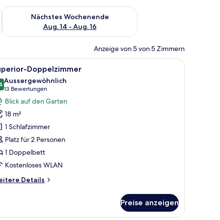
es Wochenende, Aug. 7 - Aug. 9.
Überprüfe die Verfügbarkeit für nächstes Wochenende, Aug. 1
Nächstes Wochenende
Aug. 14 - Aug. 16
Anzeige von 5 von 5 Zimmern
h, Stuhl, Fernseher und einem Stadtbild an der Wand.
le
Ein modernes Hotelzimmer mit Balkon, Blick au
1
uperior-Doppelzimmer
otos
Aussergewöhnlich
ür
4
9.4 von 10
(13
13 Bewertungen
uperior-
Bewertungen)
Blick auf den Garten
oppelzimmer
18 m²
nzeigen
1 Schlafzimmer
Platz für 2 Personen
1 Doppelbett
Kostenloses WLAN
itere
itere Details
tails
r
Preise anzeigen
perior-
ppelzimmer