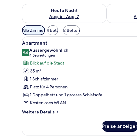
Überprüfe die Verfügbarkeit für heute Nacht, Aug. 6
Überprüfe die
Heute Nacht
Aug. 6 - Aug. 7
A
Verfügbare
Alle Zimmer
1 Bett
2 Betten
Filter
Alle
Ein Hotelzimmer mit Bett, Schr
für
8
Apartment
Fotos
Zimmer
Aussergewöhnlich
für
9.6
9.6 von 10
(4
4 Bewertungen
Apartment
Bewertungen)
Blick auf die Stadt
anzeigen
35 m²
1 Schlafzimmer
Platz für 4 Personen
1 Doppelbett und 1 grosses Schlafsofa
Kostenloses WLAN
Weitere
Weitere Details
Details
für
Preise anzeige
Apartment