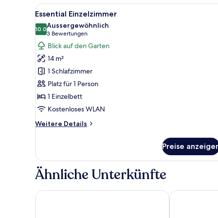
Alle
Ein modernes Hotelzimmer mit B
1
Essential Einzelzimmer
Fotos
Aussergewöhnlich
für
10.0
10.0 von 10
(3
3 Bewertungen
Essential
Bewertungen)
Blick auf den Garten
Einzelzimmer
14 m²
anzeigen
1 Schlafzimmer
Platz für 1 Person
1 Einzelbett
Kostenloses WLAN
Weitere
Weitere Details
Details
für
Preise anzeige
Essential
Einzelzimmer
Ähnliche Unterkünfte
HYPERION Hotel Basel
Radisson Blu 