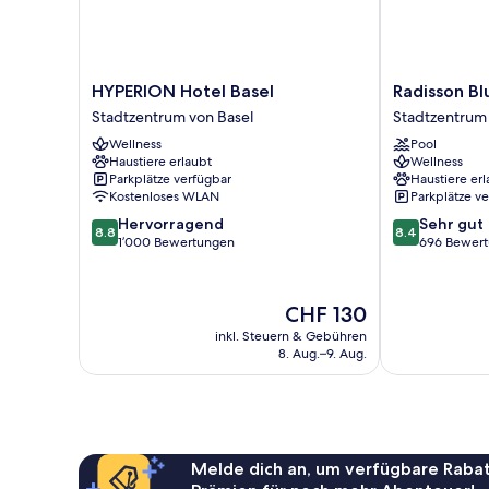
HYPERION
Radisson
HYPERION Hotel Basel
Radisson Bl
Hotel
Blu
Stadtzentrum von Basel
Stadtzentrum 
Basel
Hotel,
Wellness
Pool
Stadtzentrum
Basel
Haustiere erlaubt
Wellness
von
Stadtzentrum
Parkplätze verfügbar
Haustiere erl
Basel
von
Kostenloses WLAN
Parkplätze v
Basel
8.8
8.4
Hervorragend
Sehr gut
8.8
8.4
von
von
1’000 Bewertungen
696 Bewer
10,
10,
Hervorragend,
Sehr
1’000
gut,
Der
CHF 130
Bewertungen
696
Preis
inkl. Steuern & Gebühren
Bewertungen
beträgt
8. Aug.–9. Aug.
CHF 130
Melde dich an, um verfügbare Rabat