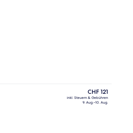
Bar (in der Unterkunft)
Der
CHF 121
aktuelle
inkl. Steuern & Gebühren
Preis
9. Aug.–10. Aug.
 der Unterkunft
Aussenbereich
beträgt
CHF 121.