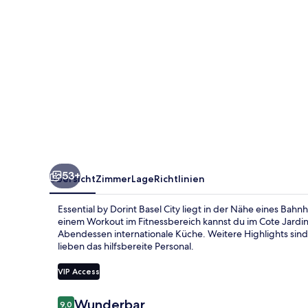
53+
Übersicht
Zimmer
Lage
Richtlinien
Essential by Dorint Basel City liegt in der Nähe eines Bah
einem Workout im Fitnessbereich kannst du im Cote Jardin
Abendessen internationale Küche. Weitere Highlights sind
lieben das hilfsbereite Personal.
VIP Access
Bewertungen
Wunderbar
9,0