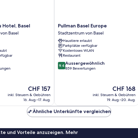
Pullman
u Hotel, Basel
Pullman Basel Europe
Basel
von Basel
Stadtzentrum von Basel
Europe
Haustiere erlaubt
Stadtzentrum
Parkplätze verfügbar
von
aubt
Kostenloses WLAN
Basel
erfügbar
Restaurant
9.4
Aussergewöhnlich
9.4
von
tungen
859 Bewertungen
10,
Aussergewöhnlich,
859
Der
Der
CHF 157
CHF 168
Bewertungen
Preis
Preis
inkl. Steuern & Gebühren
inkl. Steuern & Gebühren
beträgt
beträgt
16. Aug.–17. Aug.
19. Aug.–20. Aug.
CHF 157
CHF 168
Ähnliche Unterkünfte vergleichen
te und Vorteile anzuzeigen. Mehr