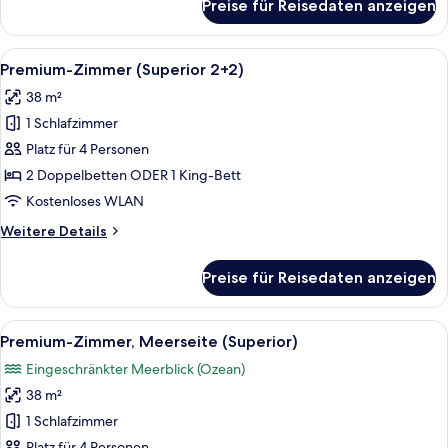
Preise für Reisedaten anzeigen
Junior-
Zimmer
Alle
Ein Balkon mit zwei weißen Stühlen un
11
Premium-Zimmer (Superior 2+2)
Fotos
38 m²
für
1 Schlafzimmer
Premium-
Zimmer
Platz für 4 Personen
(Superior
2 Doppelbetten ODER 1 King-Bett
2+2)
Kostenloses WLAN
anzeigen
Weitere
Weitere Details
Details
für
Preise für Reisedaten anzeigen
Premium-
Zimmer
(Superior
Alle
Ein Balkon mit zwei weißen Stühlen un
10
2+2)
Premium-Zimmer, Meerseite (Superior)
Fotos
Eingeschränkter Meerblick (Ozean)
für
38 m²
Premium-
Zimmer,
1 Schlafzimmer
Meerseite
Platz für 4 Personen