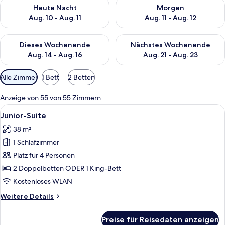
Überprüfe die Verfügbarkeit für heute Nacht, Aug. 10 - Aug. 11
Überprüfe die Verfügbarkeit fü
Heute Nacht
Morgen
Aug. 10 - Aug. 11
Aug. 11 - Aug. 12
Überprüfe die Verfügbarkeit für dieses Wochenende, Aug. 14 -
Überprüfe die Verfügbarkeit f
Dieses Wochenende
Nächstes Wochenende
Aug. 14 - Aug. 16
Aug. 21 - Aug. 23
Verfügbare
Alle Zimmer
1 Bett
2 Betten
Filter
für
Anzeige von 55 von 55 Zimmern
Zimmer
Alle
Ein Hotelzimmer mit einem großen Bet
9
Junior-Suite
Fotos
38 m²
für
1 Schlafzimmer
Junior-
Suite
Platz für 4 Personen
anzeigen
2 Doppelbetten ODER 1 King-Bett
Kostenloses WLAN
Weitere
Weitere Details
Details
für
Preise für Reisedaten anzeigen
Junior-