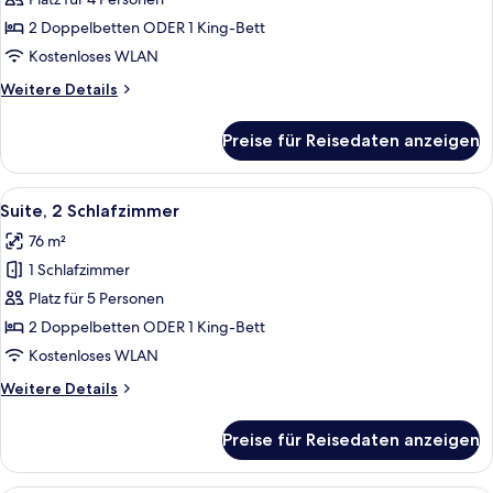
(Superior)
2 Doppelbetten ODER 1 King-Bett
anzeigen
Kostenloses WLAN
Weitere
Weitere Details
Details
für
Preise für Reisedaten anzeigen
Premium-
Zimmer,
Meerseite
Alle
Ein Hotelzimmer mit einem großen Bett
8
(Superior)
Suite, 2 Schlafzimmer
Fotos
76 m²
für
1 Schlafzimmer
Suite,
2 Schlafzimmer
Platz für 5 Personen
anzeigen
2 Doppelbetten ODER 1 King-Bett
Kostenloses WLAN
Weitere
Weitere Details
Details
für
Preise für Reisedaten anzeigen
Suite,
2 Schlafzimmer