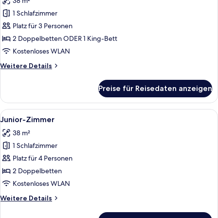
38 m²
Premium-
Zimmer,
1 Schlafzimmer
Meerseite
Platz für 3 Personen
(Superior)
2 Doppelbetten ODER 1 King-Bett
anzeigen
Kostenloses WLAN
Weitere
Weitere Details
Details
für
Preise für Reisedaten anzeigen
Premium-
Zimmer,
Meerseite
Alle
Ein Hotelzimmer mit einem Bett, Nacht
4
(Superior)
Junior-Zimmer
Fotos
38 m²
für
1 Schlafzimmer
Junior-
Zimmer
Platz für 4 Personen
anzeigen
2 Doppelbetten
Kostenloses WLAN
Weitere
Weitere Details
Details
für