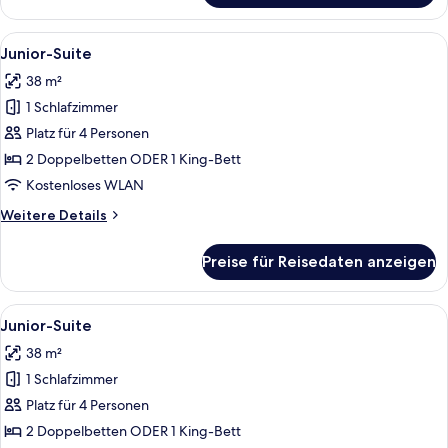
Suite
Alle
Ein Hotelzimmer mit einem großen Bet
9
Junior-Suite
Fotos
38 m²
für
1 Schlafzimmer
Junior-
Suite
Platz für 4 Personen
anzeigen
2 Doppelbetten ODER 1 King-Bett
Kostenloses WLAN
Weitere
Weitere Details
Details
für
Preise für Reisedaten anzeigen
Junior-
Suite
Alle
Ein Hotelzimmer mit einem großen Bet
9
Junior-Suite
Fotos
38 m²
für
1 Schlafzimmer
Junior-
Suite
Platz für 4 Personen
anzeigen
2 Doppelbetten ODER 1 King-Bett