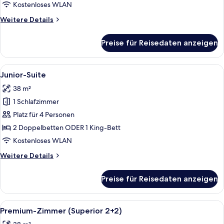
Kostenloses WLAN
Weitere
Weitere Details
Details
für
Preise für Reisedaten anzeigen
Junior-
Suite
Alle
Ein Hotelzimmer mit einem großen Bet
9
Junior-Suite
Fotos
38 m²
für
1 Schlafzimmer
Junior-
Suite
Platz für 4 Personen
anzeigen
2 Doppelbetten ODER 1 King-Bett
Kostenloses WLAN
Weitere
Weitere Details
Details
für
Preise für Reisedaten anzeigen
Junior-
Suite
Alle
Ein Hotelzimmer mit Sofa, Bett, Fern
13
Premium-Zimmer (Superior 2+2)
Fotos