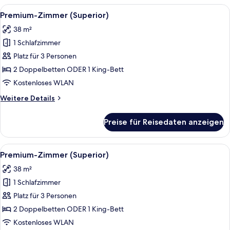
(Superior)
Alle
Ein Hotelzimmer mit Sofa, Bett, Fern
13
Premium-Zimmer (Superior)
Fotos
38 m²
für
1 Schlafzimmer
Premium-
Zimmer
Platz für 3 Personen
(Superior)
2 Doppelbetten ODER 1 King-Bett
anzeigen
Kostenloses WLAN
Weitere
Weitere Details
Details
für
Preise für Reisedaten anzeigen
Premium-
Zimmer
(Superior)
Alle
Ein Hotelzimmer mit Sofa, Bett, Fern
13
Premium-Zimmer (Superior)
Fotos
38 m²
für
1 Schlafzimmer
Premium-
Zimmer
Platz für 3 Personen
(Superior)
2 Doppelbetten ODER 1 King-Bett
anzeigen
Kostenloses WLAN