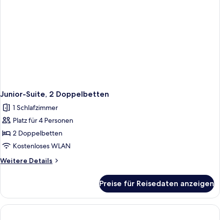
Junior-Suite, 2 Doppelbetten
1 Schlafzimmer
Platz für 4 Personen
2 Doppelbetten
Kostenloses WLAN
Weitere
Weitere Details
Details
für
Preise für Reisedaten anzeigen
Junior-
Suite,
2 Doppelbetten