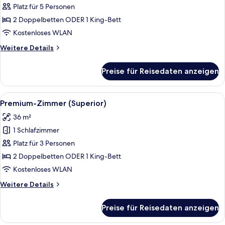
2 Schlafzimmer
Platz für 5 Personen
anzeigen
2 Doppelbetten ODER 1 King-Bett
Kostenloses WLAN
Weitere
Weitere Details
Details
für
Preise für Reisedaten anzeigen
Suite,
2 Schlafzimmer
Alle
Ein Hotelzimmer mit Sofa, Bett, Fern
13
Premium-Zimmer (Superior)
Fotos
36 m²
für
1 Schlafzimmer
Premium-
Zimmer
Platz für 3 Personen
(Superior)
2 Doppelbetten ODER 1 King-Bett
anzeigen
Kostenloses WLAN
Weitere
Weitere Details
Details
für
Preise für Reisedaten anzeigen
Premium-
Zimmer