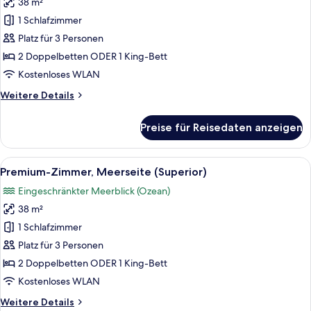
38 m²
Premium-
Zimmer,
1 Schlafzimmer
Meerseite
Platz für 3 Personen
(Superior)
2 Doppelbetten ODER 1 King-Bett
anzeigen
Kostenloses WLAN
Weitere
Weitere Details
Details
für
Preise für Reisedaten anzeigen
Premium-
Zimmer,
Meerseite
Alle
Ein Hotelzimmer mit einem großen Bett
15
(Superior)
Premium-Zimmer, Meerseite (Superior)
Fotos
Eingeschränkter Meerblick (Ozean)
für
38 m²
Premium-
Zimmer,
1 Schlafzimmer
Meerseite
Platz für 3 Personen
(Superior)
2 Doppelbetten ODER 1 King-Bett
anzeigen
Kostenloses WLAN
Weitere
Weitere Details