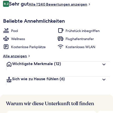
beträgt
Andere Reisende lieben den Pool und das hilfsbereite Personal.
Bewertungen
Sehr gut
8,2
Alle 1'240 Bewertungen anzeigen
CHF 193.
8,2 von 10.
Beliebte Annehmlichkeiten
Pool
Frühstück inbegriffen
Wellness
Flughafentransfer
Kostenlose Parkplätze
Kostenloses WLAN
Alle anzeigen
Wichtigste Merkmale
(12)
Sich wie zu Hause fühlen
(6)
Warum wir diese Unterkunft toll finden