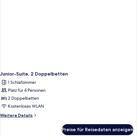
Junior-Suite, 2 Doppelbetten
1 Schlafzimmer
Platz für 4 Personen
2 Doppelbetten
Kostenloses WLAN
Weitere
Weitere Details
Details
für
Preise für Reisedaten anzeigen
Junior-
Suite,