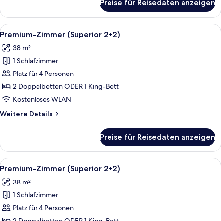
Preise für Reisedaten anzeigen
Premium-
Zimmer
(Superior
Alle
Ein Hotelzimmer mit Sofa, Bett, Fern
13
2+2)
Premium-Zimmer (Superior 2+2)
Fotos
38 m²
für
1 Schlafzimmer
Premium-
Zimmer
Platz für 4 Personen
(Superior
2 Doppelbetten ODER 1 King-Bett
2+2)
Kostenloses WLAN
anzeigen
Weitere
Weitere Details
Details
für
Preise für Reisedaten anzeigen
Premium-
Zimmer
(Superior
Alle
Ein Hotelzimmer mit Sofa, Bett, Fern
13
2+2)
Premium-Zimmer (Superior 2+2)
Fotos
38 m²
für
1 Schlafzimmer
Premium-
Zimmer
Platz für 4 Personen
(Superior
2 Doppelbetten ODER 1 King-Bett