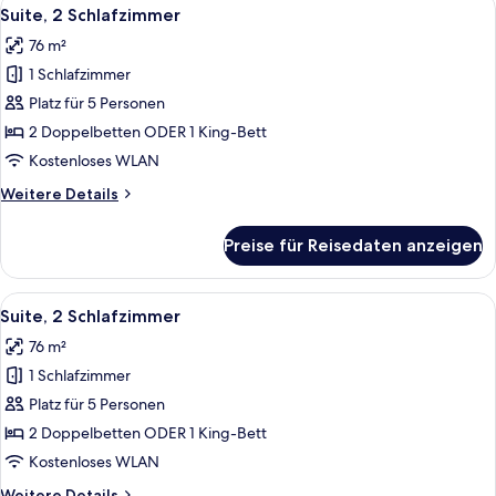
Alle
8
(Superior)
Suite, 2 Schlafzimmer
Fotos
76 m²
für
1 Schlafzimmer
Suite,
2 Schlafzimmer
Platz für 5 Personen
anzeigen
2 Doppelbetten ODER 1 King-Bett
Kostenloses WLAN
Weitere
Weitere Details
Details
für
Preise für Reisedaten anzeigen
Suite,
2 Schlafzimmer
Alle
Ein Hotelzimmer mit einem großen Bett
8
Suite, 2 Schlafzimmer
Fotos
76 m²
für
1 Schlafzimmer
Suite,
2 Schlafzimmer
Platz für 5 Personen
anzeigen
2 Doppelbetten ODER 1 King-Bett
Kostenloses WLAN
Weitere
Weitere Details