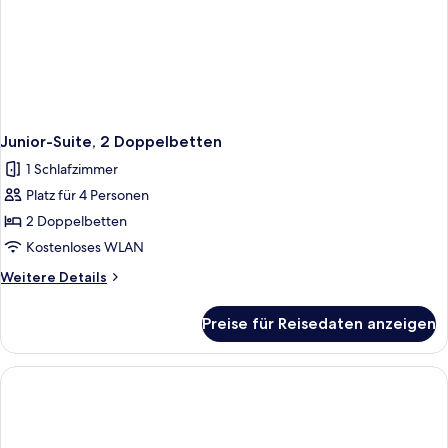
Junior-Suite, 2 Doppelbetten
1 Schlafzimmer
Platz für 4 Personen
2 Doppelbetten
Kostenloses WLAN
Weitere
Weitere Details
Details
für
Preise für Reisedaten anzeigen
Junior-
Suite,
2 Doppelbetten