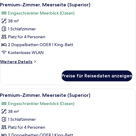
Alle
Ein Hotelzimmer mit einem großen Bett
15
(Superior)
Premium-Zimmer, Meerseite (Superior)
Fotos
Eingeschränkter Meerblick (Ozean)
für
38 m²
Premium-
Zimmer,
1 Schlafzimmer
Meerseite
Platz für 4 Personen
(Superior)
2 Doppelbetten ODER 1 King-Bett
anzeigen
Kostenloses WLAN
Weitere
Weitere Details
Details
für
Preise für Reisedaten anzeigen
Premium-
Zimmer,
Meerseite
Alle
Ein Hotelzimmer mit einem großen Bett
15
(Superior)
Premium-Zimmer, Meerseite (Superior)
Fotos
Eingeschränkter Meerblick (Ozean)
für
38 m²
Premium-
Zimmer,
1 Schlafzimmer
Meerseite
Platz für 4 Personen
(Superior)
2 Doppelbetten ODER 1 King-Bett