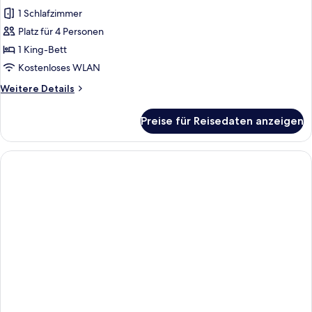
1 Schlafzimmer
Platz für 4 Personen
1 King-Bett
Kostenloses WLAN
Weitere
Weitere Details
Details
für
Preise für Reisedaten anzeigen
Junior-
Suite,
1 King-
Bett