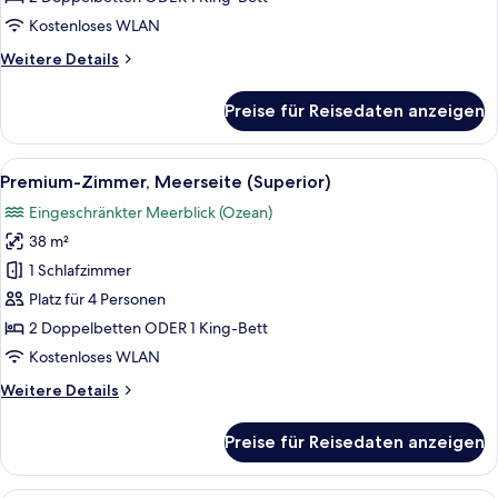
anzeigen
Kostenloses WLAN
Weitere
Weitere Details
Details
für
Preise für Reisedaten anzeigen
Premium-
Zimmer,
Meerseite
Alle
Ein Hotelzimmer mit einem großen Bett
15
(Superior)
Premium-Zimmer, Meerseite (Superior)
Fotos
Eingeschränkter Meerblick (Ozean)
für
38 m²
Premium-
Zimmer,
1 Schlafzimmer
Meerseite
Platz für 4 Personen
(Superior)
2 Doppelbetten ODER 1 King-Bett
anzeigen
Kostenloses WLAN
Weitere
Weitere Details
Details
für
Preise für Reisedaten anzeigen
Premium-
Zimmer,
Meerseite
Ein Hotelzimmer mit einem großen Bett