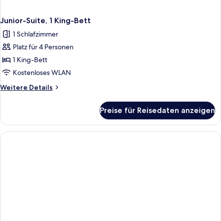
Junior-Suite, 1 King-Bett
1 Schlafzimmer
Platz für 4 Personen
1 King-Bett
Kostenloses WLAN
Weitere
Weitere Details
Details
für
Preise für Reisedaten anzeigen
Junior-
Suite,
1 King-
Bett