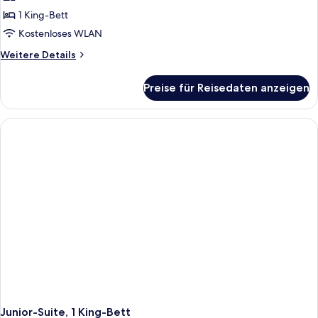
1 King-Bett
Kostenloses WLAN
Weitere
Weitere Details
Details
für
Preise für Reisedaten anzeigen
Junior-
Suite,
1 King-
Bett
Junior-Suite, 1 King-Bett