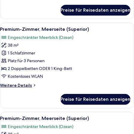
Details
für
Preise für Reisedaten anzeigen
Premium-
Zimmer,
Meerseite
Alle
Ein Hotelzimmer mit einem großen Bett
15
(Superior)
Premium-Zimmer, Meerseite (Superior)
Fotos
Eingeschränkter Meerblick (Ozean)
für
38 m²
Premium-
Zimmer,
1 Schlafzimmer
Meerseite
Platz für 3 Personen
(Superior)
2 Doppelbetten ODER 1 King-Bett
anzeigen
Kostenloses WLAN
Weitere
Weitere Details
Details
für
Preise für Reisedaten anzeigen
Premium-
Zimmer,
Meerseite
Alle
Ein Hotelzimmer mit einem großen Bett
15
(Superior)
Premium-Zimmer, Meerseite (Superior)
Fotos
Eingeschränkter Meerblick (Ozean)
für