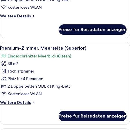
2+2)
Kostenloses WLAN
anzeigen
Weitere
Weitere Details
Details
für
Preise für Reisedaten anzeigen
Premium-
Zimmer
(Superior
Alle
Ein Hotelzimmer mit einem großen Bett
15
2+2)
Premium-Zimmer, Meerseite (Superior)
Fotos
Eingeschränkter Meerblick (Ozean)
für
38 m²
Premium-
Zimmer,
1 Schlafzimmer
Meerseite
Platz für 4 Personen
(Superior)
2 Doppelbetten ODER 1 King-Bett
anzeigen
Kostenloses WLAN
Weitere
Weitere Details
Details
für
Preise für Reisedaten anzeigen
Premium-
Zimmer,
Meerseite