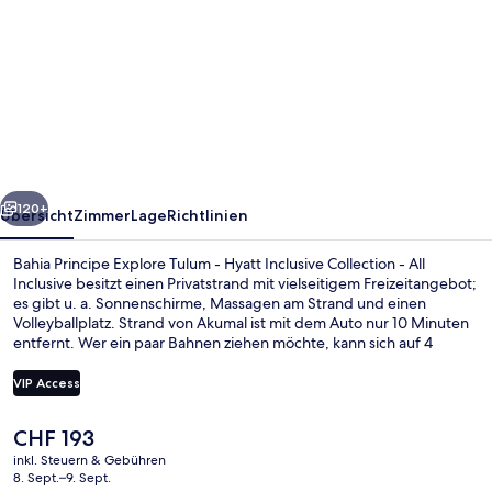
Bahia
Principe
Explore
Tulum
-
Hyatt
rück
Weiter
Inclusive
120+
Übersicht
Zimmer
Lage
Richtlinien
Collection
Bahia Principe Explore Tulum - Hyatt Inclusive Collection - All
-
Inclusive besitzt einen Privatstrand mit vielseitigem Freizeitangebot;
es gibt u. a. Sonnenschirme, Massagen am Strand und einen
All
Volleyballplatz. Strand von Akumal ist mit dem Auto nur 10 Minuten
Inclusive
entfernt. Wer ein paar Bahnen ziehen möchte, kann sich auf 4
Außenpools freuen. Wenn dir eher der Sinn nach Entspannung
steht, kannst du dich im Wellnessbereich mit Massagen,
VIP Access
Ganzkörperwickeln und Maniküre und Pediküre verwöhnen lassen.
Yucatan, eins von 7 Restaurants, serviert internationale Küche und
Der
CHF 193
ist zum Frühstück, Mittagessen und Abendessen geöffnet. Als
4 Außenpools, Sonnenschirme, Lieges
aktuelle
weitere Highlights bietet diese Unterkunft mit All-inclusive-
inkl. Steuern & Gebühren
Preis
8. Sept.–9. Sept.
Leistungen 5 Bars/Lounges, einen Golfplatz und einen Nachtclub.