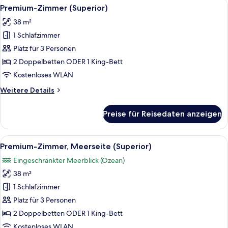
Alle
Ein Balkon mit zwei weißen Stühlen un
11
Premium-Zimmer (Superior)
Fotos
38 m²
für
1 Schlafzimmer
Premium-
Zimmer
Platz für 3 Personen
(Superior)
2 Doppelbetten ODER 1 King-Bett
anzeigen
Kostenloses WLAN
Weitere
Weitere Details
Details
für
Preise für Reisedaten anzeigen
Premium-
Zimmer
(Superior)
Alle
Ein Balkon mit zwei weißen Stühlen un
8
Premium-Zimmer, Meerseite (Superior)
Fotos
Eingeschränkter Meerblick (Ozean)
für
38 m²
Premium-
Zimmer,
1 Schlafzimmer
Meerseite
Platz für 3 Personen
(Superior)
2 Doppelbetten ODER 1 King-Bett
anzeigen
Kostenloses WLAN