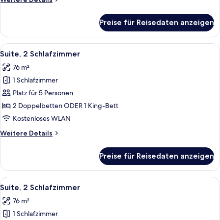
Details
für
Preise für Reisedaten anzeigen
Suite,
2 Schlafzimmer
Alle
Ein Hotelzimmer mit einem großen Bett
8
Suite, 2 Schlafzimmer
Fotos
76 m²
für
1 Schlafzimmer
Suite,
2 Schlafzimmer
Platz für 5 Personen
anzeigen
2 Doppelbetten ODER 1 King-Bett
Kostenloses WLAN
Weitere
Weitere Details
Details
für
Preise für Reisedaten anzeigen
Suite,
2 Schlafzimmer
Alle
Ein Hotelzimmer mit einem großen Bett
8
Suite, 2 Schlafzimmer
Fotos
76 m²
für
1 Schlafzimmer
Suite,