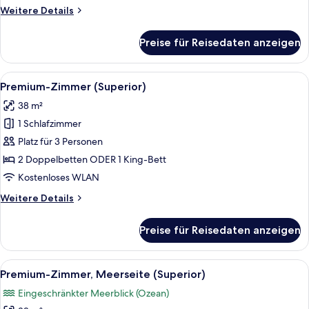
Weitere
Weitere Details
Details
für
Preise für Reisedaten anzeigen
Premium-
Zimmer
(Superior)
Alle
Ein Hotelzimmer mit Sofa, Bett, Fern
13
Premium-Zimmer (Superior)
Fotos
38 m²
für
1 Schlafzimmer
Premium-
Zimmer
Platz für 3 Personen
(Superior)
2 Doppelbetten ODER 1 King-Bett
anzeigen
Kostenloses WLAN
Weitere
Weitere Details
Details
für
Preise für Reisedaten anzeigen
Premium-
Zimmer
(Superior)
Alle
Ein Hotelzimmer mit einem großen Bett
15
Premium-Zimmer, Meerseite (Superior)
Fotos
Eingeschränkter Meerblick (Ozean)
für