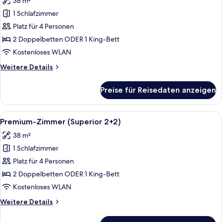
38 m²
für
1 Schlafzimmer
Premium-
Zimmer
Platz für 4 Personen
(Superior
2 Doppelbetten ODER 1 King-Bett
2+2)
Kostenloses WLAN
anzeigen
Weitere
Weitere Details
Details
für
Preise für Reisedaten anzeigen
Premium-
Zimmer
(Superior
Alle
Ein Hotelzimmer mit Sofa, Bett, Fern
13
2+2)
Premium-Zimmer (Superior 2+2)
Fotos
38 m²
für
1 Schlafzimmer
Premium-
Zimmer
Platz für 4 Personen
(Superior
2 Doppelbetten ODER 1 King-Bett
2+2)
Kostenloses WLAN
anzeigen
Weitere
Weitere Details
Details
für