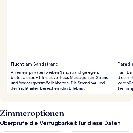
Flucht am Sandstrand
Paradi
An einem privaten weißen Sandstrand gelegen,
Fünf Bar
bietet dieses All-Inclusive-Haus Massagen am Strand
dieses H
und Wassersportmöglichkeiten. Die Strandbar und
Vergnüg
der Yachthafen bereichern das Erlebnis.
Tennis s
Zimmeroptionen
Überprüfe die Verfügbarkeit für diese Daten