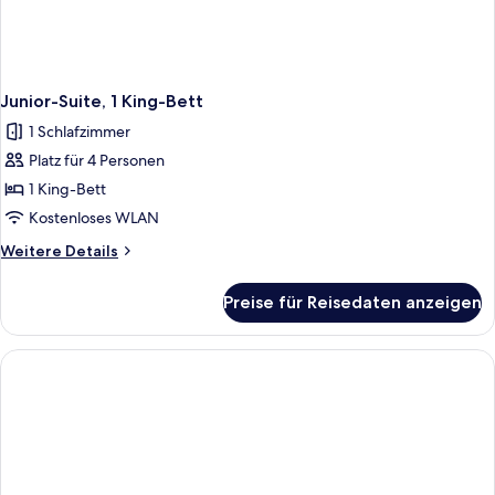
Junior-Suite, 1 King-Bett
1 Schlafzimmer
Platz für 4 Personen
1 King-Bett
Kostenloses WLAN
Weitere
Weitere Details
Details
für
Preise für Reisedaten anzeigen
Junior-
Suite,
1 King-
Bett