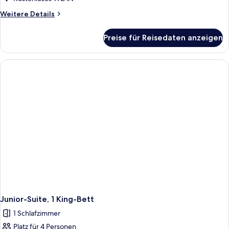
Weitere
Weitere Details
Details
für
Preise für Reisedaten anzeigen
Premium-
Zimmer,
Meerseite
(Superior)
Junior-Suite, 1 King-Bett
1 Schlafzimmer
Platz für 4 Personen