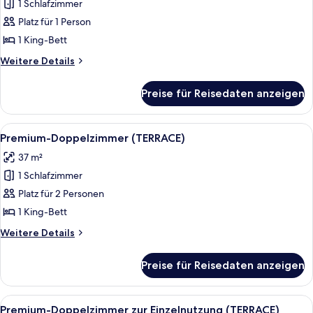
1 Schlafzimmer
Premium-
Doppelzimmer
Platz für 1 Person
zur
1 King-Bett
Einzelnutzung
Weitere
Weitere Details
(LARIOS)
Details
anzeigen
für
Preise für Reisedaten anzeigen
Premium-
Doppelzimmer
zur
Alle
Hochwertige Bettwaren, Betten mit
5
Einzelnutzung
Premium-Doppelzimmer (TERRACE)
Fotos
(LARIOS)
37 m²
für
1 Schlafzimmer
Premium-
Doppelzimmer
Platz für 2 Personen
(TERRACE)
1 King-Bett
anzeigen
Weitere
Weitere Details
Details
für
Preise für Reisedaten anzeigen
Premium-
Doppelzimmer
(TERRACE)
Alle
Hochwertige Bettwaren, Betten mit
5
Premium-Doppelzimmer zur Einzelnutzung (TERRACE)