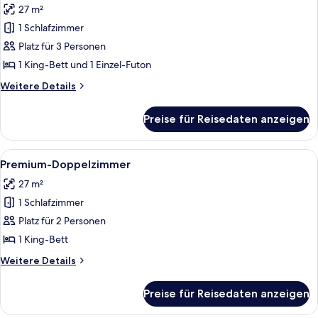
27 m²
für
1 Schlafzimmer
Deluxe-
Dreibettzimmer
Platz für 3 Personen
anzeigen
1 King-Bett und 1 Einzel-Futon
Weitere
Weitere Details
Details
für
Preise für Reisedaten anzeigen
Deluxe-
Dreibettzimmer
Alle
Hochwertige Bettwaren, Betten mit
4
Premium-Doppelzimmer
Fotos
27 m²
für
1 Schlafzimmer
Premium-
Doppelzimmer
Platz für 2 Personen
anzeigen
1 King-Bett
Weitere
Weitere Details
Details
für
Preise für Reisedaten anzeigen
Premium-
Doppelzimmer