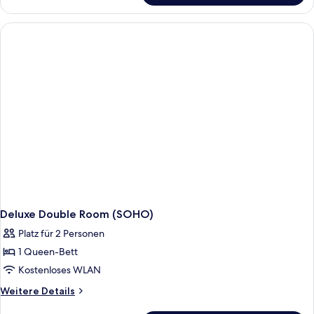
Room
(SOHO)
Deluxe Double Room (SOHO)
Platz für 2 Personen
1 Queen-Bett
Kostenloses WLAN
Weitere
Weitere Details
Details