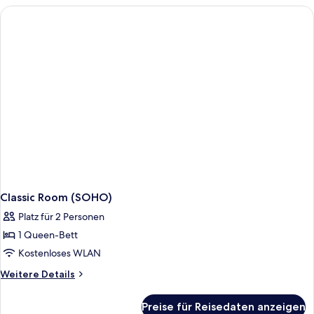
Classic Room (SOHO)
Platz für 2 Personen
1 Queen-Bett
Kostenloses WLAN
Weitere
Weitere Details
Details
für
Preise für Reisedaten anzeigen
Classic