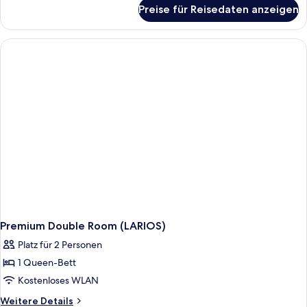
für
Preise für Reisedaten anzeigen
Deluxe
Double
Room
(SOHO)
Premium Double Room (LARIOS)
Platz für 2 Personen
1 Queen-Bett
Kostenloses WLAN
Weitere
Weitere Details