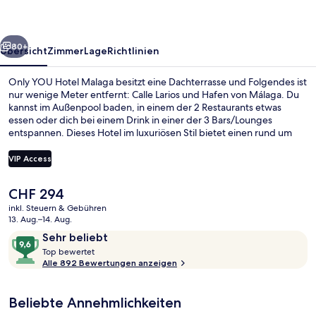
rück
Weiter
80+
Übersicht
Zimmer
Lage
Richtlinien
Only YOU Hotel Malaga besitzt eine Dachterrasse und Folgendes ist
nur wenige Meter entfernt: Calle Larios und Hafen von Málaga. Du
kannst im Außenpool baden, in einem der 2 Restaurants etwas
essen oder dich bei einem Drink in einer der 3 Bars/Lounges
entspannen. Dieses Hotel im luxuriösen Stil bietet einen rund um
die Uhr geöffneten Fitnessbereich und eine Poolbar. Das
hilfsbereite Personal und der allgemeine Zustand erhalten tolle
VIP Access
Bewertungen von anderen Reisenden. Die öffentlichen
Verkehrsmittel sind nur einen kurzen Fußmarsch entfernt: Zur
Der
CHF 294
Metrostation La Marina sind es nur wenige Schritte und zur
50-Zoll-Plasmafernseher mit Satellit
aktuelle
Metrostation Guadalmedina 9 Minuten.
inkl. Steuern & Gebühren
Preis
13. Aug.–14. Aug.
beträgt
Bewertungen
9,6
Sehr beliebt
CHF 294.
T
von
Top bewertet
o
Alle 892 Bewertungen anzeigen
10,
p
Sehr
beliebt
Beliebte Annehmlichkeiten
b
e