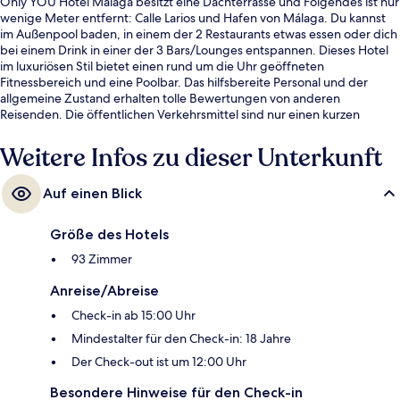
Only YOU Hotel Malaga besitzt eine Dachterrasse und Folgendes ist nur
wenige Meter entfernt: Calle Larios und Hafen von Málaga. Du kannst
im Außenpool baden, in einem der 2 Restaurants etwas essen oder dich
bei einem Drink in einer der 3 Bars/Lounges entspannen. Dieses Hotel
im luxuriösen Stil bietet einen rund um die Uhr geöffneten
Fitnessbereich und eine Poolbar. Das hilfsbereite Personal und der
allgemeine Zustand erhalten tolle Bewertungen von anderen
Reisenden. Die öffentlichen Verkehrsmittel sind nur einen kurzen
Fußmarsch entfernt: Zur Metrostation La Marina sind es nur wenige
Schritte und zur Metrostation Guadalmedina 9 Minuten.
Weitere Infos zu dieser Unterkunft
Auf einen Blick
Größe des Hotels
93 Zimmer
Anreise/Abreise
Check-in ab 15:00 Uhr
Mindestalter für den Check-in: 18 Jahre
Der Check-out ist um 12:00 Uhr
Besondere Hinweise für den Check-in