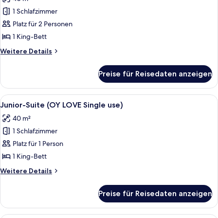
für
1 Schlafzimmer
Junior-
Suite
Platz für 2 Personen
(OY
1 King-Bett
LOVE)
Weitere
Weitere Details
anzeigen
Details
für
Preise für Reisedaten anzeigen
Junior-
Suite
(OY
Alle
Hochwertige Bettwaren, Betten mit
5
LOVE)
Junior-Suite (OY LOVE Single use)
Fotos
40 m²
für
1 Schlafzimmer
Junior-
Suite
Platz für 1 Person
(OY
1 King-Bett
LOVE
Weitere
Weitere Details
Single
Details
use)
für
Preise für Reisedaten anzeigen
Junior-
anzeigen
Suite
(OY
Hochwertige Bettwaren, Betten mit