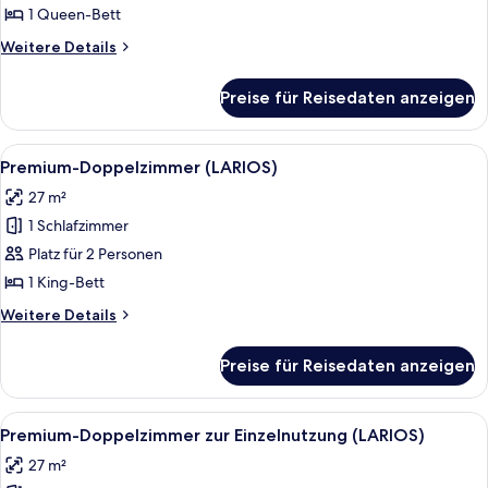
Einzelnutzung
1 Queen-Bett
(SEA)
Weitere
Weitere Details
anzeigen
Details
für
Preise für Reisedaten anzeigen
Premium-
Doppelzimmer
zur
Alle
Hochwertige Bettwaren, Betten mit
5
Einzelnutzung
Premium-Doppelzimmer (LARIOS)
Fotos
(SEA)
27 m²
für
1 Schlafzimmer
Premium-
Doppelzimmer
Platz für 2 Personen
(LARIOS)
1 King-Bett
anzeigen
Weitere
Weitere Details
Details
für
Preise für Reisedaten anzeigen
Premium-
Doppelzimmer
(LARIOS)
Alle
Hochwertige Bettwaren, Betten mit
5
Premium-Doppelzimmer zur Einzelnutzung (LARIOS)
Fotos
27 m²
für