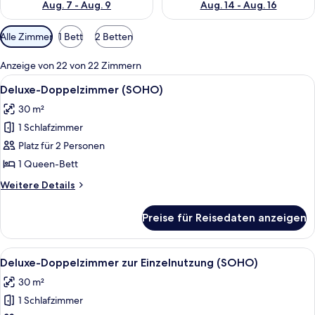
Aug. 7 - Aug. 9
Aug. 14 - Aug. 16
Verfügbare
Alle Zimmer
1 Bett
2 Betten
Filter
für
Anzeige von 22 von 22 Zimmern
Zimmer
Alle
Hochwertige Bettwaren, Betten mit
4
Deluxe-Doppelzimmer (SOHO)
Fotos
30 m²
für
1 Schlafzimmer
Deluxe-
Doppelzimmer
Platz für 2 Personen
(SOHO)
1 Queen-Bett
anzeigen
Weitere
Weitere Details
Details
für
Preise für Reisedaten anzeigen
Deluxe-
Doppelzimmer
(SOHO)
Alle
Hochwertige Bettwaren, Betten mit
4
Deluxe-Doppelzimmer zur Einzelnutzung (SOHO)
Fotos
30 m²
für
1 Schlafzimmer
Deluxe-