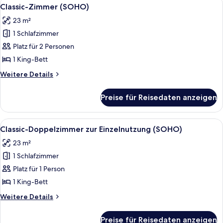
Alle
5
LOVE
Classic-Zimmer (SOHO)
Fotos
Single
23 m²
use)
für
1 Schlafzimmer
Classic-
Zimmer
Platz für 2 Personen
(SOHO)
1 King-Bett
anzeigen
Weitere
Weitere Details
Details
für
Preise für Reisedaten anzeigen
Classic-
Zimmer
(SOHO)
Alle
Hochwertige Bettwaren, Betten mit
5
Classic-Doppelzimmer zur Einzelnutzung (SOHO)
Fotos
23 m²
für
1 Schlafzimmer
Classic-
Doppelzimmer
Platz für 1 Person
zur
1 King-Bett
Einzelnutzung
Weitere
Weitere Details
(SOHO)
Details
anzeigen
für
Preise für Reisedaten anzeigen
Classic-