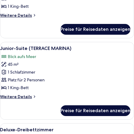
Use
1 King-Bett
TERRACE
Weitere
Weitere Details
MARINA)
Details
anzeigen
für
Preise für Reisedaten anzeigen
Junior-
Suite
(Single
Alle
Ein Hotelzimmer mit einem großen Bett
6
Use
Junior-Suite (TERRACE MARINA)
Fotos
TERRACE
Blick aufs Meer
MARINA)
für
45 m²
Junior-
Suite
1 Schlafzimmer
(TERRACE
Platz für 2 Personen
MARINA)
1 King-Bett
anzeigen
Weitere
Weitere Details
Details
für
Preise für Reisedaten anzeigen
Junior-
Suite
(TERRACE
Alle
Deluxe-Dreibettzimmer
4
MARINA)
Deluxe-Dreibettzimmer
Fotos