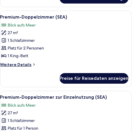
Doppelzimmer
zur
Alle
Hochwertige Bettwaren, Betten mit
6
Einzelnutzung
Premium-Doppelzimmer (SEA)
Fotos
(SOHO)
Blick aufs Meer
für
27 m²
Premium-
Doppelzimmer
1 Schlafzimmer
(SEA)
Platz für 2 Personen
anzeigen
1 King-Bett
Weitere
Weitere Details
Details
für
Preise für Reisedaten anzeigen
Premium-
Doppelzimmer
(SEA)
Alle
Hochwertige Bettwaren, Betten mit
6
Premium-Doppelzimmer zur Einzelnutzung (SEA)
Fotos
Blick aufs Meer
für
27 m²
Premium-
Doppelzimmer
1 Schlafzimmer
zur
Platz für 1 Person