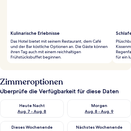
Kulinarische Erlebnisse
Schlafe
Das Hotel bietet mit seinem Restaurant, dem Café
Plüschba
und der Bar köstliche Optionen an. Die Gäste können
Kissenm
ihren Tag auch mit einem reichhaltigen
Regenfa
Frühstücksbuffet beginnen.
für ein 
Zimmeroptionen
Überprüfe die Verfügbarkeit für diese Daten
Überprüfe die Verfügbarkeit für heute Nacht, Aug. 7 - Aug. 8.
Überprüfe die Verfügbarkeit f
Heute Nacht
Morgen
Aug. 7 - Aug. 8
Aug. 8 - Aug. 9
Überprüfe die Verfügbarkeit für dieses Wochenende, Aug. 7 - 
Überprüfe die Verfügbarkeit f
Dieses Wochenende
Nächstes Wochenende