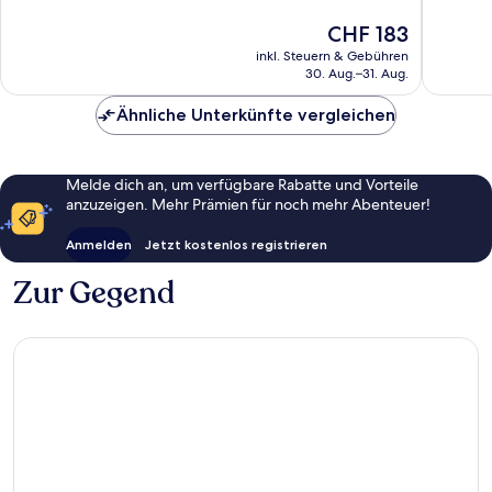
Aussergewöhnlich,
Wunder
1’015
1’008
Der
CHF 183
Bewertungen
Bewert
Preis
inkl. Steuern & Gebühren
beträgt
30. Aug.–31. Aug.
CHF 183
Ähnliche Unterkünfte vergleichen
Melde dich an, um verfügbare Rabatte und Vorteile
anzuzeigen. Mehr Prämien für noch mehr Abenteuer!
Anmelden
Jetzt kostenlos registrieren
Zur Gegend