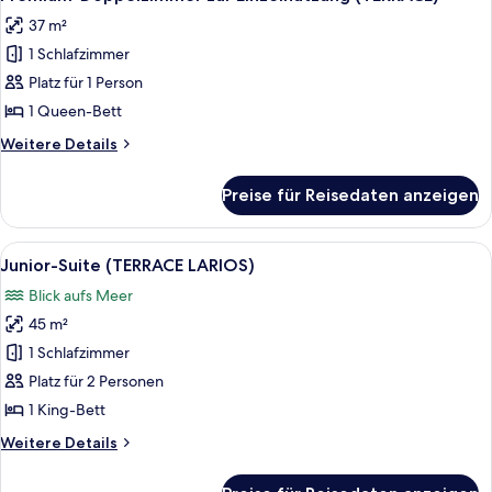
Fotos
37 m²
für
1 Schlafzimmer
Premium-
Doppelzimmer
Platz für 1 Person
zur
1 Queen-Bett
Einzelnutzung
Weitere
Weitere Details
(TERRACE)
Details
anzeigen
für
Preise für Reisedaten anzeigen
Premium-
Doppelzimmer
zur
Alle
Hochwertige Bettwaren, Betten mit
8
Einzelnutzung
Junior-Suite (TERRACE LARIOS)
Fotos
(TERRACE)
Blick aufs Meer
für
45 m²
Junior-
Suite
1 Schlafzimmer
(TERRACE
Platz für 2 Personen
LARIOS)
1 King-Bett
anzeigen
Weitere
Weitere Details
Details
für