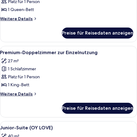
Doppelzimmer
Platz für 1 Person
zur
1 Queen-Bett
Einzelnutzung
Weitere
Weitere Details
(SOHO)
Details
anzeigen
für
Preise für Reisedaten anzeigen
Deluxe-
Doppelzimmer
zur
Alle
Hochwertige Bettwaren, Betten mit
4
Einzelnutzung
Premium-Doppelzimmer zur Einzelnutzung
Fotos
(SOHO)
27 m²
für
1 Schlafzimmer
Premium-
Doppelzimmer
Platz für 1 Person
zur
1 King-Bett
Einzelnutzung
Weitere
Weitere Details
anzeigen
Details
für
Preise für Reisedaten anzeigen
Premium-
Doppelzimmer
zur
Alle
Hochwertige Bettwaren, Betten mit
5
Einzelnutzung
Junior-Suite (OY LOVE)
Fotos
40 m²