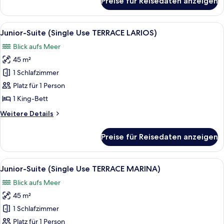
Preise für Reisedaten anzeigen
Junior-
Suite
(TERRACE
Alle
Hochwertige Bettwaren, Betten mit
8
LARIOS)
Junior-Suite (Single Use TERRACE LARIOS)
Fotos
Blick aufs Meer
für
45 m²
Junior-
Suite
1 Schlafzimmer
(Single
Platz für 1 Person
Use
1 King-Bett
TERRACE
Weitere
Weitere Details
LARIOS)
Details
anzeigen
für
Preise für Reisedaten anzeigen
Junior-
Suite
(Single
Alle
Ein Hotelzimmer mit einem großen Bett
6
Use
Junior-Suite (Single Use TERRACE MARINA)
Fotos
TERRACE
Blick aufs Meer
LARIOS)
für
45 m²
Junior-
Suite
1 Schlafzimmer
(Single
Platz für 1 Person