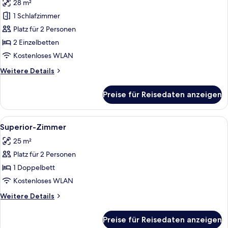
28 m²
für
1 Schlafzimmer
Business-
Zimmer
Platz für 2 Personen
anzeigen
2 Einzelbetten
Kostenloses WLAN
Weitere
Weitere Details
Details
für
Preise für Reisedaten anzeigen
Business-
Zimmer
Alle
Ein ordentlich bezogenes Bett mit Ki
18
Superior-Zimmer
Fotos
25 m²
für
Platz für 2 Personen
Superior-
Zimmer
1 Doppelbett
anzeigen
Kostenloses WLAN
Weitere
Weitere Details
Details
für
Preise für Reisedaten anzeigen
Superior-