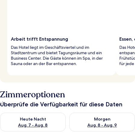
Arbeit trifft Entspannung
Essen, 
Das Hotel liegt im Geschäftsviertel und im
Das Hote
Stadtzentrum und bietet Tagungsräume und ein
entspan
Business Center. Die Gäste können im Spa, in der
Frühstüc
Sauna oder an der Bar entspannen.
für jed
Zimmeroptionen
Überprüfe die Verfügbarkeit für diese Daten
Überprüfe die Verfügbarkeit für heute Nacht, Aug. 7 - Aug. 8.
Überprüfe die Verfügbarkeit f
Heute Nacht
Morgen
Aug. 7 - Aug. 8
Aug. 8 - Aug. 9