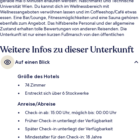
gerade mal 5 Minuten erlaufen werden: Naschmarkt und Technische
Universität Wien. Du kannst dich im Wellnessbereich mit
Wellnessangeboten verwöhnen lassen und im Coffeeshop/Café etwas
essen. Eine Bar/Lounge, Fitnessmöglichkeiten und eine Sauna gehören
ebenfalls zum Angebot. Das hilfsbereite Personal und der allgemeine
Zustand erhalten tolle Bewertungen von anderen Reisenden. Die
Unterkunft ist nur einen kurzen Fußmarsch von den öffentlichen
Verkehrsmitteln entfernt: Zur U-Bahn läuft man 3 Minuten (S-Bahn-
Station Wien Resselgasse) bzw. 3 Minuten (Straßenbahnhaltestelle
Weitere Infos zu dieser Unterkunft
Paulanergasse).
Auf einen Blick
Größe des Hotels
74 Zimmer
Erstreckt sich über 6 Stockwerke
Anreise/Abreise
Check-in ab: 15:00 Uhr, möglich bis: 00:00 Uhr
Früher Check-in unterliegt der Verfügbarkeit
Später Check-in unterliegt der Verfügbarkeit
Mindestalter für den Check-in: 18 Jahre