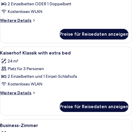
Doppelzimmer
2 Einzelbetten ODER 1 Doppelbett
anzeigen
Kostenloses WLAN
Weitere
Weitere Details
Details
für
Preise für Reisedaten anzeigen
Classic-
Doppelzimmer
Alle
Ein ordentlich bezogenes Bett mit we
5
Kaiserhof Klassik with extra bed
Fotos
24 m²
für
Platz für 3 Personen
Kaiserhof
Klassik
2 Einzelbetten und 1 Einzel-Schlafsofa
with
Kostenloses WLAN
extra
Weitere
Weitere Details
bed
Details
anzeigen
für
Preise für Reisedaten anzeigen
Kaiserhof
Klassik
with
Alle
Ein Hotelzimmer mit einem Doppelbet
4
extra
Business-Zimmer
Fotos
bed