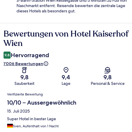
S-Bahn-Station Wien Resselgasse und 5 Minuten zu Fuß von
Naschmarkt entfernt. Reisende bewerten die zentrale Lage
dieses Hotels als besonders gut.
Bewertungen von Hotel Kaiserhof
Bewertungen
Wien
Hervorragend
9,8
1'006 Bewertungen
9,8
9,4
9,8
Sauberkeit
Lage
Personal & Service
Bewertungen
Verifizierte Bewertung
10/10 – Aussergewöhnlich
15. Juli 2025
Super Hotel in bester Lage
Sven, Aufenthalt von 1 Nacht