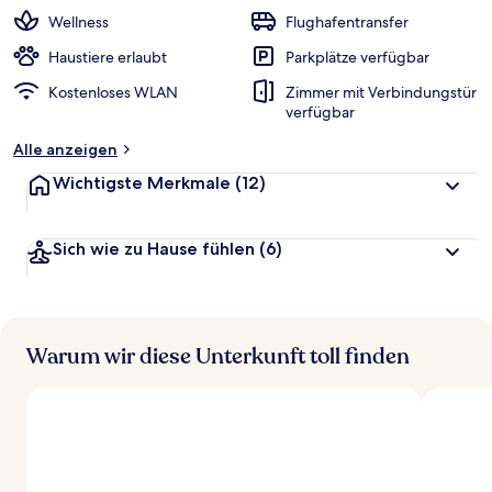
w
Wellness
Flughafentransfer
e
r
Haustiere erlaubt
Parkplätze verfügbar
t
Kostenloses WLAN
Zimmer mit Verbindungstür
e
verfügbar
t
Alle anzeigen
Wichtigste Merkmale
(12)
Sich wie zu Hause fühlen
(6)
Warum wir diese Unterkunft toll finden