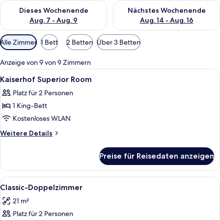
Überprüfe die Verfügbarkeit für dieses Wochenende, Aug. 7 - 
Überprüfe die Verfügbarkeit f
Dieses Wochenende
Nächstes Wochenende
Aug. 7 - Aug. 9
Aug. 14 - Aug. 16
Verfügbare
Alle Zimmer
1 Bett
2 Betten
Über 3 Betten
Filter
für
Anzeige von 9 von 9 Zimmern
Zimmer
Alle
Bettwäsche aus ägyptischer Baumwoll
16
Kaiserhof Superior Room
Fotos
Platz für 2 Personen
für
1 King-Bett
Kaiserhof
Superior
Kostenloses WLAN
Room
Weitere
Weitere Details
anzeigen
Details
für
Preise für Reisedaten anzeigen
Kaiserhof
Superior
Room
Alle
Ein Hotelzimmer mit einem großen Bet
7
Classic-Doppelzimmer
Fotos
21 m²
für
Platz für 2 Personen
Classic-