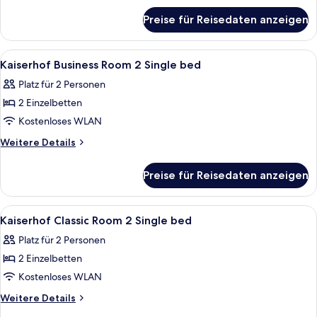
für
Preise für Reisedaten anzeigen
Suite
Alle
Bettwäsche aus ägyptischer Baumwoll
4
Kaiserhof Business Room 2 Single bed
Fotos
Platz für 2 Personen
für
2 Einzelbetten
Kaiserhof
Business
Kostenloses WLAN
Room
Weitere
Weitere Details
2
Details
für
Single
Preise für Reisedaten anzeigen
Kaiserhof
bed
Business
anzeigen
Room
Alle
Bettwäsche aus ägyptischer Baumwoll
3
2
Kaiserhof Classic Room 2 Single bed
Fotos
Single
Platz für 2 Personen
bed
für
2 Einzelbetten
Kaiserhof
Classic
Kostenloses WLAN
Room
Weitere
Weitere Details
2
Details