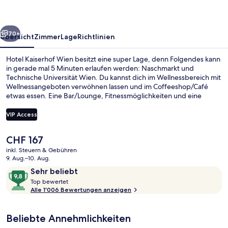
rück
Weiter
70+
Übersicht
Zimmer
Lage
Richtlinien
Hotel Kaiserhof Wien besitzt eine super Lage, denn Folgendes kann
in gerade mal 5 Minuten erlaufen werden: Naschmarkt und
Technische Universität Wien. Du kannst dich im Wellnessbereich mit
Wellnessangeboten verwöhnen lassen und im Coffeeshop/Café
etwas essen. Eine Bar/Lounge, Fitnessmöglichkeiten und eine
Sauna gehören ebenfalls zum Angebot. Das hilfsbereite Personal
und der allgemeine Zustand erhalten tolle Bewertungen von
VIP Access
anderen Reisenden. Die Unterkunft ist nur einen kurzen Fußmarsch
von den öffentlichen Verkehrsmitteln entfernt: Zur U-Bahn läuft
Der
CHF 167
man 3 Minuten (S-Bahn-Station Wien Resselgasse) bzw. 3 Minuten
Fassade der Unterkunft
aktuelle
(Straßenbahnhaltestelle Paulanergasse).
inkl. Steuern & Gebühren
Preis
9. Aug.–10. Aug.
beträgt
Bewertungen
9,8
Sehr beliebt
CHF 167.
T
von
Top bewertet
o
Alle 1'006 Bewertungen anzeigen
10,
p
Sehr
beliebt
Beliebte Annehmlichkeiten
b
e