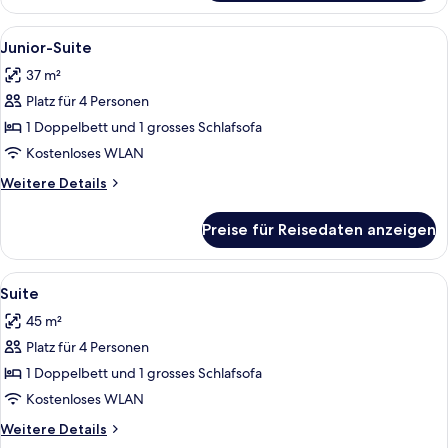
Zimmer
Alle
Ein Hotelzimmer mit einem großen Bet
7
Junior-Suite
Fotos
37 m²
für
Platz für 4 Personen
Junior-
Suite
1 Doppelbett und 1 grosses Schlafsofa
anzeigen
Kostenloses WLAN
Weitere
Weitere Details
Details
für
Preise für Reisedaten anzeigen
Junior-
Suite
Alle
Suite | Wohnbereich
9
Suite
Fotos
45 m²
für
Platz für 4 Personen
Suite
anzeigen
1 Doppelbett und 1 grosses Schlafsofa
Kostenloses WLAN
Weitere
Weitere Details
Details