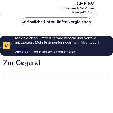
1’865
Der
CHF 89
Ausserg
Bewertungen
Preis
1’005
inkl. Steuern & Gebühren
beträgt
9. Aug.–10. Aug.
Bewert
CHF 89
Ähnliche Unterkünfte vergleichen
Melde dich an, um verfügbare Rabatte und Vorteile
anzuzeigen. Mehr Prämien für noch mehr Abenteuer!
Anmelden
Jetzt kostenlos registrieren
Zur Gegend