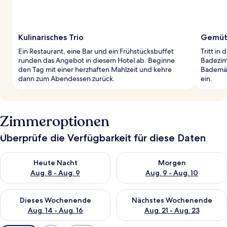
Kulinarisches Trio
Gemütl
Ein Restaurant, eine Bar und ein Frühstücksbuffet
Tritt in
runden das Angebot in diesem Hotel ab. Beginne
Badezim
den Tag mit einer herzhaften Mahlzeit und kehre
Bademän
dann zum Abendessen zurück.
ein.
Zimmeroptionen
Überprüfe die Verfügbarkeit für diese Daten
Überprüfe die Verfügbarkeit für heute Nacht, Aug. 8 - Aug. 9.
Überprüfe die Verfügbarkeit f
Heute Nacht
Morgen
Aug. 8 - Aug. 9
Aug. 9 - Aug. 10
Überprüfe die Verfügbarkeit für dieses Wochenende, Aug. 14 -
Überprüfe die Verfügbarkeit f
Dieses Wochenende
Nächstes Wochenende
Aug. 14 - Aug. 16
Aug. 21 - Aug. 23