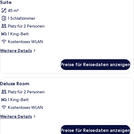
9
Suite
Fotos
45 m²
für
1 Schlafzimmer
Suite
anzeigen
Platz für 2 Personen
1 King-Bett
Kostenloses WLAN
Weitere
Weitere Details
Details
für
Preise für Reisedaten anzeigen
Suite
Alle
Ein modernes Badezimmer mit großem 
11
Deluxe Room
Fotos
Platz für 2 Personen
für
1 King-Bett
Deluxe
Room
Kostenloses WLAN
anzeigen
Weitere
Weitere Details
Details
für
Preise für Reisedaten anzeigen
Deluxe