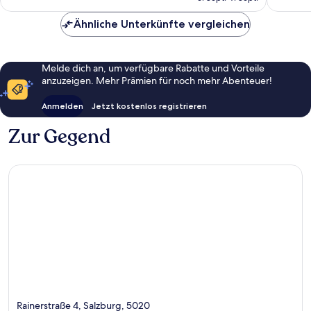
CHF 221
Bewert
Ähnliche Unterkünfte vergleichen
Melde dich an, um verfügbare Rabatte und Vorteile
anzuzeigen. Mehr Prämien für noch mehr Abenteuer!
Anmelden
Jetzt kostenlos registrieren
Zur Gegend
Rainerstraße 4, Salzburg, 5020