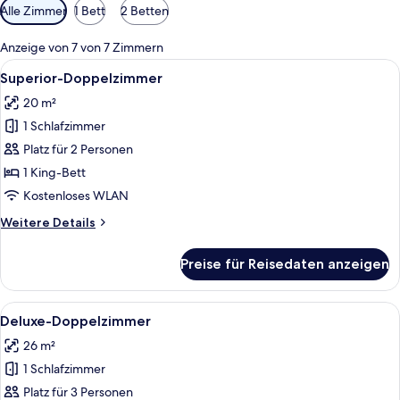
Verfügbare
Alle Zimmer
1 Bett
2 Betten
Filter
für
Anzeige von 7 von 7 Zimmern
Zimmer
Alle
Ein modernes Hotelzimmer mit einem 
6
Superior-Doppelzimmer
Fotos
20 m²
für
1 Schlafzimmer
Superior-
Doppelzimmer
Platz für 2 Personen
anzeigen
1 King-Bett
Kostenloses WLAN
Weitere
Weitere Details
Details
für
Preise für Reisedaten anzeigen
Superior-
Doppelzimmer
Alle
Ein Hotelzimmer mit einem großen Bet
7
Deluxe-Doppelzimmer
Fotos
26 m²
für
1 Schlafzimmer
Deluxe-
Doppelzimmer
Platz für 3 Personen