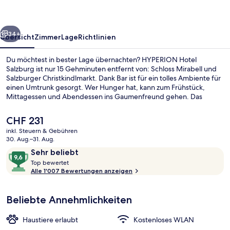
rück
Weiter
34+
Übersicht
Zimmer
Lage
Richtlinien
Du möchtest in bester Lage übernachten? HYPERION Hotel
Salzburg ist nur 15 Gehminuten entfernt von: Schloss Mirabell und
Salzburger Christkindlmarkt. Dank Bar ist für ein tolles Ambiente für
einen Umtrunk gesorgt. Wer Hunger hat, kann zum Frühstück,
Mittagessen und Abendessen ins Gaumenfreund gehen. Das
hilfsbereite Personal und der allgemeine Zustand erhalten tolle
Bewertungen von anderen Reisenden.
Der
CHF 231
aktuelle
inkl. Steuern & Gebühren
Preis
30. Aug.–31. Aug.
Executive-Lounge
beträgt
Bewertungen
9,6
Sehr beliebt
CHF 231.
T
von
Top bewertet
o
Alle 1'007 Bewertungen anzeigen
10,
p
Sehr
beliebt
Beliebte Annehmlichkeiten
b
e
w
Haustiere erlaubt
Kostenloses WLAN
e