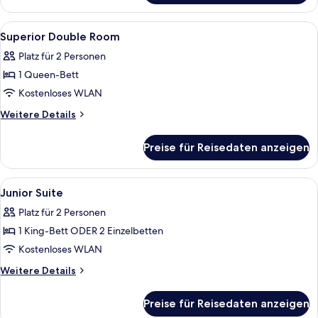
Room
Alle
Ein modernes Hotelzimmer mit einem 
7
Superior Double Room
Fotos
Platz für 2 Personen
für
1 Queen-Bett
Superior
Double
Kostenloses WLAN
Room
Weitere
Weitere Details
anzeigen
Details
für
Preise für Reisedaten anzeigen
Superior
Double
Room
Alle
Ein Hotelzimmer mit zwei Betten, ein
5
Junior Suite
Fotos
Platz für 2 Personen
für
1 King-Bett ODER 2 Einzelbetten
Junior
Suite
Kostenloses WLAN
anzeigen
Weitere
Weitere Details
Details
für
Preise für Reisedaten anzeigen
Junior