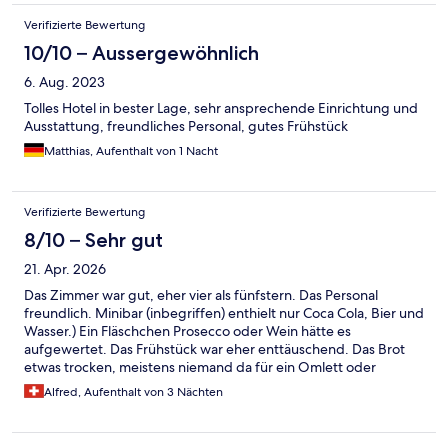
Verifizierte Bewertung
10/10 – Aussergewöhnlich
6. Aug. 2023
Tolles Hotel in bester Lage, sehr ansprechende Einrichtung und
Ausstattung, freundliches Personal, gutes Frühstück
Matthias, Aufenthalt von 1 Nacht
Verifizierte Bewertung
8/10 – Sehr gut
21. Apr. 2026
Das Zimmer war gut, eher vier als fünfstern. Das Personal
freundlich. Minibar (inbegriffen) enthielt nur Coca Cola, Bier und
Wasser.) Ein Fläschchen Prosecco oder Wein hätte es
aufgewertet. Das Frühstück war eher enttäuschend. Das Brot
etwas trocken, meistens niemand da für ein Omlett oder
Spiegelei. Nur Naturjoghurt und kaltes Rührei. Die Bar haben
Alfred, Aufenthalt von 3 Nächten
wir nicht konsultiert. Das Hotel und die Rezeption verdienen nur
4 Sterne und Bewertung „gut“, nicht aussergewöhnlich wie
angepriesen.