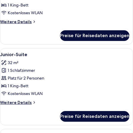
anzeigen
1 King-Bett
Kostenloses WLAN
Weitere
Weitere Details
Details
für
Preise für Reisedaten anzeigen
Deluxe-
Doppelzimmer
Alle
Ein Hotelzimmer mit zwei Betten, ein
5
Junior-Suite
Fotos
32 m²
für
1 Schlafzimmer
Junior-
Suite
Platz für 2 Personen
anzeigen
1 King-Bett
Kostenloses WLAN
Weitere
Weitere Details
Details
für
Preise für Reisedaten anzeigen
Junior-
Suite
Alle
Ein modernes Hotelzimmer mit einer C