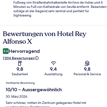
Fußweg von Straßenbahnhaltestelle Archivo de Indias und 6
Minuten zu Fuß von Kathedrale von Sevilla entfernt. Reisenden
zufolge ist die Gegend sehr zentral und perfekt für
Sightseeing.
Bewertungen von Hotel Rey
Bewertungen
Alfonso X
Hervorragend
9,4
1'206 Bewertungen
9,8
9,4
9,8
Sauberkeit
Ausstattung
Personal & Service
Bewertungen
Verifizierte Bewertung
10/10 – Aussergewöhnlich
30. März 2026
Sehr schönes, mitten im Zentrum gelegenes Hotel mit
wunderschöner Dachterrasse