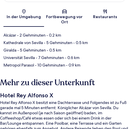
Karte
In der Umgebung
Fortbewegung vor
Restaurants
Ort
Alcázar
- 2 Gehminuten
- 0.2 km
Kathedrale von Sevilla
- 5 Gehminuten
- 0.5 km
Giralda
- 5 Gehminuten
- 0.5 km
Universität Sevilla
- 7 Gehminuten
- 0.6 km
Metropol Parasol
- 10 Gehminuten
- 0.9 km
Mehr zu dieser Unterkunft
Hotel Rey Alfonso X
Hotel Rey Alfonso X besitzt eine Dachterrasse und Folgendes ist zu Fuß
gerade mal 5 Minuten entfernt: Königlicher Alcázar von Sevilla. Du
kannst im Außenpool (je nach Saison geöffnet) baden, im
Coffeeshop/Café etwas essen oder sich bei einem Drink in der
Bar/Lounge entspannen. Eine Poolbar, eine Terrasse und ein Garten
gehören ebenfalls zum Angebot. Andere Reisende lieben den Pool und