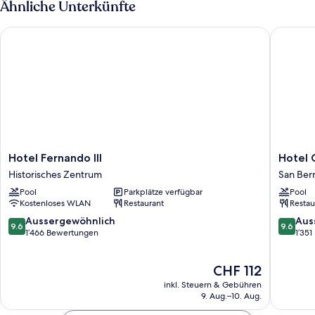
Ähnliche Unterkünfte
Hotel Fernando III
Hotel Gi
Hotel
Hotel
Hotel Fernando III
Hotel 
Fernando
Giralda
Historisches Zentrum
San Ber
III
Center
Pool
Parkplätze verfügbar
Pool
Historisches
San
Kostenloses WLAN
Restaurant
Restau
Zentrum
Bernard
9.6
9.6
Aussergewöhnlich
Aus
9.6
9.6
von
von
1’466 Bewertungen
1’35
10,
10,
Aussergewöhnlich,
Ausserg
Der
CHF 112
1’466
1’351
Preis
Bewertungen
Bewert
inkl. Steuern & Gebühren
beträgt
9. Aug.–10. Aug.
CHF 112