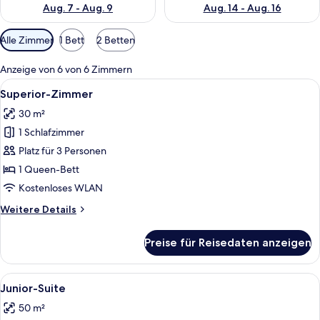
Aug. 7 - Aug. 9
Aug. 14 - Aug. 16
Verfügbare
Alle Zimmer
1 Bett
2 Betten
Filter
für
Anzeige von 6 von 6 Zimmern
Zimmer
Alle
Ein Hotelzimmer mit einem großen Bet
14
Superior-Zimmer
Fotos
30 m²
für
1 Schlafzimmer
Superior-
Zimmer
Platz für 3 Personen
anzeigen
1 Queen-Bett
Kostenloses WLAN
Weitere
Weitere Details
Details
für
Preise für Reisedaten anzeigen
Superior-
Zimmer
Alle
Ein Hotelzimmer mit einem Bett, einem
6
Junior-Suite
Fotos
50 m²
für