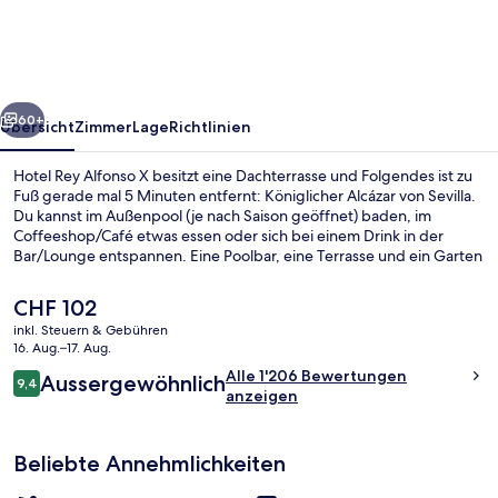
X
rück
Weiter
60+
Übersicht
Zimmer
Lage
Richtlinien
Hotel Rey Alfonso X besitzt eine Dachterrasse und Folgendes ist zu
Fuß gerade mal 5 Minuten entfernt: Königlicher Alcázar von Sevilla.
Du kannst im Außenpool (je nach Saison geöffnet) baden, im
Coffeeshop/Café etwas essen oder sich bei einem Drink in der
Bar/Lounge entspannen. Eine Poolbar, eine Terrasse und ein Garten
gehören ebenfalls zum Angebot. Andere Reisende lieben den Pool
und das hilfsbereite Personal. Die Unterkunft ist nur einen kurzen
Der
CHF 102
Fußmarsch von den öffentlichen Verkehrsmitteln entfernt: Zur U-
aktuelle
inkl. Steuern & Gebühren
Bahn läuft man 10 Minuten (Straßenbahnhaltestelle Archivo de
Preis
16. Aug.–17. Aug.
Indias) bzw. 10 Minuten (Straßenbahnhaltestelle Plaza Nueva).
Dachterrasse
beträgt
Bewertungen
Alle 1'206 Bewertungen
Aussergewöhnlich
CHF 102.
9,4
9,4 von 10.
anzeigen
Beliebte Annehmlichkeiten