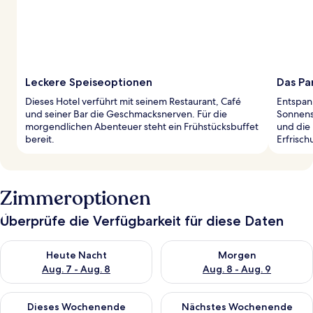
Leckere Speiseoptionen
Das Pa
Dieses Hotel verführt mit seinem Restaurant, Café
Entspan
und seiner Bar die Geschmacksnerven. Für die
Sonnens
morgendlichen Abenteuer steht ein Frühstücksbuffet
und die 
bereit.
Erfrisch
Zimmeroptionen
Überprüfe die Verfügbarkeit für diese Daten
Überprüfe die Verfügbarkeit für heute Nacht, Aug. 7 - Aug. 8.
Überprüfe die Verfügbarkeit f
Heute Nacht
Morgen
Aug. 7 - Aug. 8
Aug. 8 - Aug. 9
Überprüfe die Verfügbarkeit für dieses Wochenende, Aug. 7 - 
Überprüfe die Verfügbarkeit f
Dieses Wochenende
Nächstes Wochenende