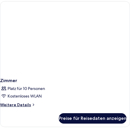
Zimmer
Platz für 10 Personen
Kostenloses WLAN
Weitere
Weitere Details
Details
für
Preise für Reisedaten anzeigen
Zimmer