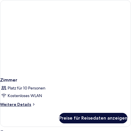
Zimmer
Platz für 10 Personen
Kostenloses WLAN
Weitere
Weitere Details
Details
für
Preise für Reisedaten anzeigen
Zimmer