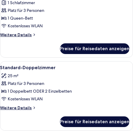
1 Schlafzimmer
Junior-
Suite
Platz für 3 Personen
anzeigen
1 Queen-Bett
Kostenloses WLAN
Weitere
Weitere Details
Details
für
Preise für Reisedaten anzeigen
Junior-
Suite
Alle
Ein Hotelzimmer mit einem großen Bet
15
Standard-Doppelzimmer
Fotos
25 m²
für
Platz für 3 Personen
Standard-
Doppelzimmer
1 Doppelbett ODER 2 Einzelbetten
anzeigen
Kostenloses WLAN
Weitere
Weitere Details
Details
für
Preise für Reisedaten anzeigen
Standard-
Doppelzimmer