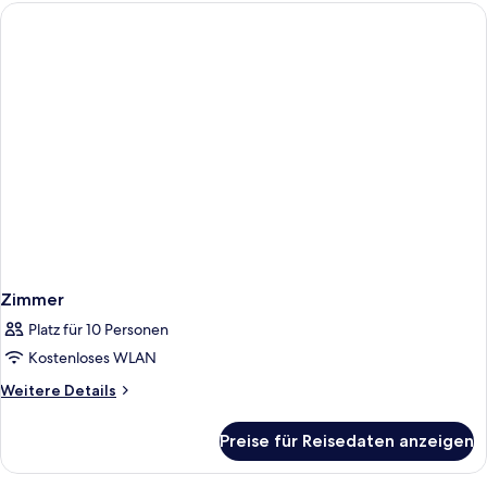
Zimmer
Platz für 10 Personen
Kostenloses WLAN
Weitere
Weitere Details
Details
für
Preise für Reisedaten anzeigen
Zimmer