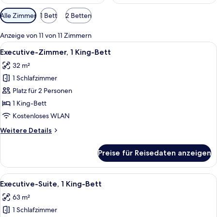
Verfügbare
Alle Zimmer
1 Bett
2 Betten
Filter
für
Anzeige von 11 von 11 Zimmern
Zimmer
Alle
Ein Hotelzimmer mit einem großen Bett
9
Executive-Zimmer, 1 King-Bett
Fotos
32 m²
für
1 Schlafzimmer
Executive-
Zimmer,
Platz für 2 Personen
1 King-
1 King-Bett
Bett
Kostenloses WLAN
anzeigen
Weitere
Weitere Details
Details
für
Preise für Reisedaten anzeigen
Executive-
Zimmer,
1 King-
Alle
Ein Hotelzimmer mit einem großen Bet
8
Bett
Executive-Suite, 1 King-Bett
Fotos
63 m²
für
1 Schlafzimmer
Executive-