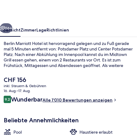
rück
Weiter
116+
Übersicht
Zimmer
Lage
Richtlinien
Berlin Marriott Hotel ist hervorragend gelegen und zu Fuß gerade
mal 5 Minuten entfernt von: Potsdamer Platz und Center Potsdamer
Platz. Nach einer Abkühlung im Innenpool kannst du im Midtown
Grill essen gehen, einem von 2 Restaurants vor Ort. Es ist zum
Frühstück, Mittagessen und Abendessen geöffnet. Als weitere
Highlights bietet dieses Hotel im luxuriösen Stil eine Loungebar,
einen rund um die Uhr geöffneten Fitnessbereich und eine Sauna.
Der
CHF 156
Andere Reisende lieben das hilfsbereite Personal und den
aktuelle
inkl. Steuern & Gebühren
Allgemeinzustand. Die Unterkunft ist nur einen kurzen Fußmarsch
Preis
16. Aug.–17. Aug.
von den öffentlichen Verkehrsmitteln entfernt: Zur U-Bahn läuft
Lobby
beträgt
Bewertungen
man 5 Minuten (U-Bahnhof Potsdamer Platz) bzw. 8 Minuten (U-
Wunderbar
9,2
Alle 1'010 Bewertungen anzeigen
CHF 156.
9,2 von 10.
Bahnhof Mohrenstraße).
Beliebte Annehmlichkeiten
Pool
Haustiere erlaubt