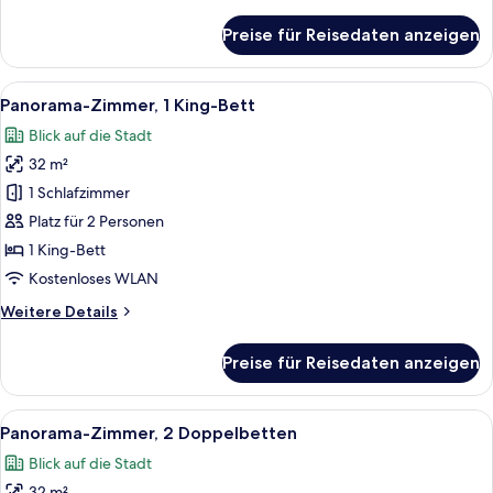
Details
für
Preise für Reisedaten anzeigen
Executive-
Zimmer,
1
Alle
Ein Hotelzimmer mit Bett, Stuhl, Nacht
9
Doppelbett
Panorama-Zimmer, 1 King-Bett
Fotos
Blick auf die Stadt
für
32 m²
Panorama-
Zimmer,
1 Schlafzimmer
1 King-
Platz für 2 Personen
Bett
1 King-Bett
anzeigen
Kostenloses WLAN
Weitere
Weitere Details
Details
für
Preise für Reisedaten anzeigen
Panorama-
Zimmer,
1 King-
Alle
Ein Hotelzimmer mit zwei Betten, einem
10
Bett
Panorama-Zimmer, 2 Doppelbetten
Fotos
Blick auf die Stadt
für
32 m²