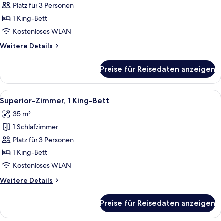
Suite,
Platz für 3 Personen
1 King-
1 King-Bett
Bett
Kostenloses WLAN
anzeigen
Weitere
Weitere Details
Details
für
Preise für Reisedaten anzeigen
Executive-
Suite,
1 King-
Alle
Ein Hotelzimmer mit einem großen Bet
5
Bett
Superior-Zimmer, 1 King-Bett
Fotos
35 m²
für
1 Schlafzimmer
Superior-
Zimmer,
Platz für 3 Personen
1 King-
1 King-Bett
Bett
Kostenloses WLAN
anzeigen
Weitere
Weitere Details
Details
für
Preise für Reisedaten anzeigen
Superior-
Zimmer,