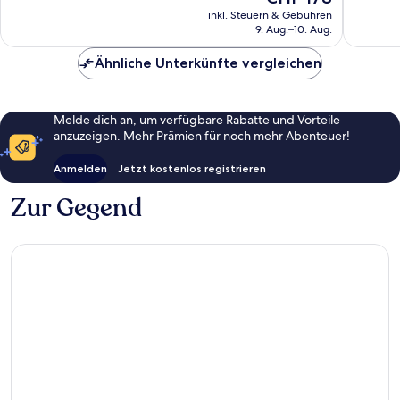
Bewertungen
Bewert
Preis
inkl. Steuern & Gebühren
beträgt
9. Aug.–10. Aug.
CHF 178
Ähnliche Unterkünfte vergleichen
Melde dich an, um verfügbare Rabatte und Vorteile
anzuzeigen. Mehr Prämien für noch mehr Abenteuer!
Anmelden
Jetzt kostenlos registrieren
Zur Gegend