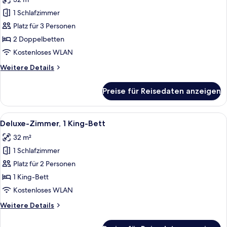
Panorama-
Zimmer,
1 Schlafzimmer
2 Doppelbetten
Platz für 3 Personen
anzeigen
2 Doppelbetten
Kostenloses WLAN
Weitere
Weitere Details
Details
für
Preise für Reisedaten anzeigen
Panorama-
Zimmer,
2 Doppelbetten
Alle
Ein Hotelzimmer mit einem großen Bett
6
Deluxe-Zimmer, 1 King-Bett
Fotos
32 m²
für
1 Schlafzimmer
Deluxe-
Zimmer,
Platz für 2 Personen
1 King-
1 King-Bett
Bett
Kostenloses WLAN
anzeigen
Weitere
Weitere Details
Details
für