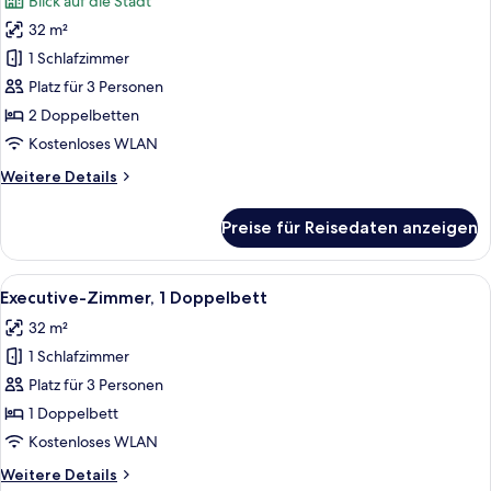
Blick auf die Stadt
für
32 m²
Panorama-
Zimmer,
1 Schlafzimmer
2 Doppelbetten,
Platz für 3 Personen
Stadtblick
2 Doppelbetten
anzeigen
Kostenloses WLAN
Weitere
Weitere Details
Details
für
Preise für Reisedaten anzeigen
Panorama-
Zimmer,
2 Doppelbetten,
Alle
Ein Hotelzimmer mit zwei Betten, einem
9
Stadtblick
Executive-Zimmer, 1 Doppelbett
Fotos
32 m²
für
1 Schlafzimmer
Executive-
Zimmer,
Platz für 3 Personen
1
1 Doppelbett
Doppelbett
Kostenloses WLAN
anzeigen
Weitere
Weitere Details