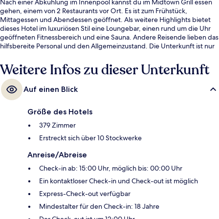
Nach einer Abkühlung im Innenpool kannst du im Midtown Grill essen
gehen, einem von 2 Restaurants vor Ort. Es ist zum Frühstück,
Mittagessen und Abendessen geöffnet. Als weitere Highlights bietet
dieses Hotel im luxuriösen Stil eine Loungebar, einen rund um die Uhr
geöffneten Fitnessbereich und eine Sauna. Andere Reisende lieben das
hilfsbereite Personal und den Allgemeinzustand. Die Unterkunft ist nur
einen kurzen Fußmarsch von den öffentlichen Verkehrsmitteln entfernt:
Zur U-Bahn läuft man 5 Minuten (U-Bahnhof Potsdamer Platz) bzw. 8
Weitere Infos zu dieser Unterkunft
Minuten (U-Bahnhof Mohrenstraße).
Auf einen Blick
Größe des Hotels
379 Zimmer
Erstreckt sich über 10 Stockwerke
Anreise/Abreise
Check-in ab: 15:00 Uhr, möglich bis: 00:00 Uhr
Ein kontaktloser Check-in und Check-out ist möglich
Express-Check-out verfügbar
Mindestalter für den Check-in: 18 Jahre
Der Check-out ist um 12:00 Uhr