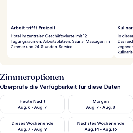
Arbeit trifft Freizeit
Kulinar
Hotel im zentralen Geschäftsviertel mit 12
In diese
Tagungsräumen, Arbeitsplätzen, Sauna, Massagen im
Das reic
Zimmer und 24-Stunden-Service.
veganen 
kulinari
Zimmeroptionen
Überprüfe die Verfügbarkeit für diese Daten
Überprüfe die Verfügbarkeit für heute Nacht, Aug. 6 - Aug. 7.
Überprüfe die Verfügbarkeit f
Heute Nacht
Morgen
Aug. 6 - Aug. 7
Aug. 7 - Aug. 8
Überprüfe die Verfügbarkeit für dieses Wochenende, Aug. 7 - 
Überprüfe die Verfügbarkeit f
Dieses Wochenende
Nächstes Wochenende
Aug. 7 - Aug. 9
Aug. 14 - Aug. 16