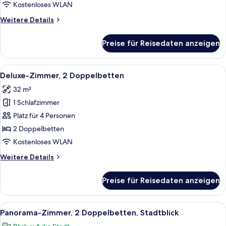
Schlafzimmer
Kostenloses WLAN
anzeigen
Weitere
Weitere Details
Details
für
Preise für Reisedaten anzeigen
Executive-
Suite,
1
Alle
Ein Hotelzimmer mit zwei Betten, einem
6
Schlafzimmer
Deluxe-Zimmer, 2 Doppelbetten
Fotos
32 m²
für
1 Schlafzimmer
Deluxe-
Zimmer,
Platz für 4 Personen
2 Doppelbetten
2 Doppelbetten
anzeigen
Kostenloses WLAN
Weitere
Weitere Details
Details
für
Preise für Reisedaten anzeigen
Deluxe-
Zimmer,
2 Doppelbetten
Alle
Ein Hotelzimmer mit zwei Betten, einem
7
Panorama-Zimmer, 2 Doppelbetten, Stadtblick
Fotos