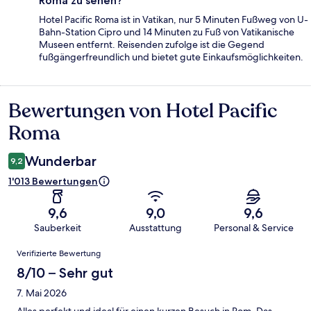
Roma zu sehen?
Hotel Pacific Roma ist in Vatikan, nur 5 Minuten Fußweg von U-
Bahn-Station Cipro und 14 Minuten zu Fuß von Vatikanische
Museen entfernt. Reisenden zufolge ist die Gegend
fußgängerfreundlich und bietet gute Einkaufsmöglichkeiten.
Bewertungen von Hotel Pacific
Bewertungen
Roma
Wunderbar
9,2
1'013 Bewertungen
9,6
9,0
9,6
Sauberkeit
Ausstattung
Personal & Service
Bewertungen
Verifizierte Bewertung
8/10 – Sehr gut
7. Mai 2026