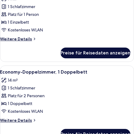
für
1 Schlafzimmer
Superior-
Einzelzimmer
Platz für 1 Person
anzeigen
1 Einzelbett
Kostenloses WLAN
Weitere
Weitere Details
Details
für
Preise für Reisedaten anzeigen
Superior-
Einzelzimmer
Alle
Ein Hotelzimmer mit einem Bett, zwei
4
Economy-Doppelzimmer, 1 Doppelbett
Fotos
14 m²
für
1 Schlafzimmer
Economy-
Doppelzimmer,
Platz für 2 Personen
1
1 Doppelbett
Doppelbett
Kostenloses WLAN
anzeigen
Weitere
Weitere Details
Details
für