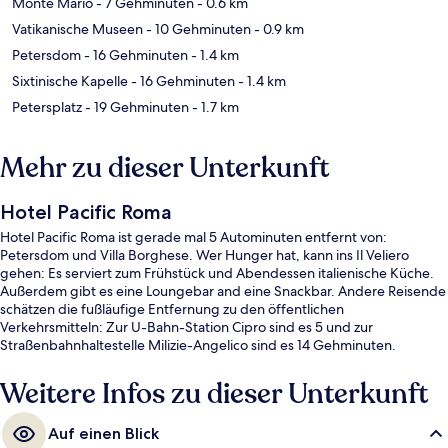
Monte Mario
- 7 Gehminuten
- 0.6 km
Vatikanische Museen
- 10 Gehminuten
- 0.9 km
Petersdom
- 16 Gehminuten
- 1.4 km
Sixtinische Kapelle
- 16 Gehminuten
- 1.4 km
Petersplatz
- 19 Gehminuten
- 1.7 km
Mehr zu dieser Unterkunft
Hotel Pacific Roma
Hotel Pacific Roma ist gerade mal 5 Autominuten entfernt von:
Petersdom und Villa Borghese. Wer Hunger hat, kann ins Il Veliero
gehen: Es serviert zum Frühstück und Abendessen italienische Küche.
Außerdem gibt es eine Loungebar and eine Snackbar. Andere Reisende
schätzen die fußläufige Entfernung zu den öffentlichen
Verkehrsmitteln: Zur U-Bahn-Station Cipro sind es 5 und zur
Straßenbahnhaltestelle Milizie-Angelico sind es 14 Gehminuten.
Weitere Infos zu dieser Unterkunft
Auf einen Blick