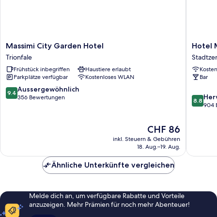
Massimi
Hotel
Massimi City Garden Hotel
Hotel
City
Museu
Trionfale
Stadtze
Garden
Stadtze
Frühstück inbegriffen
Haustiere erlaubt
Koste
Hotel
von
Parkplätze verfügbar
Kostenloses WLAN
Bar
Trionfale
Rom
9.4
Aussergewöhnlich
9.4
8.8
Her
von
356 Bewertungen
8.8
von
904 
10,
10,
Aussergewöhnlich,
Hervorr
356
Der
CHF 86
904
Bewertungen
Preis
inkl. Steuern & Gebühren
Bewert
beträgt
18. Aug.–19. Aug.
CHF 86
Ähnliche Unterkünfte vergleichen
Melde dich an, um verfügbare Rabatte und Vorteile
anzuzeigen. Mehr Prämien für noch mehr Abenteuer!