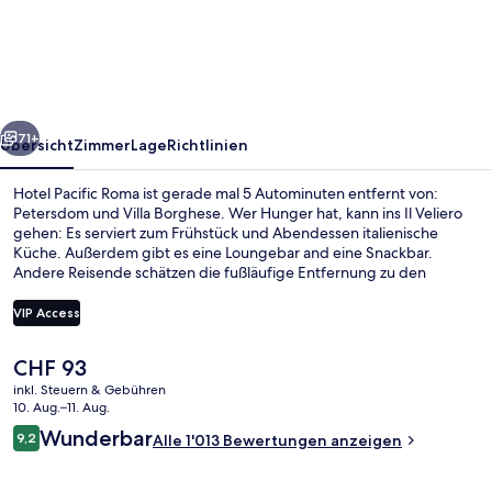
Roma
rück
Weiter
71+
Übersicht
Zimmer
Lage
Richtlinien
Hotel Pacific Roma ist gerade mal 5 Autominuten entfernt von:
Petersdom und Villa Borghese. Wer Hunger hat, kann ins Il Veliero
gehen: Es serviert zum Frühstück und Abendessen italienische
Küche. Außerdem gibt es eine Loungebar and eine Snackbar.
Andere Reisende schätzen die fußläufige Entfernung zu den
öffentlichen Verkehrsmitteln: Zur U-Bahn-Station Cipro sind es 5
und zur Straßenbahnhaltestelle Milizie-Angelico sind es 14
VIP Access
Gehminuten.
Der
CHF 93
Eingangsbereich
aktuelle
inkl. Steuern & Gebühren
Preis
10. Aug.–11. Aug.
beträgt
Bewertungen
Wunderbar
9,2
Alle 1'013 Bewertungen anzeigen
CHF 93.
9,2 von 10.