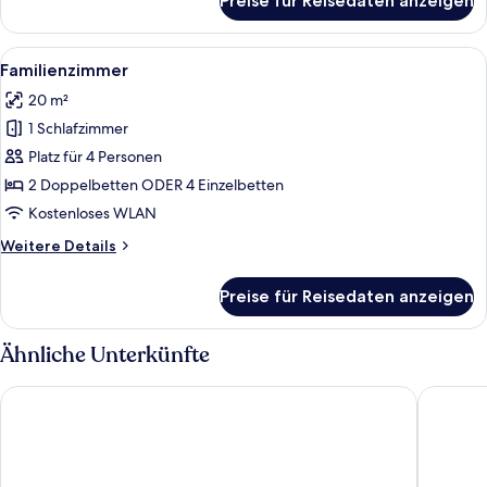
Preise für Reisedaten anzeigen
Economy-
Doppelzimmer,
1
Alle
Ein Hotelzimmer mit einem Bett, Nach
4
Doppelbett
Familienzimmer
Fotos
20 m²
für
1 Schlafzimmer
Familienzimmer
anzeigen
Platz für 4 Personen
2 Doppelbetten ODER 4 Einzelbetten
Kostenloses WLAN
Weitere
Weitere Details
Details
für
Preise für Reisedaten anzeigen
Familienzimmer
Ähnliche Unterkünfte
Massimi City Garden Hotel
Hotel M