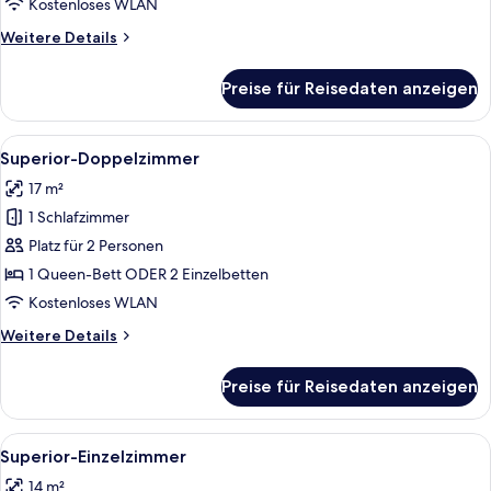
Kostenloses WLAN
Weitere
Weitere Details
Details
für
Preise für Reisedaten anzeigen
Superior-
Dreibettzimmer
Alle
Ein ordentlich bezogenes Bett mit ei
10
Superior-Doppelzimmer
Fotos
17 m²
für
1 Schlafzimmer
Superior-
Doppelzimmer
Platz für 2 Personen
anzeigen
1 Queen-Bett ODER 2 Einzelbetten
Kostenloses WLAN
Weitere
Weitere Details
Details
für
Preise für Reisedaten anzeigen
Superior-
Doppelzimmer
Alle
Ein Hotelzimmer mit einem Holz-Kopft
6
Superior-Einzelzimmer
Fotos
14 m²