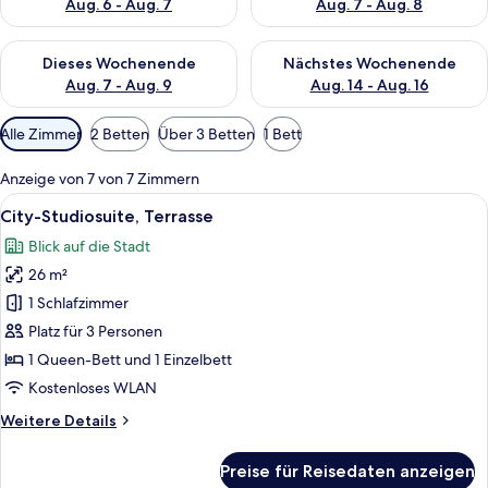
Aug. 6 - Aug. 7
Aug. 7 - Aug. 8
Überprüfe die Verfügbarkeit für dieses Wochenende, Aug. 7 - 
Überprüfe die Verfügbarkeit f
Dieses Wochenende
Nächstes Wochenende
Aug. 7 - Aug. 9
Aug. 14 - Aug. 16
Verfügbare
Alle Zimmer
2 Betten
Über 3 Betten
1 Bett
Filter
für
Anzeige von 7 von 7 Zimmern
Zimmer
Alle
Ein Bett mit grün gemusterten Betttext
20
City-Studiosuite, Terrasse
Fotos
Blick auf die Stadt
für
26 m²
City-
Studiosuite,
1 Schlafzimmer
Terrasse
Platz für 3 Personen
anzeigen
1 Queen-Bett und 1 Einzelbett
Kostenloses WLAN
Weitere
Weitere Details
Details
für
Preise für Reisedaten anzeigen
City-