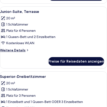
Studiosuite,
Terrasse
Alle
Ein Hotelzimmer mit einem Bett, eine
10
Junior-Suite, Terrasse
Fotos
20 m²
für
1 Schlafzimmer
Junior-
Suite,
Platz für 4 Personen
Terrasse
1 Queen-Bett und 2 Einzelbetten
anzeigen
Kostenloses WLAN
Weitere
Weitere Details
Details
für
Preise für Reisedaten anzeigen
Junior-
Suite,
Terrasse
Alle
Ein Hotelzimmer mit zwei Betten, ei
10
Superior-Dreibettzimmer
Fotos
20 m²
für
1 Schlafzimmer
Superior-
Dreibettzimmer
Platz für 3 Personen
anzeigen
1 Einzelbett und 1 Queen-Bett ODER 3 Einzelbetten