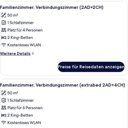
(Extra
Alle
Ein Hotelzimmer mit zwei Betten, eine
8
Bed
Familienzimmer, Verbindungszimmer (2AD+2CH)
Fotos
3
50 m²
adults)
für
1 Schlafzimmer
Familienzimmer,
Verbindungszimmer
Platz für 4 Personen
(2AD+2CH)
2 King-Betten
anzeigen
Kostenloses WLAN
Weitere
Weitere Details
Details
für
Preise für Reisedaten anzeigen
Familienzimmer,
Verbindungszimmer
(2AD+2CH)
Alle
Ein Hotelzimmer mit zwei Betten, eine
8
Familienzimmer, Verbindungszimmer (extrabed 2AD+4CH)
Fotos
50 m²
für
1 Schlafzimmer
Familienzimmer,
Verbindungszimmer
Platz für 6 Personen
(extrabed
2 King-Betten
2AD+4CH)
Kostenloses WLAN
anzeigen