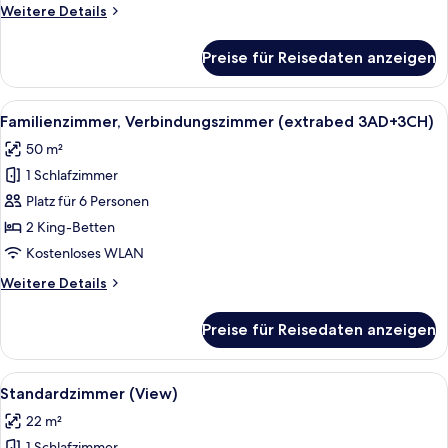
Weitere
Weitere Details
Details
für
Preise für Reisedaten anzeigen
Familienzimmer,
Verbindungszimmer
(extrabed
Alle
Ein Hotelzimmer mit zwei Betten, eine
9
2AD+4CH)
Familienzimmer, Verbindungszimmer (extrabed 3AD+3CH)
Fotos
50 m²
für
1 Schlafzimmer
Familienzimmer,
Verbindungszimmer
Platz für 6 Personen
(extrabed
2 King-Betten
3AD+3CH)
Kostenloses WLAN
anzeigen
Weitere
Weitere Details
Details
für
Preise für Reisedaten anzeigen
Familienzimmer,
Verbindungszimmer
(extrabed
Alle
Ein Hotelzimmer mit einem großen Bet
10
3AD+3CH)
Standardzimmer (View)
Fotos
22 m²
für
1 Schlafzimmer