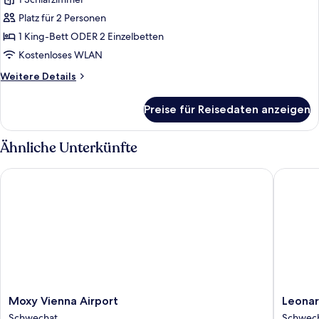
Standardzimmer
(View)
Platz für 2 Personen
anzeigen
1 King-Bett ODER 2 Einzelbetten
Kostenloses WLAN
Weitere
Weitere Details
Details
für
Preise für Reisedaten anzeigen
Standardzimmer
(View)
Ähnliche Unterkünfte
Moxy Vienna Airport
Leonardo
Moxy
Leonard
Moxy Vienna Airport
Leonar
Vienna
Smart
Schwechat
Schwec