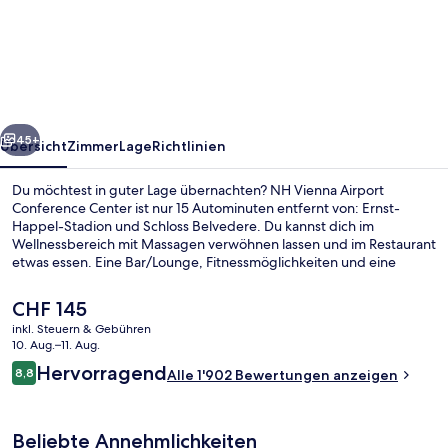
Vienna
Airport
Conference
Center
rück
Weiter
45+
Übersicht
Zimmer
Lage
Richtlinien
Du möchtest in guter Lage übernachten? NH Vienna Airport
Conference Center ist nur 15 Autominuten entfernt von: Ernst-
Happel-Stadion und Schloss Belvedere. Du kannst dich im
Wellnessbereich mit Massagen verwöhnen lassen und im Restaurant
etwas essen. Eine Bar/Lounge, Fitnessmöglichkeiten und eine
Sauna gehören ebenfalls zum Angebot. Andere Reisende lieben
das hilfsbereite Personal und die Nähe zum Flughafen.
Der
CHF 145
aktuelle
inkl. Steuern & Gebühren
Preis
10. Aug.–11. Aug.
Aussenbereich
beträgt
Bewertungen
Hervorragend
8,8
Alle 1'902 Bewertungen anzeigen
CHF 145.
8,8 von 10.
Beliebte Annehmlichkeiten