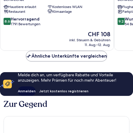
Airport
Hotel
Haustiere erlaubt
Kostenloses WLAN
Flugha
Schwechat
Vienna
Restaurant
Klimaanlage
Parkpl
Airport
Schwec
8.6
9.2
Hervorragend
Wun
8.6
9.2
von
von
1’791 Bewertungen
54 B
10,
10,
Der
CHF 108
Hervorragend,
Wunder
Preis
1’791
54
inkl. Steuern & Gebühren
beträgt
11. Aug.–12. Aug.
Bewertungen
Bewert
CHF 108
Ähnliche Unterkünfte vergleichen
Melde dich an, um verfügbare Rabatte und Vorteile
anzuzeigen. Mehr Prämien für noch mehr Abenteuer!
Anmelden
Jetzt kostenlos registrieren
Zur Gegend