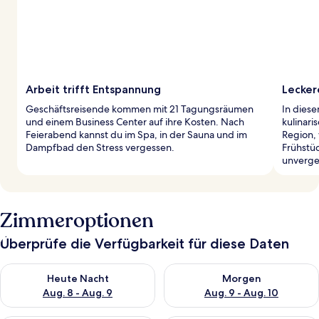
Arbeit trifft Entspannung
Lecker
Geschäftsreisende kommen mit 21 Tagungsräumen
In diese
und einem Business Center auf ihre Kosten. Nach
kulinari
Feierabend kannst du im Spa, in der Sauna und im
Region,
Dampfbad den Stress vergessen.
Frühstü
unverge
Zimmeroptionen
Überprüfe die Verfügbarkeit für diese Daten
Überprüfe die Verfügbarkeit für heute Nacht, Aug. 8 - Aug. 9.
Überprüfe die Verfügbarkeit f
Heute Nacht
Morgen
Aug. 8 - Aug. 9
Aug. 9 - Aug. 10