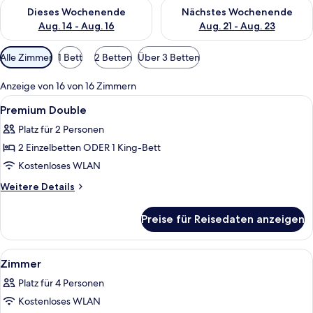
Überprüfe die Verfügbarkeit für dieses Wochenende, Aug. 14 -
Überprüfe die Verfügbarkeit f
Dieses Wochenende
Nächstes Wochenende
Aug. 14 - Aug. 16
Aug. 21 - Aug. 23
Verfügbare
Alle Zimmer
1 Bett
2 Betten
Über 3 Betten
Filter
für
Anzeige von 16 von 16 Zimmern
Zimmer
Alle
Ein Hotelzimmer mit einem großen Bet
6
Premium Double
Fotos
Platz für 2 Personen
für
2 Einzelbetten ODER 1 King-Bett
Premium
Double
Kostenloses WLAN
anzeigen
Weitere
Weitere Details
Details
für
Preise für Reisedaten anzeigen
Premium
Double
Alle
Ein Hotelzimmer mit Bett, Schreibtisc
5
Zimmer
Fotos
Platz für 4 Personen
für
Kostenloses WLAN
Zimmer