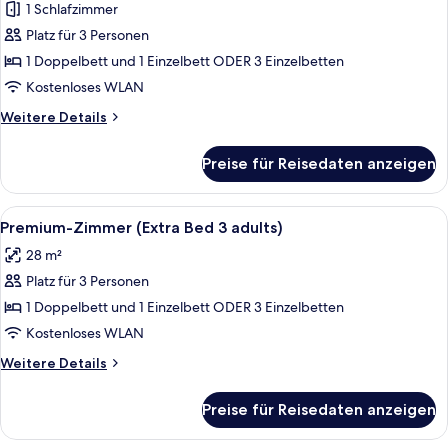
1 Schlafzimmer
Premium-
Zimmer
Platz für 3 Personen
(Extra
1 Doppelbett und 1 Einzelbett ODER 3 Einzelbetten
Bed
Kostenloses WLAN
2
Weitere
Weitere Details
adults
Details
+
für
Preise für Reisedaten anzeigen
Premium-
1
Zimmer
child)
(Extra
Alle
Ein Hotelzimmer mit einem großen Bet
anzeigen
11
Bed
Premium-Zimmer (Extra Bed 3 adults)
Fotos
2
28 m²
adults
für
+
Platz für 3 Personen
Premium-
1
Zimmer
1 Doppelbett und 1 Einzelbett ODER 3 Einzelbetten
child)
(Extra
Kostenloses WLAN
Bed
Weitere
Weitere Details
3
Details
adults)
für
Preise für Reisedaten anzeigen
Premium-
anzeigen
Zimmer