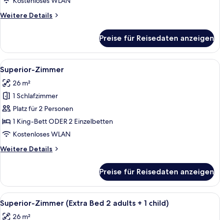
Kostenloses WLAN
Weitere
Weitere Details
Details
für
Preise für Reisedaten anzeigen
Standardzimmer
Alle
Ein Hotelzimmer mit Bett, Schreibtisc
10
Superior-Zimmer
Fotos
26 m²
für
1 Schlafzimmer
Superior-
Zimmer
Platz für 2 Personen
anzeigen
1 King-Bett ODER 2 Einzelbetten
Kostenloses WLAN
Weitere
Weitere Details
Details
für
Preise für Reisedaten anzeigen
Superior-
Zimmer
Alle
Ein Hotelzimmer mit Bett, Schreibtisc
10
Superior-Zimmer (Extra Bed 2 adults + 1 child)
Fotos
26 m²