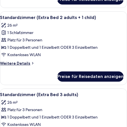
Superior-
Zimmer
(Extra
Alle
Ein Hotelzimmer mit einem großen Bett
7
Bed
Standardzimmer (Extra Bed 2 adults + 1 child)
Fotos
3
26 m²
adults)
für
1 Schlafzimmer
Standardzimmer
(Extra
Platz für 3 Personen
Bed
1 Doppelbett und 1 Einzelbett ODER 3 Einzelbetten
2
Kostenloses WLAN
adults
Weitere
Weitere Details
+
Details
1
für
Preise für Reisedaten anzeigen
Standardzimmer
child)
(Extra
anzeigen
Bed
Alle
Ein Hotelzimmer mit einem großen Bett
7
2
Standardzimmer (Extra Bed 3 adults)
Fotos
adults
26 m²
+
für
1
Platz für 3 Personen
Standardzimmer
child)
(Extra
1 Doppelbett und 1 Einzelbett ODER 3 Einzelbetten
Bed
Kostenloses WLAN