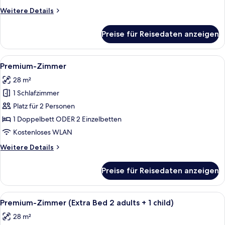
3
Weitere
Weitere Details
adults)
Details
anzeigen
für
Preise für Reisedaten anzeigen
Standardzimmer
(Extra
Bed
Alle
Ein Hotelzimmer mit einem großen Bet
11
3
Premium-Zimmer
Fotos
adults)
28 m²
für
1 Schlafzimmer
Premium-
Zimmer
Platz für 2 Personen
anzeigen
1 Doppelbett ODER 2 Einzelbetten
Kostenloses WLAN
Weitere
Weitere Details
Details
für
Preise für Reisedaten anzeigen
Premium-
Zimmer
Alle
Ein Hotelzimmer mit einem großen Bet
11
Premium-Zimmer (Extra Bed 2 adults + 1 child)
Fotos
28 m²
für