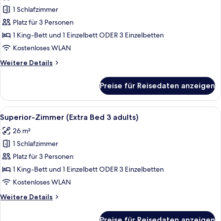
für
1 Schlafzimmer
Superior-
Zimmer
Platz für 3 Personen
(Extra
1 King-Bett und 1 Einzelbett ODER 3 Einzelbetten
Bed
Kostenloses WLAN
2
Weitere
Weitere Details
adults
Details
+
für
Preise für Reisedaten anzeigen
Superior-
1
Zimmer
child)
(Extra
Alle
Ein Hotelzimmer mit Bett, Schreibtisc
anzeigen
10
Bed
Superior-Zimmer (Extra Bed 3 adults)
Fotos
2
26 m²
adults
für
+
1 Schlafzimmer
Superior-
1
Zimmer
Platz für 3 Personen
child)
(Extra
1 King-Bett und 1 Einzelbett ODER 3 Einzelbetten
Bed
Kostenloses WLAN
3
Weitere
Weitere Details
adults)
Details
anzeigen
für
Preise für Reisedaten anzeigen