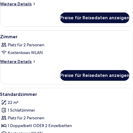
anzeigen
Weitere
Weitere Details
Details
für
Preise für Reisedaten anzeigen
Zimmer
Alle
Ein Hotelzimmer mit zwei Betten, eine
6
Zimmer
Fotos
Platz für 2 Personen
für
Kostenloses WLAN
Zimmer
anzeigen
Weitere
Weitere Details
Details
für
Preise für Reisedaten anzeigen
Zimmer
Alle
Ein Hotelzimmer mit einem großen Bett
10
Standardzimmer
Fotos
22 m²
für
1 Schlafzimmer
Standardzimmer
anzeigen
Platz für 2 Personen
1 Doppelbett ODER 2 Einzelbetten