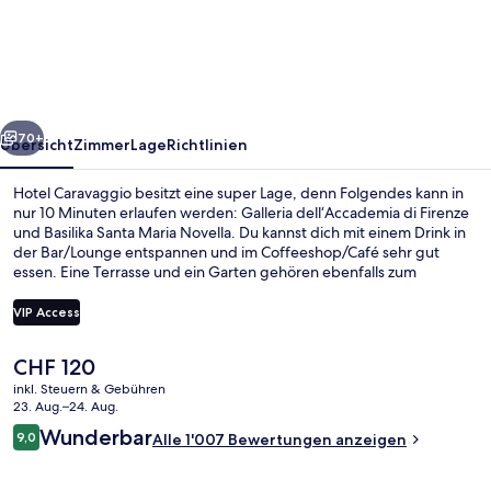
rück
Weiter
70+
Übersicht
Zimmer
Lage
Richtlinien
Hotel Caravaggio besitzt eine super Lage, denn Folgendes kann in
nur 10 Minuten erlaufen werden: Galleria dell‘Accademia di Firenze
und Basilika Santa Maria Novella. Du kannst dich mit einem Drink in
der Bar/Lounge entspannen und im Coffeeshop/Café sehr gut
essen. Eine Terrasse und ein Garten gehören ebenfalls zum
Angebot. Anderen Reisenden gefallen das hilfsbereite Personal und
der allgemeine Zustand sehr gut. Die Unterkunft ist nur einen
VIP Access
kurzen Fußmarsch von den öffentlichen Verkehrsmitteln entfernt:
Zur U-Bahn läuft man 5 Minuten (Straßenbahnhaltestelle Fortezza)
Der
CHF 120
bzw. 7 Minuten (Straßenbahnhaltestelle San Marco University).
Terrasse/Patio
aktuelle
inkl. Steuern & Gebühren
Preis
23. Aug.–24. Aug.
beträgt
Bewertungen
Wunderbar
9,0
Alle 1'007 Bewertungen anzeigen
CHF 120.
9,0 von 10.