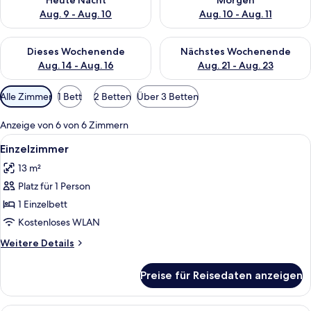
Heute Nacht
Morgen
Aug. 9 - Aug. 10
Aug. 10 - Aug. 11
Überprüfe die Verfügbarkeit für dieses Wochenende, Aug. 14 -
Überprüfe die Verfügbarkeit f
Dieses Wochenende
Nächstes Wochenende
Aug. 14 - Aug. 16
Aug. 21 - Aug. 23
Verfügbare
Alle Zimmer
1 Bett
2 Betten
Über 3 Betten
Filter
für
Anzeige von 6 von 6 Zimmern
Zimmer
Alle
Ein Schlafzimmer mit Bett, einem Hol
5
Einzelzimmer
Fotos
13 m²
für
Platz für 1 Person
Einzelzimmer
anzeigen
1 Einzelbett
Kostenloses WLAN
Weitere
Weitere Details
Details
für
Preise für Reisedaten anzeigen
Einzelzimmer
Ein ordentlich bezogenes Bett mit Kop