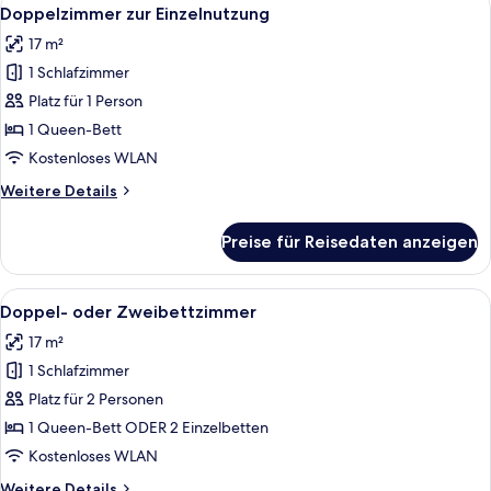
Alle
7
Doppelzimmer zur Einzelnutzung
Fotos
17 m²
für
1 Schlafzimmer
Doppelzimmer
zur
Platz für 1 Person
Einzelnutzung
1 Queen-Bett
anzeigen
Kostenloses WLAN
Weitere
Weitere Details
Details
für
Preise für Reisedaten anzeigen
Doppelzimmer
zur
Einzelnutzung
Alle
Ein Hotelzimmer mit einem großen Bet
19
Doppel- oder Zweibettzimmer
Fotos
17 m²
für
1 Schlafzimmer
Doppel-
oder
Platz für 2 Personen
Zweibettzimmer
1 Queen-Bett ODER 2 Einzelbetten
anzeigen
Kostenloses WLAN
Weitere
Weitere Details