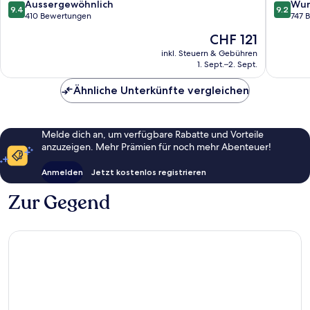
Bodrum
9.4
9.2
Aussergewöhnlich
Wun
9.4
9.2
von
von
410 Bewertungen
747 
10,
10,
Der
CHF 121
Aussergewöhnlich,
Wunder
Preis
410
747
inkl. Steuern & Gebühren
beträgt
1. Sept.–2. Sept.
Bewertungen
Bewert
CHF 121
Ähnliche Unterkünfte vergleichen
Melde dich an, um verfügbare Rabatte und Vorteile
anzuzeigen. Mehr Prämien für noch mehr Abenteuer!
Anmelden
Jetzt kostenlos registrieren
Zur Gegend