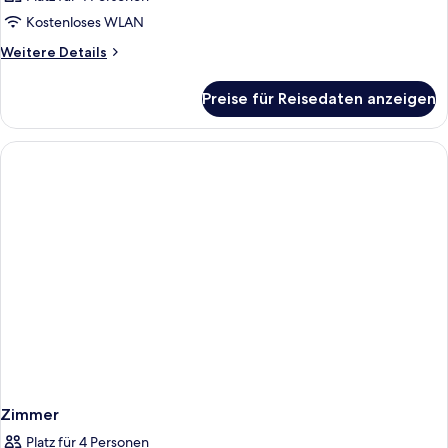
Kostenloses WLAN
Weitere
Weitere Details
Details
für
Preise für Reisedaten anzeigen
Zimmer
Zimmer
Platz für 4 Personen