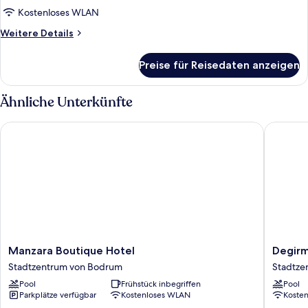
Kostenloses WLAN
Weitere
Weitere Details
Details
für
Preise für Reisedaten anzeigen
Zimmer
Ähnliche Unterkünfte
Manzara Boutique Hotel
Degirme
Manzara
Degirm
Manzara Boutique Hotel
Degirm
Boutique
Residen
Stadtzentrum von Bodrum
Stadtze
Hotel
Stadtze
Pool
Frühstück inbegriffen
Pool
Stadtzentrum
von
Parkplätze verfügbar
Kostenloses WLAN
Koste
von
Bodrum