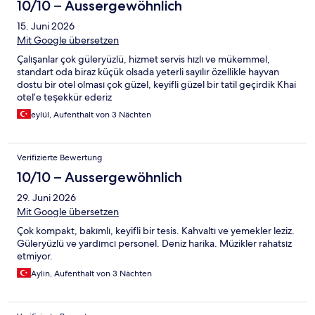
10/10 – Aussergewöhnlich
15. Juni 2026
Mit Google übersetzen
Çalışanlar çok güleryüzlü, hizmet servis hızlı ve mükemmel,
standart oda biraz küçük olsada yeterli sayılır özellikle hayvan
dostu bir otel olması çok güzel, keyifli güzel bir tatil geçirdik Khai
otel’e teşekkür ederiz
eylül, Aufenthalt von 3 Nächten
Verifizierte Bewertung
10/10 – Aussergewöhnlich
29. Juni 2026
Mit Google übersetzen
Çok kompakt, bakımlı, keyifli bir tesis. Kahvaltı ve yemekler leziz.
Güleryüzlü ve yardımcı personel. Deniz harika. Müzikler rahatsız
etmiyor.
Aylin, Aufenthalt von 3 Nächten