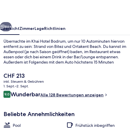
rück
Weiter
86+
Übersicht
Zimmer
Lage
Richtlinien
Übernachte im Khai Hotel Bodrum, um nur 10 Autominuten hiervon
entfernt zu sein: Strand von Bitez und Ortakent Beach. Du kannst im
Außenpool (je nach Saison geöffnet) baden, im Restaurant etwas
essen oder dich bei einem Drink in der Bar/Lounge entspannen.
Außerdem ist Folgendes mit dem Auto höchstens 15 Minuten
entfernt: Bodrum Marina und Ausgehstraße in Bodrum.
Der
CHF 213
aktuelle
inkl. Steuern & Gebühren
Preis
1. Sept.–2. Sept.
Prive Suite Sea View
beträgt
Bewertungen
Wunderbar
9,0
Alle 128 Bewertungen anzeigen
CHF 213.
9,0 von 10.
Beliebte Annehmlichkeiten
Pool
Frühstück inbegriffen