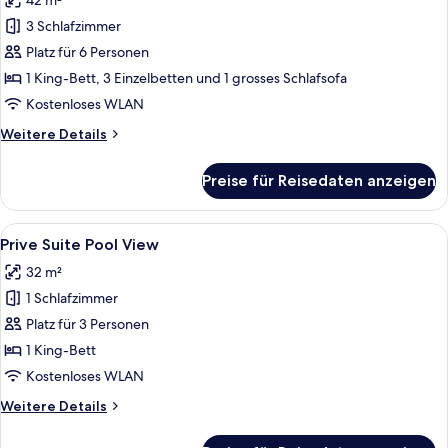
42 m²
für
3 Schlafzimmer
Grand
Suite
Platz für 6 Personen
anzeigen
1 King-Bett, 3 Einzelbetten und 1 grosses Schlafsofa
Kostenloses WLAN
Weitere
Weitere Details
Details
für
Preise für Reisedaten anzeigen
Grand
Suite
Alle
Ein modernes Hotelzimmer mit einem g
10
Prive Suite Pool View
Fotos
32 m²
für
1 Schlafzimmer
Prive
Suite
Platz für 3 Personen
Pool
1 King-Bett
View
Kostenloses WLAN
anzeigen
Weitere
Weitere Details
Details
für