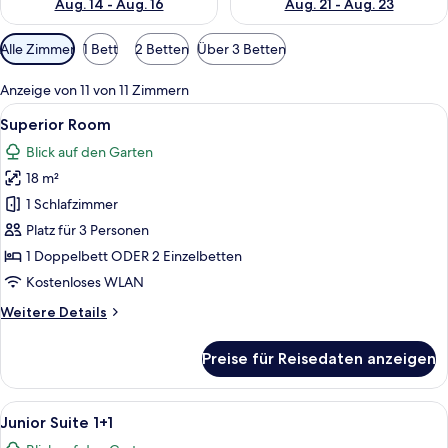
Aug. 14 - Aug. 16
Aug. 21 - Aug. 23
Verfügbare
Alle Zimmer
1 Bett
2 Betten
Über 3 Betten
Filter
für
Anzeige von 11 von 11 Zimmern
Zimmer
Alle
Ein modernes Schlafzimmer mit einem 
12
Superior Room
Fotos
Blick auf den Garten
für
18 m²
Superior
Room
1 Schlafzimmer
anzeigen
Platz für 3 Personen
1 Doppelbett ODER 2 Einzelbetten
Kostenloses WLAN
Weitere
Weitere Details
Details
für
Preise für Reisedaten anzeigen
Superior
Room
Alle
Ein modernes Schlafzimmer mit einem
10
Junior Suite 1+1
Fotos