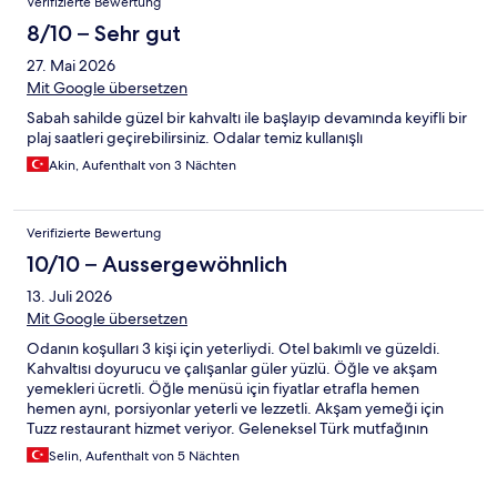
Verifizierte Bewertung
8/10 – Sehr gut
27. Mai 2026
Mit Google übersetzen
Sabah sahilde güzel bir kahvaltı ile başlayıp devamında keyifli bir
plaj saatleri geçirebilirsiniz. Odalar temiz kullanışlı
Akin, Aufenthalt von 3 Nächten
Verifizierte Bewertung
10/10 – Aussergewöhnlich
13. Juli 2026
Mit Google übersetzen
Odanın koşulları 3 kişi için yeterliydi. Otel bakımlı ve güzeldi.
Kahvaltısı doyurucu ve çalışanlar güler yüzlü. Öğle ve akşam
yemekleri ücretli. Öğle menüsü için fiyatlar etrafla hemen
hemen aynı, porsiyonlar yeterli ve lezzetli. Akşam yemeği için
Tuzz restaurant hizmet veriyor. Geleneksel Türk mutfağının
değişik yorumları yer alıyor. Hem deniz hem et seçenekleri var,
Selin, Aufenthalt von 5 Nächten
hatta uzun zamandır aradığım şarap soslu midyeyi sonunda
burada yiyebildim. Fiyatlar etrafa göre biraz yüksek ama