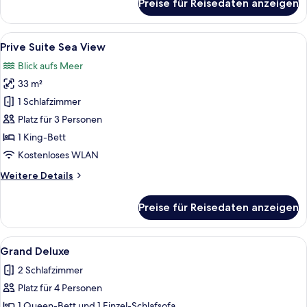
Preise für Reisedaten anzeigen
Prive
Suite
Pool
Alle
Ein modernes Hotelzimmer mit einem g
11
View
Prive Suite Sea View
Fotos
Blick aufs Meer
für
33 m²
Prive
Suite
1 Schlafzimmer
Sea
Platz für 3 Personen
View
1 King-Bett
anzeigen
Kostenloses WLAN
Weitere
Weitere Details
Details
für
Preise für Reisedaten anzeigen
Prive
Suite
Sea
Alle
Ein Poolbereich mit Liegestühlen, Son
7
View
Grand Deluxe
Fotos
2 Schlafzimmer
für
Platz für 4 Personen
Grand
Deluxe
1 Queen-Bett und 1 Einzel-Schlafsofa