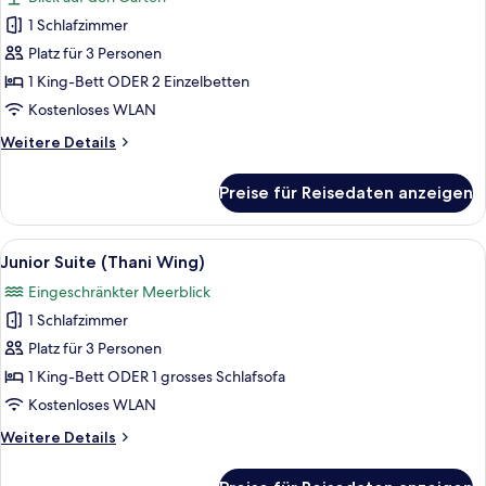
für
1 Schlafzimmer
Deluxe-
Zimmer,
Platz für 3 Personen
Gartenblick
1 King-Bett ODER 2 Einzelbetten
anzeigen
Kostenloses WLAN
Weitere
Weitere Details
Details
für
Preise für Reisedaten anzeigen
Deluxe-
Zimmer,
Gartenblick
Alle
Ein Hotelzimmer mit einem großen Bet
7
Junior Suite (Thani Wing)
Fotos
Eingeschränkter Meerblick
für
1 Schlafzimmer
Junior
Suite
Platz für 3 Personen
(Thani
1 King-Bett ODER 1 grosses Schlafsofa
Wing)
Kostenloses WLAN
anzeigen
Weitere
Weitere Details
Details
für