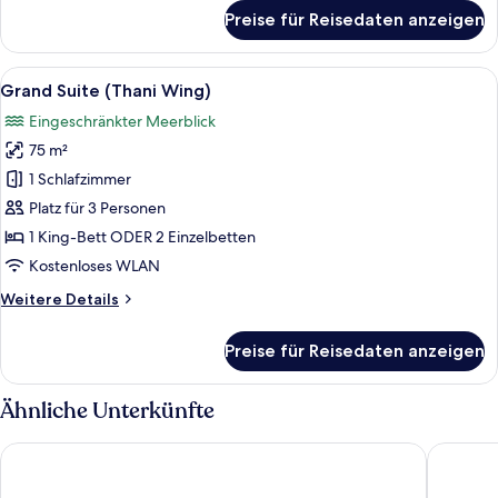
für
Preise für Reisedaten anzeigen
Two
Bedroom
Teen
Alle
Ein modernes Hotelzimmer mit einer C
9
Suite
Grand Suite (Thani Wing)
Fotos
Eingeschränkter Meerblick
für
75 m²
Grand
Suite
1 Schlafzimmer
(Thani
Platz für 3 Personen
Wing)
1 King-Bett ODER 2 Einzelbetten
anzeigen
Kostenloses WLAN
Weitere
Weitere Details
Details
für
Preise für Reisedaten anzeigen
Grand
Suite
(Thani
Ähnliche Unterkünfte
Wing)
Avista Grande Phuket Karon - MGallery
Centara 