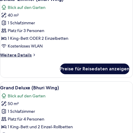
Fotos
Wing)
Blick auf den Garten
für
40 m²
Deluxe-
Zimmer
1 Schlafzimmer
(Bhuri
Platz für 3 Personen
Wing)
1 King-Bett ODER 2 Einzelbetten
anzeigen
Kostenloses WLAN
Weitere
Weitere Details
Details
für
Preise für Reisedaten anzeigen
Deluxe-
Zimmer
(Bhuri
Alle
Ein Hotelzimmer mit einem großen Bet
6
Wing)
Grand Deluxe (Bhuri Wing)
Fotos
Blick auf den Garten
für
50 m²
Grand
Deluxe
1 Schlafzimmer
(Bhuri
Platz für 4 Personen
Wing)
1 King-Bett und 2 Einzel-Rollbetten
anzeigen