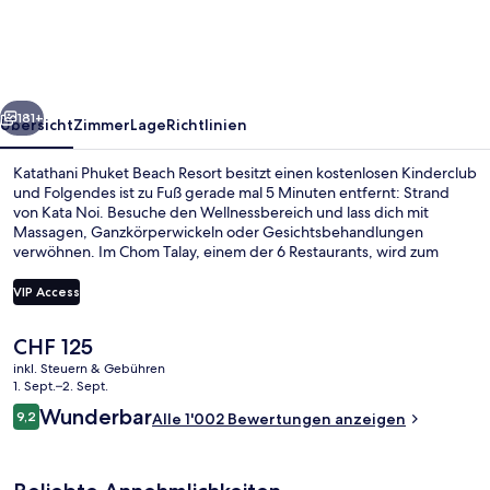
Resort
rück
Weiter
181+
Übersicht
Zimmer
Lage
Richtlinien
Katathani Phuket Beach Resort besitzt einen kostenlosen Kinderclub
und Folgendes ist zu Fuß gerade mal 5 Minuten entfernt: Strand
von Kata Noi. Besuche den Wellnessbereich und lass dich mit
Massagen, Ganzkörperwickeln oder Gesichtsbehandlungen
verwöhnen. Im Chom Talay, einem der 6 Restaurants, wird zum
Frühstück und Abendessen thailändische Küche serviert. Als
weitere Highlights bietet dieses Hotel im luxuriösen Stil 6
VIP Access
Außenpools, eine Strandbar und einen Fitnessbereich. Das
hilfsbereite Personal und die Lage in Strandnähe erhalten tolle
Der
CHF 125
Bewertungen von anderen Reisenden.
6 Außenpools, Sonnenschirme, Lieges
aktuelle
inkl. Steuern & Gebühren
Preis
1. Sept.–2. Sept.
beträgt
Bewertungen
Wunderbar
9,2
Alle 1'002 Bewertungen anzeigen
CHF 125.
9,2 von 10.