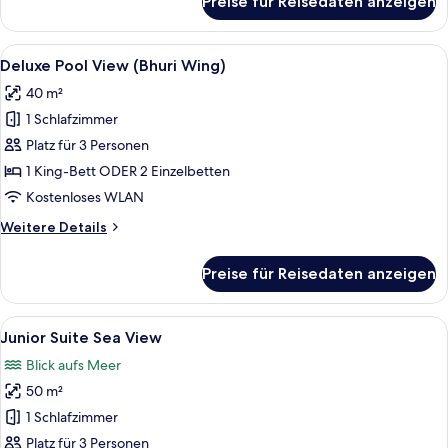
Preise für Reisedaten anzeigen
Junior
Suite
(Thani
Alle
Deluxe Pool View (Bhuri Wing) | Terras
5
Wing)
Deluxe Pool View (Bhuri Wing)
Fotos
40 m²
für
1 Schlafzimmer
Deluxe
Pool
Platz für 3 Personen
View
1 King-Bett ODER 2 Einzelbetten
(Bhuri
Kostenloses WLAN
Wing)
Weitere
Weitere Details
anzeigen
Details
für
Preise für Reisedaten anzeigen
Deluxe
Pool
View
Alle
Ein Hotelzimmer mit einem großen Bet
11
(Bhuri
Junior Suite Sea View
Fotos
Wing)
Blick aufs Meer
für
50 m²
Junior
Suite
1 Schlafzimmer
Sea
Platz für 3 Personen