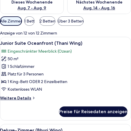
Dieses Wochenende
Nächstes Wochenende
Aug. 7 - Aug. 9
Aug. 14 - Aug. 16
Verfügbare
Alle Zimmer
1 Bett
2 Betten
Über 3 Betten
Filter
für
Anzeige von 12 von 12 Zimmern
Zimmer
Alle
Ein modernes Badezimmer mit einer g
13
Junior Suite Oceanfront (Thani Wing)
Fotos
Eingeschränkter Meerblick (Ozean)
für
50 m²
Junior
Suite
1 Schlafzimmer
Oceanfront
Platz für 3 Personen
(Thani
1 King-Bett ODER 2 Einzelbetten
Wing)
Kostenloses WLAN
anzeigen
Weitere
Weitere Details
Details
für
Preise für Reisedaten anzeigen
Junior
Suite
Oceanfront
Alle
Ein Hotelzimmer mit einem großen Bet
8
(Thani
Deluxe-Zimmer (Bhuri Wing)