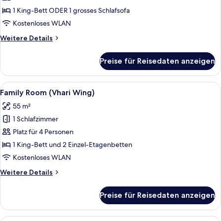
View
1 King-Bett ODER 1 grosses Schlafsofa
anzeigen
Kostenloses WLAN
Weitere
Weitere Details
Details
für
Preise für Reisedaten anzeigen
Junior
Suite
Sea
Alle
Ein Kinderzimmer mit Etagenbetten, e
7
View
Family Room (Vhari Wing)
Fotos
55 m²
für
1 Schlafzimmer
Family
Room
Platz für 4 Personen
(Vhari
1 King-Bett und 2 Einzel-Etagenbetten
Wing)
Kostenloses WLAN
anzeigen
Weitere
Weitere Details
Details
für
Preise für Reisedaten anzeigen
Family
Room
(Vhari
Pool Access Family (Vhari Wing)