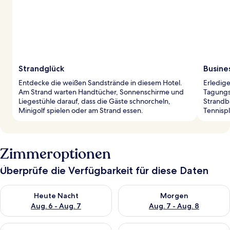
Strandglück
Busines
Entdecke die weißen Sandstrände in diesem Hotel.
Erledige
Am Strand warten Handtücher, Sonnenschirme und
Tagungs
Liegestühle darauf, dass die Gäste schnorcheln,
Strandb
Minigolf spielen oder am Strand essen.
Tennispl
Zimmeroptionen
Überprüfe die Verfügbarkeit für diese Daten
Überprüfe die Verfügbarkeit für heute Nacht, Aug. 6 - Aug. 7.
Überprüfe die Verfügbarkeit f
Heute Nacht
Morgen
Aug. 6 - Aug. 7
Aug. 7 - Aug. 8
Überprüfe die Verfügbarkeit für dieses Wochenende, Aug. 7 - 
Überprüfe die Verfügbarkeit f