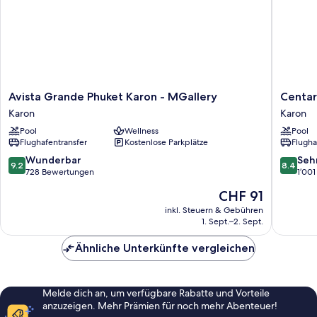
Avista
Centara
Avista Grande Phuket Karon - MGallery
Centar
Grande
Grand
Karon
Karon
Phuket
Beach
Pool
Wellness
Pool
Karon
Resort
Flughafentransfer
Kostenlose Parkplätze
Flugha
-
Phuket
MGallery
Karon
9.2
8.4
Wunderbar
Seh
9.2
8.4
Karon
von
von
728 Bewertungen
1’00
10,
10,
Der
CHF 91
Wunderbar,
Sehr
Preis
728
gut,
inkl. Steuern & Gebühren
beträgt
1. Sept.–2. Sept.
Bewertungen
1’001
CHF 91
Bewert
Ähnliche Unterkünfte vergleichen
Melde dich an, um verfügbare Rabatte und Vorteile
anzuzeigen. Mehr Prämien für noch mehr Abenteuer!