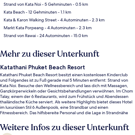
Strand von Kata Noi
- 5 Gehminuten
- 0.5 km
Kata Beach
- 12 Gehminuten
- 1.1 km
Kata & Karon Walking Street
- 4 Autominuten
- 2.3 km
Markt Kata Porpeang
- 4 Autominuten
- 2.3 km
Strand von Rawai
- 24 Autominuten
- 15.0 km
Mehr zu dieser Unterkunft
Katathani Phuket Beach Resort
Katathani Phuket Beach Resort besitzt einen kostenlosen Kinderclub
und Folgendes ist zu Fuß gerade mal 5 Minuten entfernt: Strand von
Kata Noi. Besuche den Wellnessbereich und lass dich mit Massagen,
Ganzkörperwickeln oder Gesichtsbehandlungen verwöhnen. Im Chom
Talay, einem der 6 Restaurants, wird zum Frühstück und Abendessen
thailändische Küche serviert. Als weitere Highlights bietet dieses Hotel
im luxuriösen Stil 6 Außenpools, eine Strandbar und einen
Fitnessbereich. Das hilfsbereite Personal und die Lage in Strandnähe
erhalten tolle Bewertungen von anderen Reisenden.
Weitere Infos zu dieser Unterkunft