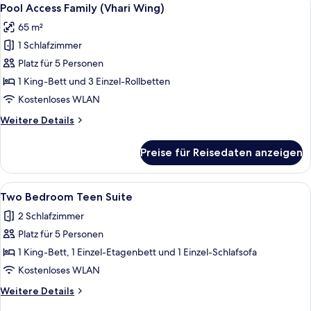
Alle
7
Wing)
Pool Access Family (Vhari Wing)
Fotos
65 m²
für
1 Schlafzimmer
Pool
Access
Platz für 5 Personen
Family
1 King-Bett und 3 Einzel-Rollbetten
(Vhari
Kostenloses WLAN
Wing)
Weitere
Weitere Details
anzeigen
Details
für
Preise für Reisedaten anzeigen
Pool
Access
Family
Alle
Ein modernes Hotelzimmer mit Bett, N
12
(Vhari
Two Bedroom Teen Suite
Fotos
Wing)
2 Schlafzimmer
für
Platz für 5 Personen
Two
Bedroom
1 King-Bett, 1 Einzel-Etagenbett und 1 Einzel-Schlafsofa
Teen
Kostenloses WLAN
Suite
Weitere
Weitere Details
anzeigen
Details