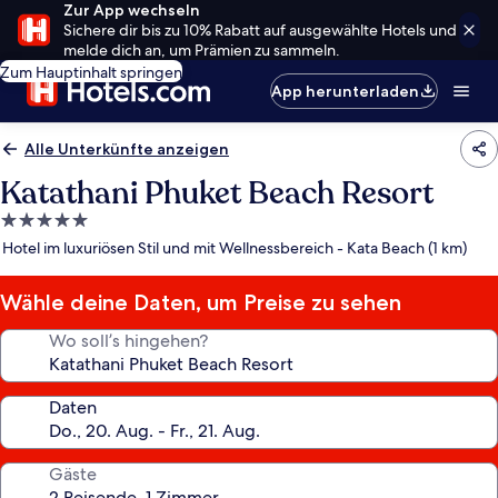
Zur App wechseln
Sichere dir bis zu 10% Rabatt auf ausgewählte Hotels und
melde dich an, um Prämien zu sammeln.
Zum Hauptinhalt springen
App herunterladen
Alle Unterkünfte anzeigen
Katathani Phuket Beach Resort
5.0-
Sterne-
Hotel im luxuriösen Stil und mit Wellnessbereich - Kata Beach (1 km)
Unterkunft
Wähle deine Daten, um Preise zu sehen
Wo soll’s hingehen?
Daten
Gäste