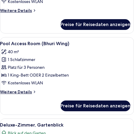
Kostenloses WLAN
Weitere
Weitere Details
Details
für
Preise für Reisedaten anzeigen
Grand
Deluxe
(Bhuri
Alle
Ein moderner Poolbereich mit Liegest
8
Wing)
Pool Access Room (Bhuri Wing)
Fotos
40 m²
für
1 Schlafzimmer
Pool
Access
Platz für 3 Personen
Room
1 King-Bett ODER 2 Einzelbetten
(Bhuri
Kostenloses WLAN
Wing)
Weitere
Weitere Details
anzeigen
Details
für
Preise für Reisedaten anzeigen
Pool
Access
Room
Alle
Ein modernes Hotelzimmer mit einem gr
6
(Bhuri
Deluxe-Zimmer, Gartenblick
Fotos
Wing)
Blick auf den Garten