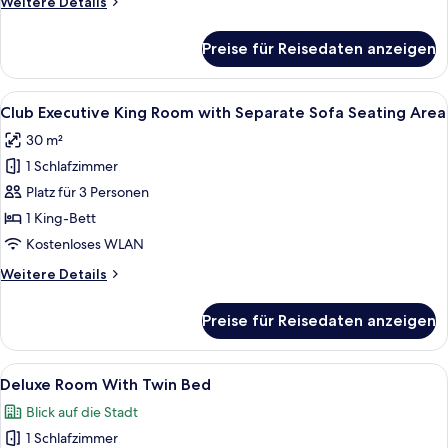
Weitere
Weitere Details
Bed
Details
with
für
Preise für Reisedaten anzeigen
Breakfast
Club
Deluxe
anzeigen
Room
Alle
Ein Hotelzimmer mit einem großen Bett
10
King
Club Executive King Room with Separate Sofa Seating Area
Fotos
and
30 m²
Twin
für
Bed
1 Schlafzimmer
Club
with
Executive
Platz für 3 Personen
Breakfast
King
1 King-Bett
Room
Kostenloses WLAN
with
Weitere
Weitere Details
Separate
Details
Sofa
für
Preise für Reisedaten anzeigen
Club
Seating
Executive
Area
King
Alle
Ein Hotelzimmer mit zwei Betten, ein
anzeigen
9
Room
Deluxe Room With Twin Bed
Fotos
with
Blick auf die Stadt
Separate
für
Sofa
1 Schlafzimmer
Deluxe