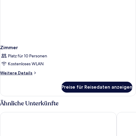
Zimmer
Platz für 10 Personen
Kostenloses WLAN
Weitere
Weitere Details
Details
für
Preise für Reisedaten anzeigen
Zimmer
Ähnliche Unterkünfte
The Orchid Hotel Mumbai Vile Parle
Hilton G