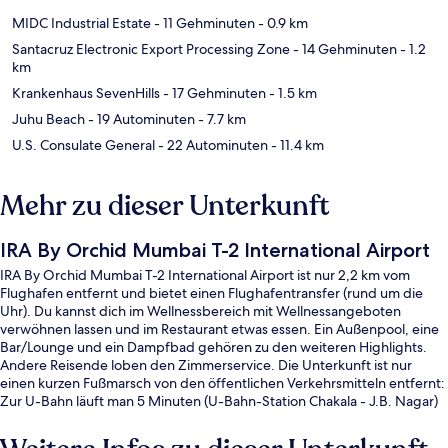
MIDC Industrial Estate
- 11 Gehminuten
- 0.9 km
Santacruz Electronic Export Processing Zone
- 14 Gehminuten
- 1.2
km
Krankenhaus SevenHills
- 17 Gehminuten
- 1.5 km
Juhu Beach
- 19 Autominuten
- 7.7 km
U.S. Consulate General
- 22 Autominuten
- 11.4 km
Mehr zu dieser Unterkunft
IRA By Orchid Mumbai T-2 International Airport
IRA By Orchid Mumbai T-2 International Airport ist nur 2,2 km vom
Flughafen entfernt und bietet einen Flughafentransfer (rund um die
Uhr). Du kannst dich im Wellnessbereich mit Wellnessangeboten
verwöhnen lassen und im Restaurant etwas essen. Ein Außenpool, eine
Bar/Lounge und ein Dampfbad gehören zu den weiteren Highlights.
Andere Reisende loben den Zimmerservice. Die Unterkunft ist nur
einen kurzen Fußmarsch von den öffentlichen Verkehrsmitteln entfernt:
Zur U-Bahn läuft man 5 Minuten (U-Bahn-Station Chakala - J.B. Nagar)
bzw. 6 Minuten (Bahnhof Airport Road).