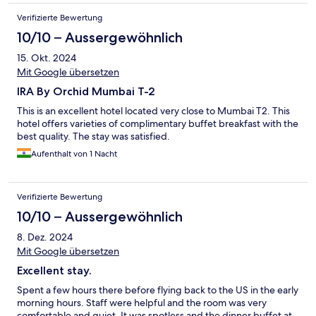
Verifizierte Bewertung
10/10 – Aussergewöhnlich
15. Okt. 2024
Mit Google übersetzen
IRA By Orchid Mumbai T-2
This is an excellent hotel located very close to Mumbai T2. This
hotel offers varieties of complimentary buffet breakfast with the
best quality. The stay was satisfied.
Aufenthalt von 1 Nacht
Verifizierte Bewertung
10/10 – Aussergewöhnlich
8. Dez. 2024
Mit Google übersetzen
Excellent stay.
Spent a few hours there before flying back to the US in the early
morning hours. Staff were helpful and the room was very
comfortable and quiet. It was spotless and the dinner buffet at