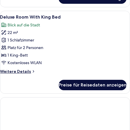
Check-
Day
Use
out
Room
Alle
Ein Hotelzimmer mit Bett, Schreibtisc
anzeigen
6
(10am
Deluxe Room With King Bed
Fotos
to
Blick auf die Stadt
5pm)
für
Same
22 m²
Deluxe
Day
Room
1 Schlafzimmer
Check-
With
out
Platz für 2 Personen
King
1 King-Bett
Bed
Kostenloses WLAN
anzeigen
Weitere
Weitere Details
Details
für
Preise für Reisedaten anzeigen
Deluxe
Room
With
King
Bed