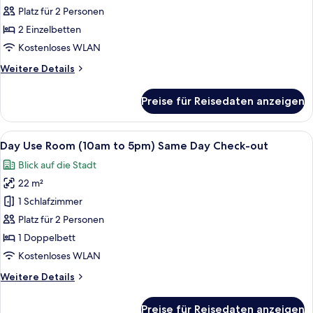
Seating
Room
Platz für 2 Personen
Area
With
2 Einzelbetten
Twin
Kostenloses WLAN
Bed
Weitere
Weitere Details
anzeigen
Details
für
Preise für Reisedaten anzeigen
Deluxe
Room
With
Alle
Ein Hotelzimmer mit einem großen Bet
4
Twin
Day Use Room (10am to 5pm) Same Day Check-out
Fotos
Bed
Blick auf die Stadt
für
22 m²
Day
Use
1 Schlafzimmer
Room
Platz für 2 Personen
(10am
1 Doppelbett
to
Kostenloses WLAN
5pm)
Weitere
Weitere Details
Same
Details
Day
für
Preise für Reisedaten anzeigen