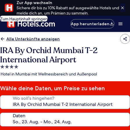
Zur App wechseln
Sichere dir bis zu 10% Rabatt auf ausgewählte Hotels und
melde dich an, um Prämien zu sammeln.
Zum Hauptinhalt springen
App herunterladen
Alle Unterkünfte anzeigen
IRA By Orchid Mumbai T-2
International Airport
4.0-
Sterne-
Hotel in Mumbai mit Wellnessbereich und Außenpool
Unterkunft
Wähle deine Daten, um Preise zu sehen
Wo soll’s hingehen?
Daten