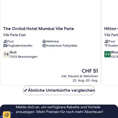
The
Hilton
The Orchid Hotel Mumbai Vile Parle
Hilton
Orchid
Garden
Vile Parle East
Vile Parl
Hotel
Inn
Pool
Wellness
Pool
Mumbai
Mumbai
Flughafentransfer
Kostenlose Parkplätze
Koste
Vile
Internat
Parle
Airport
7.8
9.0
Gut
Wun
7.8
9.0
Vile
Vile
von
von
1’003 Bewertungen
102 
Parle
Parle
10,
10,
East
Gut,
Wunder
Der
CHF 51
1’003
102
Preis
Bewertungen
Bewert
inkl. Steuern & Gebühren
beträgt
22. Aug.–23. Aug.
CHF 51
Ähnliche Unterkünfte vergleichen
Melde dich an, um verfügbare Rabatte und Vorteile
anzuzeigen. Mehr Prämien für noch mehr Abenteuer!