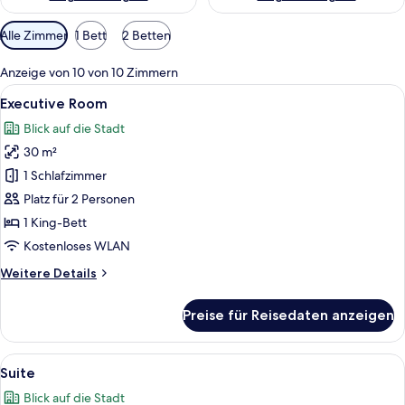
Verfügbare
Alle Zimmer
1 Bett
2 Betten
Filter
für
Anzeige von 10 von 10 Zimmern
Zimmer
Alle
Ein Hotelzimmer mit einem großen Bet
9
Executive Room
Fotos
Blick auf die Stadt
für
30 m²
Executive
Room
1 Schlafzimmer
anzeigen
Platz für 2 Personen
1 King-Bett
Kostenloses WLAN
Weitere
Weitere Details
Details
für
Preise für Reisedaten anzeigen
Executive
Room
Alle
Ein Hotelzimmer mit einem großen Bet
11
Suite
Fotos
Blick auf die Stadt
für