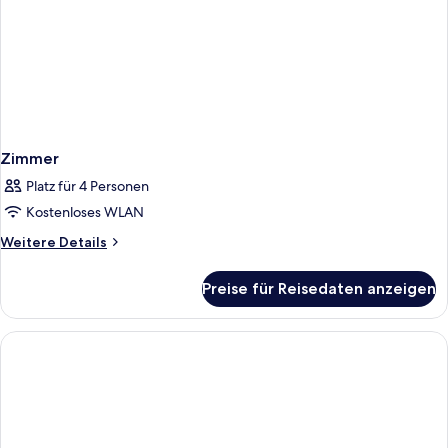
Zimmer
Platz für 4 Personen
Kostenloses WLAN
Weitere
Weitere Details
Details
für
Preise für Reisedaten anzeigen
Zimmer