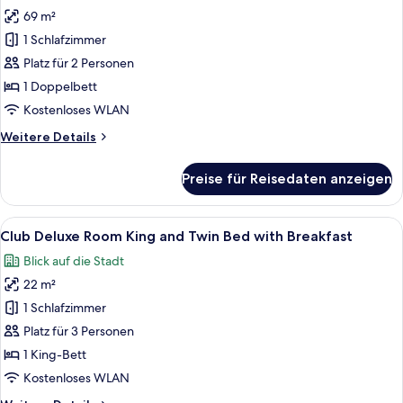
69 m²
Suite
anzeigen
1 Schlafzimmer
Platz für 2 Personen
1 Doppelbett
Kostenloses WLAN
Weitere
Weitere Details
Details
für
Preise für Reisedaten anzeigen
Suite
Alle
Ein Hotelzimmer mit einem großen Bet
20
Club Deluxe Room King and Twin Bed with Breakfast
Fotos
Blick auf die Stadt
für
22 m²
Club
Deluxe
1 Schlafzimmer
Room
Platz für 3 Personen
King
1 King-Bett
and
Kostenloses WLAN
Twin