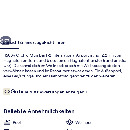
By
Orchid
Mumbai
T-
2
rück
Weiter
International
77+
Übersicht
Zimmer
Lage
Richtlinien
Airport
IRA By Orchid Mumbai T-2 International Airport ist nur 2,2 km vom
Flughafen entfernt und bietet einen Flughafentransfer (rund um die
Uhr). Du kannst dich im Wellnessbereich mit Wellnessangeboten
verwöhnen lassen und im Restaurant etwas essen. Ein Außenpool,
eine Bar/Lounge und ein Dampfbad gehören zu den weiteren
Highlights. Andere Reisende loben den Zimmerservice. Die
Unterkunft ist nur einen kurzen Fußmarsch von den öffentlichen
Bewertungen
Gut
Verkehrsmitteln entfernt: Zur U-Bahn läuft man 5 Minuten (U-Bahn-
6,6
Alle 418 Bewertungen anzeigen
6,6 von 10.
Station Chakala - J.B. Nagar) bzw. 6 Minuten (Bahnhof Airport
Road).
Außenpool
Beliebte Annehmlichkeiten
Pool
Wellness