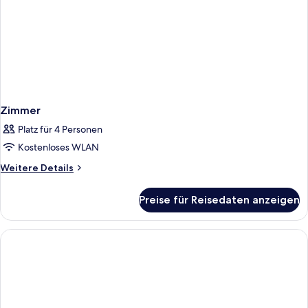
Zimmer
Platz für 4 Personen
Kostenloses WLAN
Weitere
Weitere Details
Details
für
Preise für Reisedaten anzeigen
Zimmer