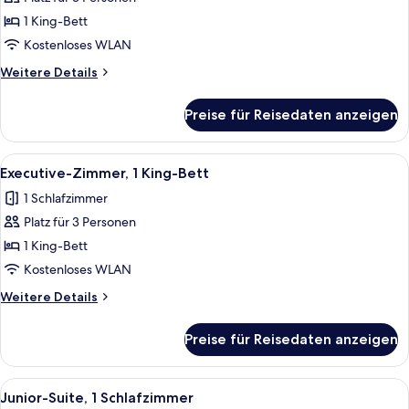
Deluxe-
Zimmer,
1 King-Bett
1 King-
Kostenloses WLAN
Bett
Weitere
Weitere Details
anzeigen
Details
für
Preise für Reisedaten anzeigen
Deluxe-
Zimmer,
1 King-
Alle
Ein Hotelzimmer mit einem großen Bet
6
Bett
Executive-Zimmer, 1 King-Bett
Fotos
1 Schlafzimmer
für
Platz für 3 Personen
Executive-
Zimmer,
1 King-Bett
1 King-
Kostenloses WLAN
Bett
Weitere
Weitere Details
anzeigen
Details
für
Preise für Reisedaten anzeigen
Executive-
Zimmer,
1 King-
Alle
Ein modernes Hotelzimmer mit einem gr
4
Bett
Junior-Suite, 1 Schlafzimmer
Fotos