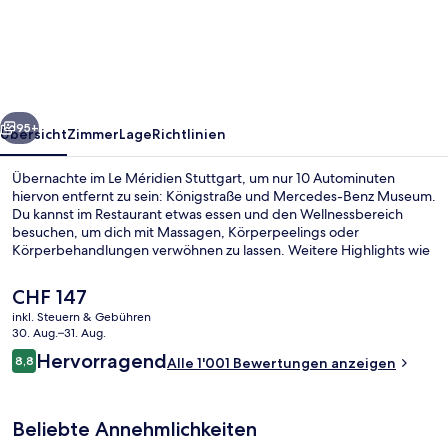
Stuttgart
rück
Weiter
95+
Übersicht
Zimmer
Lage
Richtlinien
Übernachte im Le Méridien Stuttgart, um nur 10 Autominuten
hiervon entfernt zu sein: Königstraße und Mercedes-Benz Museum.
Du kannst im Restaurant etwas essen und den Wellnessbereich
besuchen, um dich mit Massagen, Körperpeelings oder
Körperbehandlungen verwöhnen zu lassen. Weitere Highlights wie
ein Innenpool, eine Poolbar und ein Fitnessbereich (rund um die Uhr
geöffnet) sprechen für dieses Hotel im luxuriösen Stil. Andere
Der
CHF 147
Reisende lieben das hilfsbereite Personal. Die öffentlichen
aktuelle
inkl. Steuern & Gebühren
Verkehrsmittel sind nur einen kurzen Fußmarsch entfernt: Zur U-
Preis
30. Aug.–31. Aug.
Bahn-Station Staatsgalerie sind es 3 Minuten und zur U-Bahn-
Presidential-Suite, 1 Schlafzimmer, Ka
beträgt
Bewertungen
Station Neckartor 4 Minuten.
Hervorragend
8,8
Alle 1'001 Bewertungen anzeigen
CHF 147.
8,8 von 10.
Beliebte Annehmlichkeiten