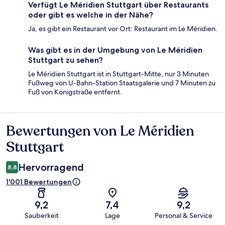
Verfügt Le Méridien Stuttgart über Restaurants
oder gibt es welche in der Nähe?
Ja, es gibt ein Restaurant vor Ort: Restaurant im Le Méridien.
Was gibt es in der Umgebung von Le Méridien
Stuttgart zu sehen?
Le Méridien Stuttgart ist in Stuttgart-Mitte, nur 3 Minuten
Fußweg von U-Bahn-Station Staatsgalerie und 7 Minuten zu
Fuß von Königstraße entfernt.
Bewertungen von Le Méridien
Bewertungen
Stuttgart
Hervorragend
8,8
1'001 Bewertungen
9,2
7,4
9,2
Sauberkeit
Lage
Personal & Service