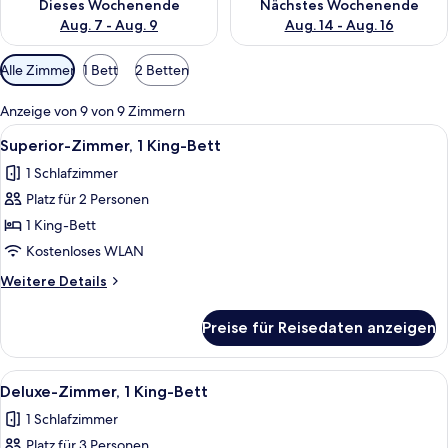
Dieses Wochenende
Nächstes Wochenende
Aug. 7 - Aug. 9
Aug. 14 - Aug. 16
Verfügbare
Alle Zimmer
1 Bett
2 Betten
Filter
für
Anzeige von 9 von 9 Zimmern
Zimmer
Alle
Ein Hotelzimmer mit einem großen Bett
11
Superior-Zimmer, 1 King-Bett
Fotos
1 Schlafzimmer
für
Platz für 2 Personen
Superior-
Zimmer,
1 King-Bett
1 King-
Kostenloses WLAN
Bett
Weitere
Weitere Details
anzeigen
Details
für
Preise für Reisedaten anzeigen
Superior-
Zimmer,
1 King-
Alle
Ein Hotelzimmer mit einem großen Bett
7
Bett
Deluxe-Zimmer, 1 King-Bett
Fotos
1 Schlafzimmer
für
Platz für 3 Personen