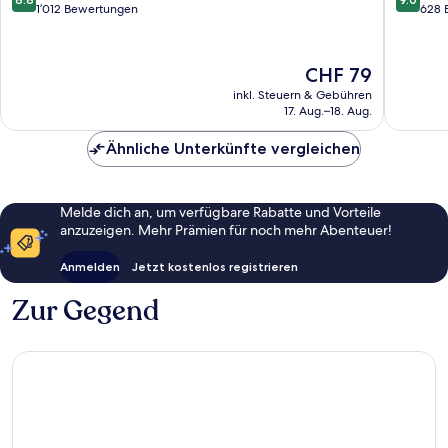
Stuttgar
von
von
1’012 Bewertungen
628 
Mitte
10,
10,
Hervorragend,
Wunder
1’012
628
Der
CHF 79
Bewertungen
Bewert
Preis
inkl. Steuern & Gebühren
beträgt
17. Aug.–18. Aug.
CHF 79
Ähnliche Unterkünfte vergleichen
Melde dich an, um verfügbare Rabatte und Vorteile
anzuzeigen. Mehr Prämien für noch mehr Abenteuer!
Anmelden
Jetzt kostenlos registrieren
Zur Gegend