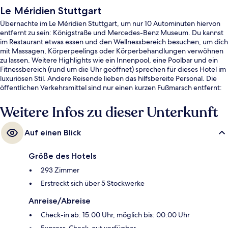
Le Méridien Stuttgart
Übernachte im Le Méridien Stuttgart, um nur 10 Autominuten hiervon
entfernt zu sein: Königstraße und Mercedes-Benz Museum. Du kannst
im Restaurant etwas essen und den Wellnessbereich besuchen, um dich
mit Massagen, Körperpeelings oder Körperbehandlungen verwöhnen
zu lassen. Weitere Highlights wie ein Innenpool, eine Poolbar und ein
Fitnessbereich (rund um die Uhr geöffnet) sprechen für dieses Hotel im
luxuriösen Stil. Andere Reisende lieben das hilfsbereite Personal. Die
öffentlichen Verkehrsmittel sind nur einen kurzen Fußmarsch entfernt:
Zur U-Bahn-Station Staatsgalerie sind es 3 Minuten und zur U-Bahn-
Station Neckartor 4 Minuten.
Weitere Infos zu dieser Unterkunft
Auf einen Blick
Größe des Hotels
293 Zimmer
Erstreckt sich über 5 Stockwerke
Anreise/Abreise
Check-in ab: 15:00 Uhr, möglich bis: 00:00 Uhr
Express-Check-out verfügbar