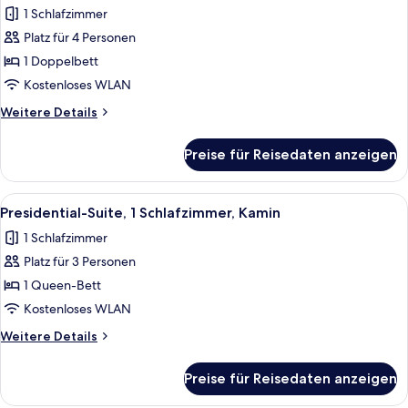
1 Schlafzimmer
für
Platz für 4 Personen
Junior-
Suite,
1 Doppelbett
1
Kostenloses WLAN
Schlafzimmer
Weitere
Weitere Details
anzeigen
Details
für
Preise für Reisedaten anzeigen
Junior-
Suite,
1
Alle
Ein modernes Wohnzimmer mit Kamin, 
7
Schlafzimmer
Presidential-Suite, 1 Schlafzimmer, Kamin
Fotos
1 Schlafzimmer
für
Platz für 3 Personen
Presidential-
Suite,
1 Queen-Bett
1
Kostenloses WLAN
Schlafzimmer,
Weitere
Weitere Details
Kamin
Details
anzeigen
für
Preise für Reisedaten anzeigen
Presidential-
Suite,