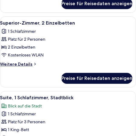
Preise für Reisedaten anzeigen
Executive-
Zimmer,
2 Einzelbetten
Alle
Ein Hotelzimmer mit zwei Betten, eine
9
Superior-Zimmer, 2 Einzelbetten
Fotos
1 Schlafzimmer
für
Platz für 2 Personen
Superior-
Zimmer,
2 Einzelbetten
2 Einzelbetten
Kostenloses WLAN
anzeigen
Weitere
Weitere Details
Details
für
Preise für Reisedaten anzeigen
Superior-
Zimmer,
2 Einzelbetten
Alle
Ein modernes Zimmer mit großem Fenst
8
Suite, 1 Schlafzimmer, Stadtblick
Fotos
Blick auf die Stadt
für
1 Schlafzimmer
Suite,
1
Platz für 3 Personen
Schlafzimmer,
1 King-Bett