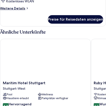
Stadtblick
Kostenloses WLAN
anzeigen
Weitere
Weitere Details
Details
für
Preise für Reisedaten anzeigen
Suite,
1
Schlafzimmer,
Ähnliche Unterkünfte
Stadtblick
Maritim Hotel Stuttgart
Ruby Han
Maritim
Ruby
Maritim Hotel Stuttgart
Ruby H
Hotel
Hanna
Stuttgart-West
Stuttgar
Stuttgart
Hotel
Pool
Wellness
Koste
Stuttgart-
Stuttgar
Haustiere erlaubt
Parkplätze verfügbar
Klimaa
West
by
IHG
8.8
9.0
Hervorragend
Wun
8.8
9.0