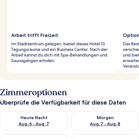
Arbeit trifft Freizeit
Option
Im Stadtzentrum gelegen, bietet dieses Hotel 13
Das Rest
Tagungsräume und ein Business Center. Nach der
verschi
Arbeit kannst du dich mit Spa-Behandlungen und
und bie
Saunagängen erholen.
erwarten
Veranst
Zimmeroptionen
Überprüfe die Verfügbarkeit für diese Daten
Überprüfe die Verfügbarkeit für heute Nacht, Aug. 6 - Aug. 7.
Überprüfe die Verfügbarkeit f
Heute Nacht
Morgen
Aug. 6 - Aug. 7
Aug. 7 - Aug. 8
Überprüfe die Verfügbarkeit für dieses Wochenende, Aug. 7 - 
Überprüfe die Verfügbarkeit f