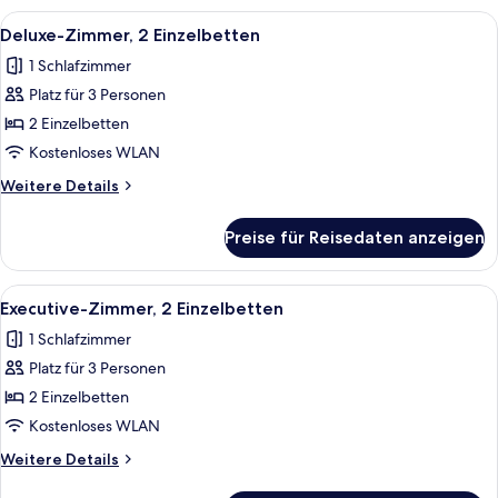
1
Alle
Ein Hotelzimmer mit einem großen Bet
6
Schlafzimmer,
Deluxe-Zimmer, 2 Einzelbetten
Fotos
Kamin
1 Schlafzimmer
für
Platz für 3 Personen
Deluxe-
Zimmer,
2 Einzelbetten
2 Einzelbetten
Kostenloses WLAN
anzeigen
Weitere
Weitere Details
Details
für
Preise für Reisedaten anzeigen
Deluxe-
Zimmer,
2 Einzelbetten
Alle
Ein Hotelzimmer mit einem großen Bett,
6
Executive-Zimmer, 2 Einzelbetten
Fotos
1 Schlafzimmer
für
Platz für 3 Personen
Executive-
Zimmer,
2 Einzelbetten
2 Einzelbetten
Kostenloses WLAN
anzeigen
Weitere
Weitere Details
Details
für