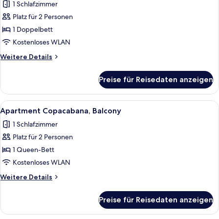
1 Schlafzimmer
Apartment
Copacabana,
Platz für 2 Personen
Kitchenette
1 Doppelbett
anzeigen
Kostenloses WLAN
Weitere
Weitere Details
Details
für
Preise für Reisedaten anzeigen
Apartment
Copacabana,
Kitchenette
Alle
Ein Hotelzimmer mit einem Bett, eine
16
Apartment Copacabana, Balcony
Fotos
1 Schlafzimmer
für
Platz für 2 Personen
Apartment
Copacabana,
1 Queen-Bett
Balcony
Kostenloses WLAN
anzeigen
Weitere
Weitere Details
Details
für
Preise für Reisedaten anzeigen
Apartment
Copacabana,