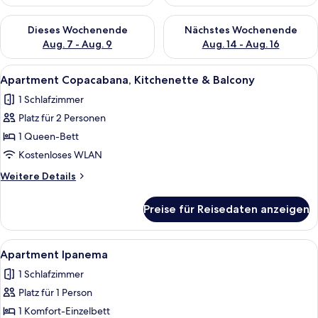
Überprüfe die Verfügbarkeit für dieses Wochenende, Aug. 7 - 
Überprüfe die Verfügbarkeit f
Dieses Wochenende
Nächstes Wochenende
Aug. 7 - Aug. 9
Aug. 14 - Aug. 16
Alle
Ein Hotelzimmer mit einem großen Bet
16
Apartment Copacabana, Kitchenette & Balcony
Fotos
1 Schlafzimmer
für
Platz für 2 Personen
Apartment
Copacabana,
1 Queen-Bett
Kitchenette
Kostenloses WLAN
&
Weitere
Weitere Details
Balcony
Details
anzeigen
für
Preise für Reisedaten anzeigen
Apartment
Copacabana,
Kitchenette
Alle
Ein Hotelzimmer mit einem Bett, eine
17
&
Apartment Ipanema
Fotos
Balcony
1 Schlafzimmer
für
Platz für 1 Person
Apartment
Ipanema
1 Komfort-Einzelbett