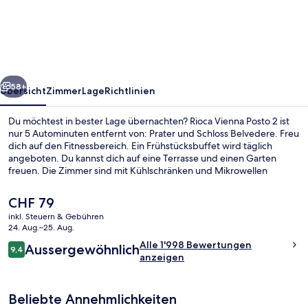
Posto
2
rück
Weiter
58+
Übersicht
Zimmer
Lage
Richtlinien
Du möchtest in bester Lage übernachten? Rioca Vienna Posto 2 ist
nur 5 Autominuten entfernt von: Prater und Schloss Belvedere. Freu
dich auf den Fitnessbereich. Ein Frühstücksbuffet wird täglich
angeboten. Du kannst dich auf eine Terrasse und einen Garten
freuen. Die Zimmer sind mit Kühlschränken und Mikrowellen
versehen. Andere Reisende schätzen die fußläufige Entfernung zu
den öffentlichen Verkehrsmitteln: Zur Straßenbahnhaltestelle
Der
CHF 79
Viehmarktgasse sind es 3 und zur Straßenbahnhaltestelle St. Marx
aktuelle
inkl. Steuern & Gebühren
sind es 5 Gehminuten.
Preis
24. Aug.–25. Aug.
Lounge
beträgt
Bewertungen
Alle 1'998 Bewertungen
Aussergewöhnlich
CHF 79.
9,4
9,4 von 10.
anzeigen
Beliebte Annehmlichkeiten