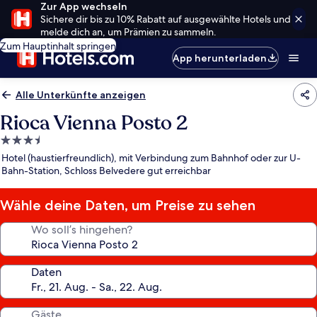
Zur App wechseln
Sichere dir bis zu 10% Rabatt auf ausgewählte Hotels und
melde dich an, um Prämien zu sammeln.
Zum Hauptinhalt springen
App herunterladen
Alle Unterkünfte anzeigen
Rioca Vienna Posto 2
3.5-
Sterne-
Hotel (haustierfreundlich), mit Verbindung zum Bahnhof oder zur U-
Unterkunft
Bahn-Station, Schloss Belvedere gut erreichbar
Wähle deine Daten, um Preise zu sehen
Wo soll’s hingehen?
Daten
Gäste