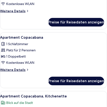
anzeigen
Kostenloses WLAN
Weitere
Weitere Details
Details
für
Preise für Reisedaten anzeigen
Apartment
Ipanema
Alle
Ein Hotelzimmer mit einem Bett, eine
16
Apartment Copacabana
Fotos
1 Schlafzimmer
für
Platz für 2 Personen
Apartment
Copacabana
1 Doppelbett
anzeigen
Kostenloses WLAN
Weitere
Weitere Details
Details
für
Preise für Reisedaten anzeigen
Apartment
Copacabana
Alle
Ein Hotelzimmer mit einem Bett, eine
18
Apartment Copacabana, Kitchenette
Fotos
Blick auf die Stadt
für