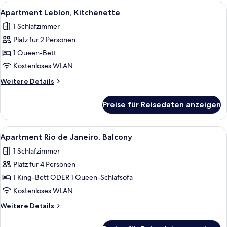
Balcony
Alle
Ein modernes Hotelzimmer mit einem g
13
Apartment Leblon, Kitchenette
Fotos
1 Schlafzimmer
für
Platz für 2 Personen
Apartment
Leblon,
1 Queen-Bett
Kitchenette
Kostenloses WLAN
anzeigen
Weitere
Weitere Details
Details
für
Preise für Reisedaten anzeigen
Apartment
Leblon,
Kitchenette
Alle
Ein modernes Hotelzimmer mit zwei Be
20
Apartment Rio de Janeiro, Balcony
Fotos
1 Schlafzimmer
für
Platz für 4 Personen
Apartment
Rio
1 King-Bett ODER 1 Queen-Schlafsofa
de
Kostenloses WLAN
Janeiro,
Weitere
Weitere Details
Balcony
Details
anzeigen
für