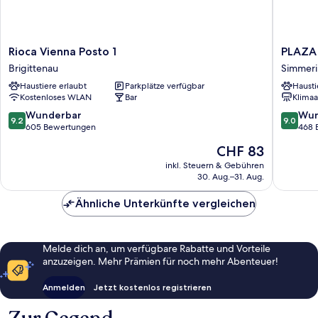
Rioca
PLAZA
Rioca Vienna Posto 1
PLAZA
Vienna
INN
Brigittenau
Simmer
Posto
Wien
Haustiere erlaubt
Parkplätze verfügbar
Hausti
1
Gasome
Kostenloses WLAN
Bar
Klimaa
Brigittenau
Simmeri
9.2
9.0
Wunderbar
Wun
9.2
9.0
von
von
605 Bewertungen
468 
10,
10,
Der
CHF 83
Wunderbar,
Wunder
Preis
605
468
inkl. Steuern & Gebühren
beträgt
30. Aug.–31. Aug.
Bewertungen
Bewert
CHF 83
Ähnliche Unterkünfte vergleichen
Melde dich an, um verfügbare Rabatte und Vorteile
anzuzeigen. Mehr Prämien für noch mehr Abenteuer!
Anmelden
Jetzt kostenlos registrieren