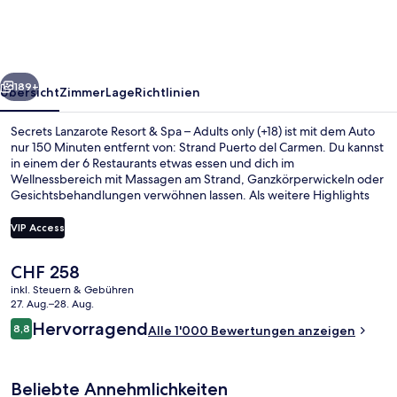
&
Spa
–
rück
Weiter
Adults
189+
Übersicht
Zimmer
Lage
Richtlinien
only
Secrets Lanzarote Resort & Spa – Adults only (+18) ist mit dem Auto
(+18)
nur 150 Minuten entfernt von: Strand Puerto del Carmen. Du kannst
in einem der 6 Restaurants etwas essen und dich im
Wellnessbereich mit Massagen am Strand, Ganzkörperwickeln oder
Gesichtsbehandlungen verwöhnen lassen. Als weitere Highlights
bietet dieses Hotel im luxuriösen Stil 4 Außenpools, eine Poolbar
und einen Fitnessbereich. Andere Reisende lieben das hilfsbereite
VIP Access
Personal.
Der
CHF 258
4 Außenpools, geöffnet von 09:00 Uh
aktuelle
inkl. Steuern & Gebühren
Preis
27. Aug.–28. Aug.
beträgt
Bewertungen
Hervorragend
8,8
Alle 1'000 Bewertungen anzeigen
CHF 258.
8,8 von 10.
Beliebte Annehmlichkeiten