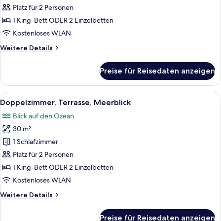
Terrasse
Platz für 2 Personen
anzeigen
1 King-Bett ODER 2 Einzelbetten
Kostenloses WLAN
Weitere
Weitere Details
Details
für
Preise für Reisedaten anzeigen
Doppelzimmer,
Terrasse
Alle
Ein Hotelzimmer mit Balkon, einem Bet
5
Doppelzimmer, Terrasse, Meerblick
Fotos
Blick auf den Ozean
für
30 m²
Doppelzimmer,
Terrasse,
1 Schlafzimmer
Meerblick
Platz für 2 Personen
anzeigen
1 King-Bett ODER 2 Einzelbetten
Kostenloses WLAN
Weitere
Weitere Details
Details
für
Preise für Reisedaten anzeigen
Doppelzimmer,