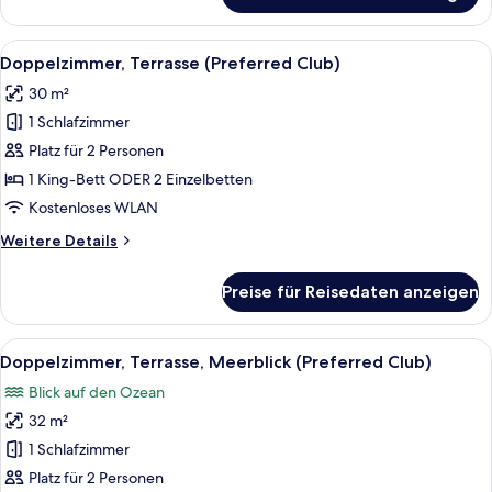
Terrasse,
Meerblick
Alle
Ein Hotelzimmer mit einem Bett, einem
5
Doppelzimmer, Terrasse (Preferred Club)
Fotos
30 m²
für
1 Schlafzimmer
Doppelzimmer,
Terrasse
Platz für 2 Personen
(Preferred
1 King-Bett ODER 2 Einzelbetten
Club)
Kostenloses WLAN
anzeigen
Weitere
Weitere Details
Details
für
Preise für Reisedaten anzeigen
Doppelzimmer,
Terrasse
(Preferred
Alle
Ein Balkon mit Tisch für zwei Persone
3
Club)
Doppelzimmer, Terrasse, Meerblick (Preferred Club)
Fotos
Blick auf den Ozean
für
32 m²
Doppelzimmer,
Terrasse,
1 Schlafzimmer
Meerblick
Platz für 2 Personen