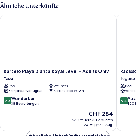
Meerblick
Ähnliche Unterkünfte
(Preferred
Club)
Barceló Playa Blanca Royal Level - Adults Only
Radisson
Barceló
Radisso
Barceló Playa Blanca Royal Level - Adults Only
Radiss
Playa
Blu
Yaiza
Teguise
Blanca
Resort
Pool
Wellness
Pool
Royal
Lanzaro
Parkplätze verfügbar
Kostenloses WLAN
Wellne
Level
-
-
Adults
9.0
9.4
Wunderbar
Aus
9.0
9.4
Adults
Only
von
von
38 Bewertungen
320 
Only
+16
10,
10,
Der
CHF 284
Yaiza
Teguise
Wunderbar,
Ausserg
Preis
38
320
inkl. Steuern & Gebühren
beträgt
23. Aug.–24. Aug.
Bewertungen
Bewert
CHF 284