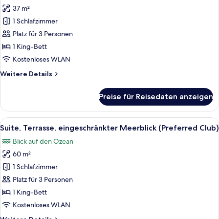
37 m²
Junior-
Suite,
1 Schlafzimmer
Terrasse,
Platz für 3 Personen
Meerblick
1 King-Bett
(Preferred
Kostenloses WLAN
Club)
Weitere
Weitere Details
anzeigen
Details
für
Preise für Reisedaten anzeigen
Junior-
Suite,
Terrasse,
Alle
Ein Hotelzimmer mit einem großen Bett
8
Meerblick
Suite, Terrasse, eingeschränkter Meerblick (Preferred Club)
Fotos
(Preferred
Blick auf den Ozean
Club)
für
60 m²
Suite,
Terrasse,
1 Schlafzimmer
eingeschränkter
Platz für 3 Personen
Meerblick
1 King-Bett
(Preferred
Kostenloses WLAN
Club)
Weitere