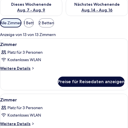
Überprüfe die Verfügbarkeit für dieses Wochenende, Aug. 7 - 
Überprüfe die Verfügbarkeit f
Dieses Wochenende
Nächstes Wochenende
Aug. 7 - Aug. 9
Aug. 14 - Aug. 16
Verfügbare
Alle Zimmer
1 Bett
2 Betten
Filter
für
Anzeige von 13 von 13 Zimmern
Zimmer
Alle
Ein Hotelzimmer mit einem großen Bett,
7
Zimmer
Fotos
Platz für 3 Personen
für
Kostenloses WLAN
Zimmer
anzeigen
Weitere
Weitere Details
Details
für
Preise für Reisedaten anzeigen
Zimmer
Alle
Ein Hotelzimmer mit Sofa, kleinem Tisc
3
Zimmer
Fotos
Platz für 3 Personen
für
Kostenloses WLAN
Zimmer
anzeigen
Weitere
Weitere Details