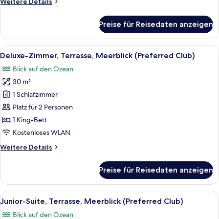
Weitere
Weitere Details
Details
für
Preise für Reisedaten anzeigen
Doppelzimmer,
Terrasse,
Poolblick
Alle
Ein Hotelzimmer mit einem Bett, einem
5
Deluxe-Zimmer, Terrasse, Meerblick (Preferred Club)
Fotos
Blick auf den Ozean
für
30 m²
Deluxe-
Zimmer,
1 Schlafzimmer
Terrasse,
Platz für 2 Personen
Meerblick
1 King-Bett
(Preferred
Kostenloses WLAN
Club)
Weitere
Weitere Details
anzeigen
Details
für
Preise für Reisedaten anzeigen
Deluxe-
Zimmer,
Terrasse,
Alle
Ein Hotelzimmer mit einem großen Bett,
6
Meerblick
Junior-Suite, Terrasse, Meerblick (Preferred Club)
Fotos
(Preferred
Blick auf den Ozean
Club)
für