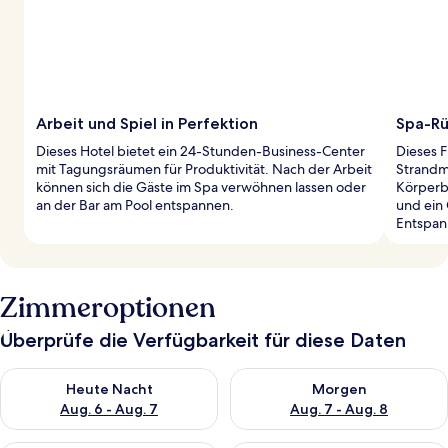
Arbeit und Spiel in Perfektion
Spa-Rü
Dieses Hotel bietet ein 24-Stunden-Business-Center
Dieses F
mit Tagungsräumen für Produktivität. Nach der Arbeit
Strandm
können sich die Gäste im Spa verwöhnen lassen oder
Körperb
an der Bar am Pool entspannen.
und ein 
Entspan
Zimmeroptionen
Überprüfe die Verfügbarkeit für diese Daten
Überprüfe die Verfügbarkeit für heute Nacht, Aug. 6 - Aug. 7.
Überprüfe die Verfügbarkeit f
Heute Nacht
Morgen
Aug. 6 - Aug. 7
Aug. 7 - Aug. 8