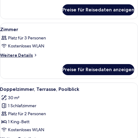
Details
für
Preise für Reisedaten anzeigen
Zimmer
Alle
Ein Hotelzimmer mit einem großen Bett
3
Zimmer
Fotos
Platz für 3 Personen
für
Kostenloses WLAN
Zimmer
anzeigen
Weitere
Weitere Details
Details
für
Preise für Reisedaten anzeigen
Zimmer
Alle
Ein Hotelzimmer mit einem großen Bett
4
Doppelzimmer, Terrasse, Poolblick
Fotos
30 m²
für
1 Schlafzimmer
Doppelzimmer,
Terrasse,
Platz für 2 Personen
Poolblick
1 King-Bett
anzeigen
Kostenloses WLAN