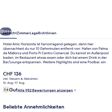
Horizonte
rück
Weiter
359+
Übersicht
Zimmer
Lage
Richtlinien
Hotel Amic Horizonte ist hervorragend gelegen, denn hier
übernachtest du nur 10 Gehminuten entfernt von: Hafen von Palma
de Mallorca und Porto Pi Centro Comercial. Du kannst im Außenpool
baden, im Restaurant etwas essen oder dich bei einem Drink in der
Bar/Lounge entspannen. Weitere Highlights sind eine Poolbar, ein
Kinderbecken und eine Snackbar. Andere Reisende haben viel
Gutes über das hilfsbereite Personal zu berichten.
Der
CHF 136
aktuelle
inkl. Steuern & Gebühren
Preis
16. Aug.–17. Aug.
Schreibtisch, Verdunkelungsvorhänge
beträgt
Bewertungen
Gut
7,4
Alle 952 Bewertungen anzeigen
CHF 136.
7,4 von 10.
Beliebte Annehmlichkeiten