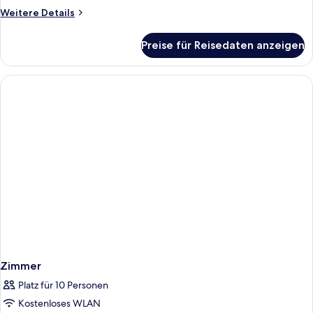
Weitere
Weitere Details
Details
für
Preise für Reisedaten anzeigen
Premium-
Doppelzimmer
Zimmer
Platz für 10 Personen
Kostenloses WLAN