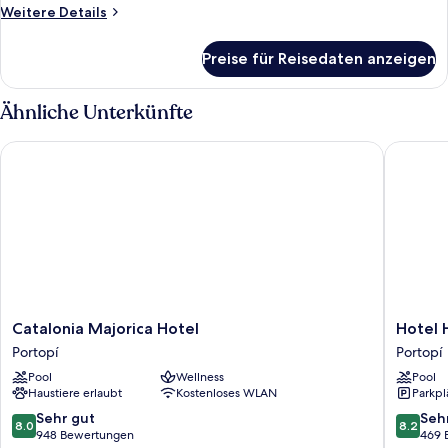
Weitere
Weitere Details
Details
für
Preise für Reisedaten anzeigen
Zimmer
Ähnliche Unterkünfte
Catalonia Majorica Hotel
Hotel He
Catalonia
Hotel
Catalonia Majorica Hotel
Hotel 
Majorica
Hesperi
Portopí
Portopí
Hotel
Mallorca
Pool
Wellness
Pool
Portopí
Portopí
Haustiere erlaubt
Kostenloses WLAN
Parkpl
8.0
8.2
Sehr gut
Seh
8.0
8.2
von
von
948 Bewertungen
469 