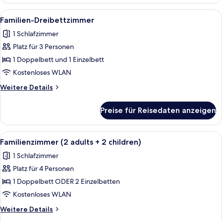
Doppelzimmer
zur
Alle
Ein Hotelzimmer mit Bett, Nachttisch,
1
Einzelnutzung,
Familien-Dreibettzimmer
Fotos
Meerblick
1 Schlafzimmer
für
Platz für 3 Personen
Familien-
Dreibettzimmer
1 Doppelbett und 1 Einzelbett
anzeigen
Kostenloses WLAN
Weitere
Weitere Details
Details
für
Preise für Reisedaten anzeigen
Familien-
Dreibettzimmer
Alle
Ein Hotelzimmer mit Bett, Nachttisch,
1
Familienzimmer (2 adults + 2 children)
Fotos
1 Schlafzimmer
für
Platz für 4 Personen
Familienzimmer
(2
1 Doppelbett ODER 2 Einzelbetten
adults
Kostenloses WLAN
+
Weitere
Weitere Details
2
Details