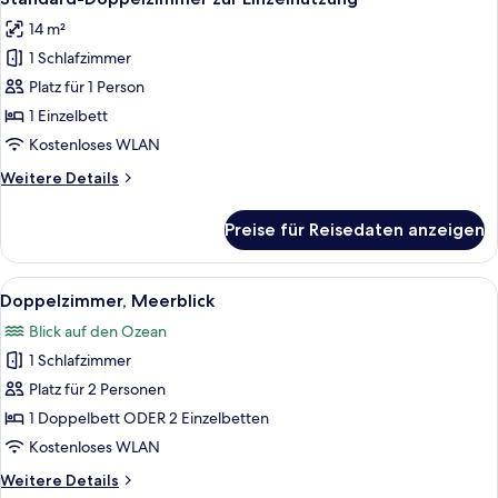
Fotos
14 m²
für
1 Schlafzimmer
Standard-
Doppelzimmer
Platz für 1 Person
zur
1 Einzelbett
Einzelnutzung
Kostenloses WLAN
anzeigen
Weitere
Weitere Details
Details
für
Preise für Reisedaten anzeigen
Standard-
Doppelzimmer
zur
Alle
Ein modernes Hotelzimmer mit einem g
1
Einzelnutzung
Doppelzimmer, Meerblick
Fotos
Blick auf den Ozean
für
1 Schlafzimmer
Doppelzimmer,
Meerblick
Platz für 2 Personen
anzeigen
1 Doppelbett ODER 2 Einzelbetten
Kostenloses WLAN
Weitere
Weitere Details