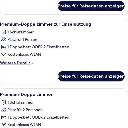
children)
für
Preise für Reisedaten anzeigen
Familienzimmer
anzeigen
(2
adults
Alle
Ein modernes Hotelzimmer mit Glasdus
1
+
Premium-Doppelzimmer zur Einzelnutzung
Fotos
2
1 Schlafzimmer
children)
für
Platz für 1 Person
Premium-
Doppelzimmer
1 Doppelbett ODER 2 Einzelbetten
zur
Kostenloses WLAN
Einzelnutzung
Weitere
Weitere Details
anzeigen
Details
für
Preise für Reisedaten anzeigen
Premium-
Doppelzimmer
zur
Alle
Ein modernes Hotelzimmer mit Glasdus
1
Einzelnutzung
Premium-Doppelzimmer
Fotos
1 Schlafzimmer
für
Platz für 2 Personen
Premium-
Doppelzimmer
1 Doppelbett ODER 2 Einzelbetten
anzeigen
Kostenloses WLAN