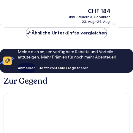
10,
10,
Sehr
Sehr
Der
CHF 184
gut,
gut,
Preis
inkl. Steuern & Gebühren
948
469
beträgt
23. Aug.–24. Aug.
Bewertungen
Bewert
CHF 184
Ähnliche Unterkünfte vergleichen
Melde dich an, um verfügbare Rabatte und Vorteile
anzuzeigen. Mehr Prämien für noch mehr Abenteuer!
Anmelden
Jetzt kostenlos registrieren
Zur Gegend