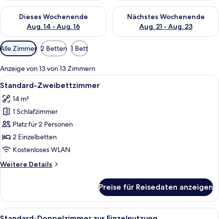
Überprüfe die Verfügbarkeit für dieses Wochenende, Aug. 14 -
Überprüfe die Verfügbarkeit f
Dieses Wochenende
Nächstes Wochenende
Aug. 14 - Aug. 16
Aug. 21 - Aug. 23
Verfügbare
Alle Zimmer
2 Betten
1 Bett
Filter
für
Anzeige von 13 von 13 Zimmern
Zimmer
Alle
Ein Hotelzimmer mit einem großen Bett
1
Standard-Zweibettzimmer
Fotos
14 m²
für
1 Schlafzimmer
Standard-
Zweibettzimmer
Platz für 2 Personen
anzeigen
2 Einzelbetten
Kostenloses WLAN
Weitere
Weitere Details
Details
für
Preise für Reisedaten anzeigen
Standard-
Zweibettzimmer
Alle
Ein Hotelzimmer mit einem großen Bett
1
Standard-Doppelzimmer zur Einzelnutzung