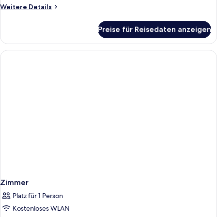
Weitere
Weitere Details
Details
für
Preise für Reisedaten anzeigen
Zimmer
Zimmer
Platz für 1 Person
Kostenloses WLAN