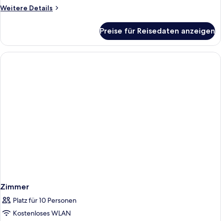
Weitere
Weitere Details
Details
für
Preise für Reisedaten anzeigen
Zimmer
Zimmer
Platz für 10 Personen
Kostenloses WLAN