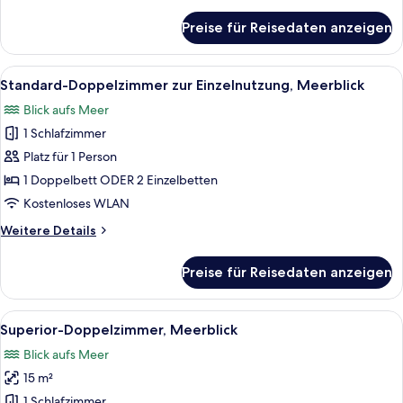
Details
für
Preise für Reisedaten anzeigen
Doppelzimmer,
Meerblick
Alle
Ein modernes Hotelzimmer mit einem g
1
Standard-Doppelzimmer zur Einzelnutzung, Meerblick
Fotos
Blick aufs Meer
für
1 Schlafzimmer
Standard-
Doppelzimmer
Platz für 1 Person
zur
1 Doppelbett ODER 2 Einzelbetten
Einzelnutzung,
Kostenloses WLAN
Meerblick
Weitere
Weitere Details
anzeigen
Details
für
Preise für Reisedaten anzeigen
Standard-
Doppelzimmer
zur
Alle
Ein modernes Hotelzimmer mit einem g
1
Einzelnutzung,
Superior-Doppelzimmer, Meerblick
Fotos
Meerblick
Blick aufs Meer
für
15 m²
Superior-
Doppelzimmer,
1 Schlafzimmer