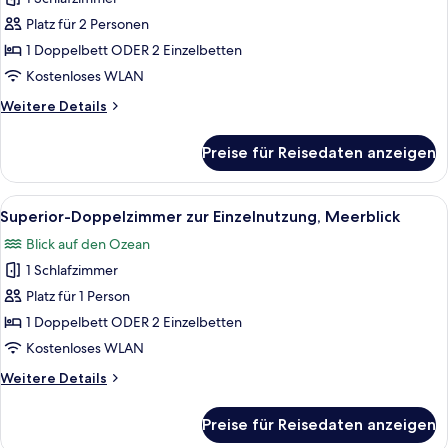
Meerblick
Platz für 2 Personen
anzeigen
1 Doppelbett ODER 2 Einzelbetten
Kostenloses WLAN
Weitere
Weitere Details
Details
für
Preise für Reisedaten anzeigen
Superior-
Doppelzimmer,
Meerblick
Alle
Ein modernes Hotelzimmer mit einem g
1
Superior-Doppelzimmer zur Einzelnutzung, Meerblick
Fotos
Blick auf den Ozean
für
1 Schlafzimmer
Superior-
Doppelzimmer
Platz für 1 Person
zur
1 Doppelbett ODER 2 Einzelbetten
Einzelnutzung,
Kostenloses WLAN
Meerblick
Weitere
Weitere Details
anzeigen
Details
für
Preise für Reisedaten anzeigen
Superior-