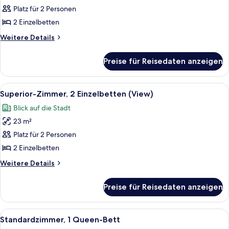
Platz für 2 Personen
Standardzimmer,
2 Einzelbetten
2 Einzelbetten
anzeigen
Weitere
Weitere Details
Details
für
Preise für Reisedaten anzeigen
Standardzimmer,
2 Einzelbetten
Alle
Ein Hotelzimmer mit zwei Betten, ein
5
Superior-Zimmer, 2 Einzelbetten (View)
Fotos
Blick auf die Stadt
für
23 m²
Superior-
Zimmer,
Platz für 2 Personen
2 Einzelbetten
2 Einzelbetten
(View)
Weitere
Weitere Details
anzeigen
Details
für
Preise für Reisedaten anzeigen
Superior-
Zimmer,
2 Einzelbetten
Alle
Standardzimmer, 1 Queen-Bett
7
(View)
Standardzimmer, 1 Queen-Bett
Fotos