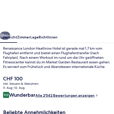
London
Heathrow
Hotel
rück
Weiter
96+
Übersicht
Zimmer
Lage
Richtlinien
Renaissance London Heathrow Hotel ist gerade mal 1,7 km vom
Flughafen entfernt und bietet einen Flughafentransfer (nach
Fahrplan). Nach einem Workout im rund um die Uhr geöffneten
Fitnesscenter kannst du im Market Garden Restaurant essen gehen.
Es serviert zum Frühstück und Abendessen internationale Küche.
Eine Bar/Lounge, eine Snackbar und ein Garten sind weitere
Highlights. Anderen Reisenden gefallen die bequemen Betten und
Der
CHF 100
das hilfsbereite Personal sehr gut.
aktuelle
inkl. Steuern & Gebühren
Preis
11. Aug.–12. Aug.
Serviert Frühstück, Mittagessen und
beträgt
Bewertungen
Wunderbar
9,0
Alle 2'542 Bewertungen anzeigen
CHF 100.
9,0 von 10.
Beliebte Annehmlichkeiten