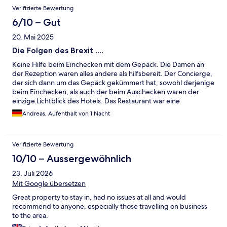
Verifizierte Bewertung
6/10 – Gut
20. Mai 2025
Die Folgen des Brexit ....
Keine Hilfe beim Einchecken mit dem Gepäck. Die Damen an
der Rezeption waren alles andere als hilfsbereit. Der Concierge,
der sich dann um das Gepäck gekümmert hat, sowohl derjenige
beim Einchecken, als auch der beim Auschecken waren der
einzige Lichtblick des Hotels. Das Restaurant war eine
Katastrophe und brachte alles falsch, was man nur falsch
Andreas, Aufenthalt von 1 Nacht
bringen kann. Schade, dass UK so viele gute Servicemitarbeiter
in der Gastronomie durch den BREXIT verloren hat.
Verifizierte Bewertung
10/10 – Aussergewöhnlich
23. Juli 2026
Mit Google übersetzen
Great property to stay in, had no issues at all and would
recommend to anyone, especially those travelling on business
to the area.