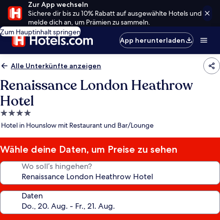
Zur App wechseln
Sichere dir bis zu 10% Rabatt auf ausgewählte Hotels und
melde dich an, um Prämien zu sammeln.
Zum Hauptinhalt springen
App herunterladen
Alle Unterkünfte anzeigen
Renaissance London Heathrow
Hotel
4.0-
Sterne-
Hotel in Hounslow mit Restaurant und Bar/Lounge
Unterkunft
Wähle deine Daten, um Preise zu sehen
Wo soll’s hingehen?
Daten