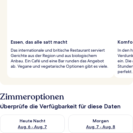
Essen, das alle satt macht
Komfor
Das internationale und britische Restaurant serviert
In den 
Gerichte aus der Region und aus biologischem
Verdunk
Anbau. Ein Café und eine Bar runden das Angebot
ein. Die
ab. Vegane und vegetarische Optionen gibt es viele.
Stunden
perfekt.
Zimmeroptionen
Überprüfe die Verfügbarkeit für diese Daten
Überprüfe die Verfügbarkeit für heute Nacht, Aug. 6 - Aug. 7.
Überprüfe die Verfügbarkeit f
Heute Nacht
Morgen
Aug. 6 - Aug. 7
Aug. 7 - Aug. 8