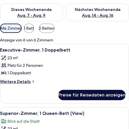
Überprüfe die Verfügbarkeit für dieses Wochenende, Aug. 7 - 
Überprüfe die Verfügbarkeit f
Dieses Wochenende
Nächstes Wochenende
Aug. 7 - Aug. 9
Aug. 14 - Aug. 16
Verfügbare
Alle Zimmer
1 Bett
2 Betten
Filter
für
Anzeige von 6 von 6 Zimmern
Zimmer
Alle
Eine moderne Küche mit Marmorarbeit
13
Executive-Zimmer, 1 Doppelbett
Fotos
23 m²
für
Platz für 2 Personen
Executive-
Zimmer,
1 Doppelbett
1
Weitere
Weitere Details
Doppelbett
Details
für
anzeigen
Preise für Reisedaten anzeigen
Executive-
Zimmer,
1
Alle
Superior-Zimmer, 1 Queen-Bett (View)
11
Doppelbett
Superior-Zimmer, 1 Queen-Bett (View)
Fotos
Blick auf die Stadt
für
23 m²