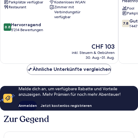
Heathr
Parkplätze verfügbar
Kostenloses WLAN
Airport
Confere
Restaurant
Zimmer mit
Heathrow
Centre
Pool
Verbindungstür
Parkpl
London
verfügbar
Heathr
7.8
Gut
7.8
8.8
Hervorragend
Heathr
von
1’44
8.8
von
5’214 Bewertungen
10,
10,
Gut,
Hervorragend,
1’447
Der
CHF 103
5’214
Bewert
Preis
Bewertungen
inkl. Steuern & Gebühren
beträgt
30. Aug.–31. Aug.
CHF 103
Ähnliche Unterkünfte vergleichen
Melde dich an, um verfügbare Rabatte und Vorteile
anzuzeigen. Mehr Prämien für noch mehr Abenteuer!
Anmelden
Jetzt kostenlos registrieren
Zur Gegend