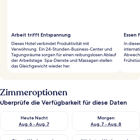
Arbeit trifft Entspannung
Essen 
Dieses Hotel verbindet Produktivität mit
In diese
Verwöhnung. Ein 24-Stunden-Business-Center und
internat
Tagungsräume sorgen für einen reibungslosen Ablauf
Abwechs
der Arbeitstage. Spa-Dienste und Massagen stellen
Frühstüc
das Gleichgewicht wieder her.
Zimmeroptionen
Überprüfe die Verfügbarkeit für diese Daten
Überprüfe die Verfügbarkeit für heute Nacht, Aug. 6 - Aug. 7.
Überprüfe die Verfügbarkeit f
Heute Nacht
Morgen
Aug. 6 - Aug. 7
Aug. 7 - Aug. 8
Überprüfe die Verfügbarkeit für dieses Wochenende, Aug. 7 - 
Überprüfe die Verfügbarkeit f