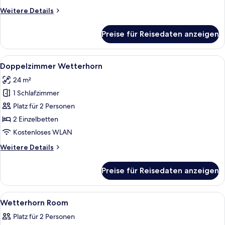
Wetterhorn
Weitere
Weitere Details
anzeigen
Details
für
Preise für Reisedaten anzeigen
Single
Room
Wetterhorn
Alle
Ein Hotelzimmer mit Holzschrank, Schr
14
Doppelzimmer Wetterhorn
Fotos
24 m²
für
1 Schlafzimmer
Doppelzimmer
Wetterhorn
Platz für 2 Personen
anzeigen
2 Einzelbetten
Kostenloses WLAN
Weitere
Weitere Details
Details
für
Preise für Reisedaten anzeigen
Doppelzimmer
Wetterhorn
Alle
Allergikerbettwaren, kostenlose Minib
5
Wetterhorn Room
Fotos
Platz für 2 Personen
für