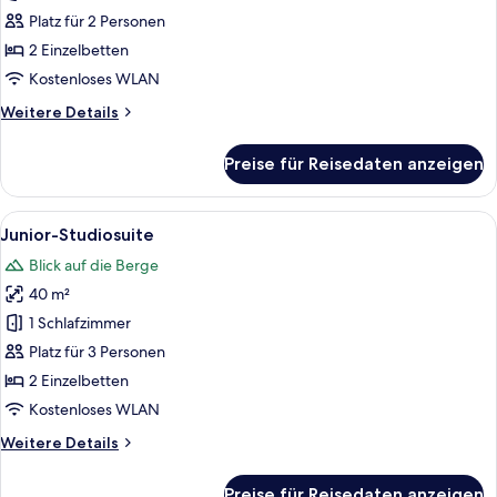
Eiger)
Platz für 2 Personen
anzeigen
2 Einzelbetten
Kostenloses WLAN
Weitere
Weitere Details
Details
für
Preise für Reisedaten anzeigen
Doppelzimmer
(Standard
Eiger)
Alle
Ein Hotelzimmer mit einem Bett, zwei 
16
Junior-Studiosuite
Fotos
Blick auf die Berge
für
40 m²
Junior-
Studiosuite
1 Schlafzimmer
anzeigen
Platz für 3 Personen
2 Einzelbetten
Kostenloses WLAN
Weitere
Weitere Details
Details
für
Preise für Reisedaten anzeigen