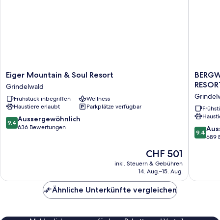
Eiger
BERGW
Eiger Mountain & Soul Resort
BERGW
Mountain
GRINDE
RESOR
Grindelwald
&
|
Grindel
Frühstück inbegriffen
Wellness
Soul
ALPINE
Haustiere erlaubt
Parkplätze verfügbar
Resort
DESIGN
Frühst
Hausti
Grindelwald
RESORT
9.4
Aussergewöhnlich
9.4
Grindel
von
636 Bewertungen
9.4
Aus
9.4
10,
von
689 
Aussergewöhnlich,
10,
Der
CHF 501
636
Ausserg
Preis
Bewertungen
689
inkl. Steuern & Gebühren
beträgt
14. Aug.–15. Aug.
Bewert
CHF 501
Ähnliche Unterkünfte vergleichen