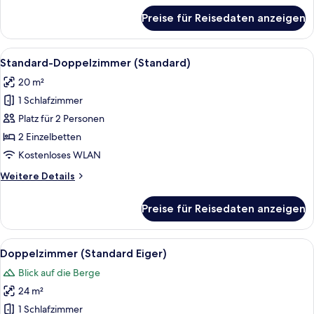
für
Preise für Reisedaten anzeigen
Doppelzimmer
(Premium)
Alle
Ein Hotelzimmer mit zwei Betten, ein
5
Standard-Doppelzimmer (Standard)
Fotos
20 m²
für
1 Schlafzimmer
Standard-
Doppelzimmer
Platz für 2 Personen
(Standard)
2 Einzelbetten
anzeigen
Kostenloses WLAN
Weitere
Weitere Details
Details
für
Preise für Reisedaten anzeigen
Standard-
Doppelzimmer
(Standard)
Alle
Ein Hotelzimmer mit einem großen Bet
10
Doppelzimmer (Standard Eiger)
Fotos
Blick auf die Berge
für
24 m²
Doppelzimmer
(Standard
1 Schlafzimmer