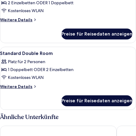
2 Einzelbetten ODER 1 Doppelbett
Wetterhorn
Room
Kostenloses WLAN
anzeigen
Weitere
Weitere Details
Details
für
Preise für Reisedaten anzeigen
Wetterhorn
Room
Alle
Ein Hotelzimmer mit einem großen Bett
5
Standard Double Room
Fotos
Platz für 2 Personen
für
1 Doppelbett ODER 2 Einzelbetten
Standard
Double
Kostenloses WLAN
Room
Weitere
Weitere Details
anzeigen
Details
für
Preise für Reisedaten anzeigen
Standard
Double
Room
Ähnliche Unterkünfte
Eiger Mountain & Soul Resort
BERGWEL