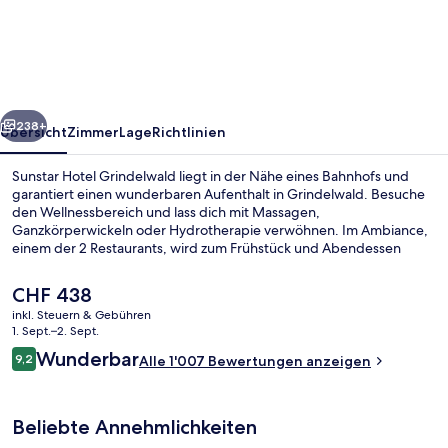
Grindelwald
rück
Weiter
238+
Übersicht
Zimmer
Lage
Richtlinien
Sunstar Hotel Grindelwald liegt in der Nähe eines Bahnhofs und
garantiert einen wunderbaren Aufenthalt in Grindelwald. Besuche
den Wellnessbereich und lass dich mit Massagen,
Ganzkörperwickeln oder Hydrotherapie verwöhnen. Im Ambiance,
einem der 2 Restaurants, wird zum Frühstück und Abendessen
internationale Küche serviert. Ein Innenpool, eine Bar/Lounge und
ein Fitnesscenter gehören ebenfalls zum Angebot. Das hilfsbereite
Der
CHF 438
Personal und das Frühstück erhalten tolle Bewertungen von
aktuelle
inkl. Steuern & Gebühren
anderen Reisenden.
Preis
1. Sept.–2. Sept.
Blick von der Unterkunft
beträgt
Bewertungen
Wunderbar
9,2
Alle 1'007 Bewertungen anzeigen
CHF 438.
9,2 von 10.
Beliebte Annehmlichkeiten