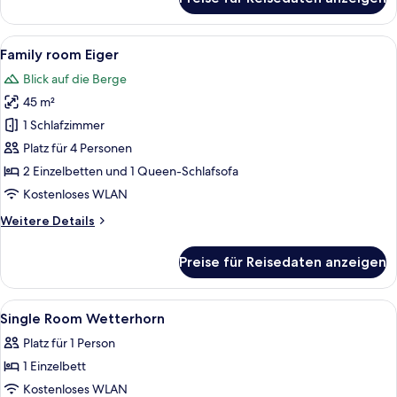
Junior-
Studiosuite
Alle
Ein Wohnzimmer mit einer Couch, zwei
6
Family room Eiger
Fotos
Blick auf die Berge
für
45 m²
Family
room
1 Schlafzimmer
Eiger
Platz für 4 Personen
anzeigen
2 Einzelbetten und 1 Queen-Schlafsofa
Kostenloses WLAN
Weitere
Weitere Details
Details
für
Preise für Reisedaten anzeigen
Family
room
Eiger
Alle
Allergikerbettwaren, kostenlose Minib
3
Single Room Wetterhorn
Fotos
Platz für 1 Person
für
1 Einzelbett
Single
Room
Kostenloses WLAN