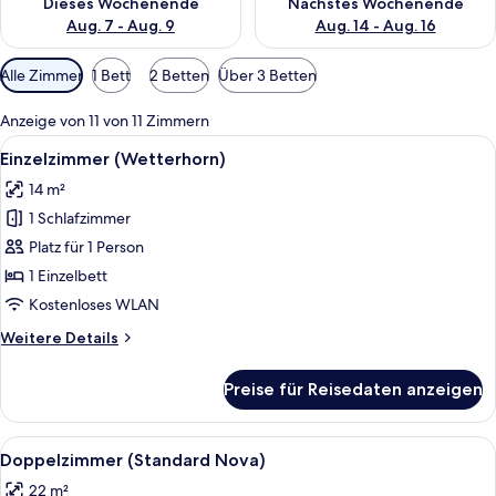
Dieses Wochenende
Nächstes Wochenende
Aug. 7 - Aug. 9
Aug. 14 - Aug. 16
Verfügbare
Alle Zimmer
1 Bett
2 Betten
Über 3 Betten
Filter
für
Anzeige von 11 von 11 Zimmern
Zimmer
Alle
Ein Hotelzimmer mit Bett, Schreibtisc
9
Einzelzimmer (Wetterhorn)
Fotos
14 m²
für
1 Schlafzimmer
Einzelzimmer
(Wetterhorn)
Platz für 1 Person
anzeigen
1 Einzelbett
Kostenloses WLAN
Weitere
Weitere Details
Details
für
Preise für Reisedaten anzeigen
Einzelzimmer
(Wetterhorn)
Alle
Ein Hotelzimmer mit Bett, Schreibtisc
13
Doppelzimmer (Standard Nova)
Fotos
22 m²