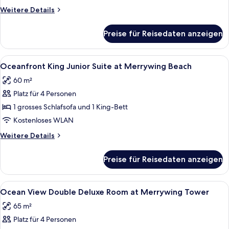
Deluxe
Weitere
Weitere Details
Room
Details
at
für
Preise für Reisedaten anzeigen
Island
Merrywing
View
Tower
Double
Alle
Ein Hotelzimmer mit Bett, einer Couch,
anzeigen
4
Deluxe
Oceanfront King Junior Suite at Merrywing Beach
Fotos
Room
60 m²
at
für
Merrywing
Platz für 4 Personen
Oceanfront
Tower
King
1 grosses Schlafsofa und 1 King-Bett
Junior
Kostenloses WLAN
Suite
Weitere
Weitere Details
at
Details
Merrywing
für
Preise für Reisedaten anzeigen
Oceanfront
Beach
King
anzeigen
Junior
Alle
Ein Hotelzimmer mit großem Fenster, da
7
Suite
Ocean View Double Deluxe Room at Merrywing Tower
Fotos
at
65 m²
Merrywing
für
Beach
Platz für 4 Personen
Ocean