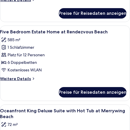
Suite
Details
at
für
Preise für Reisedaten anzeigen
Beachfront
Rendezvous
King
Beach
One
Alle
Ein großzügiger Wohnbereich mit eine
anzeigen
6
Bedroom
Five Bedroom Estate Home at Rendezvous Beach
Fotos
Suite
585 m²
at
für
Rendezvous
1 Schlafzimmer
Five
Beach
Bedroom
Platz für 12 Personen
Estate
6 Doppelbetten
Home
Kostenloses WLAN
at
Weitere
Weitere Details
Rendezvous
Details
Beach
für
Preise für Reisedaten anzeigen
Five
anzeigen
Bedroom
Estate
Alle
Ein Balkon mit Whirlpool, Liegestühle
5
Home
Oceanfront King Deluxe Suite with Hot Tub at Merrywing
Fotos
at
Beach
Rendezvous
für
72 m²
Beach
Oceanfront