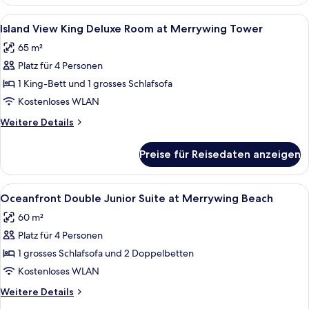
Studiosuite,
anzeigen
2 Doppelbetten,
Alle
Ein modernes Hotelzimmer mit einem 
6
Blick
Island View King Deluxe Room at Merrywing Tower
Fotos
auf
65 m²
die
für
Anlage
Platz für 4 Personen
Island
View
1 King-Bett und 1 grosses Schlafsofa
King
Kostenloses WLAN
Deluxe
Weitere
Weitere Details
Room
Details
at
für
Preise für Reisedaten anzeigen
Island
Merrywing
View
Tower
King
Alle
Ein geräumiges Hotelzimmer mit einem
anzeigen
7
Deluxe
Oceanfront Double Junior Suite at Merrywing Beach
Fotos
Room
60 m²
at
für
Merrywing
Platz für 4 Personen
Oceanfront
Tower
Double
1 grosses Schlafsofa und 2 Doppelbetten
Junior
Kostenloses WLAN
Suite
Weitere
Weitere Details
at
Details