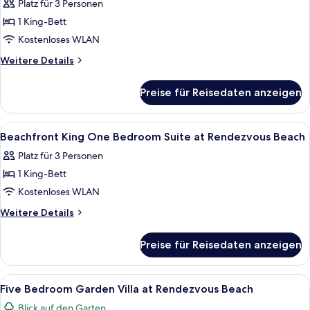
Platz für 3 Personen
für
1 King-Bett
Resort
View
Kostenloses WLAN
King
Weitere
Weitere Details
Junior
Details
für
Suite
Preise für Reisedaten anzeigen
Resort
at
View
Rendezvous
King
Alle
Ein Hotelzimmer mit Bett, Schreibtisc
7
Beach
Junior
Beachfront King One Bedroom Suite at Rendezvous Beach
Fotos
Suite
anzeigen
Platz für 3 Personen
at
für
Rendezvous
1 King-Bett
Beachfront
Beach
King
Kostenloses WLAN
One
Weitere
Weitere Details
Bedroom
Details
für
Suite
Preise für Reisedaten anzeigen
Beachfront
at
King
Rendezvous
One
Alle
Ein modernes Hotelzimmer mit einem gr
13
Beach
Bedroom
Five Bedroom Garden Villa at Rendezvous Beach
Fotos
Suite
anzeigen
Blick auf den Garten