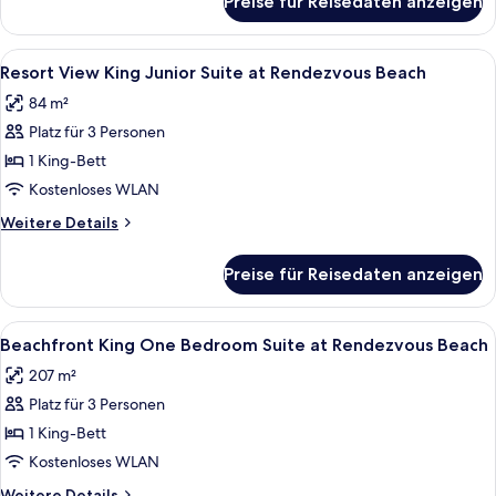
Preise für Reisedaten anzeigen
Beachfront
anzeigen
Double
Junior
Alle
Ein Balkon mit zwei weißen Korbstühle
4
Suite
Resort View King Junior Suite at Rendezvous Beach
Fotos
Rendezvous
84 m²
Beach
für
Platz für 3 Personen
Resort
View
1 King-Bett
King
Kostenloses WLAN
Junior
Weitere
Weitere Details
Suite
Details
at
für
Preise für Reisedaten anzeigen
Resort
Rendezvous
View
Beach
King
Alle
Ein Hotelzimmer mit einem großen Bett
anzeigen
7
Junior
Beachfront King One Bedroom Suite at Rendezvous Beach
Fotos
Suite
207 m²
at
für
Rendezvous
Platz für 3 Personen
Beachfront
Beach
King
1 King-Bett
One
Kostenloses WLAN
Bedroom
Weitere
Weitere Details