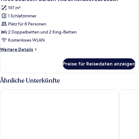
Fotos
at
197 m²
Rendezvous
für
Beach
1 Schlafzimmer
Three
Bedroom
Platz für 8 Personen
Garden
2 Doppelbetten und 2 King-Betten
Villa
Kostenloses WLAN
at
Weitere
Weitere Details
Rendezvous
Details
Beach
für
Preise für Reisedaten anzeigen
Three
anzeigen
Bedroom
Garden
Ähnliche Unterkünfte
Villa
at
Zemi Beach House, LXR Hotels & Resorts
Turtles 
Rendezvous
Beach