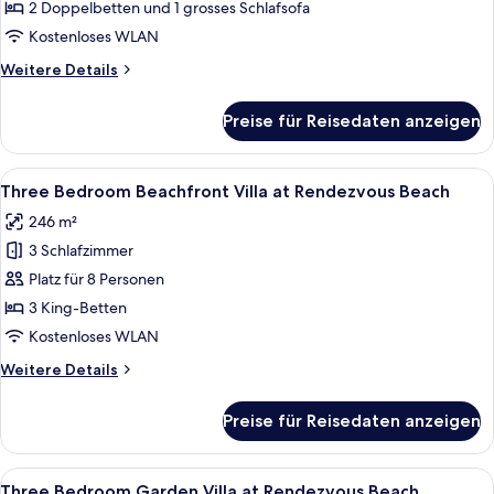
View
2 Doppelbetten und 1 grosses Schlafsofa
Double
Kostenloses WLAN
Deluxe
Weitere
Weitere Details
Room
Details
at
für
Preise für Reisedaten anzeigen
Ocean
Merrywing
View
Tower
Double
Alle
Ein modernes Haus mit Pool, umgeben
anzeigen
6
Deluxe
Three Bedroom Beachfront Villa at Rendezvous Beach
Fotos
Room
246 m²
at
für
Merrywing
3 Schlafzimmer
Three
Tower
Bedroom
Platz für 8 Personen
Beachfront
3 King-Betten
Villa
Kostenloses WLAN
at
Weitere
Weitere Details
Rendezvous
Details
Beach
für
Preise für Reisedaten anzeigen
Three
anzeigen
Bedroom
Beachfront
Alle
Ein geräumiges Schlafzimmer mit Himmel
4
Villa
Three Bedroom Garden Villa at Rendezvous Beach