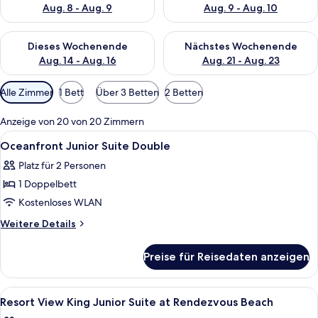
Aug. 8 - Aug. 9
Aug. 9 - Aug. 10
Überprüfe die Verfügbarkeit für dieses Wochenende, Aug. 14 -
Überprüfe die Verfügbarkeit f
Dieses Wochenende
Nächstes Wochenende
Aug. 14 - Aug. 16
Aug. 21 - Aug. 23
Verfügbare
Alle Zimmer
1 Bett
Über 3 Betten
2 Betten
Filter
für
Anzeige von 20 von 20 Zimmern
Zimmer
Alle
Ein Hotelzimmer mit Bett, Sofa, Schre
7
Oceanfront Junior Suite Double
Fotos
Platz für 2 Personen
für
1 Doppelbett
Oceanfront
Junior
Kostenloses WLAN
Suite
Weitere
Weitere Details
Double
Details
für
anzeigen
Preise für Reisedaten anzeigen
Oceanfront
Junior
Suite
Alle
Ein modernes Schlafzimmer mit einem g
4
Double
Resort View King Junior Suite at Rendezvous Beach
Fotos