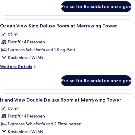
Merrywing
für
Preise für Reisedaten anzeigen
Oceanfront
Beach
Double
anzeigen
Junior
Alle
Ein Hotelzimmer mit großem Fenster un
7
Suite
Ocean View King Deluxe Room at Merrywing Tower
Fotos
at
65 m²
Merrywing
für
Beach
Platz für 4 Personen
Ocean
View
1 grosses Schlafsofa und 1 King-Bett
King
Kostenloses WLAN
Deluxe
Weitere
Weitere Details
Room
Details
at
für
Preise für Reisedaten anzeigen
Ocean
Merrywing
View
Tower
King
Alle
Ein modernes Hotelzimmer mit großem F
anzeigen
7
Deluxe
Island View Double Deluxe Room at Merrywing Tower
Fotos
Room
65 m²
at
für
Merrywing
Platz für 4 Personen
Island
Tower
View
1 grosses Schlafsofa und 2 Einzelbetten
Double
Kostenloses WLAN