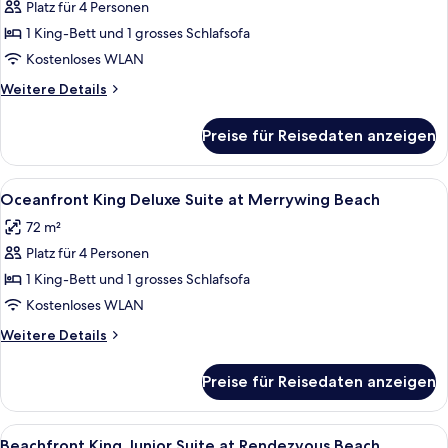
Platz für 4 Personen
King
1 King-Bett und 1 grosses Schlafsofa
Deluxe
Suite
Kostenloses WLAN
with
Weitere
Weitere Details
Hot
Details
für
Tub
Preise für Reisedaten anzeigen
Oceanfront
at
King
Merrywing
Deluxe
Alle
Ein geräumiges Hotelzimmer mit einem
6
Beach
Suite
Oceanfront King Deluxe Suite at Merrywing Beach
Fotos
with
anzeigen
72 m²
Hot
für
Tub
Platz für 4 Personen
Oceanfront
at
King
1 King-Bett und 1 grosses Schlafsofa
Merrywing
Deluxe
Beach
Kostenloses WLAN
Suite
Weitere
Weitere Details
at
Details
Merrywing
für
Preise für Reisedaten anzeigen
Oceanfront
Beach
King
anzeigen
Deluxe
Alle
Ein Balkon mit weißen Korbmöbeln, ei
5
Suite
Beachfront King Junior Suite at Rendezvous Beach