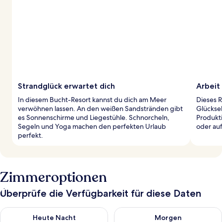
Strandglück erwartet dich
Arbeit 
In diesem Bucht-Resort kannst du dich am Meer
Dieses R
verwöhnen lassen. An den weißen Sandstränden gibt
Glückse
es Sonnenschirme und Liegestühle. Schnorcheln,
Produkti
Segeln und Yoga machen den perfekten Urlaub
oder auf
perfekt.
Zimmeroptionen
Überprüfe die Verfügbarkeit für diese Daten
Überprüfe die Verfügbarkeit für heute Nacht, Aug. 8 - Aug. 9.
Überprüfe die Verfügbarkeit f
Heute Nacht
Morgen