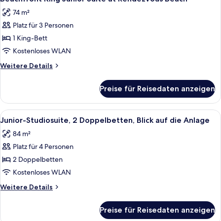
Fotos
at
74 m²
Merrywing
für
Beach
Platz für 3 Personen
Beachfront
King
1 King-Bett
Junior
Kostenloses WLAN
Suite
Weitere
Weitere Details
at
Details
Rendezvous
für
Preise für Reisedaten anzeigen
Beachfront
Beach
King
anzeigen
Junior
Alle
Ein Balkon mit zwei weißen Korbstühle
4
Suite
Junior-Studiosuite, 2 Doppelbetten, Blick auf die Anlage
Fotos
at
84 m²
Rendezvous
für
Beach
Platz für 4 Personen
Junior-
Studiosuite,
2 Doppelbetten
2 Doppelbetten,
Kostenloses WLAN
Blick
Weitere
Weitere Details
auf
Details
die
für
Preise für Reisedaten anzeigen
Junior-
Anlage