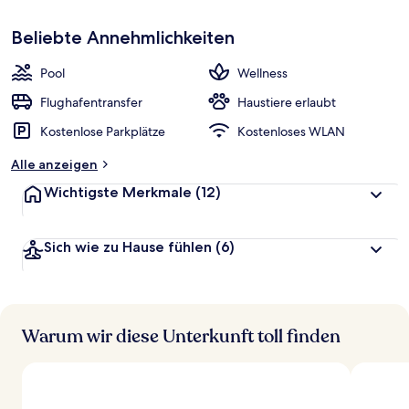
p
Sehr
beliebt
Beliebte Annehmlichkeiten
b
e
w
Pool
Wellness
e
r
Flughafentransfer
Haustiere erlaubt
t
Kostenlose Parkplätze
Kostenloses WLAN
e
t
Alle anzeigen
Wichtigste Merkmale
(12)
Sich wie zu Hause fühlen
(6)
Warum wir diese Unterkunft toll finden