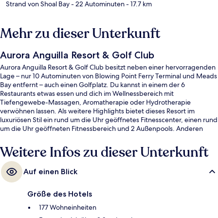
Strand von Shoal Bay
- 22 Autominuten
- 17.7 km
Mehr zu dieser Unterkunft
Aurora Anguilla Resort & Golf Club
Aurora Anguilla Resort & Golf Club besitzt neben einer hervorragenden
Lage – nur 10 Autominuten von Blowing Point Ferry Terminal und Meads
Bay entfernt – auch einen Golfplatz. Du kannst in einem der 6
Restaurants etwas essen und dich im Wellnessbereich mit
Tiefengewebe-Massagen, Aromatherapie oder Hydrotherapie
verwöhnen lassen. Als weitere Highlights bietet dieses Resort im
luxuriösen Stil ein rund um die Uhr geöffnetes Fitnesscenter, einen rund
um die Uhr geöffneten Fitnessbereich und 2 Außenpools. Anderen
Reisenden gefallen das hilfsbereite Personal und die Lage in
Strandnähe sehr gut.
Weitere Infos zu dieser Unterkunft
Auf einen Blick
Größe des Hotels
177 Wohneinheiten