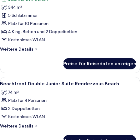
at
für
Rendezvous
344 m²
Five
Beach
Bedroom
5 Schlafzimmer
Garden
Platz für 10 Personen
Villa
4 King-Betten und 2 Doppelbetten
at
Kostenloses WLAN
Rendezvous
Weitere
Weitere Details
Beach
Details
anzeigen
für
Preise für Reisedaten anzeigen
Five
Bedroom
Garden
Alle
Ein Balkon mit weißen Korbmöbeln, ei
5
Villa
Beachfront Double Junior Suite Rendezvous Beach
Fotos
at
74 m²
Rendezvous
für
Beach
Platz für 4 Personen
Beachfront
Double
2 Doppelbetten
Junior
Kostenloses WLAN
Suite
Weitere
Weitere Details
Rendezvous
Details
Beach
für