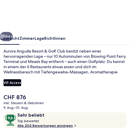
Resort
&
Golf
Club
rück
Weiter
154+
Übersicht
Zimmer
Lage
Richtlinien
Aurora Anguilla Resort & Golf Club besitzt neben einer
hervorragenden Lage – nur 10 Autominuten von Blowing Point Ferry
Terminal und Meads Bay entfernt – auch einen Golfplatz. Du kannst
in einem der 6 Restaurants etwas essen und dich im
Wellnessbereich mit Tiefengewebe-Massagen, Aromatherapie
oder Hydrotherapie verwöhnen lassen. Als weitere Highlights bietet
dieses Resort im luxuriösen Stil ein rund um die Uhr geöffnetes
VIP Access
Fitnesscenter, einen rund um die Uhr geöffneten Fitnessbereich
und 2 Außenpools. Anderen Reisenden gefallen das hilfsbereite
Der
CHF 876
Personal und die Lage in Strandnähe sehr gut.
Wasserpark
aktuelle
inkl. Steuern & Gebühren
Preis
9. Aug.–10. Aug.
beträgt
Bewertungen
9,6
Sehr beliebt
CHF 876.
T
von
Top bewertet
o
Alle 202 Bewertungen anzeigen
10,