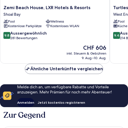
Zemi
Turtles
Zemi Beach House, LXR Hotels & Resorts
Turtle
Beach
Nest
Shoal Bay
West En
House,
Beach
Pool
Wellness
Pool
LXR
Resort
Kostenlose Parkplätze
Kostenloses WLAN
Küche
Hotels
West
&
End
9.8
9.4
Aussergewöhnlich
Aus
9.8
9.4
Resorts
Village
von
von
281 Bewertungen
214 
Shoal
10,
10,
Der
CHF 606
Bay
Aussergewöhnlich,
Ausserg
Preis
281
214
inkl. Steuern & Gebühren
beträgt
9. Aug.–10. Aug.
Bewertungen
Bewert
CHF 606
Ähnliche Unterkünfte vergleichen
Melde dich an, um verfügbare Rabatte und Vorteile
anzuzeigen. Mehr Prämien für noch mehr Abenteuer!
Anmelden
Jetzt kostenlos registrieren
Zur Gegend