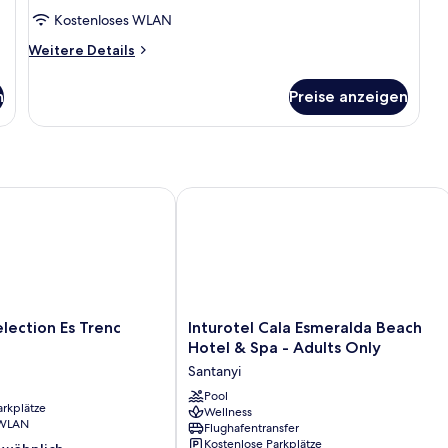
Kostenloses WLAN
Weitere
Weitere Details
Details
für
n
Preise anzeigen
Suite,
Meerblick
ction Es Trenc
Inturotel Cala Esmeralda Beach Hotel
Inturotel
election Es Trenc
Inturotel Cala Esmeralda Beach
Cala
Hotel & Spa - Adults Only
Esmeralda
Santanyi
Beach
Hotel
Pool
arkplätze
Wellness
&
 WLAN
Flughafentransfer
Spa
Kostenlose Parkplätze