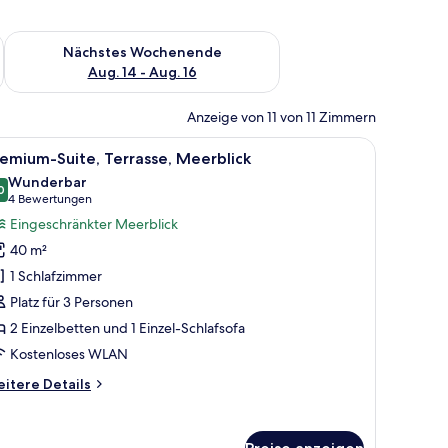
es Wochenende, Aug. 7 - Aug. 9.
Überprüfe die Verfügbarkeit für nächstes Wochenende, Aug. 1
Nächstes Wochenende
Aug. 14 - Aug. 16
Anzeige von 11 von 11 Zimmern
beln und Blick auf die Landschaft.
roßen Bett, einer Bank, einem kleinen Tisch und einem Balkon mit Meerblic
le
Ein Whirlpool und Liegestühle auf einer Terra
9
emium-Suite, Terrasse, Meerblick
otos
Wunderbar
ür
0
9.0 von 10
(4
4 Bewertungen
remium-
Bewertungen)
Eingeschränkter Meerblick
ite,
40 m²
errasse,
1 Schlafzimmer
eerblick
Platz für 3 Personen
nzeigen
2 Einzelbetten und 1 Einzel-Schlafsofa
Kostenloses WLAN
itere
itere Details
tails
r
emium-