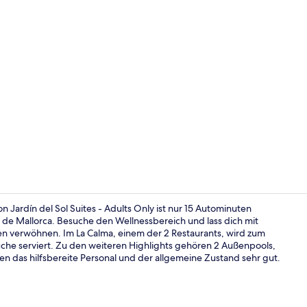
Video der U
 Jardín del Sol Suites - Adults Only ist nur 15 Autominuten
de Mallorca. Besuche den Wellnessbereich und lass dich mit
 verwöhnen. Im La Calma, einem der 2 Restaurants, wird zum
Executive-L
che serviert. Zu den weiteren Highlights gehören 2 Außenpools,
en das hilfsbereite Personal und der allgemeine Zustand sehr gut.