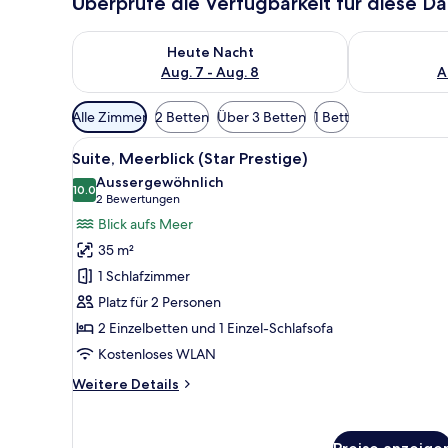
Überprüfe die Verfügbarkeit für diese D
Überprüfe die Verfügbarkeit für heute Nacht, Aug. 7
Überprüfe die
Heute Nacht
Aug. 7 - Aug. 8
A
Verfügbare
Alle Zimmer
2 Betten
Über 3 Betten
1 Bett
Filter
Alle
Ein modernes Wohnzimmer mit e
für
5
Suite, Meerblick (Star Prestige)
Fotos
Zimmer
Aussergewöhnlich
für
10.0
10.0 von 10
(2
2 Bewertungen
Suite,
Bewertungen)
Blick aufs Meer
Meerblick
35 m²
(Star
1 Schlafzimmer
Prestige)
Platz für 2 Personen
anzeigen
2 Einzelbetten und 1 Einzel-Schlafsofa
Kostenloses WLAN
Weitere
Weitere Details
Details
für
Suite,