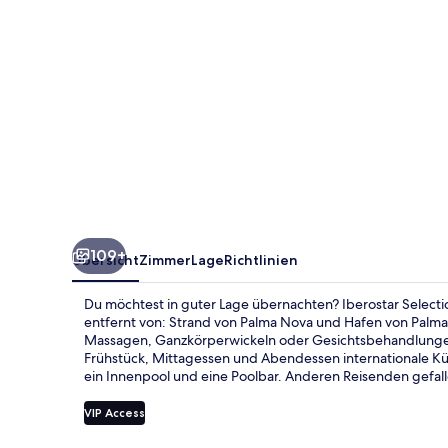
Suites
-
Adults
Only
109+
Übersicht
Zimmer
Lage
Richtlinien
Du möchtest in guter Lage übernachten? Iberostar Selection
entfernt von: Strand von Palma Nova und Hafen von Palma 
Massagen, Ganzkörperwickeln oder Gesichtsbehandlungen
Frühstück, Mittagessen und Abendessen internationale Kü
ein Innenpool und eine Poolbar. Anderen Reisenden gefall
VIP Access