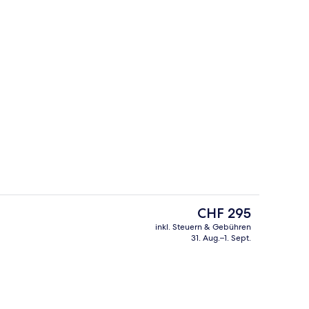
Rezeption
nterkunft
Der
CHF 295
aktuelle
inkl. Steuern & Gebühren
Preis
31. Aug.–1. Sept.
ounge
2 Bars/Lounges, Poolbar
beträgt
CHF 295.