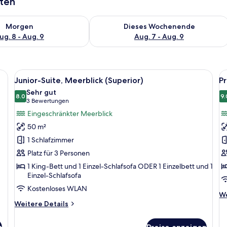
aten
 - Aug. 8.
 Verfügbarkeit für morgen, Aug. 8 - Aug. 9.
Überprüfe die Verfügbarkeit für dies
Morgen
Dieses Wochenende
ug. 8 - Aug. 9
Aug. 7 - Aug. 9
iner Couch, einem Couchtisch und einer Stehlampe. Ein Balkon mit Korbmö
Alle
Ein modernes Hotelzimmer mit einem g
Al
5
Junior-Suite, Meerblick (Superior)
Pr
Fotos
F
Sehr gut
für
8.0
f
9.
8.0 von 10
(3
3 Bewertungen
Junior-
P
Bewertungen)
Eingeschränkter Meerblick
Suite,
Su
50 m²
Meerblick
T
1 Schlafzimmer
(Superior)
M
Platz für 3 Personen
anzeigen
a
1 King-Bett und 1 Einzel-Schlafsofa ODER 1 Einzelbett und 1
Einzel-Schlafsofa
Kostenloses WLAN
We
We
Weitere
De
Weitere Details
Details
fü
für
Pr