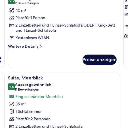
für
10.0
f
10.0 von 10
(2
2 Bewertungen
Junior-
J
Bewertungen)
40 m²
Suite
S
Platz für 1 Person
(Star
(
2 Einzelbetten und 1 Einzel-Schlafsofa ODER 1 King-Bett
Prestige,
P
und 1 Einzel-Schlafsofa
Wellness,
W
We
We
Kostenloses WLAN
Single
a
De
fü
Weitere
Weitere Details
Use)
Ju
Details
anzeigen
Su
für
n
Preise anzeigen
(S
Junior-
Pr
Suite
We
(Star
einem großen Bett, einer Bank, einem kleinen Tisch und einem Balkon mit M
Alle
Ein Hotelzimmer mit einem großen Bet
5
Prestige,
Suite, Meerblick
Fotos
Wellness,
Aussergewöhnlich
Single
für
9.6
9.6 von 10
(11
11 Bewertungen
Use)
Suite,
Bewertungen)
Eingeschränkter Meerblick
Meerblick
35 m²
anzeigen
1 Schlafzimmer
Platz für 2 Personen
2 Einzelbetten und 1 Einzel-Schlafsofa