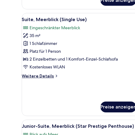
Preise anzeige
Meerblick
(Star
Prestige)
Alle
Ein Hotelzimmer mit einem gro
5
Suite, Meerblick (Single Use)
Fotos
Eingeschränkter Meerblick
für
35 m²
Suite,
Meerblick
1 Schlafzimmer
(Single
Platz für 1 Person
Use)
2 Einzelbetten und 1 Komfort-Einzel-Schlafsofa
anzeigen
Kostenloses WLAN
Weitere
Weitere Details
Details
für
Suite,
Meerblick
(Single
Preise anzeige
Use)
Alle
Ein Hotelzimmer mit Bett, Sitzb
6
Junior-Suite, Meerblick (Star Prestige Penthouse)
Fotos
Blick aufs Meer