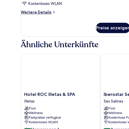
Kostenloses WLAN
Weitere
Weitere Details
Details
für
Junior-
Preise anzeige
Suite,
Meerblick
Ähnliche Unterkünfte
Hotel ROC Illetas & SPA
Iberostar Sele
Hotel
Iberostar
Hotel ROC Illetas & SPA
Iberostar S
ROC
Selection
Illetas
Ses Salines
Illetas
Es
Pool
Pool
&
Trenc
Wellness
Wellness
SPA
Ses
Parkplätze verfügbar
Kostenlose P
Illetas
Salines
Kostenloses WLAN
Kostenloses
8.8
9.4