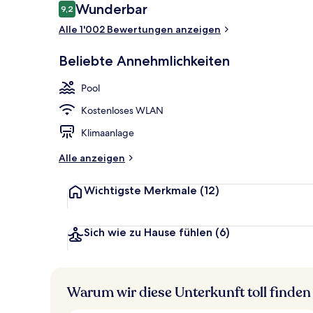
Bewertungen
Wunderbar
9,2
9,2 von 10.
Executive-L
Alle 1'002 Bewertungen anzeigen
Beliebte Annehmlichkeiten
Pool
Kostenloses WLAN
Klimaanlage
Alle anzeigen
Wichtigste Merkmale
(12)
Sich wie zu Hause fühlen
(6)
Warum wir diese Unterkunft toll finden