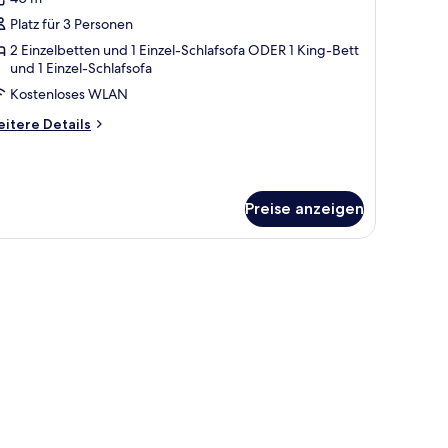
ür
Platz für 3 Personen
unior-
uite
2 Einzelbetten und 1 Einzel-Schlafsofa ODER 1 King-Bett
und 1 Einzel-Schlafsofa
Star
Kostenloses WLAN
restige,
ellness)
itere
itere Details
nzeigen
tails
r
nior-
ite
Preise anzeigen
tar
estige,
llness)
eerblick.
t, einem Holzkopfstück, einem Deckenventilator und einer rot gemusterten