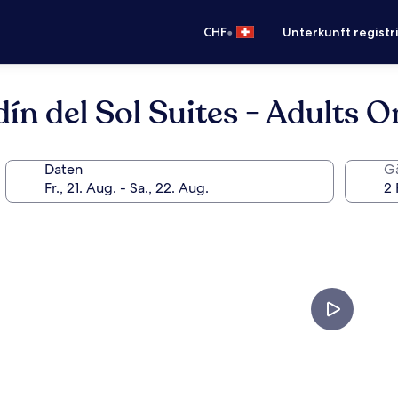
•
CHF
Unterkunft registr
dín del Sol Suites - Adults O
Daten
G