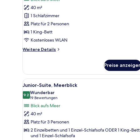
für
40 m²
Junior-
Suite,
1 Schlafzimmer
Meerblick
Platz für 2 Personen
(Star
1 King-Bett
Prestige
Kostenloses WLAN
Penthouse)
Weitere
Weitere Details
anzeigen
Details
für
Preise anzeige
Junior-
Suite,
Meerblick
Alle
Ein modernes Hotelzimmer mit 
(Star
5
Junior-Suite, Meerblick
Fotos
Prestige
Wunderbar
Penthouse)
für
9.2
9.2 von 10
(19
19 Bewertungen
Junior-
Bewertungen)
Blick aufs Meer
Suite,
40 m²
Meerblick
Platz für 3 Personen
anzeigen
2 Einzelbetten und 1 Einzel-Schlafsofa ODER 1 King-Bett
und 1 Einzel-Schlafsofa