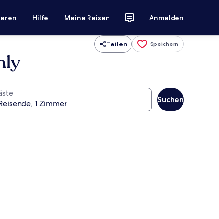
ieren
Hilfe
Meine Reisen
Anmelden
Teilen
Speichern
nly
äste
Suchen