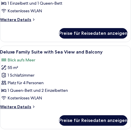
Room
1 Einzelbett und 1 Queen-Bett
With
Kostenloses WLAN
Balcony
Weitere
Weitere Details
anzeigen
Details
für
Preise für Reisedaten anzeigen
Deluxe
City
View
Alle
Ein modernes Hotelzimmer mit Balkon,
7
Room
Deluxe Family Suite with Sea View and Balcony
Fotos
With
Blick aufs Meer
Balcony
für
55 m²
Deluxe
Family
1 Schlafzimmer
Suite
Platz für 4 Personen
with
1 Queen-Bett und 2 Einzelbetten
Sea
Kostenloses WLAN
View
Weitere
Weitere Details
and
Details
Balcony
für
Preise für Reisedaten anzeigen
anzeigen
Deluxe
Family