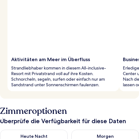
Aktivitäten am Meer im Überfluss
Busines
Strandliebhaber kommen in diesem All-inclusive-
Erledig
Resort mit Privatstrand voll auf ihre Kosten.
Center 
Schnorcheln, segeln, surfen oder einfach nur am
Nach de
Sandstrand unter Sonnenschirmen faulenzen.
lassen o
Zimmeroptionen
Überprüfe die Verfügbarkeit für diese Daten
Überprüfe die Verfügbarkeit für heute Nacht, Aug. 8 - Aug. 9.
Überprüfe die Verfügbarkeit f
Heute Nacht
Morgen