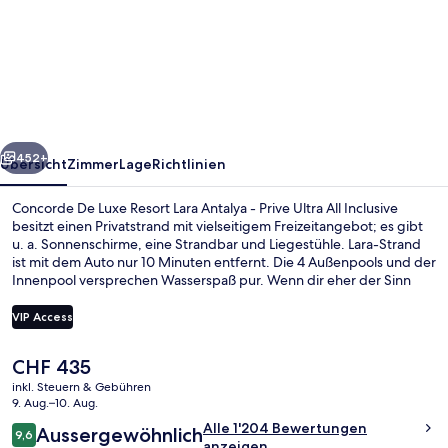
De
Luxe
Resort
Lara
Antalya
rück
Weiter
-
452+
Übersicht
Zimmer
Lage
Richtlinien
Prive
Concorde De Luxe Resort Lara Antalya - Prive Ultra All Inclusive
Ultra
besitzt einen Privatstrand mit vielseitigem Freizeitangebot; es gibt
u. a. Sonnenschirme, eine Strandbar und Liegestühle. Lara-Strand
All
ist mit dem Auto nur 10 Minuten entfernt. Die 4 Außenpools und der
Inclusive
Innenpool versprechen Wasserspaß pur. Wenn dir eher der Sinn
nach Entspannung steht, kannst du dich im Wellnessbereich mit
Massagen, Aromatherapie und ayurvedischen Anwendungen
VIP Access
verwöhnen lassen. Le Buffet Main Restaurant, eins von 8
Restaurants, ist zum Frühstück, Mittagessen und Abendessen
Der
CHF 435
geöffnet. Als weitere Highlights bietet diese Unterkunft im
Aussenbereich
aktuelle
luxuriösen Stil 6 Bars/Lounges, einen Nachtclub und einen
inkl. Steuern & Gebühren
Preis
9. Aug.–10. Aug.
kostenlosen Kinderclub. Andere Reisende lieben das hilfsbereite
beträgt
Personal und die Lage in Strandnähe.
Bewertungen
Alle 1'204 Bewertungen
Aussergewöhnlich
CHF 435.
9,6
9,6 von 10.
anzeigen