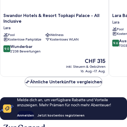
Swandor
Lara
Swandor Hotels & Resort Topkapi Palace - All
Lara Ba
Hotels
Barut
Inclusive
Lara
&
Collecti
Lara
Pool
Resort
Ultra
Kosten
Topkapi
Pool
Wellness
All
Kostenlose Parkplätze
Kostenloses WLAN
Palace
Inclusiv
9.6
Aus
9.6
-
Lara
von
1’00
9.0
Wunderbar
9.0
All
10,
von
2’238 Bewertungen
Inclusive
Ausserg
10,
Der
CHF 315
Lara
1’003
Wunderbar,
Preis
Bewert
2’238
inkl. Steuern & Gebühren
beträgt
16. Aug.–17. Aug.
Bewertungen
CHF 315
Ähnliche Unterkünfte vergleichen
Melde dich an, um verfügbare Rabatte und Vorteile
anzuzeigen. Mehr Prämien für noch mehr Abenteuer!
Anmelden
Jetzt kostenlos registrieren