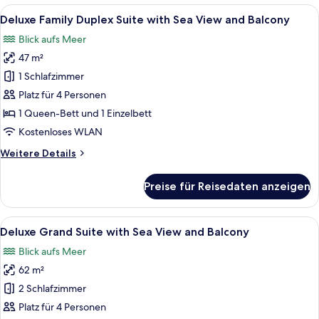
Suite
Alle
Ein modernes Hotelzimmer mit einer H
6
with
Deluxe Family Duplex Suite with Sea View and Balcony
Fotos
Sea
Blick aufs Meer
View
für
and
47 m²
Deluxe
Balcony
Family
1 Schlafzimmer
Duplex
Platz für 4 Personen
Suite
1 Queen-Bett und 1 Einzelbett
with
Kostenloses WLAN
Sea
Weitere
Weitere Details
View
Details
and
für
Preise für Reisedaten anzeigen
Balcony
Deluxe
Family
anzeigen
Duplex
Alle
Deluxe Grand Suite with Sea View and
6
Suite
Deluxe Grand Suite with Sea View and Balcony
Fotos
with
Blick aufs Meer
Sea
für
View
62 m²
Deluxe
and
Grand
2 Schlafzimmer
Balcony
Suite
Platz für 4 Personen