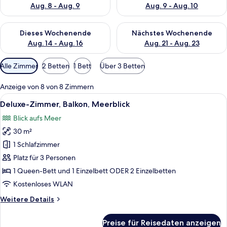
Aug. 8 - Aug. 9
Aug. 9 - Aug. 10
Überprüfe die Verfügbarkeit für dieses Wochenende, Aug. 14 -
Überprüfe die Verfügbarkeit f
Dieses Wochenende
Nächstes Wochenende
Aug. 14 - Aug. 16
Aug. 21 - Aug. 23
Verfügbare
Alle Zimmer
2 Betten
1 Bett
Über 3 Betten
Filter
für
Anzeige von 8 von 8 Zimmern
Zimmer
Alle
Ein Hotelzimmer mit zwei Betten, eine
5
Deluxe-Zimmer, Balkon, Meerblick
Fotos
Blick aufs Meer
für
30 m²
Deluxe-
Zimmer,
1 Schlafzimmer
Balkon,
Platz für 3 Personen
Meerblick
1 Queen-Bett und 1 Einzelbett ODER 2 Einzelbetten
anzeigen
Kostenloses WLAN
Weitere
Weitere Details
Details
für
Preise für Reisedaten anzeigen
Deluxe-