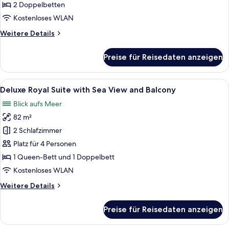
with
2 Doppelbetten
Sea
Kostenloses WLAN
View
Weitere
Weitere Details
and
Details
Balcony
für
Preise für Reisedaten anzeigen
anzeigen
Deluxe
Grand
Suite
Alle
Ein modernes Wohnzimmer mit einem g
7
with
Deluxe Royal Suite with Sea View and Balcony
Fotos
Sea
Blick aufs Meer
View
für
and
82 m²
Deluxe
Balcony
Royal
2 Schlafzimmer
Suite
Platz für 4 Personen
with
1 Queen-Bett und 1 Doppelbett
Sea
Kostenloses WLAN
View
Weitere
Weitere Details
and
Details
Balcony
für
Preise für Reisedaten anzeigen
anzeigen
Deluxe
Royal