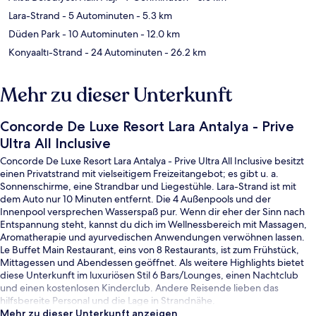
Lara-Strand
- 5 Autominuten
- 5.3 km
Düden Park
- 10 Autominuten
- 12.0 km
Konyaaltı-Strand
- 24 Autominuten
- 26.2 km
Mehr zu dieser Unterkunft
Concorde De Luxe Resort Lara Antalya - Prive
Ultra All Inclusive
Concorde De Luxe Resort Lara Antalya - Prive Ultra All Inclusive besitzt
einen Privatstrand mit vielseitigem Freizeitangebot; es gibt u. a.
Sonnenschirme, eine Strandbar und Liegestühle. Lara-Strand ist mit
dem Auto nur 10 Minuten entfernt. Die 4 Außenpools und der
Innenpool versprechen Wasserspaß pur. Wenn dir eher der Sinn nach
Entspannung steht, kannst du dich im Wellnessbereich mit Massagen,
Aromatherapie und ayurvedischen Anwendungen verwöhnen lassen.
Le Buffet Main Restaurant, eins von 8 Restaurants, ist zum Frühstück,
Mittagessen und Abendessen geöffnet. Als weitere Highlights bietet
diese Unterkunft im luxuriösen Stil 6 Bars/Lounges, einen Nachtclub
und einen kostenlosen Kinderclub. Andere Reisende lieben das
hilfsbereite Personal und die Lage in Strandnähe.
Mehr zu dieser Unterkunft anzeigen