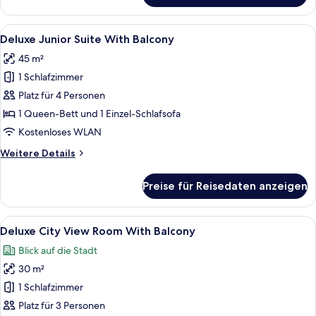
Zimmer,
Balkon,
Alle
Ein modernes Hotelzimmer mit einer Co
4
Meerblick
Deluxe Junior Suite With Balcony
Fotos
45 m²
für
1 Schlafzimmer
Deluxe
Junior
Platz für 4 Personen
Suite
1 Queen-Bett und 1 Einzel-Schlafsofa
With
Kostenloses WLAN
Balcony
Weitere
Weitere Details
anzeigen
Details
für
Preise für Reisedaten anzeigen
Deluxe
Junior
Suite
Alle
Ein modernes Hotelzimmer mit zwei Ei
13
With
Deluxe City View Room With Balcony
Fotos
Balcony
Blick auf die Stadt
für
30 m²
Deluxe
City
1 Schlafzimmer
View
Platz für 3 Personen