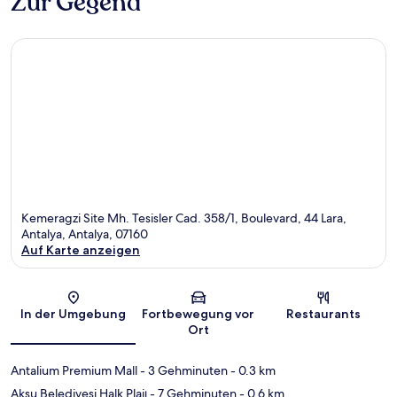
Zur Gegend
Kemeragzi Site Mh. Tesisler Cad. 358/1, Boulevard, 44 Lara,
Antalya, Antalya, 07160
Auf Karte anzeigen
Karte
In der Umgebung
Fortbewegung vor
Restaurants
Ort
Antalium Premium Mall
- 3 Gehminuten
- 0.3 km
Aksu Belediyesi Halk Plajı
- 7 Gehminuten
- 0.6 km