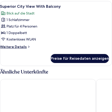
Suite
Alle
Ein modernes Hotelzimmer mit einem B
6
with
Superior City View With Balcony
Fotos
Sea
Blick auf die Stadt
View
für
and
1 Schlafzimmer
Superior
Balcony
City
Platz für 4 Personen
View
1 Doppelbett
With
Kostenloses WLAN
Balcony
Weitere
Weitere Details
anzeigen
Details
für
Preise für Reisedaten anzeigen
Superior
City
View
Ähnliche Unterkünfte
With
Balcony
Swandor Hotels & Resort Topkapi Palace - All Inclusive
Lara Baru