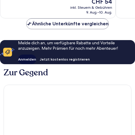
Der
CHF 54
Ausserg
gut,
Preis
1’700
inkl. Steuern & Gebühren
1’028
beträgt
9. Aug.–10. Aug.
Bewert
Bewertungen
CHF 54
Ähnliche Unterkünfte vergleichen
Melde dich an, um verfügbare Rabatte und Vorteile
anzuzeigen. Mehr Prämien für noch mehr Abenteuer!
Anmelden
Jetzt kostenlos registrieren
Zur Gegend