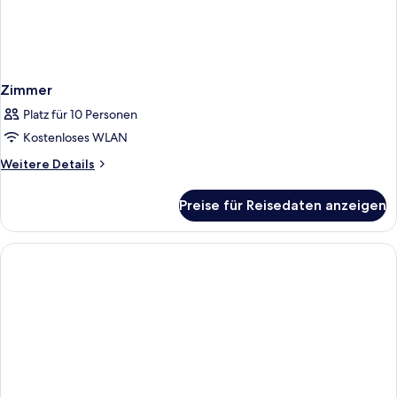
Zimmer
Platz für 10 Personen
Kostenloses WLAN
Weitere
Weitere Details
Details
für
Preise für Reisedaten anzeigen
Zimmer