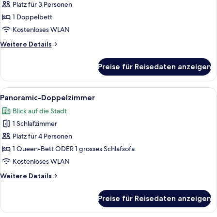
Platz für 3 Personen
Panoramic-
Studio,
1 Doppelbett
Stadtblick
Kostenloses WLAN
anzeigen
Weitere
Weitere Details
Details
für
Preise für Reisedaten anzeigen
Panoramic-
Studio,
Stadtblick
Alle
Ein Hotelzimmer mit einem großen Be
6
Panoramic-Doppelzimmer
Fotos
Blick auf die Stadt
für
1 Schlafzimmer
Panoramic-
Doppelzimmer
Platz für 4 Personen
anzeigen
1 Queen-Bett ODER 1 grosses Schlafsofa
Kostenloses WLAN
Weitere
Weitere Details
Details
für
Preise für Reisedaten anzeigen
Panoramic-
Doppelzimmer