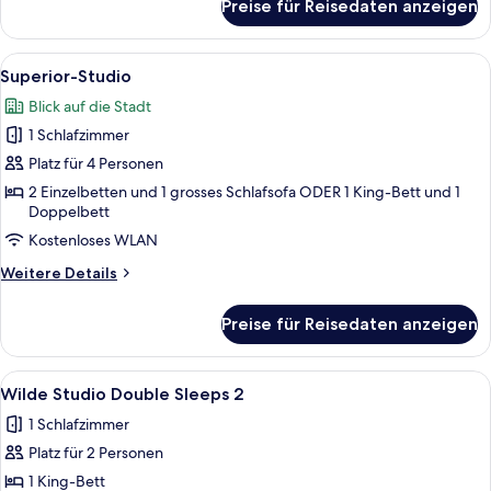
Preise für Reisedaten anzeigen
Studio
Alle
Ein modernes Schlafzimmer mit einem g
12
Superior-Studio
Fotos
Blick auf die Stadt
für
1 Schlafzimmer
Superior-
Studio
Platz für 4 Personen
anzeigen
2 Einzelbetten und 1 grosses Schlafsofa ODER 1 King-Bett und 1
Doppelbett
Kostenloses WLAN
Weitere
Weitere Details
Details
für
Preise für Reisedaten anzeigen
Superior-
Studio
Alle
Ein Hotelzimmer mit Bett, Küchenzeile 
5
Wilde Studio Double Sleeps 2
Fotos
1 Schlafzimmer
für
Platz für 2 Personen
Wilde
Studio
1 King-Bett