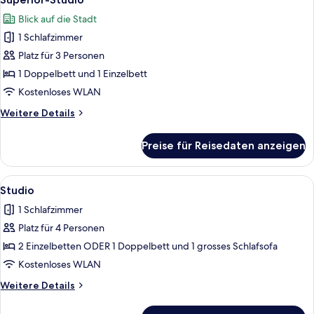
Fotos
Blick auf die Stadt
für
1 Schlafzimmer
Superior-
Studio
Platz für 3 Personen
anzeigen
1 Doppelbett und 1 Einzelbett
Kostenloses WLAN
Weitere
Weitere Details
Details
für
Preise für Reisedaten anzeigen
Superior-
Studio
Alle
Ein Hotelzimmer mit Bett, einem an de
11
Studio
Fotos
1 Schlafzimmer
für
Platz für 4 Personen
Studio
anzeigen
2 Einzelbetten ODER 1 Doppelbett und 1 grosses Schlafsofa
Kostenloses WLAN
Weitere
Weitere Details
Details
für