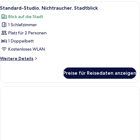
Alle
Ein Hotelzimmer mit Bett, Küchenzeile 
5
Standard-Studio, Nichtraucher, Stadtblick
Fotos
Blick auf die Stadt
für
1 Schlafzimmer
Standard-
Studio,
Platz für 2 Personen
Nichtraucher,
1 Doppelbett
Stadtblick
Kostenloses WLAN
anzeigen
Weitere
Weitere Details
Details
für
Preise für Reisedaten anzeigen
Standard-
Studio,
Nichtraucher,
Stadtblick