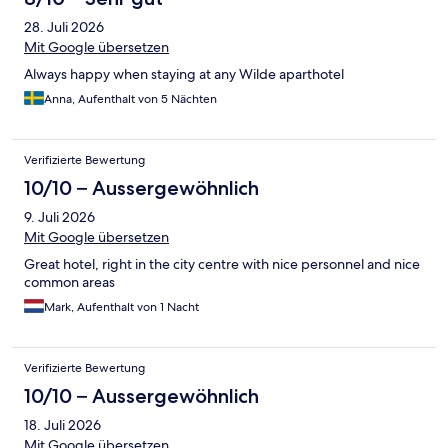
Spazieren, befinden sich im Umkreis und sind zu Fuß erreichbar.
28. Juli 2026
Ansonsten erreicht man Bus und Bahn innerhalb 1 Minute.
Mit Google übersetzen
Always happy when staying at any Wilde aparthotel
Anna, Aufenthalt von 5 Nächten
Verifizierte Bewertung
10/10 – Aussergewöhnlich
9. Juli 2026
Mit Google übersetzen
Great hotel, right in the city centre with nice personnel and nice
common areas
Mark, Aufenthalt von 1 Nacht
Verifizierte Bewertung
10/10 – Aussergewöhnlich
18. Juli 2026
Mit Google übersetzen