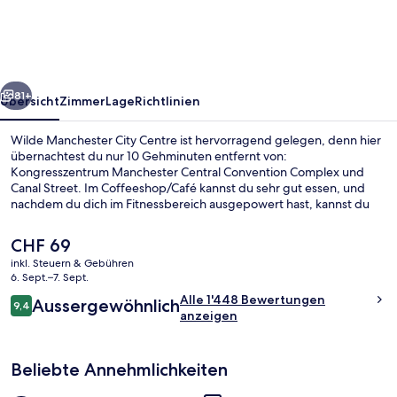
Centre
rück
Weiter
81+
Übersicht
Zimmer
Lage
Richtlinien
Wilde Manchester City Centre ist hervorragend gelegen, denn hier
übernachtest du nur 10 Gehminuten entfernt von:
Kongresszentrum Manchester Central Convention Complex und
Canal Street. Im Coffeeshop/Café kannst du sehr gut essen, und
nachdem du dich im Fitnessbereich ausgepowert hast, kannst du
bei einem Drink in der Bar/Lounge neue Kräfte sammeln. Außerdem
ist Folgendes zu Fuß höchstens 10 Minuten entfernt: Piccadilly
Der
CHF 69
Gardens und Deansgate. Anderen Reisenden gefallen das
aktuelle
inkl. Steuern & Gebühren
hilfsbereite Personal und das Preis-Leistungs-Verhältnis sehr gut.
Preis
6. Sept.–7. Sept.
Die Unterkunft ist nur einen kurzen Fußmarsch von den öffentlichen
Lobby
beträgt
Bewertungen
Verkehrsmitteln entfernt: Zur U-Bahn läuft man 3 Minuten (Station
Alle 1'448 Bewertungen
Aussergewöhnlich
CHF 69.
9,4
9,4 von 10.
St Peters Square) bzw. 5 Minuten (Station Mosley Street).
anzeigen
Beliebte Annehmlichkeiten