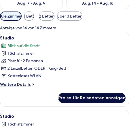
Aug. 7 - Aug. 9
Aug. 14 - Aug. 16
Verfügbare
Alle Zimmer
1 Bett
2 Betten
Über 3 Betten
Filter
für
Anzeige von 14 von 14 Zimmern
Zimmer
Alle
Ein modernes Hotelzimmer mit einem gr
10
Studio
Fotos
Blick auf die Stadt
für
1 Schlafzimmer
Studio
anzeigen
Platz für 2 Personen
2 Einzelbetten ODER 1 King-Bett
Kostenloses WLAN
Weitere
Weitere Details
Details
für
Preise für Reisedaten anzeigen
Studio
Alle
Ein modernes Hotelzimmer mit einem g
9
Studio
Fotos
1 Schlafzimmer
für