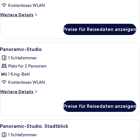
Double
Kostenloses WLAN
Sleeps
Weitere
Weitere Details
2
Details
anzeigen
für
Preise für Reisedaten anzeigen
Wilde
Studio
Double
Alle
Ein Hotelzimmer mit Bett, Küchenzeile 
5
Sleeps
Panoramic-Studio
Fotos
2
1 Schlafzimmer
für
Platz für 2 Personen
Panoramic-
Studio
1 King-Bett
anzeigen
Kostenloses WLAN
Weitere
Weitere Details
Details
für
Preise für Reisedaten anzeigen
Panoramic-
Studio
Alle
Ein modernes Schlafzimmer mit einem gr
6
Panoramic-Studio, Stadtblick
Fotos
1 Schlafzimmer
für