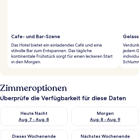
Cafe- und Bar-Szene
Gelass
Das Hotel bietet ein einladendes Café und eine
Verdunk
stilvolle Bar zum Entspannen. Das tägliche
jedem G
kontinentale Frühstück sorgt für einen leckeren Start
individu
in den Morgen.
Schlumm
Zimmeroptionen
Überprüfe die Verfügbarkeit für diese Daten
Überprüfe die Verfügbarkeit für heute Nacht, Aug. 7 - Aug. 8.
Überprüfe die Verfügbarkeit f
Heute Nacht
Morgen
Aug. 7 - Aug. 8
Aug. 8 - Aug. 9
Überprüfe die Verfügbarkeit für dieses Wochenende, Aug. 7 - 
Überprüfe die Verfügbarkeit f
Dieses Wochenende
Nächstes Wochenende