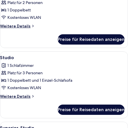
Platz für 2 Personen
Studio
anzeigen
1 Doppelbett
Kostenloses WLAN
Weitere
Weitere Details
Details
für
Preise für Reisedaten anzeigen
Studio
Alle
Ein modernes Schlafzimmer mit einem
10
Studio
Fotos
1 Schlafzimmer
für
Platz für 3 Personen
Studio
anzeigen
1 Doppelbett und 1 Einzel-Schlafsofa
Kostenloses WLAN
Weitere
Weitere Details
Details
für
Preise für Reisedaten anzeigen
Studio
Alle
Ein modernes Hotelzimmer mit einem g
8
Superior-Studio