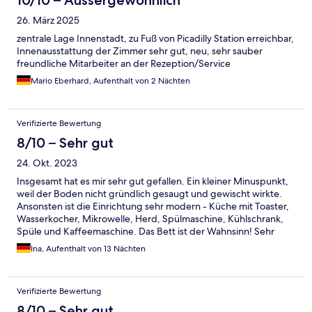
26. März 2025
zentrale Lage Innenstadt, zu Fuß von Picadilly Station erreichbar,
Innenausstattung der Zimmer sehr gut, neu, sehr sauber
freundliche Mitarbeiter an der Rezeption/Service
Mario Eberhard, Aufenthalt von 2 Nächten
Verifizierte Bewertung
8/10 – Sehr gut
24. Okt. 2023
Insgesamt hat es mir sehr gut gefallen. Ein kleiner Minuspunkt,
weil der Boden nicht gründlich gesaugt und gewischt wirkte.
Ansonsten ist die Einrichtung sehr modern - Küche mit Toaster,
Wasserkocher, Mikrowelle, Herd, Spülmaschine, Kühlschrank,
Spüle und Kaffeemaschine. Das Bett ist der Wahnsinn! Sehr
breit, stabil und angenehm zu liegen. Im Bett sind zwei
Ina, Aufenthalt von 13 Nächten
Schubladen und in eine davon hat mein aufgeklappter Koffer
reingepasst. Ich war zwei Wochen da und würde sicher auch
längere Aufenthalte hier verbringen. Die Mitarbeiter waren
Verifizierte Bewertung
stets freundlich und hilfsbereit. Die Lage könnte fast besser
nicht sein. Alle guten Gegenden, zum Essen gehen, Feiern und
8/10 – Sehr gut