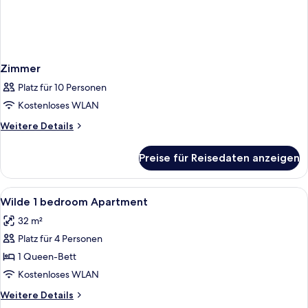
Zimmer
Platz für 10 Personen
Kostenloses WLAN
Weitere
Weitere Details
Details
für
Preise für Reisedaten anzeigen
Zimmer
Alle
Zimmersafe, Verdunkelungsvorhänge,
5
Wilde 1 bedroom Apartment
Fotos
32 m²
für
Platz für 4 Personen
Wilde
1
1 Queen-Bett
bedroom
Kostenloses WLAN
Apartment
Weitere
Weitere Details
anzeigen
Details