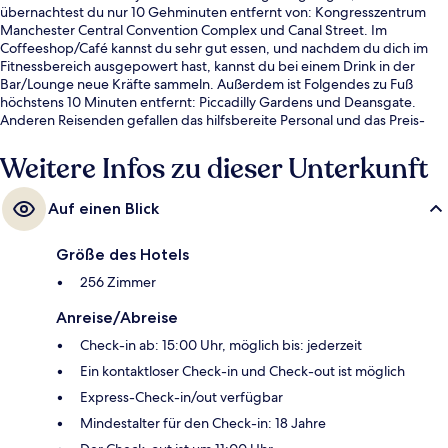
übernachtest du nur 10 Gehminuten entfernt von: Kongresszentrum
Manchester Central Convention Complex und Canal Street. Im
Coffeeshop/Café kannst du sehr gut essen, und nachdem du dich im
Fitnessbereich ausgepowert hast, kannst du bei einem Drink in der
Bar/Lounge neue Kräfte sammeln. Außerdem ist Folgendes zu Fuß
höchstens 10 Minuten entfernt: Piccadilly Gardens und Deansgate.
Anderen Reisenden gefallen das hilfsbereite Personal und das Preis-
Leistungs-Verhältnis sehr gut. Die Unterkunft ist nur einen kurzen
Fußmarsch von den öffentlichen Verkehrsmitteln entfernt: Zur U-Bahn
Weitere Infos zu dieser Unterkunft
läuft man 3 Minuten (Station St Peters Square) bzw. 5 Minuten (Station
Mosley Street).
Auf einen Blick
Größe des Hotels
256 Zimmer
Anreise/Abreise
Check-in ab: 15:00 Uhr, möglich bis: jederzeit
Ein kontaktloser Check-in und Check-out ist möglich
Express-Check-in/out verfügbar
Mindestalter für den Check-in: 18 Jahre