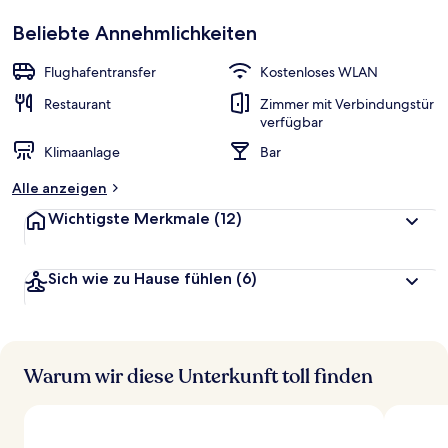
Sehr
beliebt
Beliebte Annehmlichkeiten
b
e
w
Flughafentransfer
Kostenloses WLAN
e
r
Restaurant
Zimmer mit Verbindungstür
t
verfügbar
e
Klimaanlage
Bar
t
Alle anzeigen
Wichtigste Merkmale
(12)
Sich wie zu Hause fühlen
(6)
Warum wir diese Unterkunft toll finden