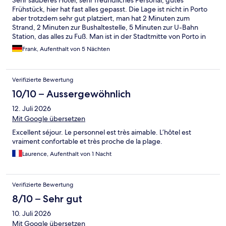
Frühstück, hier hat fast alles gepasst. Die Lage ist nicht in Porto
aber trotzdem sehr gut platziert, man hat 2 Minuten zum
Strand, 2 Minuten zur Bushaltestelle, 5 Minuten zur U-Bahn
Station, das alles zu Fuß. Man ist in der Stadtmitte von Porto in
30 Minuten, oder mit Bolt in 10-15 Minuten. Ich kann dieses
Frank, Aufenthalt von 5 Nächten
Hotel mit gutem Gewissen empfehlen.
Verifizierte Bewertung
10/10 – Aussergewöhnlich
12. Juli 2026
Mit Google übersetzen
Excellent séjour. Le personnel est très aimable. L’hôtel est
vraiment confortable et très proche de la plage.
Laurence, Aufenthalt von 1 Nacht
Verifizierte Bewertung
8/10 – Sehr gut
10. Juli 2026
Mit Google übersetzen