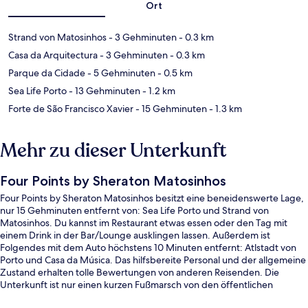
Ort
Strand von Matosinhos
- 3 Gehminuten
- 0.3 km
Casa da Arquitectura
- 3 Gehminuten
- 0.3 km
Parque da Cidade
- 5 Gehminuten
- 0.5 km
Sea Life Porto
- 13 Gehminuten
- 1.2 km
Forte de São Francisco Xavier
- 15 Gehminuten
- 1.3 km
Mehr zu dieser Unterkunft
Four Points by Sheraton Matosinhos
Four Points by Sheraton Matosinhos besitzt eine beneidenswerte Lage,
nur 15 Gehminuten entfernt von: Sea Life Porto und Strand von
Matosinhos. Du kannst im Restaurant etwas essen oder den Tag mit
einem Drink in der Bar/Lounge ausklingen lassen. Außerdem ist
Folgendes mit dem Auto höchstens 10 Minuten entfernt: Atlstadt von
Porto und Casa da Música. Das hilfsbereite Personal und der allgemeine
Zustand erhalten tolle Bewertungen von anderen Reisenden. Die
Unterkunft ist nur einen kurzen Fußmarsch von den öffentlichen
Verkehrsmitteln entfernt: Zur U-Bahn läuft man 6 Minuten (Station