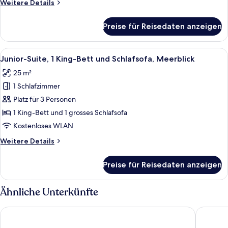
Weitere
Weitere Details
Stadtblick
Details
anzeigen
für
Preise für Reisedaten anzeigen
Superior-
Zimmer,
1 King-
Alle
Eine schwarze elektronische Tastatur 
5
Bett,
Junior-Suite, 1 King-Bett und Schlafsofa, Meerblick
Fotos
Balkon,
25 m²
Stadtblick
für
1 Schlafzimmer
Junior-
Suite,
Platz für 3 Personen
1 King-
1 King-Bett und 1 grosses Schlafsofa
Bett
Kostenloses WLAN
und
Weitere
Weitere Details
Schlafsofa,
Details
Meerblick
für
Preise für Reisedaten anzeigen
Junior-
anzeigen
Suite,
1 King-
Ähnliche Unterkünfte
Bett
und
Eurostars Matosinhos
Holiday 
Schlafsofa,
Meerblick