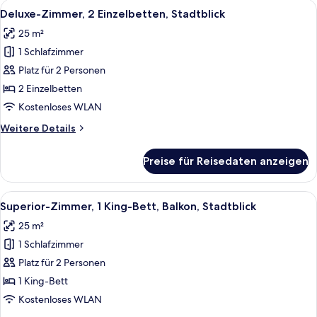
Alle
Ein Hotelzimmer mit zwei Betten, eine
5
Bett,
Deluxe-Zimmer, 2 Einzelbetten, Stadtblick
Fotos
Stadtblick
25 m²
für
1 Schlafzimmer
Deluxe-
Zimmer,
Platz für 2 Personen
2 Einzelbetten,
2 Einzelbetten
Stadtblick
Kostenloses WLAN
anzeigen
Weitere
Weitere Details
Details
für
Preise für Reisedaten anzeigen
Deluxe-
Zimmer,
2 Einzelbetten,
Alle
Ein Hotelzimmer mit Bett, Nachttische
6
Stadtblick
Superior-Zimmer, 1 King-Bett, Balkon, Stadtblick
Fotos
25 m²
für
1 Schlafzimmer
Superior-
Zimmer,
Platz für 2 Personen
1 King-
1 King-Bett
Bett,
Kostenloses WLAN
Balkon,