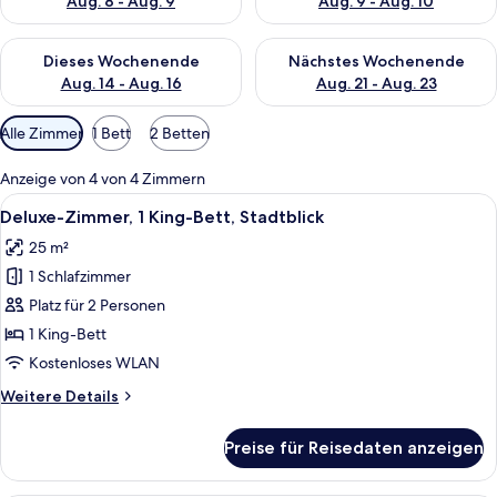
Aug. 8 - Aug. 9
Aug. 9 - Aug. 10
Überprüfe die Verfügbarkeit für dieses Wochenende, Aug. 14 -
Überprüfe die Verfügbarkeit f
Dieses Wochenende
Nächstes Wochenende
Aug. 14 - Aug. 16
Aug. 21 - Aug. 23
Verfügbare
Alle Zimmer
1 Bett
2 Betten
Filter
für
Anzeige von 4 von 4 Zimmern
Zimmer
Alle
Ein Hotelzimmer mit einem großen Bett
7
Deluxe-Zimmer, 1 King-Bett, Stadtblick
Fotos
25 m²
für
1 Schlafzimmer
Deluxe-
Zimmer,
Platz für 2 Personen
1 King-
1 King-Bett
Bett,
Kostenloses WLAN
Stadtblick
Weitere
Weitere Details
anzeigen
Details
für
Preise für Reisedaten anzeigen
Deluxe-
Zimmer,
1 King-