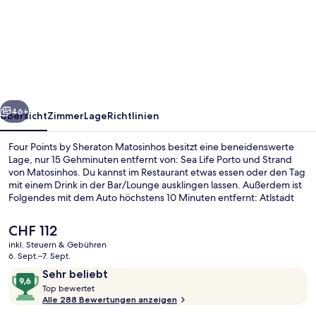
Points
by
Sheraton
Matosinhos
rück
Weiter
46+
Übersicht
Zimmer
Lage
Richtlinien
Four Points by Sheraton Matosinhos besitzt eine beneidenswerte
Lage, nur 15 Gehminuten entfernt von: Sea Life Porto und Strand
von Matosinhos. Du kannst im Restaurant etwas essen oder den Tag
mit einem Drink in der Bar/Lounge ausklingen lassen. Außerdem ist
Folgendes mit dem Auto höchstens 10 Minuten entfernt: Atlstadt
von Porto und Casa da Música. Das hilfsbereite Personal und der
allgemeine Zustand erhalten tolle Bewertungen von anderen
Der
CHF 112
Reisenden. Die Unterkunft ist nur einen kurzen Fußmarsch von den
aktuelle
inkl. Steuern & Gebühren
öffentlichen Verkehrsmitteln entfernt: Zur U-Bahn läuft man 6
Preis
6. Sept.–7. Sept.
Minuten (Station Matosinhos Sul) bzw. 12 Minuten (Station Brito
Aussenbereich
beträgt
Bewertungen
9,6
Capelo).
Sehr beliebt
CHF 112.
T
von
Top bewertet
o
Alle 288 Bewertungen anzeigen
10,
p