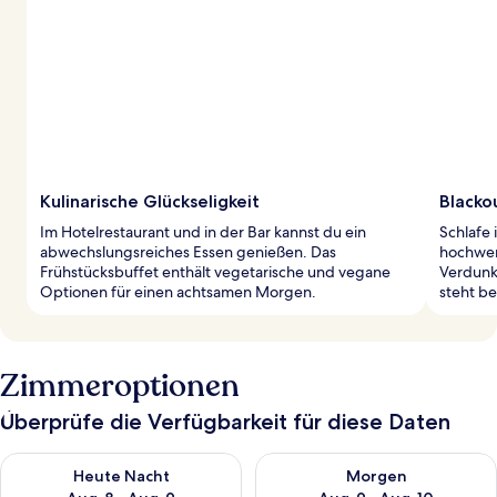
Kulinarische Glückseligkeit
Blacko
Im Hotelrestaurant und in der Bar kannst du ein
Schlafe 
abwechslungsreiches Essen genießen. Das
hochwer
Frühstücksbuffet enthält vegetarische und vegane
Verdunk
Optionen für einen achtsamen Morgen.
steht be
Zimmeroptionen
Überprüfe die Verfügbarkeit für diese Daten
Überprüfe die Verfügbarkeit für heute Nacht, Aug. 8 - Aug. 9.
Überprüfe die Verfügbarkeit f
Heute Nacht
Morgen