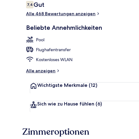
Bewertungen
Gut
7,4
7,4 von 10.
Alle 468 Bewertungen anzeigen
Innenpool, A
Beliebte Annehmlichkeiten
Pool
Flughafentransfer
Kostenloses WLAN
Alle anzeigen
Wichtigste Merkmale
(12)
Sich wie zu Hause fühlen
(6)
Zimmeroptionen