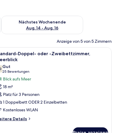
es Wochenende, Aug. 7 - Aug. 9.
Überprüfe die Verfügbarkeit für nächstes Wochenende, Aug. 1
Nächstes Wochenende
Aug. 14 - Aug. 16
Anzeige von 5 von 5 Zimmern
rdentlich bezogenen Bett, einem Nachttisch mit einer Vase und einer Wand
le
Ein Yachthafen mit zahlreichen Booten, ein m
8
tandard-Doppel- oder -Zweibettzimmer,
otos
eerblick
ür
Gut
0
tandard-
7.0 von 10
(25
25 Bewertungen
oppel-
Bewertungen)
Blick aufs Meer
der
18 m²
Platz für 3 Personen
weibettzimmer,
1 Doppelbett ODER 2 Einzelbetten
eerblick
Kostenloses WLAN
nzeigen
itere
itere Details
tails
r
Preise anzeigen