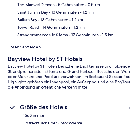
Triq Manwel Dimech
- 5 Gehminuten
- 0.5 km
Saint Julian's Bay
- 13 Gehminuten
- 1.2 km
Kar
Balluta Bay
- 13 Gehminuten
- 1.2 km
Tower Road
- 14 Gehminuten
- 1.2 km
Strandpromenade in Sliema
- 17 Gehminuten
- 1.5 km
Mehr anzeigen
Bayview Hotel by ST Hotels
Bayview Hotel by ST Hotels besitzt eine Dachterrasse und Folgendes
Strandpromenade in Sliema und Grand Harbour. Besuche den Welln
oder Maniküre und Pediküre verwöhnen. Im Restaurant Seastar R
Highlights gehören ein Innenpool, ein Außenpool und eine Bar/Lou
die Anbindung an öffentliche Verkehrsmittel.
Größe des Hotels
156 Zimmer
Erstreckt sich über 7 Stockwerke