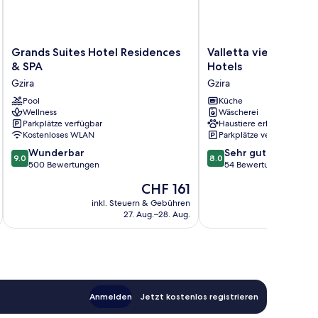
Grands
Valletta
Grands Suites Hotel Residences
Valletta view Apart
Suites
view
& SPA
Hotels
Hotel
Apartments
Gzira
Gzira
Residences
by
&
Pool
ST
Küche
Wellness
Wäscherei
SPA
Hotels
Parkplätze verfügbar
Haustiere erlaubt
Gzira
Gzira
Kostenloses WLAN
Parkplätze verfügbar
9.0
8.0
Wunderbar
Sehr gut
9.0
8.0
von
von
500 Bewertungen
54 Bewertungen
10,
10,
Der
CHF 161
Wunderbar,
Sehr
Preis
500
gut,
inkl. Steuern & Gebühren
inkl. S
beträgt
27. Aug.–28. Aug.
Bewertungen
54
CHF 161
Bewertungen
Anmelden
Jetzt kostenlos registrieren