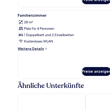
Alle
Ein ordentlich bezogenes Bett 
6
Familienzimmer
Fotos
28 m²
für
Platz für 4 Personen
Familienzimmer
anzeigen
1 Doppelbett und 2 Einzelbetten
Kostenloses WLAN
Weitere
Weitere Details
Details
für
Familienzimmer
Preise anzeige
Ähnliche Unterkünfte
Azur Hotel by ST Hotels
115 The Stran