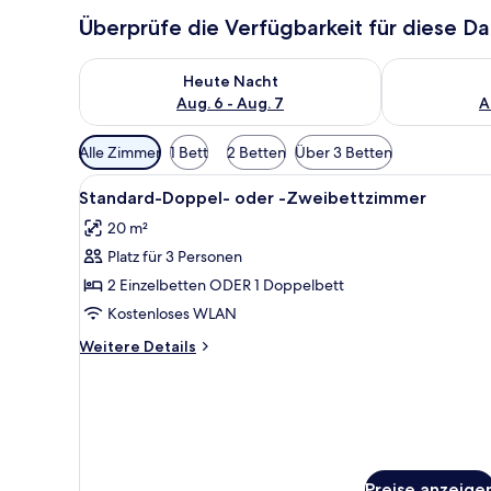
Überprüfe die Verfügbarkeit für diese D
Überprüfe die Verfügbarkeit für heute Nacht, Aug. 6
Überprüfe die
Heute Nacht
Aug. 6 - Aug. 7
A
Verfügbare
Alle Zimmer
1 Bett
2 Betten
Über 3 Betten
Filter
Alle
Ein Hotelzimmer mit Bett, Nacht
für
7
Standard-Doppel- oder -Zweibettzimmer
Fotos
Zimmer
20 m²
für
Platz für 3 Personen
Standard-
Doppel-
2 Einzelbetten ODER 1 Doppelbett
oder
Kostenloses WLAN
-
Weitere
Weitere Details
Zweibettzimmer
Details
anzeigen
für
Standard-
Doppel-
oder
-
Zweibettzimmer
Preise anzeige