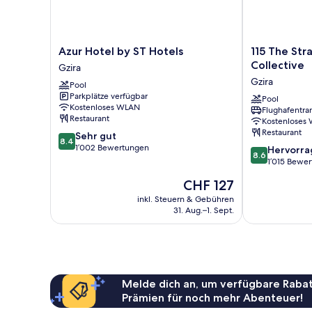
Azur
115
Azur Hotel by ST Hotels
115 The Str
Hotel
The
Collective
Gzira
by
Strand
Gzira
Pool
ST
Hotel
Parkplätze verfügbar
Hotels
by
Pool
Kostenloses WLAN
Flughafentra
Gzira
NEU
Restaurant
Kostenloses
Collective
Restaurant
8.4
Sehr gut
Gzira
8.4
von
1’002 Bewertungen
8.6
Hervorr
8.6
10,
von
1’015 Bewe
Sehr
10,
Der
CHF 127
gut,
Hervorragend
Preis
1’002
1’015
inkl. Steuern & Gebühren
beträgt
Bewertungen
31. Aug.–1. Sept.
Bewertungen
CHF 127
Melde dich an, um verfügbare Rabat
Prämien für noch mehr Abenteuer!