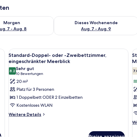
aten
 - Aug. 7.
 Verfügbarkeit für morgen, Aug. 7 - Aug. 8.
Überprüfe die Verfügbarkeit für dies
Morgen
Dieses Wochenende
ug. 7 - Aug. 8
Aug. 7 - Aug. 9
tisch mit Pflanze, Sessel und kleinem Tisch mit Buch.
Alle
Ein modernes Hotelzimmer mit einem o
Al
6
Standard-Doppel- oder -Zweibettzimmer,
S
Fotos
F
eingeschränkter Meerblick
M
für
f
Sehr gut
8.2
7.
Standard-
S
8.2 von 10
(10
10 Bewertungen
Doppel-
D
Bewertungen)
20 m²
oder
o
Platz für 3 Personen
-
-
1 Doppelbett ODER 2 Einzelbetten
Zweibettzimmer,
Z
Kostenloses WLAN
eingeschränkter
M
Weitere
Meerblick
Weitere Details
a
Details
anzeigen
We
We
für
De
Standard-
fü
Doppel-
n
Preise anzeigen