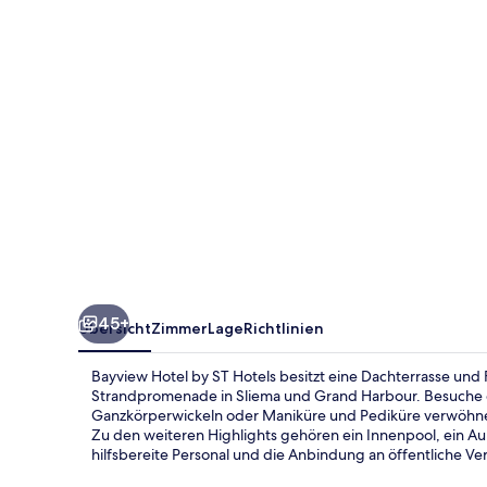
Hotels
45+
Übersicht
Zimmer
Lage
Richtlinien
Bayview Hotel by ST Hotels besitzt eine Dachterrasse und 
Strandpromenade in Sliema und Grand Harbour. Besuche d
Ganzkörperwickeln oder Maniküre und Pediküre verwöhne
Zu den weiteren Highlights gehören ein Innenpool, ein 
hilfsbereite Personal und die Anbindung an öffentliche Ver