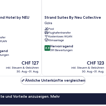
Strand
and Hotel by NEU
Strand Suites By Neu Collective
Suites
Gzira
By
Pool
Neu
Flughafentransfer
Collective
Kostenloses WLAN
nsfer
Gzira
Klimaanlage
 WLAN
8.8
Hervorragend
8.8
von
391 Bewertungen
agend
10,
rtungen
Hervorragend,
Der
Der
CHF 127
CHF 123
391
,
Preis
Preis
Bewertungen
inkl. Steuern & Gebühren
inkl. Steuern & Gebühren
beträgt
beträgt
30. Aug.–31. Aug.
30. Aug.–31. Aug.
CHF 127
CHF 123
Ähnliche Unterkünfte vergleichen
te und Vorteile anzuzeigen. Mehr