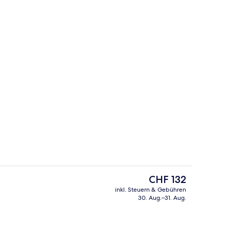
Abendessen
Der
CHF 132
aktuelle
inkl. Steuern & Gebühren
Preis
30. Aug.–31. Aug.
Außenpool, Sonnenschirme, Liegestühle
Standard-Doppel- oder -Zweibettzim
beträgt
CHF 132.