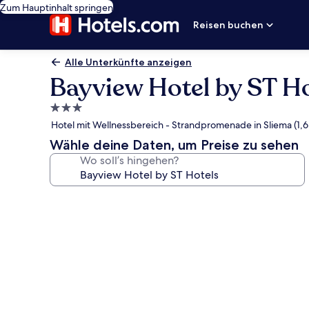
Zum Hauptinhalt springen
Reisen buchen
Alle Unterkünfte anzeigen
Bayview Hotel by ST Ho
3.0-
Sterne-
Hotel mit Wellnessbereich - Strandpromenade in Sliema (1,6
Unterkunft
Wähle deine Daten, um Preise zu sehen
Wo soll’s hingehen?
Fotogalerie
von
Bayview
Hotel
by
ST