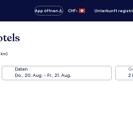
•
App öffnen
CHF
Unterkunft registr
tels
 km)
Daten
G