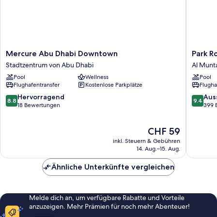
Mercure
Park
Mercure Abu Dhabi Downtown
Park R
Abu
Rotana
Stadtzentrum von Abu Dhabi
Al Munt
Dhabi
Al
Pool
Wellness
Pool
Downtown
Muntaz
Flughafentransfer
Kostenlose Parkplätze
Flugha
Stadtzentrum
von
8.8
9.4
Hervorragend
Aus
8.8
9.4
Abu
von
von
18 Bewertungen
399 
Dhabi
10,
10,
Hervorragend,
Ausserg
Der
CHF 59
18
399
Preis
Bewertungen
Bewert
inkl. Steuern & Gebühren
beträgt
14. Aug.–15. Aug.
CHF 59
Ähnliche Unterkünfte vergleichen
Melde dich an, um verfügbare Rabatte und Vorteile
anzuzeigen. Mehr Prämien für noch mehr Abenteuer!