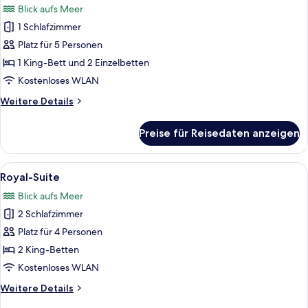
Blick aufs Meer
für
1 Schlafzimmer
Familienzimmer
anzeigen
Platz für 5 Personen
1 King-Bett und 2 Einzelbetten
Kostenloses WLAN
Weitere
Weitere Details
Details
für
Preise für Reisedaten anzeigen
Familienzimmer
Alle
Eine geräumige Hotelhalle mit großzüg
5
Royal-Suite
Fotos
Blick aufs Meer
für
2 Schlafzimmer
Royal-
Suite
Platz für 4 Personen
anzeigen
2 King-Betten
Kostenloses WLAN
Weitere
Weitere Details
Details