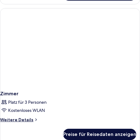
(Gulf
View)
Zimmer
Platz für 3 Personen
Kostenloses WLAN
Weitere
Weitere Details
Details
für
Preise für Reisedaten anzeigen
Zimmer