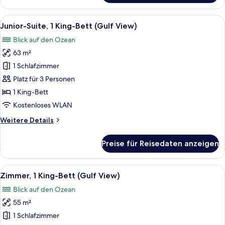
Zimmer,
1 King-
Alle
Ein Hotelzimmer mit einem großen Bett,
7
Bett
Junior-Suite, 1 King-Bett (Gulf View)
Fotos
(Gulf
Blick auf den Ozean
View)
für
63 m²
Junior-
Suite,
1 Schlafzimmer
1 King-
Platz für 3 Personen
Bett
1 King-Bett
(Gulf
Kostenloses WLAN
View)
Weitere
Weitere Details
anzeigen
Details
für
Preise für Reisedaten anzeigen
Junior-
Suite,
1 King-
Alle
Ein Hotelzimmer mit einem großen Bet
4
Bett
Zimmer, 1 King-Bett (Gulf View)
Fotos
(Gulf
Blick auf den Ozean
View)
für
55 m²
Zimmer,
1 King-
1 Schlafzimmer