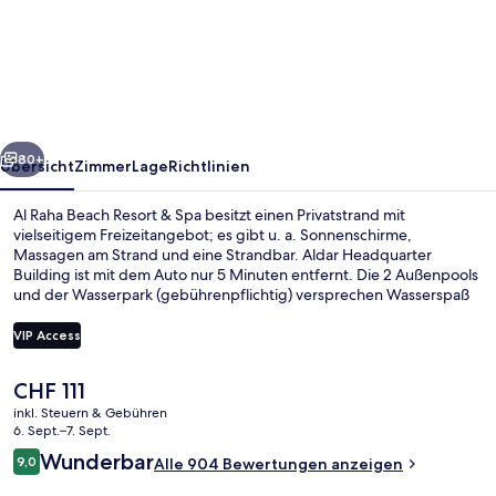
Raha
Beach
Resort
&
Spa
rück
Weiter
80+
Übersicht
Zimmer
Lage
Richtlinien
Al Raha Beach Resort & Spa besitzt einen Privatstrand mit
vielseitigem Freizeitangebot; es gibt u. a. Sonnenschirme,
Massagen am Strand und eine Strandbar. Aldar Headquarter
Building ist mit dem Auto nur 5 Minuten entfernt. Die 2 Außenpools
und der Wasserpark (gebührenpflichtig) versprechen Wasserspaß
pur. Wenn dir eher der Sinn nach Entspannung steht, kannst du
dich im Wellnessbereich mit Tiefengewebe-Massagen,
VIP Access
Ganzkörperwickeln und Aromatherapie verwöhnen lassen. Sevilla
Restaurant, eins von 5 Restaurants, serviert internationale Küche
Der
CHF 111
und ist zum Frühstück, Mittagessen und Abendessen geöffnet. Als
Innenpool, 2 Außenpools, Cabañas (
aktuelle
weitere Highlights bietet dieses Hotel im luxuriösen Stil 3
inkl. Steuern & Gebühren
Preis
6. Sept.–7. Sept.
Bars/Lounges, einen Innenpool und einen Jachthafen. Andere
beträgt
Reisende lieben das hilfsbereite Personal.
Bewertungen
Wunderbar
9,0
Alle 904 Bewertungen anzeigen
CHF 111.
9,0 von 10.