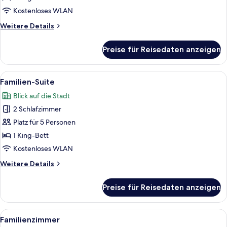
Suite)
Kostenloses WLAN
anzeigen
Weitere
Weitere Details
Details
für
Preise für Reisedaten anzeigen
Suite
(Al
Raha
Alle
Ein Hotelzimmer mit einem großen Bet
5
Suite)
Familien-Suite
Fotos
Blick auf die Stadt
für
2 Schlafzimmer
Familien-
Suite
Platz für 5 Personen
anzeigen
1 King-Bett
Kostenloses WLAN
Weitere
Weitere Details
Details
für
Preise für Reisedaten anzeigen
Familien-
Suite
Alle
Ein Hotelzimmer mit Esstisch, zwei Be
6
Familienzimmer
Fotos