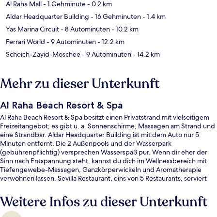
Al Raha Mall
- 1 Gehminute
- 0.2 km
Aldar Headquarter Building
- 16 Gehminuten
- 1.4 km
Yas Marina Circuit
- 8 Autominuten
- 10.2 km
Ferrari World
- 9 Autominuten
- 12.2 km
Scheich-Zayid-Moschee
- 9 Autominuten
- 14.2 km
Mehr zu dieser Unterkunft
Al Raha Beach Resort & Spa
Al Raha Beach Resort & Spa besitzt einen Privatstrand mit vielseitigem
Freizeitangebot; es gibt u. a. Sonnenschirme, Massagen am Strand und
eine Strandbar. Aldar Headquarter Building ist mit dem Auto nur 5
Minuten entfernt. Die 2 Außenpools und der Wasserpark
(gebührenpflichtig) versprechen Wasserspaß pur. Wenn dir eher der
Sinn nach Entspannung steht, kannst du dich im Wellnessbereich mit
Tiefengewebe-Massagen, Ganzkörperwickeln und Aromatherapie
verwöhnen lassen. Sevilla Restaurant, eins von 5 Restaurants, serviert
internationale Küche und ist zum Frühstück, Mittagessen und
Abendessen geöffnet. Als weitere Highlights bietet dieses Hotel im
Weitere Infos zu dieser Unterkunft
luxuriösen Stil 3 Bars/Lounges, einen Innenpool und einen Jachthafen.
Andere Reisende lieben das hilfsbereite Personal.