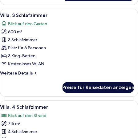
Zimmer,
1 King-
Alle
Ein geräumiges Wohnzimmer mit einem
9
Bett
Villa, 3 Schlafzimmer
Fotos
Blick auf den Garten
für
600 m²
Villa,
3 Schlafzimmer
3 Schlafzimmer
anzeigen
Platz für 6 Personen
3 King-Betten
Kostenloses WLAN
Weitere
Weitere Details
Details
für
Preise für Reisedaten anzeigen
Villa,
3 Schlafzimmer
Alle
Ein Gebäude mit mehreren Rundbogen
13
Villa, 4 Schlafzimmer
Fotos
Blick auf den Strand
für
715 m²
Villa,
4 Schlafzimmer
4 Schlafzimmer