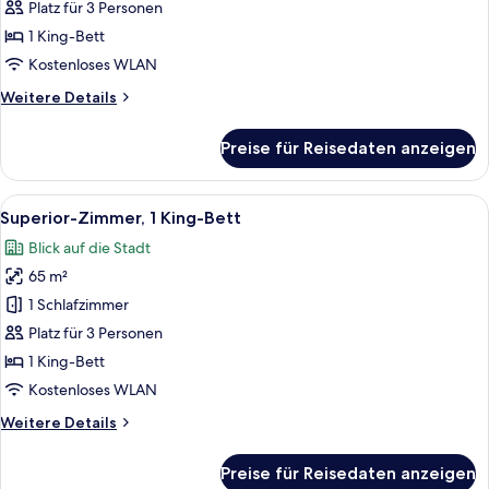
Bett
Platz für 3 Personen
(Gulf
1 King-Bett
View)
Kostenloses WLAN
anzeigen
Weitere
Weitere Details
Details
für
Preise für Reisedaten anzeigen
Zimmer,
1 King-
Bett
Alle
Ein Hotelzimmer mit einem großen Bett
3
(Gulf
Superior-Zimmer, 1 King-Bett
Fotos
View)
Blick auf die Stadt
für
65 m²
Superior-
Zimmer,
1 Schlafzimmer
1 King-
Platz für 3 Personen
Bett
1 King-Bett
anzeigen
Kostenloses WLAN
Weitere
Weitere Details
Details
für
Preise für Reisedaten anzeigen
Superior-