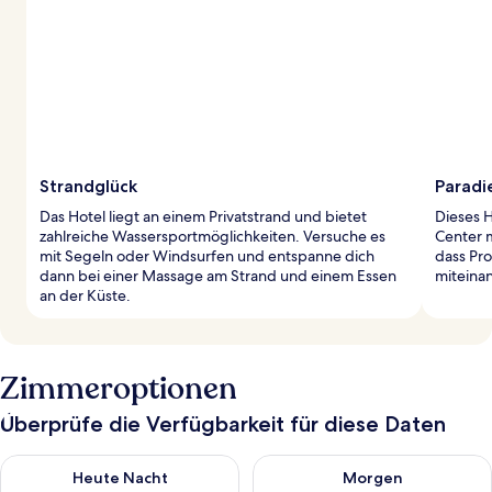
Strandglück
Paradi
Das Hotel liegt an einem Privatstrand und bietet
Dieses 
zahlreiche Wassersportmöglichkeiten. Versuche es
Center m
mit Segeln oder Windsurfen und entspanne dich
dass Pr
dann bei einer Massage am Strand und einem Essen
miteina
an der Küste.
Zimmeroptionen
Überprüfe die Verfügbarkeit für diese Daten
Überprüfe die Verfügbarkeit für heute Nacht, Aug. 9 - Aug. 10
Überprüfe die Verfügbarkeit fü
Heute Nacht
Morgen