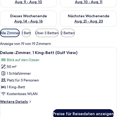
Aug. 9 - Aug. 10
Aug. 10 - Aug. 11
Überprüfe die Verfügbarkeit für dieses Wochenende, Aug. 14 -
Überprüfe die Verfügbarkeit f
Dieses Wochenende
Nächstes Wochenende
Aug. 14 - Aug. 16
Aug. 21 - Aug. 23
Verfügbare
Alle Zimmer
1 Bett
Über 3 Betten
2 Betten
Filter
für
Anzeige von 19 von 19 Zimmern
Zimmer
Alle
Ein Hotelzimmer mit einem großen Bet
5
Deluxe-Zimmer, 1 King-Bett (Gulf View)
Fotos
Blick auf den Ozean
für
50 m²
Deluxe-
Zimmer,
1 Schlafzimmer
1 King-
Platz für 3 Personen
Bett
1 King-Bett
(Gulf
Kostenloses WLAN
View)
Weitere
Weitere Details
anzeigen
Details
für
Preise für Reisedaten anzeigen
Deluxe-