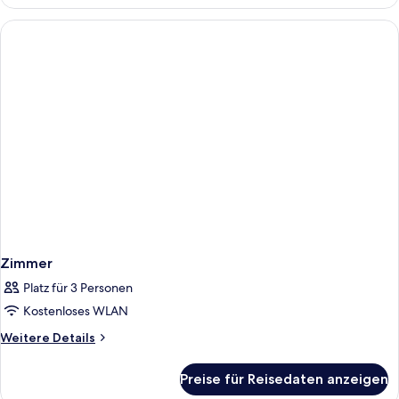
Zimmer
Platz für 3 Personen
Kostenloses WLAN
Weitere
Weitere Details
Details
für
Preise für Reisedaten anzeigen
Zimmer