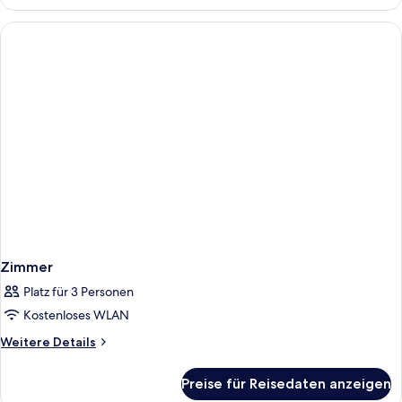
Zimmer
Platz für 3 Personen
Kostenloses WLAN
Weitere
Weitere Details
Details
für
Preise für Reisedaten anzeigen
Zimmer