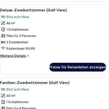
Alle
Ein Hotelzimmer mit zwei Betten, ein
6
Deluxe-Zweibettzimmer (Gulf View)
Fotos
Blick aufs Meer
für
46 m²
Deluxe-
Zweibettzimmer
1 Schlafzimmer
(Gulf
Platz für 3 Personen
View)
2 Einzelbetten
anzeigen
Kostenloses WLAN
Weitere
Weitere Details
Details
für
Preise für Reisedaten anzeigen
Deluxe-
Zweibettzimmer
(Gulf
Alle
Ein Hotelzimmer mit drei Betten, jed
3
View)
Familien-Zweibettzimmer (Gulf View)
Fotos
Blick aufs Meer
für
60 m²
Familien-
Zweibettzimmer
1 Schlafzimmer
(Gulf
Platz für 4 Personen