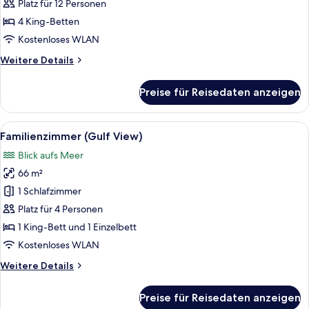
anzeigen
Platz für 12 Personen
4 King-Betten
Kostenloses WLAN
Weitere
Weitere Details
Details
für
Preise für Reisedaten anzeigen
Villa,
4 Schlafzimmer
Alle
Ein Hotelzimmer mit zwei Betten, eine
3
Familienzimmer (Gulf View)
Fotos
Blick aufs Meer
für
66 m²
Familienzimmer
(Gulf
1 Schlafzimmer
View)
Platz für 4 Personen
anzeigen
1 King-Bett und 1 Einzelbett
Kostenloses WLAN
Weitere
Weitere Details
Details
für
Preise für Reisedaten anzeigen
Familienzimmer