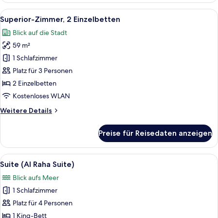
View)
Alle
Ein Hotelzimmer mit zwei Betten, eine
2
Superior-Zimmer, 2 Einzelbetten
Fotos
Blick auf die Stadt
für
59 m²
Superior-
Zimmer,
1 Schlafzimmer
2 Einzelbetten
Platz für 3 Personen
anzeigen
2 Einzelbetten
Kostenloses WLAN
Weitere
Weitere Details
Details
für
Preise für Reisedaten anzeigen
Superior-
Zimmer,
2 Einzelbetten
Alle
Ein Hotelzimmer mit Bett, Schreibtisch,
6
Suite (Al Raha Suite)
Fotos
Blick aufs Meer
für
1 Schlafzimmer
Suite
(Al
Platz für 4 Personen
Raha
1 King-Bett