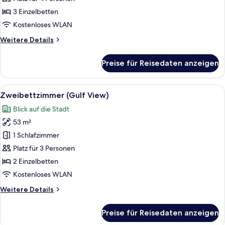
View)
3 Einzelbetten
anzeigen
Kostenloses WLAN
Weitere
Weitere Details
Details
für
Preise für Reisedaten anzeigen
Familien-
Zweibettzimmer
(Gulf
Alle
Ein Hotelzimmer mit zwei Betten, einem
4
View)
Zweibettzimmer (Gulf View)
Fotos
Blick auf die Stadt
für
53 m²
Zweibettzimmer
(Gulf
1 Schlafzimmer
View)
Platz für 3 Personen
anzeigen
2 Einzelbetten
Kostenloses WLAN
Weitere
Weitere Details
Details
für
Preise für Reisedaten anzeigen
Zweibettzimmer
(Gulf