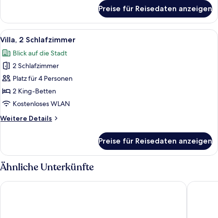
für
Preise für Reisedaten anzeigen
Royal-
Suite
Alle
Ein Hotelzimmer mit einem großen Bett,
7
Villa, 2 Schlafzimmer
Fotos
Blick auf die Stadt
für
2 Schlafzimmer
Villa,
2 Schlafzimmer
Platz für 4 Personen
anzeigen
2 King-Betten
Kostenloses WLAN
Weitere
Weitere Details
Details
für
Preise für Reisedaten anzeigen
Villa,
2 Schlafzimmer
Ähnliche Unterkünfte
Mercure Abu Dhabi Downtown
Park Rot