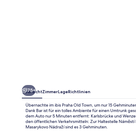
75+
Übersicht
Zimmer
Lage
Richtlinien
Übernachte im ibis Praha Old Town, um nur 15 Gehminuten 
Dank Bar ist für ein tolles Ambiente für einen Umtrunk ge
dem Auto nur 5 Minuten entfernt: Karlsbrücke und Wenzel
den öffentlichen Verkehrsmitteln: Zur Haltestelle Náměstí 
Masarykovo Nádraží sind es 3 Gehminuten.