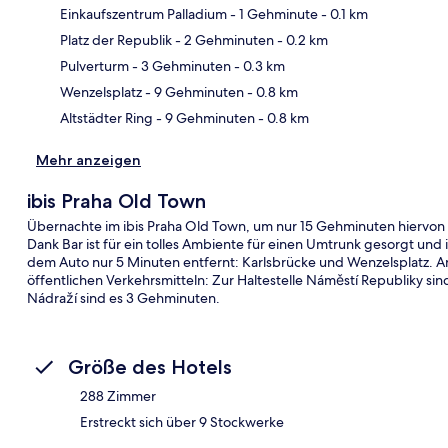
Einkaufszentrum Palladium
- 1 Gehminute
- 0.1 km
Platz der Republik
- 2 Gehminuten
- 0.2 km
Kar
Pulverturm
- 3 Gehminuten
- 0.3 km
Wenzelsplatz
- 9 Gehminuten
- 0.8 km
Altstädter Ring
- 9 Gehminuten
- 0.8 km
Mehr anzeigen
ibis Praha Old Town
Übernachte im ibis Praha Old Town, um nur 15 Gehminuten hiervon e
Dank Bar ist für ein tolles Ambiente für einen Umtrunk gesorgt und 
dem Auto nur 5 Minuten entfernt: Karlsbrücke und Wenzelsplatz. A
öffentlichen Verkehrsmitteln: Zur Haltestelle Náměstí Republiky sin
Nádraží sind es 3 Gehminuten.
Größe des Hotels
288 Zimmer
Erstreckt sich über 9 Stockwerke