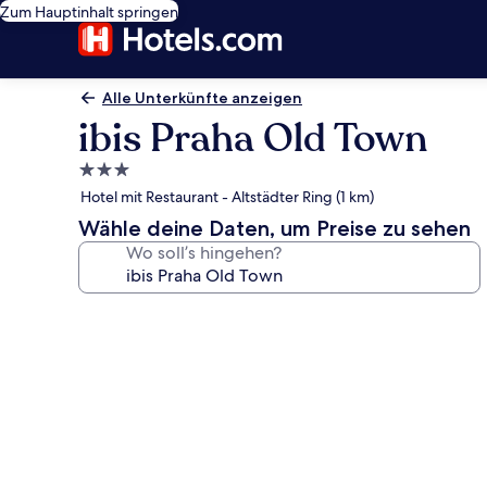
Zum Hauptinhalt springen
Alle Unterkünfte anzeigen
ibis Praha Old Town
3.0-
Sterne-
Hotel mit Restaurant - Altstädter Ring (1 km)
Unterkunft
Wähle deine Daten, um Preise zu sehen
Wo soll’s hingehen?
Fotogalerie
von
ibis
Praha
Old
Town