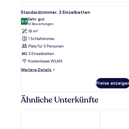
1
Doppelbett
Alle
Ein Hotelzimmer mit zwei Bett
9
Standardzimmer, 3 Einzelbetten
Fotos
Sehr gut
für
8.0
8.0 von 10
(10
10 Bewertungen
Standardzimmer,
Bewertungen)
18 m²
3 Einzelbetten
1 Schlafzimmer
anzeigen
Platz für 3 Personen
3 Einzelbetten
Kostenloses WLAN
Weitere
Weitere Details
Details
für
Preise anzeige
Standardzimmer,
3 Einzelbetten
Ähnliche Unterkünfte
ibis Praha Wenceslas Square
Residence Be