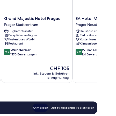
Grand
EA
Grand Majestic Hotel Prague
EA Hotel Moment Sel
Majestic
Hotel
Prager Stadtzentrum
Prager Neustadt
Hotel
Moment
Flughafentransfer
Haustiere erlaubt
Prague
Self
Parkplätze verfügbar
Parkplätze verfügbar
Prager
Check-
Kostenloses WLAN
Kostenloses WLAN
Stadtzentrum
In
Restaurant
Klimaanlage
Prager
9.2
9.2
Wunderbar
Wunderbar
Neustadt
9.2
9.2
von
von
1’170 Bewertungen
161 Bewertungen
10,
10,
Wunderbar,
Wunderbar,
Der
CHF 105
1’170
161
Preis
Bewertungen
Bewertungen
inkl. Steuern & Gebühren
inkl. S
beträgt
16. Aug.–17. Aug.
CHF 105
Anmelden
Jetzt kostenlos registrieren