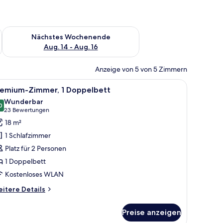
es Wochenende, Aug. 7 - Aug. 9.
Überprüfe die Verfügbarkeit für nächstes Wochenende, Aug. 1
Nächstes Wochenende
Aug. 14 - Aug. 16
Anzeige von 5 von 5 Zimmern
nster.
, einem Schreibtisch, einem Stuhl, einem Kleiderschrank und einem Fenster 
le
Premium-Zimmer, 1 Doppelbett
9
remium-Zimmer, 1 Doppelbett
otos
Wunderbar
ür
0
9.0 von 10
(23
23 Bewertungen
remium-
Bewertungen)
18 m²
immer,
1 Schlafzimmer
Platz für 2 Personen
oppelbett
1 Doppelbett
nzeigen
Kostenloses WLAN
itere
itere Details
tails
r
Preise anzeigen
emium-