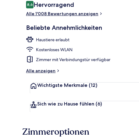
Bewertungen
Hervorragend
8,6
8,6 von 10.
Alle 1'008 Bewertungen anzeigen
Terrasse/Pati
Beliebte Annehmlichkeiten
Haustiere erlaubt
Kostenloses WLAN
Zimmer mit Verbindungstür verfügbar
Alle anzeigen
Wichtigste Merkmale
(12)
Sich wie zu Hause fühlen
(6)
Zimmeroptionen