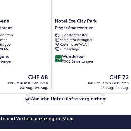
Hotel
Bene
Hotel Exe City Park
Exe
zentrum
Prager Stadtzentrum
City
egriffen
Flughafentransfer
Park
nsfer
Parkplätze verfügbar
Prager
erfügbar
Kostenloses WLAN
Stadtzentrum
 WLAN
Klimaanlage
9.2
agend
Wunderbar
9.2
von
rtungen
1’003 Bewertungen
10,
,
Wunderbar,
Der
Der
CHF 68
CHF 73
1’003
Preis
Preis
Bewertungen
inkl. Steuern & Gebühren
inkl. Steuern & Gebühren
beträgt
beträgt
23. Aug.–24. Aug.
23. Aug.–24. Aug.
CHF 68
CHF 73
Ähnliche Unterkünfte vergleichen
te und Vorteile anzuzeigen. Mehr