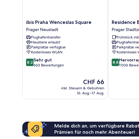
ibis
Residence
ibis Praha Wenceslas Square
Residence 
Praha
Bene
Prager Neustadt
Prager Stadt
Wenceslas
Prager
Flughafentransfer
Frühstück inb
Square
Stadtzentrum
Haustiere erlaubt
Flughafentra
Prager
Parkplätze verfügbar
Parkplätze v
Neustadt
Kostenloses WLAN
Kostenloses
8.2
8.8
Sehr gut
Hervorr
8.2
8.8
von
von
663 Bewertungen
1’006 Bewe
10,
10,
Sehr
Hervorragend
Der
CHF 66
gut,
1’006
Preis
663
Bewertungen
inkl. Steuern & Gebühren
beträgt
Bewertungen
16. Aug.–17. Aug.
CHF 66
Melde dich an, um verfügbare Rabat
Prämien für noch mehr Abenteuer!