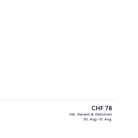
ch
Bar (in der Unterkunft)
Der
CHF 78
aktuelle
inkl. Steuern & Gebühren
Preis
30. Aug.–31. Aug.
h
Frühstück
beträgt
CHF 78.