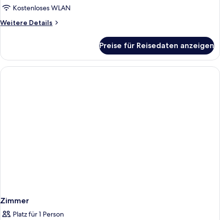
Kostenloses WLAN
Weitere
Weitere Details
Details
für
Preise für Reisedaten anzeigen
Familien-
Suite,
Meerblick
Zimmer
Platz für 1 Person