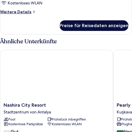
Kostenloses WLAN
Weitere
Weitere Details
Details
für
Preise für Reisedaten anzeigen
Zimmer
Ähnliche Unterkünfte
Nashira City Resort
Pearly H
Nashira
Pearly
Nashira City Resort
Pearly
City
Hotel
Stadtzentrum von Antalya
Kuşkava
Resort
Kuşkava
Pool
Frühstück inbegriffen
Frühst
Stadtzentrum
Kostenlose Parkplätze
Kostenloses WLAN
Flugha
von
Antalya
7.4
8.6
Gut
Her