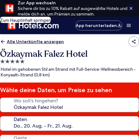
Zur App wechseln
Sichere dir bis zu 10% Rabatt auf ausgewählte Hotels und
melde dich an, um Prämien zu sammeln.
Zum Hauptinhalt springen
App herunterladen
Alle Unterkünfte anzeigen
Özkaymak Falez Hotel
5.0-
Sterne-
Hotel im gehobenen Stil am Strand mit Full-Service-Wellnessbereich -
Unterkunft
Konyaaltı-Strand (0,8 km)
Wähle deine Daten, um Preise zu sehen
Wo soll’s hingehen?
Daten
Gäste