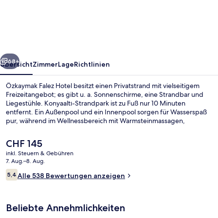
Hotel
rück
Weiter
68+
Übersicht
Zimmer
Lage
Richtlinien
Özkaymak Falez Hotel besitzt einen Privatstrand mit vielseitigem
Freizeitangebot; es gibt u. a. Sonnenschirme, eine Strandbar und
Liegestühle. Konyaaltı-Strandpark ist zu Fuß nur 10 Minuten
entfernt. Ein Außenpool und ein Innenpool sorgen für Wasserspaß
pur, während im Wellnessbereich mit Warmsteinmassagen,
Gesichtsbehandlungen und Maniküre und Pediküre für
Entspannung gesorgt wird. La Pergola Restaurant, eins von 3
Der
CHF 145
Restaurants, serviert internationale Küche und ist zum Frühstück
aktuelle
inkl. Steuern & Gebühren
geöffnet. Als weitere Highlights bietet dieses Hotel im luxuriösen
Preis
7. Aug.–8. Aug.
Stil 4 Bars/Lounges, einen Nachtclub und einen kostenlosen
Familien-Suite, Meerblick | Terrasse/Pa
beträgt
Bewertungen
Kinderclub.
5,4
Alle 538 Bewertungen anzeigen
CHF 145.
5,4 von 10.
Beliebte Annehmlichkeiten