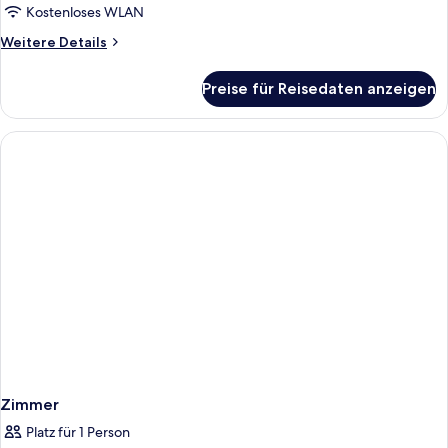
Kostenloses WLAN
Weitere
Weitere Details
Details
für
Preise für Reisedaten anzeigen
Zimmer
Zimmer
Platz für 1 Person