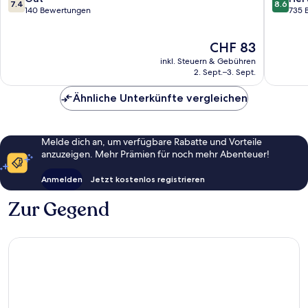
7.4
8.6
von
von
140 Bewertungen
735 
10,
10,
Gut,
Hervorr
Der
CHF 83
140
735
Preis
Bewertungen
Bewert
inkl. Steuern & Gebühren
beträgt
2. Sept.–3. Sept.
CHF 83
Ähnliche Unterkünfte vergleichen
Melde dich an, um verfügbare Rabatte und Vorteile
anzuzeigen. Mehr Prämien für noch mehr Abenteuer!
Anmelden
Jetzt kostenlos registrieren
Zur Gegend