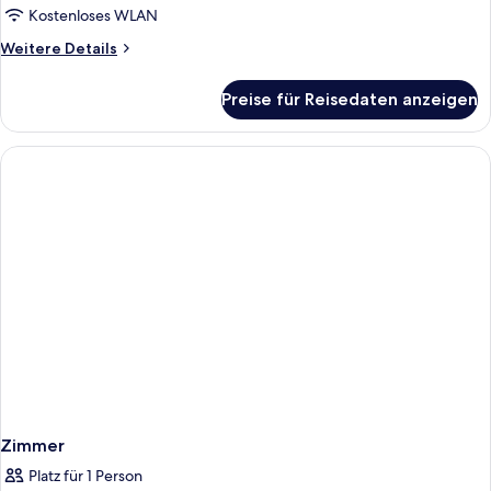
Kostenloses WLAN
Weitere
Weitere Details
Details
für
Preise für Reisedaten anzeigen
Zimmer
Zimmer
Platz für 1 Person