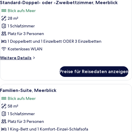
5
-
Standard-Doppel- oder -Zweibettzimmer, Meerblick
Fotos
Zweibettzimmer,
Blick aufs Meer
Stadtblick
für
28 m²
Standard-
Doppel-
1 Schlafzimmer
oder
Platz für 3 Personen
-
1 Doppelbett und 1 Einzelbett ODER 3 Einzelbetten
Zweibettzimmer,
Kostenloses WLAN
Meerblick
Weitere
Weitere Details
anzeigen
Details
für
Preise für Reisedaten anzeigen
Standard-
Doppel-
oder
Alle
Familien-Suite, Meerblick
13
-
Familien-Suite, Meerblick
Fotos
Zweibettzimmer,
Blick aufs Meer
Meerblick
für
58 m²
Familien-
Suite,
1 Schlafzimmer
Meerblick
Platz für 3 Personen
anzeigen
1 King-Bett und 1 Komfort-Einzel-Schlafsofa