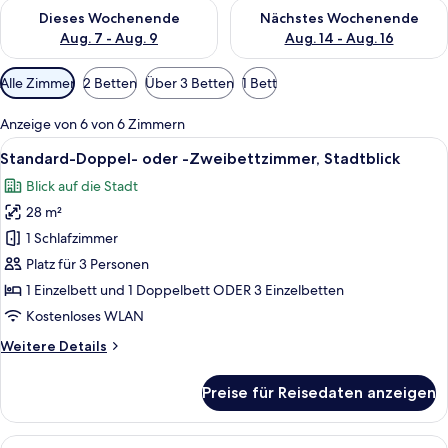
Überprüfe die Verfügbarkeit für dieses Wochenende, Aug. 7 - 
Überprüfe die Verfügbarkeit f
Dieses Wochenende
Nächstes Wochenende
Aug. 7 - Aug. 9
Aug. 14 - Aug. 16
Verfügbare
Alle Zimmer
2 Betten
Über 3 Betten
1 Bett
Filter
für
Anzeige von 6 von 6 Zimmern
Zimmer
Alle
Ein Hotelzimmer mit zwei Betten, eine
5
Standard-Doppel- oder -Zweibettzimmer, Stadtblick
Fotos
Blick auf die Stadt
für
28 m²
Standard-
Doppel-
1 Schlafzimmer
oder
Platz für 3 Personen
-
1 Einzelbett und 1 Doppelbett ODER 3 Einzelbetten
Zweibettzimmer,
Kostenloses WLAN
Stadtblick
Weitere
Weitere Details
anzeigen
Details
für
Preise für Reisedaten anzeigen
Standard-
Doppel-
oder
Alle
Ein Hotelzimmer mit Bett, Schreibtisc