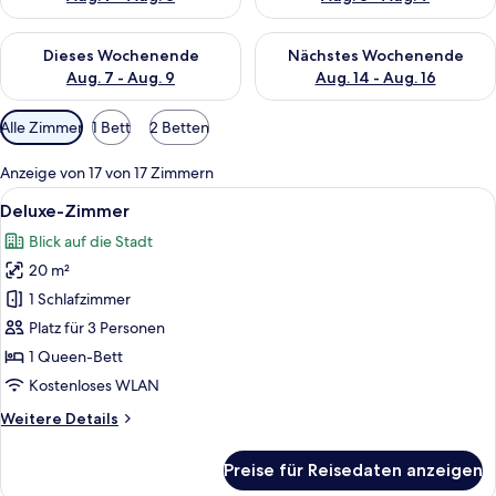
Überprüfe die Verfügbarkeit für dieses Wochenende, Aug. 7 - 
Überprüfe die Verfügbarkeit f
Dieses Wochenende
Nächstes Wochenende
Aug. 7 - Aug. 9
Aug. 14 - Aug. 16
Verfügbare
Alle Zimmer
1 Bett
2 Betten
Filter
für
Anzeige von 17 von 17 Zimmern
Zimmer
Alle
Ein modernes Hotelzimmer mit einem gr
3
Deluxe-Zimmer
Fotos
Blick auf die Stadt
für
20 m²
Deluxe-
Zimmer
1 Schlafzimmer
anzeigen
Platz für 3 Personen
1 Queen-Bett
Kostenloses WLAN
Weitere
Weitere Details
Details
für
Preise für Reisedaten anzeigen
Deluxe-