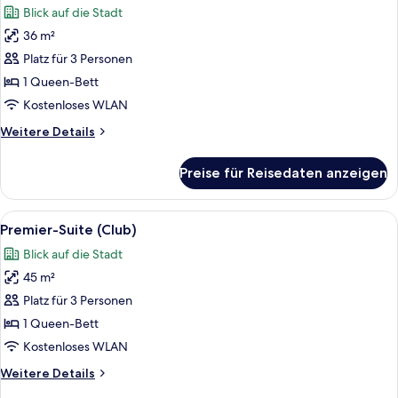
Blick auf die Stadt
für
36 m²
Junior-
Suite
Platz für 3 Personen
(Club)
1 Queen-Bett
anzeigen
Kostenloses WLAN
Weitere
Weitere Details
Details
für
Preise für Reisedaten anzeigen
Junior-
Suite
(Club)
Alle
Premier-Suite (Club)
7
Premier-Suite (Club)
Fotos
Blick auf die Stadt
für
45 m²
Premier-
Suite
Platz für 3 Personen
(Club)
1 Queen-Bett
anzeigen
Kostenloses WLAN
Weitere
Weitere Details
Details