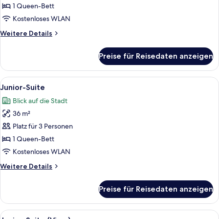
(Club)
1 Queen-Bett
anzeigen
Kostenloses WLAN
Weitere
Weitere Details
Details
für
Preise für Reisedaten anzeigen
Deluxe-
Zimmer
(Club)
Alle
Ein Hotelzimmer mit einem großen Bett
4
Junior-Suite
Fotos
Blick auf die Stadt
für
36 m²
Junior-
Suite
Platz für 3 Personen
anzeigen
1 Queen-Bett
Kostenloses WLAN
Weitere
Weitere Details
Details
für
Preise für Reisedaten anzeigen
Junior-
Suite
Alle
Ein Hotelzimmer mit einem großen Bett
4