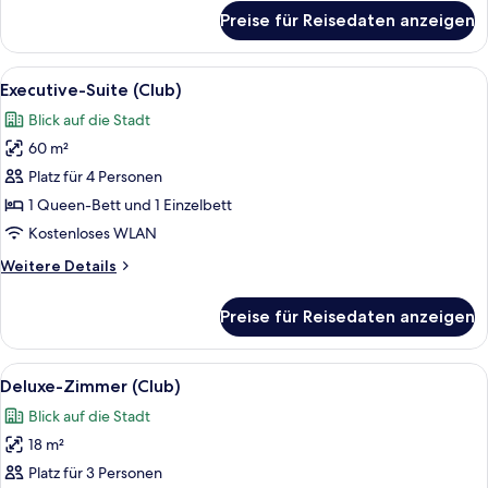
für
Preise für Reisedaten anzeigen
Premier-
Suite
(Club)
Alle
Executive-Suite (Club)
6
Executive-Suite (Club)
Fotos
Blick auf die Stadt
für
60 m²
Executive-
Suite
Platz für 4 Personen
(Club)
1 Queen-Bett und 1 Einzelbett
anzeigen
Kostenloses WLAN
Weitere
Weitere Details
Details
für
Preise für Reisedaten anzeigen
Executive-
Suite
(Club)
Alle
Deluxe-Zimmer (Club)
5
Deluxe-Zimmer (Club)
Fotos
Blick auf die Stadt
für
18 m²
Deluxe-
Zimmer
Platz für 3 Personen