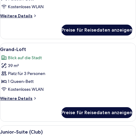
Kostenloses WLAN
Weitere
Weitere Details
Details
für
Preise für Reisedaten anzeigen
Executive-
Loft
Alle
Eine moderne Küche mit einem großen 
5
Grand-Loft
Fotos
Blick auf die Stadt
für
39 m²
Grand-
Loft
Platz für 3 Personen
anzeigen
1 Queen-Bett
Kostenloses WLAN
Weitere
Weitere Details
Details
für
Preise für Reisedaten anzeigen
Grand-
Loft
Alle
Ein Hotelzimmer mit einem großen Bett
6
Junior-Suite (Club)
Fotos