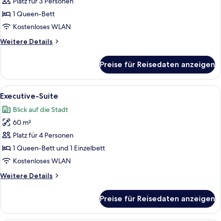
Suite
Platz für 3 Personen
anzeigen
1 Queen-Bett
Kostenloses WLAN
Weitere
Weitere Details
Details
für
Preise für Reisedaten anzeigen
Premier-
Suite
Alle
Ein modernes Hotelzimmer mit großem 
5
Executive-Suite
Fotos
Blick auf die Stadt
für
60 m²
Executive-
Suite
Platz für 4 Personen
anzeigen
1 Queen-Bett und 1 Einzelbett
Kostenloses WLAN
Weitere
Weitere Details
Details
für
Preise für Reisedaten anzeigen
Executive-
Suite