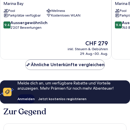
Pacific
by
Marina Bay
Marina 
Singapore
Dorsett
Pool
Wellness
Pool
Marina
AMTD
Parkplätze verfügbar
Kostenloses WLAN
Parkpl
Bay
Singapo
Marina
9.4
9.4
Aussergewöhnlich
Aus
9.4
9.4
Bay
von
von
2’207 Bewertungen
763 
10,
10,
Aussergewöhnlich,
Ausserg
Der
CHF 279
2’207
763
Preis
Bewertungen
Bewert
inkl. Steuern & Gebühren
beträgt
29. Aug.–30. Aug.
CHF 279
Ähnliche Unterkünfte vergleichen
Melde dich an, um verfügbare Rabatte und Vorteile
anzuzeigen. Mehr Prämien für noch mehr Abenteuer!
Anmelden
Jetzt kostenlos registrieren
Zur Gegend