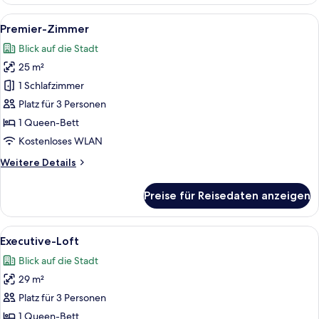
Zimmer
Alle
Ein modernes Hotelzimmer mit einem gr
4
Premier-Zimmer
Fotos
Blick auf die Stadt
für
25 m²
Premier-
Zimmer
1 Schlafzimmer
anzeigen
Platz für 3 Personen
1 Queen-Bett
Kostenloses WLAN
Weitere
Weitere Details
Details
für
Preise für Reisedaten anzeigen
Premier-
Zimmer
Alle
Eine moderne Küche mit Essbereich, 
5
Executive-Loft
Fotos
Blick auf die Stadt
für
29 m²
Executive-
Loft
Platz für 3 Personen
anzeigen
1 Queen-Bett