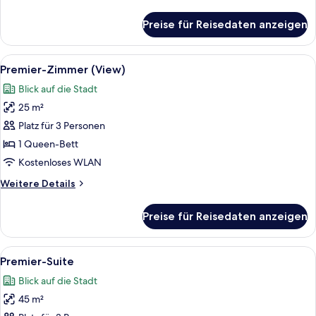
Details
für
Preise für Reisedaten anzeigen
Premier-
Zimmer
(Club)
Alle
Ein modernes Hotelzimmer mit einem g
4
Premier-Zimmer (View)
Fotos
Blick auf die Stadt
für
25 m²
Premier-
Zimmer
Platz für 3 Personen
(View)
1 Queen-Bett
anzeigen
Kostenloses WLAN
Weitere
Weitere Details
Details
für
Preise für Reisedaten anzeigen
Premier-
Zimmer
(View)
Alle
Zimmersafe, Schreibtisch, schallisolie
5
Premier-Suite
Fotos
Blick auf die Stadt
für
45 m²
Premier-