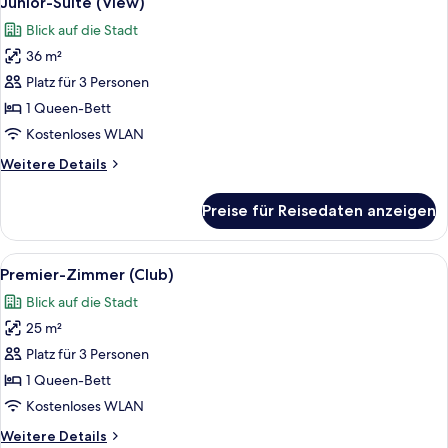
Junior-Suite (View)
Fotos
Blick auf die Stadt
für
36 m²
Junior-
Suite
Platz für 3 Personen
(View)
1 Queen-Bett
anzeigen
Kostenloses WLAN
Weitere
Weitere Details
Details
für
Preise für Reisedaten anzeigen
Junior-
Suite
(View)
Alle
Premier-Zimmer (Club)
6
Premier-Zimmer (Club)
Fotos
Blick auf die Stadt
für
25 m²
Premier-
Zimmer
Platz für 3 Personen
(Club)
1 Queen-Bett
anzeigen
Kostenloses WLAN
Weitere
Weitere Details