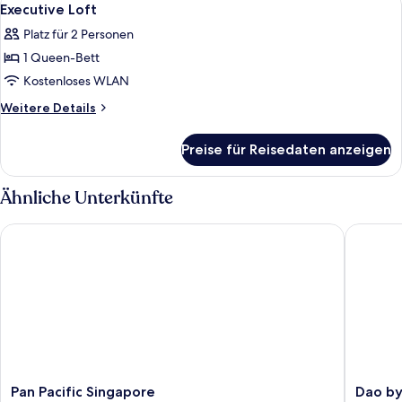
5
Executive Loft
Fotos
Platz für 2 Personen
für
1 Queen-Bett
Executive
Loft
Kostenloses WLAN
anzeigen
Weitere
Weitere Details
Details
für
Preise für Reisedaten anzeigen
Executive
Loft
Ähnliche Unterkünfte
Pan Pacific Singapore
Dao by 
Pan
Dao
Pan Pacific Singapore
Dao by