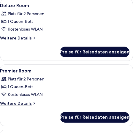
Alle
Ein Hotelzimmer mit einem großen Bett
3
Deluxe Room
Fotos
Platz für 2 Personen
für
1 Queen-Bett
Deluxe
Room
Kostenloses WLAN
anzeigen
Weitere
Weitere Details
Details
für
Preise für Reisedaten anzeigen
Deluxe
Room
Alle
Ein modernes Hotelzimmer mit einem g
2
Premier Room
Fotos
Platz für 2 Personen
für
1 Queen-Bett
Premier
Room
Kostenloses WLAN
anzeigen
Weitere
Weitere Details
Details
für
Preise für Reisedaten anzeigen
Premier
Room
Alle
Ein Schlafzimmer mit einem Bett, Kiss