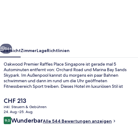
Premier
Raffles
Place
Singapore
rück
Weiter
56+
Übersicht
Zimmer
Lage
Richtlinien
Oakwood Premier Raffles Place Singapore ist gerade mal 5
Autominuten entfernt von: Orchard Road und Marina Bay Sands
Skypark. Im Außenpool kannst du morgens ein paar Bahnen
schwimmen und dann im rund um die Uhr geöffneten
Fitnessbereich Sport treiben. Dieses Hotel im luxuriösen Stil ist
außerdem nur 5 Autominuten entfernt von: Marina Bay Sands
Casino und Raffles Place. Anderen Reisenden gefallen das
Der
CHF 213
hilfsbereite Personal und die Lage sehr gut. Die Unterkunft ist nur
aktuelle
inkl. Steuern & Gebühren
einen kurzen Fußmarsch von den öffentlichen Verkehrsmitteln
Preis
24. Aug.–25. Aug.
entfernt: Zur U-Bahn läuft man 2 Minuten (U-Bahn-Station Raffles
Außenpool
beträgt
Bewertungen
Place) bzw. 5 Minuten (Telok Ayer Station).
Wunderbar
9,0
Alle 544 Bewertungen anzeigen
CHF 213.
9,0 von 10.