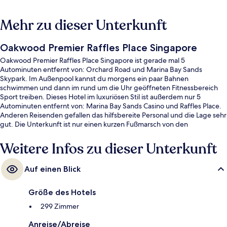
Mehr zu dieser Unterkunft
Oakwood Premier Raffles Place Singapore
Oakwood Premier Raffles Place Singapore ist gerade mal 5
Autominuten entfernt von: Orchard Road und Marina Bay Sands
Skypark. Im Außenpool kannst du morgens ein paar Bahnen
schwimmen und dann im rund um die Uhr geöffneten Fitnessbereich
Sport treiben. Dieses Hotel im luxuriösen Stil ist außerdem nur 5
Autominuten entfernt von: Marina Bay Sands Casino und Raffles Place.
Anderen Reisenden gefallen das hilfsbereite Personal und die Lage sehr
gut. Die Unterkunft ist nur einen kurzen Fußmarsch von den
öffentlichen Verkehrsmitteln entfernt: Zur U-Bahn läuft man 2 Minuten
(U-Bahn-Station Raffles Place) bzw. 5 Minuten (Telok Ayer Station).
Weitere Infos zu dieser Unterkunft
Auf einen Blick
Größe des Hotels
299 Zimmer
Anreise/Abreise