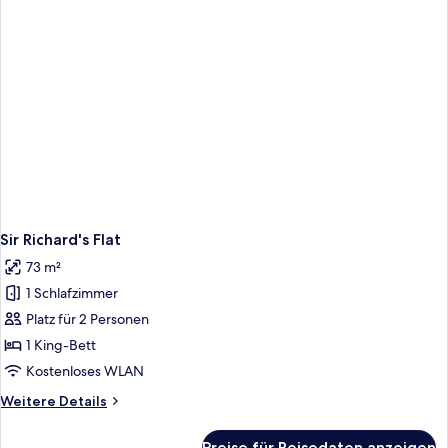
Sir Richard's Flat
73 m²
1 Schlafzimmer
Platz für 2 Personen
1 King-Bett
Kostenloses WLAN
Weitere
Weitere Details
Details
für
Preise für Reisedaten anzeigen