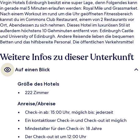
Virgin Hotels Edinburgh besitzt eine super Lage, denn Folgendes kann
in gerade mal 5 Minuten erlaufen werden: Royal Mile und Grassmarket.
Nach einem Workout im rund um die Uhr geöffneten Fitnessbereich
kannst du im Commons Club Restaurant, einem von 2 Restaurants vor
Ort, Abendessen zu sich nehmen. Dieses Hotel im luxuriösen Stil ist
außerdem höchstens 10 Gehminuten entfernt von: Edinburgh Castle
und University of Edinburgh. Andere Reisende lieben die bequemen
Betten und das hilfsbereite Personal. Die öffentlichen Verkehrsmittel
sind nur einen kurzen Fußmarsch entfernt: Zur Straßenbahnhaltestelle
Princes Street sind es 7 Minuten und zur Straßenbahnhaltestelle St
Weitere Infos zu dieser Unterkunft
Andrew Square 10 Minuten.
Auf einen Blick
Größe des Hotels
222 Zimmer
Anreise/Abreise
Check-in ab: 15:00 Uhr, möglich bis: jederzeit
Ein kontaktloser Check-in und Check-out ist möglich
Mindestalter für den Check-in: 18 Jahre
Der Check-out ist um 12:00 Uhr