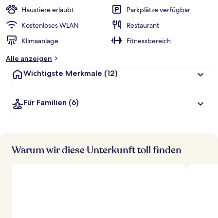
w
Haustiere erlaubt
Parkplätze verfügbar
e
r
Kostenloses WLAN
Restaurant
t
Klimaanlage
Fitnessbereich
e
t
Alle anzeigen
Wichtigste Merkmale
(12)
Für Familien
(6)
Warum wir diese Unterkunft toll finden