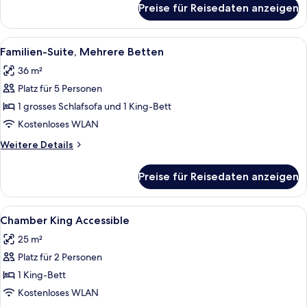
anzeigen
Preise für Reisedaten anzeigen
Grand-
Suite,
1
Alle
Ein modernes Wohnzimmer mit einem 
5
Queen-
Familien-Suite, Mehrere Betten
Fotos
Bett
36 m²
für
Platz für 5 Personen
Familien-
Suite,
1 grosses Schlafsofa und 1 King-Bett
Mehrere
Kostenloses WLAN
Betten
Weitere
Weitere Details
anzeigen
Details
für
Preise für Reisedaten anzeigen
Familien-
Suite,
Mehrere
Alle
Ein Hotelzimmer mit einem großen Be
3
Betten
Chamber King Accessible
Fotos
25 m²
für
Platz für 2 Personen
Chamber
King
1 King-Bett
Accessible
Kostenloses WLAN