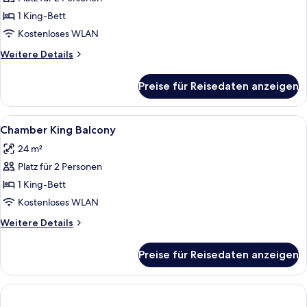
Eve
Branson
1 King-Bett
Suite
Kostenloses WLAN
anzeigen
Weitere
Weitere Details
Details
für
Preise für Reisedaten anzeigen
Eve
Branson
Suite
Alle
Ein Hotelzimmer mit Bett, Bad mit Was
3
Chamber King Balcony
Fotos
24 m²
für
Platz für 2 Personen
Chamber
King
1 King-Bett
Balcony
Kostenloses WLAN
anzeigen
Weitere
Weitere Details
Details
für
Preise für Reisedaten anzeigen
Chamber
King
Balcony