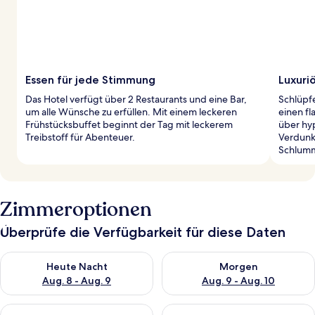
Essen für jede Stimmung
Luxuri
Das Hotel verfügt über 2 Restaurants und eine Bar,
Schlüpf
um alle Wünsche zu erfüllen. Mit einem leckeren
einen f
Frühstücksbuffet beginnt der Tag mit leckerem
über hy
Treibstoff für Abenteuer.
Verdunk
Schlumm
Zimmeroptionen
Überprüfe die Verfügbarkeit für diese Daten
Überprüfe die Verfügbarkeit für heute Nacht, Aug. 8 - Aug. 9.
Überprüfe die Verfügbarkeit f
Heute Nacht
Morgen
Aug. 8 - Aug. 9
Aug. 9 - Aug. 10
Überprüfe die Verfügbarkeit für dieses Wochenende, Aug. 14 -
Überprüfe die Verfügbarkeit f