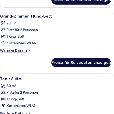
Sir
Richard's
Flat
Alle
Ein Hotelzimmer mit einem großen Bet
4
Grand-Zimmer, 1 King-Bett
Fotos
28 m²
für
Platz für 2 Personen
Grand-
Zimmer,
1 King-Bett
1 King-
Kostenloses WLAN
Bett
Weitere
Weitere Details
anzeigen
Details
für
Preise für Reisedaten anzeigen
Grand-
Zimmer,
1 King-
Alle
Ein Hotelzimmer mit einem Bett, zwei
2
Bett
Ted's Suite
Fotos
50 m²
für
Platz für 2 Personen
Ted's
Suite
1 King-Bett
anzeigen
Kostenloses WLAN
Weitere
Weitere Details