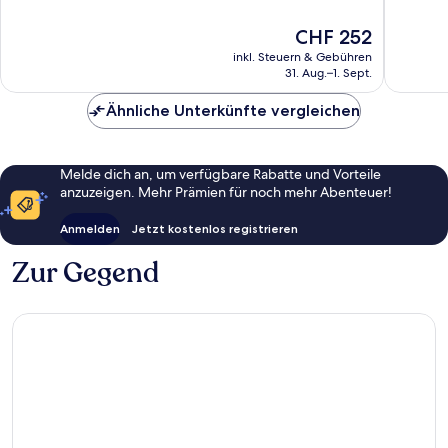
Wunderbar,
Wunder
2’129
1’109
Der
CHF 252
Bewertungen
Bewert
Preis
inkl. Steuern & Gebühren
beträgt
31. Aug.–1. Sept.
CHF 252
Ähnliche Unterkünfte vergleichen
Melde dich an, um verfügbare Rabatte und Vorteile
anzuzeigen. Mehr Prämien für noch mehr Abenteuer!
Anmelden
Jetzt kostenlos registrieren
Zur Gegend