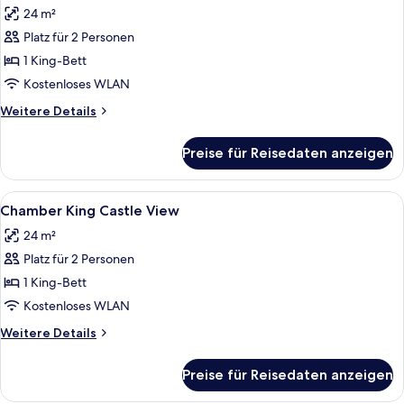
24 m²
für
Platz für 2 Personen
Chamber
King
1 King-Bett
anzeigen
Kostenloses WLAN
Weitere
Weitere Details
Details
für
Preise für Reisedaten anzeigen
Chamber
King
Alle
Ein Hotelzimmer mit Bett, Bad mit Was
3
Chamber King Castle View
Fotos
24 m²
für
Platz für 2 Personen
Chamber
King
1 King-Bett
Castle
Kostenloses WLAN
View
Weitere
Weitere Details
anzeigen
Details
für
Preise für Reisedaten anzeigen
Chamber
King