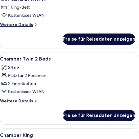
Spellbound
Suite
1 King-Bett
anzeigen
Kostenloses WLAN
Weitere
Weitere Details
Details
für
Preise für Reisedaten anzeigen
Spellbound
Suite
Alle
Ein Hotelzimmer mit Bett, einem Bade
3
Chamber Twin 2 Beds
Fotos
24 m²
für
Platz für 2 Personen
Chamber
Twin
2 Einzelbetten
2
Kostenloses WLAN
Beds
Weitere
Weitere Details
anzeigen
Details
für
Preise für Reisedaten anzeigen
Chamber
Twin
2
Alle
Ein Hotelzimmer mit einem großen Be
4
Beds
Chamber King
Fotos