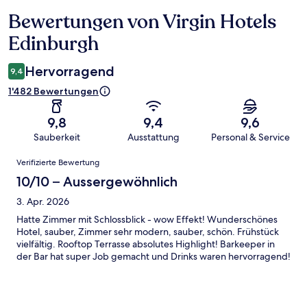
Bewertungen von Virgin Hotels
Bewertungen
Edinburgh
Hervorragend
9,4
1'482 Bewertungen
9,8
9,4
9,6
Sauberkeit
Ausstattung
Personal & Service
Bewertungen
Verifizierte Bewertung
10/10 – Aussergewöhnlich
3. Apr. 2026
Hatte Zimmer mit Schlossblick - wow Effekt! Wunderschönes
Hotel, sauber, Zimmer sehr modern, sauber, schön. Frühstück
vielfältig. Rooftop Terrasse absolutes Highlight! Barkeeper in
der Bar hat super Job gemacht und Drinks waren hervorragend!