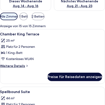
Dieses Wochenende
Nächstes Wochenende
Aug. 14 - Aug. 16
Aug. 21 - Aug. 23
Verfügbare
Alle Zimmer
1 Bett
2 Betten
Filter
für
Anzeige von 15 von 15 Zimmern
Zimmer
Alle
Ein Hotelzimmer mit einem großen Be
5
Chamber King Terrace
Fotos
25 m²
für
Platz für 2 Personen
Chamber
King
1 King-Bett
Terrace
Kostenloses WLAN
anzeigen
Weitere
Weitere Details
Details
für
Preise für Reisedaten anzeigen
Chamber
King
Terrace
Alle
Ein kompakter Wohnbereich mit einer 
2
Spellbound Suite
Fotos
44 m²
für
Platz für 2 Personen