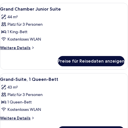
Castle
Alle
Ein Schlafzimmer mit Bett, einem gera
4
View
Grand Chamber Junior Suite
Fotos
44 m²
für
Platz für 3 Personen
Grand
Chamber
1 King-Bett
Junior
Kostenloses WLAN
Suite
Weitere
Weitere Details
anzeigen
Details
für
Preise für Reisedaten anzeigen
Grand
Chamber
Junior
Alle
Ein ordentlich bezogenes Bett mit ei
4
Suite
Grand-Suite, 1 Queen-Bett
Fotos
43 m²
für
Platz für 3 Personen
Grand-
Suite,
1 Queen-Bett
1
Kostenloses WLAN
Queen-
Weitere
Weitere Details
Bett
Details
für