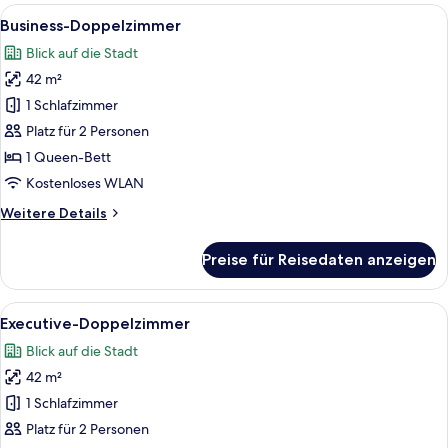
1 King-
Alle
Ein Hotelzimmer mit einem großen Bet
6
Bett
Business-Doppelzimmer
Fotos
Blick auf die Stadt
für
42 m²
Business-
Doppelzimmer
1 Schlafzimmer
anzeigen
Platz für 2 Personen
1 Queen-Bett
Kostenloses WLAN
Weitere
Weitere Details
Details
für
Preise für Reisedaten anzeigen
Business-
Doppelzimmer
Alle
Ein Hotelzimmer mit einem großen Bet
8
Executive-Doppelzimmer
Fotos
Blick auf die Stadt
für
42 m²
Executive-
Doppelzimmer
1 Schlafzimmer
anzeigen
Platz für 2 Personen