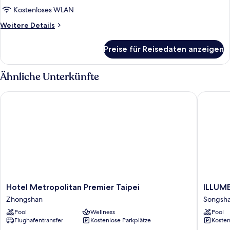
Kostenloses WLAN
Weitere
Weitere Details
Details
für
Preise für Reisedaten anzeigen
Luxury-
Zimmer,
2 Einzelbetten
Ähnliche Unterkünfte
Hotel Metropolitan Premier Taipei
ILLUME T
Hotel
ILLUME
Hotel Metropolitan Premier Taipei
ILLUME
Metropolitan
TAIPEI
Zhongshan
Songsh
Premier
Songsh
Pool
Wellness
Pool
Taipei
Flughafentransfer
Kostenlose Parkplätze
Kosten
Zhongshan