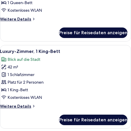
1 Queen-Bett
Kostenloses WLAN
Weitere
Weitere Details
Details
für
Preise für Reisedaten anzeigen
Deluxe-
Doppelzimmer
Alle
Ein modernes Hotelzimmer mit einem g
7
Luxury-Zimmer, 1 King-Bett
Fotos
Blick auf die Stadt
für
42 m²
Luxury-
Zimmer,
1 Schlafzimmer
1 King-
Platz für 2 Personen
Bett
1 King-Bett
anzeigen
Kostenloses WLAN
Weitere
Weitere Details
Details
für
Preise für Reisedaten anzeigen
Luxury-
Zimmer,