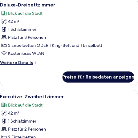
Alle
Ein Hotelzimmer mit zwei Betten, ein
5
Deluxe-Dreibettzimmer
Fotos
Blick auf die Stadt
für
42 m²
Deluxe-
Dreibettzimmer
1 Schlafzimmer
anzeigen
Platz für 3 Personen
3 Einzelbetten ODER 1 King-Bett und 1 Einzelbett
Kostenloses WLAN
Weitere
Weitere Details
Details
für
Preise für Reisedaten anzeigen
Deluxe-
Dreibettzimmer
Alle
Ein Hotelzimmer mit zwei Betten, ein
7
Executive-Zweibettzimmer
Fotos
Blick auf die Stadt
für
42 m²
Executive-
Zweibettzimmer
1 Schlafzimmer
anzeigen
Platz für 2 Personen
2 Einzelbetten