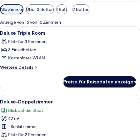
Verfügbare
Alle Zimmer
Über 3 Betten
1 Bett
2 Betten
Filter
für
Anzeige von 16 von 16 Zimmern
Zimmer
Alle
Ein Hotelzimmer mit zwei Betten, ei
5
Deluxe Triple Room
Fotos
Platz für 3 Personen
für
3 Einzelbetten
Deluxe
Triple
Kostenloses WLAN
Room
Weitere
Weitere Details
anzeigen
Details
für
Preise für Reisedaten anzeigen
Deluxe
Triple
Room
Alle
Ein Hotelzimmer mit einem großen Bett
6
Deluxe-Doppelzimmer
Fotos
Blick auf die Stadt
für
42 m²
Deluxe-
Doppelzimmer
1 Schlafzimmer
anzeigen
Platz für 2 Personen