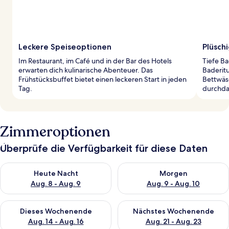
Leckere Speiseoptionen
Plüsch
Im Restaurant, im Café und in der Bar des Hotels
Tiefe B
erwarten dich kulinarische Abenteuer. Das
Baderitu
Frühstücksbuffet bietet einen leckeren Start in jeden
Bettwäs
Tag.
durchda
Zimmeroptionen
Überprüfe die Verfügbarkeit für diese Daten
Überprüfe die Verfügbarkeit für heute Nacht, Aug. 8 - Aug. 9.
Überprüfe die Verfügbarkeit f
Heute Nacht
Morgen
Aug. 8 - Aug. 9
Aug. 9 - Aug. 10
Überprüfe die Verfügbarkeit für dieses Wochenende, Aug. 14 -
Überprüfe die Verfügbarkeit f
Dieses Wochenende
Nächstes Wochenende
Aug. 14 - Aug. 16
Aug. 21 - Aug. 23