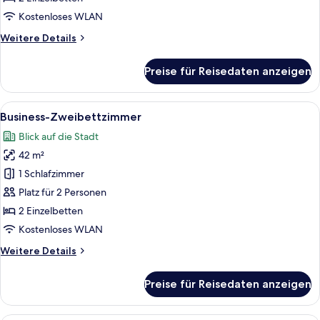
Kostenloses WLAN
Weitere
Weitere Details
Details
für
Preise für Reisedaten anzeigen
Executive-
Zweibettzimmer
Alle
Ein Hotelzimmer mit zwei Betten, eine
6
Business-Zweibettzimmer
Fotos
Blick auf die Stadt
für
42 m²
Business-
Zweibettzimmer
1 Schlafzimmer
anzeigen
Platz für 2 Personen
2 Einzelbetten
Kostenloses WLAN
Weitere
Weitere Details
Details
für
Preise für Reisedaten anzeigen
Business-
Zweibettzimmer
Ein Hotelzimmer mit zwei Betten, eine