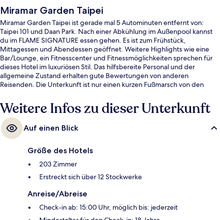
Miramar Garden Taipei
Miramar Garden Taipei ist gerade mal 5 Autominuten entfernt von:
Taipei 101 und Daan Park. Nach einer Abkühlung im Außenpool kannst
du im FLAME SIGNATURE essen gehen. Es ist zum Frühstück,
Mittagessen und Abendessen geöffnet. Weitere Highlights wie eine
Bar/Lounge, ein Fitnesscenter und Fitnessmöglichkeiten sprechen für
dieses Hotel im luxuriösen Stil. Das hilfsbereite Personal und der
allgemeine Zustand erhalten gute Bewertungen von anderen
Reisenden. Die Unterkunft ist nur einen kurzen Fußmarsch von den
öffentlichen Verkehrsmitteln entfernt: Zur U-Bahn läuft man 8 Minuten
(Haltestelle Zhongziao Xinsheng) bzw. 13 Minuten (Station Zhongxiao
Weitere Infos zu dieser Unterkunft
Fuxing).
Auf einen Blick
Größe des Hotels
203 Zimmer
Erstreckt sich über 12 Stockwerke
Anreise/Abreise
Check-in ab: 15:00 Uhr, möglich bis: jederzeit
Mindestalter für den Check-in: 18 Jahre