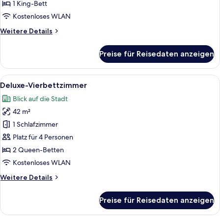
1 King-Bett
Kostenloses WLAN
Weitere
Weitere Details
Details
für
Preise für Reisedaten anzeigen
Executive-
Doppelzimmer
Alle
Ein Hotelzimmer mit zwei Betten, ei
5
Deluxe-Vierbettzimmer
Fotos
Blick auf die Stadt
für
42 m²
Deluxe-
Vierbettzimmer
1 Schlafzimmer
anzeigen
Platz für 4 Personen
2 Queen-Betten
Kostenloses WLAN
Weitere
Weitere Details
Details
für
Preise für Reisedaten anzeigen
Deluxe-
Vierbettzimmer