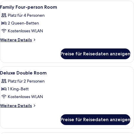
Alle
Ein Hotelzimmer mit einem großen Be
5
Family Four-person Room
Fotos
Platz für 4 Personen
für
2 Queen-Betten
Family
Four-
Kostenloses WLAN
person
Weitere
Weitere Details
Room
Details
für
anzeigen
Preise für Reisedaten anzeigen
Family
Four-
person
Alle
Ein Hotelzimmer mit einem großen Bett
6
Room
Deluxe Double Room
Fotos
Platz für 2 Personen
für
1 King-Bett
Deluxe
Double
Kostenloses WLAN
Room
Weitere
Weitere Details
anzeigen
Details
für
Preise für Reisedaten anzeigen
Deluxe
Double
Room