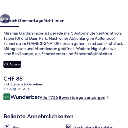
rück
Weiter
81+
Übersicht
Zimmer
Lage
Richtlinien
Miramar Garden Taipei ist gerade mal 5 Autominuten entfernt von:
Taipei 101 und Daan Park. Nach einer Abkühlung im Außenpool
kannst du im FLAME SIGNATURE essen gehen. Es ist zum Frühstück,
Mittagessen und Abendessen geöffnet. Weitere Highlights wie
eine Bar/Lounge, ein Fitnesscenter und Fitnessmöglichkeiten
sprechen für dieses Hotel im luxuriösen Stil. Das hilfsbereite
Personal und der allgemeine Zustand erhalten gute Bewertungen
VIP Access
von anderen Reisenden. Die Unterkunft ist nur einen kurzen
Fußmarsch von den öffentlichen Verkehrsmitteln entfernt: Zur U-
Der
CHF 85
Bahn läuft man 8 Minuten (Haltestelle Zhongziao Xinsheng) bzw. 13
Außenpool, Sonnenschirme, Liegestüh
aktuelle
Minuten (Station Zhongxiao Fuxing).
inkl. Steuern & Gebühren
Preis
30. Aug.–31. Aug.
beträgt
Bewertungen
Wunderbar
9,2
Alle 1'726 Bewertungen anzeigen
CHF 85.
9,2 von 10.
Beliebte Annehmlichkeiten
Pool
Kostenlose Parkplätze