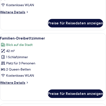
Kostenloses WLAN
Weitere
Weitere Details
Details
für
Preise für Reisedaten anzeigen
Familien-
Zweibettzimmer
Alle
Ein modernes Hotelzimmer mit einem 
6
Familien-Dreibettzimmer
Fotos
Blick auf die Stadt
für
42 m²
Familien-
Dreibettzimmer
1 Schlafzimmer
anzeigen
Platz für 3 Personen
2 Queen-Betten
Kostenloses WLAN
Weitere
Weitere Details
Details
für
Preise für Reisedaten anzeigen
Familien-
Dreibettzimmer
Ein Wohnzimmer mit einer Couch, ein