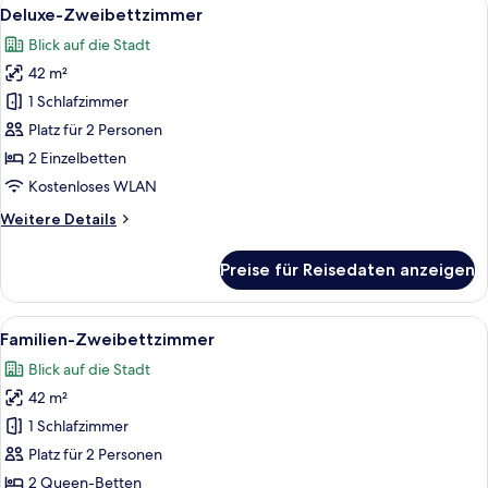
Alle
6
Deluxe-Zweibettzimmer
Fotos
Blick auf die Stadt
für
42 m²
Deluxe-
Zweibettzimmer
1 Schlafzimmer
anzeigen
Platz für 2 Personen
2 Einzelbetten
Kostenloses WLAN
Weitere
Weitere Details
Details
für
Preise für Reisedaten anzeigen
Deluxe-
Zweibettzimmer
Alle
Ein modernes Hotelzimmer mit einem 
5
Familien-Zweibettzimmer
Fotos
Blick auf die Stadt
für
42 m²
Familien-
Zweibettzimmer
1 Schlafzimmer
anzeigen
Platz für 2 Personen
2 Queen-Betten