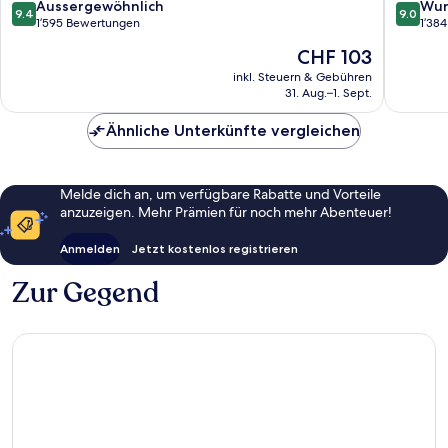
9.4
9.0
Aussergewöhnlich
Wun
9.4
9.0
von
von
1’595 Bewertungen
1’38
10,
10,
Der
CHF 103
Aussergewöhnlich,
Wunder
Preis
1’595
1’384
inkl. Steuern & Gebühren
beträgt
31. Aug.–1. Sept.
Bewertungen
Bewert
CHF 103
Ähnliche Unterkünfte vergleichen
Melde dich an, um verfügbare Rabatte und Vorteile
anzuzeigen. Mehr Prämien für noch mehr Abenteuer!
Anmelden
Jetzt kostenlos registrieren
Zur Gegend