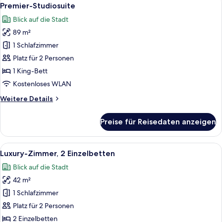
Alle
5
Premier-Studiosuite
Fotos
Blick auf die Stadt
für
89 m²
Premier-
Studiosuite
1 Schlafzimmer
anzeigen
Platz für 2 Personen
1 King-Bett
Kostenloses WLAN
Weitere
Weitere Details
Details
für
Preise für Reisedaten anzeigen
Premier-
Studiosuite
Alle
Ein Hotelzimmer mit zwei Betten, ein
8
Luxury-Zimmer, 2 Einzelbetten
Fotos
Blick auf die Stadt
für
42 m²
Luxury-
Zimmer,
1 Schlafzimmer
2 Einzelbetten
Platz für 2 Personen
anzeigen
2 Einzelbetten