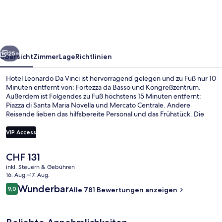
Vinci
rück
Weiter
25+
Übersicht
Zimmer
Lage
Richtlinien
Hotel Leonardo Da Vinci ist hervorragend gelegen und zu Fuß nur 10
Minuten entfernt von: Fortezza da Basso und Kongreßzentrum.
Außerdem ist Folgendes zu Fuß höchstens 15 Minuten entfernt:
Piazza di Santa Maria Novella und Mercato Centrale. Andere
Reisende lieben das hilfsbereite Personal und das Frühstück. Die
öffentlichen Verkehrsmittel sind nur einen kurzen Fußmarsch
entfernt: Zur Straßenbahnhaltestelle Fratelli Rosselli sind es nur
VIP Access
wenige Schritte und zur Straßenbahnhaltestelle Belfiore 3 Minuten.
Der
CHF 131
Superior-Doppel- oder -Zweibettzim
aktuelle
inkl. Steuern & Gebühren
Preis
16. Aug.–17. Aug.
beträgt
Bewertungen
Wunderbar
9,0
Alle 781 Bewertungen anzeigen
CHF 131.
9,0 von 10.