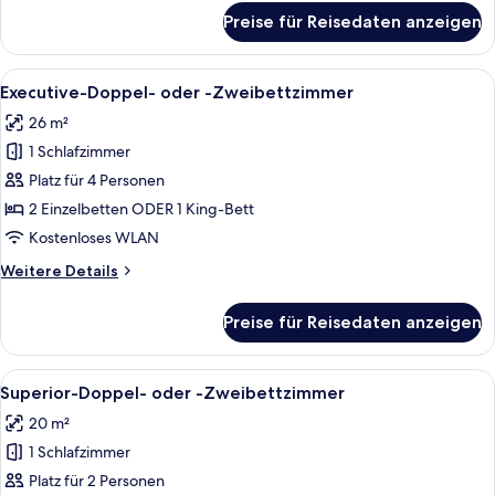
für
Preise für Reisedaten anzeigen
Deluxe-
Doppel-
oder
Alle
Ein Hotelzimmer mit Bett, Schreibtis
4
-
Executive-Doppel- oder -Zweibettzimmer
Fotos
Zweibettzimmer
26 m²
für
1 Schlafzimmer
Executive-
Doppel-
Platz für 4 Personen
oder
2 Einzelbetten ODER 1 King-Bett
-
Kostenloses WLAN
Zweibettzimmer
Weitere
Weitere Details
anzeigen
Details
für
Preise für Reisedaten anzeigen
Executive-
Doppel-
oder
Alle
Ein Hotelzimmer mit einem großen Bet
5
-
Superior-Doppel- oder -Zweibettzimmer
Fotos
Zweibettzimmer
20 m²
für
1 Schlafzimmer
Superior-
Doppel-
Platz für 2 Personen