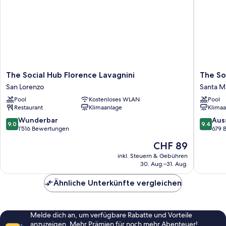
The
The
The Social Hub Florence Lavagnini
The So
Social
Social
San Lorenzo
Santa Ma
Hub
Hub
Pool
Kostenloses WLAN
Pool
Florence
Florenc
Restaurant
Klimaanlage
Klimaa
Lavagnini
Belfiore
San
Santa
9.0
9.4
Wunderbar
Aus
9.0
9.4
Lorenzo
Maria
von
von
1’516 Bewertungen
679 
Novella
10,
10,
Der
CHF 89
Wunderbar,
Ausserg
Preis
1’516
679
inkl. Steuern & Gebühren
beträgt
30. Aug.–31. Aug.
Bewertungen
Bewert
CHF 89
Ähnliche Unterkünfte vergleichen
Melde dich an, um verfügbare Rabatte und Vorteile
anzuzeigen. Mehr Prämien für noch mehr Abenteuer!