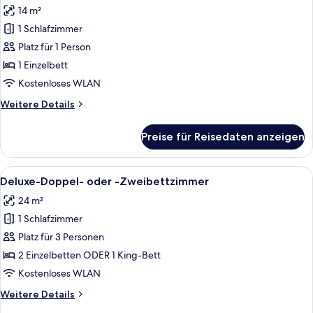
14 m²
für
1 Schlafzimmer
Executive-
Einzelzimmer
Platz für 1 Person
anzeigen
1 Einzelbett
Kostenloses WLAN
Weitere
Weitere Details
Details
für
Preise für Reisedaten anzeigen
Executive-
Einzelzimmer
Alle
Ein Hotelzimmer mit zwei Betten, eine
4
Deluxe-Doppel- oder -Zweibettzimmer
Fotos
24 m²
für
1 Schlafzimmer
Deluxe-
Doppel-
Platz für 3 Personen
oder
2 Einzelbetten ODER 1 King-Bett
-
Kostenloses WLAN
Zweibettzimmer
Weitere
Weitere Details
anzeigen
Details