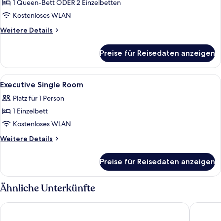
1 Queen-Bett ODER 2 Einzelbetten
Superior
Room
Kostenloses WLAN
anzeigen
Weitere
Weitere Details
Details
für
Preise für Reisedaten anzeigen
Superior
Room
Alle
Ein Hotelzimmer mit Bett, Schreibtisch
5
Executive Single Room
Fotos
Platz für 1 Person
für
1 Einzelbett
Executive
Single
Kostenloses WLAN
Room
Weitere
Weitere Details
anzeigen
Details
für
Preise für Reisedaten anzeigen
Executive
Single
Room
Ähnliche Unterkünfte
The Social Hub Florence Lavagnini
The Soci