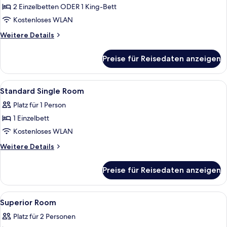
oder
2 Einzelbetten ODER 1 King-Bett
-
Kostenloses WLAN
Zweibettzimmer
Weitere
Weitere Details
anzeigen
Details
für
Preise für Reisedaten anzeigen
Superior-
Doppel-
oder
Alle
Ein Hotelzimmer mit Bett, Schreibtisch
4
-
Standard Single Room
Fotos
Zweibettzimmer
Platz für 1 Person
für
1 Einzelbett
Standard
Single
Kostenloses WLAN
Room
Weitere
Weitere Details
anzeigen
Details
für
Preise für Reisedaten anzeigen
Standard
Single
Room
Alle
Ein modernes Hotelzimmer mit einem B
11
Superior Room
Fotos
Platz für 2 Personen
für