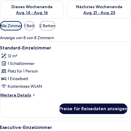
Überprüfe die Verfügbarkeit für dieses Wochenende, Aug. 14 -
Überprüfe die Verfügbarkeit f
Dieses Wochenende
Nächstes Wochenende
Aug. 14 - Aug. 16
Aug. 21 - Aug. 23
Verfügbare
Alle Zimmer
1 Bett
2 Betten
Filter
für
Anzeige von 8 von 8 Zimmern
Zimmer
Alle
Ein Hotelzimmer mit Bett, Schreibtis
5
Standard-Einzelzimmer
Fotos
12 m²
für
1 Schlafzimmer
Standard-
Einzelzimmer
Platz für 1 Person
anzeigen
1 Einzelbett
Kostenloses WLAN
Weitere
Weitere Details
Details
für
Preise für Reisedaten anzeigen
Standard-
Einzelzimmer
Alle
Ein Hotelzimmer mit einem Bett, eine
5
Executive-Einzelzimmer
Fotos