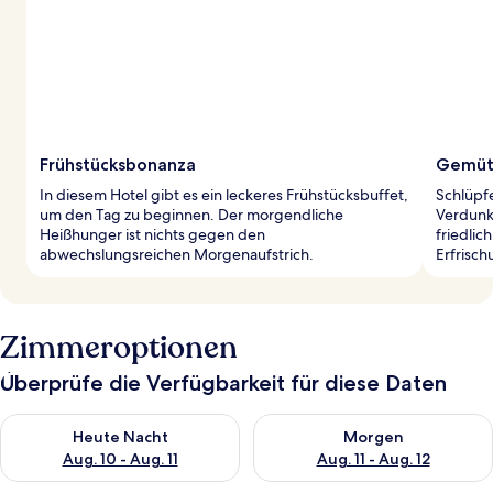
Frühstücksbonanza
Gemütl
In diesem Hotel gibt es ein leckeres Frühstücksbuffet,
Schlüpf
um den Tag zu beginnen. Der morgendliche
Verdunk
Heißhunger ist nichts gegen den
friedlic
abwechslungsreichen Morgenaufstrich.
Erfrisch
Zimmeroptionen
Überprüfe die Verfügbarkeit für diese Daten
Überprüfe die Verfügbarkeit für heute Nacht, Aug. 10 - Aug. 11
Überprüfe die Verfügbarkeit fü
Heute Nacht
Morgen
Aug. 10 - Aug. 11
Aug. 11 - Aug. 12