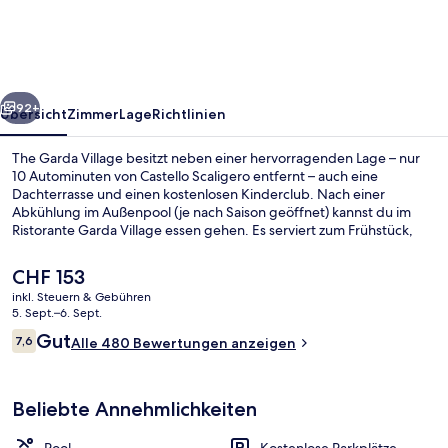
rück
Weiter
92+
Übersicht
Zimmer
Lage
Richtlinien
The Garda Village besitzt neben einer hervorragenden Lage – nur
10 Autominuten von Castello Scaligero entfernt – auch eine
Dachterrasse und einen kostenlosen Kinderclub. Nach einer
Abkühlung im Außenpool (je nach Saison geöffnet) kannst du im
Ristorante Garda Village essen gehen. Es serviert zum Frühstück,
Mittagessen und Abendessen italienische Küche. Es gibt eine
Strandbar und einen Whirlpool und die Zimmer bieten Kochnischen
Der
CHF 153
und Kühlschrank.
aktuelle
inkl. Steuern & Gebühren
Preis
5. Sept.–6. Sept.
Außenpool (je nach Saison geöffnet),
beträgt
Bewertungen
Gut
7,6
Alle 480 Bewertungen anzeigen
CHF 153.
7,6 von 10.
Beliebte Annehmlichkeiten