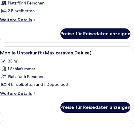
Platz für 4 Personen
für
2 Einzelbetten
Bungalow,
1
Weitere
Weitere Details
Details
Schlafzimmer
für
anzeigen
Preise für Reisedaten anzeigen
Bungalow,
1
Schlafzimmer
Alle
Ein kleines Hotelzimmer mit zwei Einz
7
Mobile Unterkunft (Maxicaravan Deluxe)
Fotos
33 m²
für
1 Schlafzimmer
Mobile
Unterkunft
Platz für 6 Personen
(Maxicaravan
4 Einzelbetten und 1 Doppelbett
Deluxe)
Weitere
Weitere Details
anzeigen
Details
für
Preise für Reisedaten anzeigen
Mobile
Unterkunft
(Maxicaravan
Deluxe)