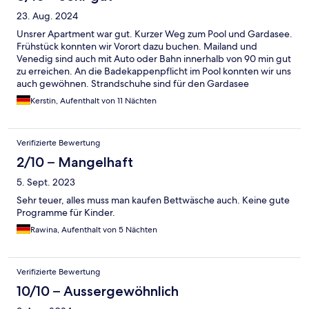
23. Aug. 2024
Unsrer Apartment war gut. Kurzer Weg zum Pool und Gardasee.
Frühstück konnten wir Vorort dazu buchen. Mailand und
Venedig sind auch mit Auto oder Bahn innerhalb von 90 min gut
zu erreichen. An die Badekappenpflicht im Pool konnten wir uns
auch gewöhnen. Strandschuhe sind für den Gardasee
empfehlenswert. Ein Penny ist in der Nähe, ansonsten befindet
Kerstin, Aufenthalt von 11 Nächten
sich auch ein kleiner Supermarkt auf dem Gelände. Wir waren
zufrieden und kommen gern wieder : )
Verifizierte Bewertung
2/10 – Mangelhaft
5. Sept. 2023
Sehr teuer, alles muss man kaufen Bettwäsche auch. Keine gute
Programme für Kinder.
Rawina, Aufenthalt von 5 Nächten
Verifizierte Bewertung
10/10 – Aussergewöhnlich