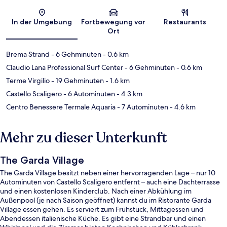
Karte
In der Umgebung
Fortbewegung vor
Restaurants
Ort
Brema Strand
- 6 Gehminuten
- 0.6 km
Claudio Lana Professional Surf Center
- 6 Gehminuten
- 0.6 km
Terme Virgilio
- 19 Gehminuten
- 1.6 km
Castello Scaligero
- 6 Autominuten
- 4.3 km
Centro Benessere Termale Aquaria
- 7 Autominuten
- 4.6 km
Mehr zu dieser Unterkunft
The Garda Village
The Garda Village besitzt neben einer hervorragenden Lage – nur 10
Autominuten von Castello Scaligero entfernt – auch eine Dachterrasse
und einen kostenlosen Kinderclub. Nach einer Abkühlung im
Außenpool (je nach Saison geöffnet) kannst du im Ristorante Garda
Village essen gehen. Es serviert zum Frühstück, Mittagessen und
Abendessen italienische Küche. Es gibt eine Strandbar und einen