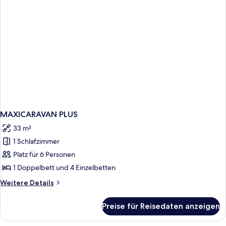
MAXICARAVAN PLUS
33 m²
1 Schlafzimmer
Platz für 6 Personen
1 Doppelbett und 4 Einzelbetten
Weitere
Weitere Details
Details
für
Preise für Reisedaten anzeigen
MAXICARAVAN
PLUS