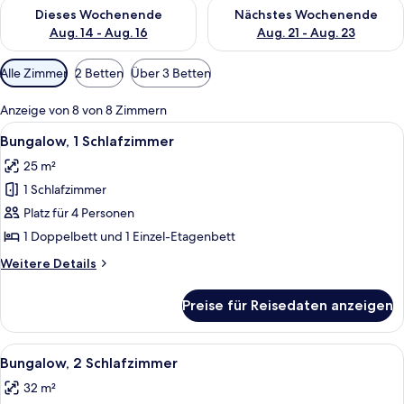
Überprüfe die Verfügbarkeit für dieses Wochenende, Aug. 14 -
Überprüfe die Verfügbarkeit f
Dieses Wochenende
Nächstes Wochenende
Aug. 14 - Aug. 16
Aug. 21 - Aug. 23
Verfügbare
Alle Zimmer
2 Betten
Über 3 Betten
Filter
für
Anzeige von 8 von 8 Zimmern
Zimmer
Alle
Ein Schlafzimmer mit Holzbalkendecke
25
Bungalow, 1 Schlafzimmer
Fotos
25 m²
für
1 Schlafzimmer
Bungalow,
1
Platz für 4 Personen
Schlafzimmer
1 Doppelbett und 1 Einzel-Etagenbett
anzeigen
Weitere
Weitere Details
Details
für
Preise für Reisedaten anzeigen
Bungalow,
1
Schlafzimmer
Alle
Ein Hotelzimmer mit einem großen Bett
23
Bungalow, 2 Schlafzimmer
Fotos
32 m²
für