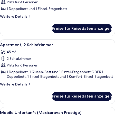
Platz für 4 Personen
Bungalow,
2 Schlafzimmer
1 Doppelbett und 1 Einzel-Etagenbett
anzeigen
Weitere
Weitere Details
Details
für
Preise für Reisedaten anzeigen
Bungalow,
2 Schlafzimmer
Alle
Eine kleine Küche mit Essbereich, einem
30
Apartment, 2 Schlafzimmer
Fotos
45 m²
für
2 Schlafzimmer
Apartment,
2 Schlafzimmer
Platz für 6 Personen
anzeigen
1 Doppelbett, 1 Queen-Bett und 1 Einzel-Etagenbett ODER 1
Doppelbett, 1 Einzel-Etagenbett und 1 Komfort-Einzel-Etagenbett
Weitere
Weitere Details
Details
für
Preise für Reisedaten anzeigen
Apartment,
2 Schlafzimmer
Alle
Ein Hotelzimmer mit Bett, Fenster und
12
Mobile Unterkunft (Maxicaravan Prestige)