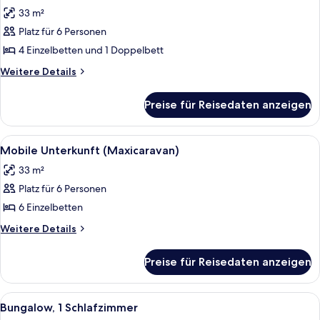
Fotos
33 m²
für
Platz für 6 Personen
Mobile
Unterkunft
4 Einzelbetten und 1 Doppelbett
(Maxicaravan
Weitere
Weitere Details
Prestige)
Details
für
anzeigen
Preise für Reisedaten anzeigen
Mobile
Unterkunft
(Maxicaravan
Alle
Eine kompakte Küche mit Essbereich, e
6
Prestige)
Mobile Unterkunft (Maxicaravan)
Fotos
33 m²
für
Platz für 6 Personen
Mobile
Unterkunft
6 Einzelbetten
(Maxicaravan)
Weitere
Weitere Details
anzeigen
Details
für
Preise für Reisedaten anzeigen
Mobile
Unterkunft
(Maxicaravan)
Alle
Ein zweistöckiges Gebäude mit einem Z
3
Bungalow, 1 Schlafzimmer
Fotos