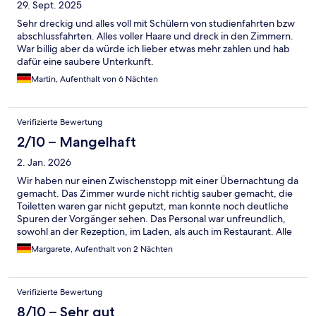
29. Sept. 2025
Sehr dreckig und alles voll mit Schülern von studienfahrten bzw
abschlussfahrten. Alles voller Haare und dreck in den Zimmern.
War billig aber da würde ich lieber etwas mehr zahlen und hab
dafür eine saubere Unterkunft.
Martin, Aufenthalt von 6 Nächten
Verifizierte Bewertung
2/10 – Mangelhaft
2. Jan. 2026
Wir haben nur einen Zwischenstopp mit einer Übernachtung da
gemacht. Das Zimmer wurde nicht richtig sauber gemacht, die
Toiletten waren gar nicht geputzt, man konnte noch deutliche
Spuren der Vorgänger sehen. Das Personal war unfreundlich,
sowohl an der Rezeption, im Laden, als auch im Restaurant. Alle
schienen sehr unmotiviert und schlecht gelaunt. Im Pool
Margarete, Aufenthalt von 2 Nächten
herrscht Badekappenpflicht, eine Regel, die ich seit den 90ern
nirgendwo mehr gesehen hatte. Meiner Meinung nach, bei
einer guten Filteranlage absolut unnötig. Der Zugang zum See
Verifizierte Bewertung
geht über eine Metalltreppe, für kleine Kinder ungeeignet
8/10 – Sehr gut