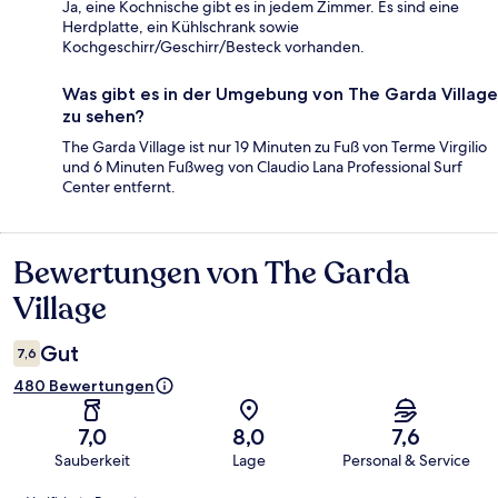
Ja, eine Kochnische gibt es in jedem Zimmer. Es sind eine
Herdplatte, ein Kühlschrank sowie
Kochgeschirr/Geschirr/Besteck vorhanden.
Was gibt es in der Umgebung von The Garda Village
zu sehen?
The Garda Village ist nur 19 Minuten zu Fuß von Terme Virgilio
und 6 Minuten Fußweg von Claudio Lana Professional Surf
Center entfernt.
Bewertungen von The Garda
Bewertungen
Village
Gut
7,6
480 Bewertungen
7,0
8,0
7,6
Sauberkeit
Lage
Personal & Service
Bewertungen