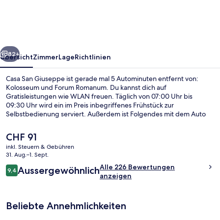
rück
Weiter
82+
Übersicht
Zimmer
Lage
Richtlinien
Casa San Giuseppe ist gerade mal 5 Autominuten entfernt von:
Kolosseum und Forum Romanum. Du kannst dich auf
Gratisleistungen wie WLAN freuen. Täglich von 07:00 Uhr bis
09:30 Uhr wird ein im Preis inbegriffenes Frühstück zur
Selbstbedienung serviert. Außerdem ist Folgendes mit dem Auto
nur 5 Minuten entfernt: Circus Maximus und Piazza Venezia. Andere
Reisende haben viel Gutes über das hilfsbereite Personal zu
Der
CHF 91
berichten. Die Unterkunft ist nur einen kurzen Fußmarsch von den
aktuelle
inkl. Steuern & Gebühren
öffentlichen Verkehrsmitteln entfernt: Zur U-Bahn läuft man 11
Preis
31. Aug.–1. Sept.
Minuten (U-Bahn-Station San Giovanni) bzw. 13 Minuten (U-Bahn-
Rezeption
beträgt
Bewertungen
Station Re di Roma).
Alle 226 Bewertungen
Aussergewöhnlich
CHF 91.
9,4
9,4 von 10.
anzeigen
Beliebte Annehmlichkeiten