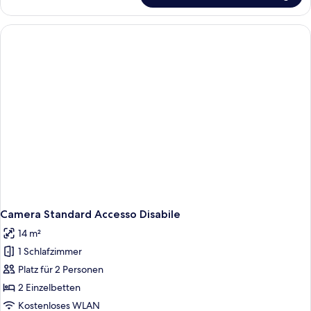
Einzelzimmer
Camera Standard Accesso Disabile
14 m²
1 Schlafzimmer
Platz für 2 Personen
2 Einzelbetten
Kostenloses WLAN