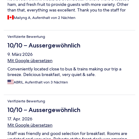
ham, and fresh fruit to provide guests with more variety. Other
than that, everything was excellent. Thank you to the staff for
their kindness and the great service we received.
Mailyng A, Aufenthalt von 2 Nächten
Verifizierte Bewertung
10/10 – Aussergewöhnlich
9. März 2026
Mit Google übersetzen
Conveniently located close to bus & trains making our trip a
breeze. Delicious breakfast, very quiet & safe.
ABRIL, Aufenthalt von 3 Nächten
Verifizierte Bewertung
10/10 – Aussergewöhnlich
17. Apr. 2026
Mit Google übersetzen
Staff was friendly and good selection for breakfast. Rooms are