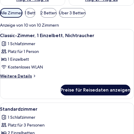
Verfügbare
Alle Zimmer
1 Bett
2 Betten
Über 3 Betten
Filter
für
Anzeige von 10 von 10 Zimmern
Zimmer
Alle
Ein Hotelzimmer mit Bett, Schreibtisch
13
Classic-Zimmer, 1 Einzelbett, Nichtraucher
Fotos
1 Schlafzimmer
für
Platz für 1 Person
Classic-
Zimmer,
1 Einzelbett
1 Einzelbett,
Kostenloses WLAN
Nichtraucher
Weitere
Weitere Details
anzeigen
Details
für
Preise für Reisedaten anzeigen
Classic-
Zimmer,
1 Einzelbett,
Alle
Ein Hotelzimmer mit zwei Einzelbetten
14
Nichtraucher
Standardzimmer
Fotos
1 Schlafzimmer
für
Platz für 3 Personen
Standardzimmer
anzeigen
2 Einzelbetten