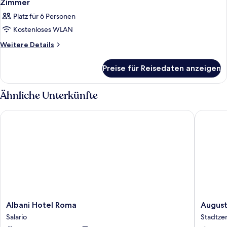
Zimmer
Platz für 6 Personen
Kostenloses WLAN
Weitere
Weitere Details
Details
für
Preise für Reisedaten anzeigen
Zimmer
Ähnliche Unterkünfte
Albani Hotel Roma
Augusta L
Albani
Augusta
Albani Hotel Roma
August
Hotel
Lucilla
Salario
Stadtze
Roma
Palace