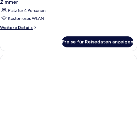
Zimmer
Platz für 4 Personen
Kostenloses WLAN
Weitere
Weitere Details
Details
für
Preise für Reisedaten anzeigen
Zimmer