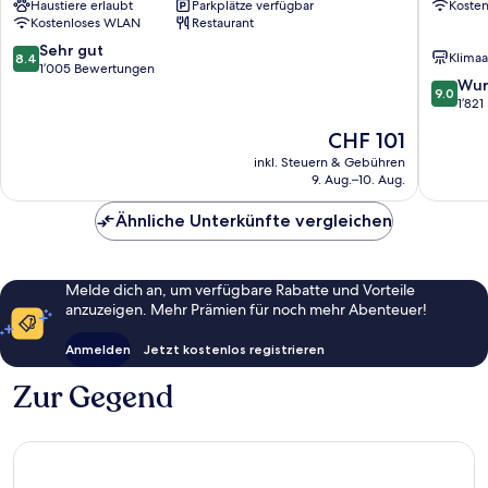
Haustiere erlaubt
Parkplätze verfügbar
Koste
Salario
Stadtze
Kostenloses WLAN
Restaurant
von
Rom
8.4
Sehr gut
Klimaa
8.4
von
1’005 Bewertungen
9.0
Wun
10,
9.0
von
1’82
Sehr
10,
gut,
Der
CHF 101
Wunder
1’005
Preis
1’821
inkl. Steuern & Gebühren
Bewertungen
beträgt
9. Aug.–10. Aug.
Bewert
CHF 101
Ähnliche Unterkünfte vergleichen
Melde dich an, um verfügbare Rabatte und Vorteile
anzuzeigen. Mehr Prämien für noch mehr Abenteuer!
Anmelden
Jetzt kostenlos registrieren
Zur Gegend