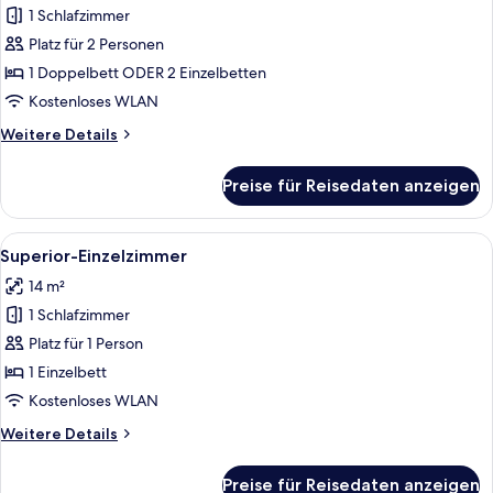
1 Schlafzimmer
Superior-
Doppelzimmer
Platz für 2 Personen
anzeigen
1 Doppelbett ODER 2 Einzelbetten
Kostenloses WLAN
Weitere
Weitere Details
Details
für
Preise für Reisedaten anzeigen
Superior-
Doppelzimmer
Alle
Ein Hotelzimmer mit einem Einzelbett,
19
Superior-Einzelzimmer
Fotos
14 m²
für
1 Schlafzimmer
Superior-
Einzelzimmer
Platz für 1 Person
anzeigen
1 Einzelbett
Kostenloses WLAN
Weitere
Weitere Details
Details
für
Preise für Reisedaten anzeigen
Superior-