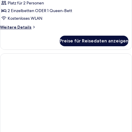
Platz für 2 Personen
Doppia
Superior
2 Einzelbetten ODER 1 Queen-Bett
anzeigen
Kostenloses WLAN
Weitere
Weitere Details
Details
für
Preise für Reisedaten anzeigen
Doppia
Superior