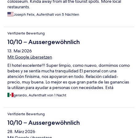
colosseum. Kinda away from all the tourist spots. More local
restaurants.
Joseph Felix, Aufenthalt von 5 Nächten
Verifizierte Bewertung
10/10 – Aussergewöhnlich
13. Mai 2026
Mit Google übersetzen
El hotel excelente!!! Super limpio, como nuevo, dormimos como
bebes y se sentía mucha tranquilidad El personal con una
atención finísima, nos apoyaron en todo. Relación calidad-
precio, muy buena. Lo mejor es que gran parte de las ganancias
la utilizan para ayudar a personas con necesidades. Está
relativamente cerca del coliseo. Es un hotel al cual sí regreso.
gerardo, Aufenthalt von 1 Nacht
Verifizierte Bewertung
10/10 – Aussergewöhnlich
28. März 2026
Mit Google übersetzen