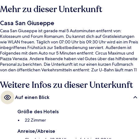
Mehr zu dieser Unterkunft
Casa San Giuseppe
Casa San Giuseppe ist gerade mal 5 Autominuten entfernt von:
Kolosseum und Forum Romanum. Du kannst dich auf Gratisleistungen
wie WLAN freuen. Täglich von 07:00 Uhr bis 09:30 Uhr wird ein im Preis
inbegriffenes Frühstück zur Selbstbedienung serviert. Außerdem ist
Folgendes mit dem Auto nur 5 Minuten entfernt: Circus Maximus und
Piazza Venezia. Andere Reisende haben viel Gutes über das hilfsbereite
Personal zu berichten. Die Unterkunft ist nur einen kurzen Fußmarsch
von den öffentlichen Verkehrsmitteln entfernt: Zur U-Bahn läuft man 11
Minuten (U-Bahn-Station San Giovanni) bzw. 13 Minuten (U-Bahn-
Station Re di Roma).
Weitere Infos zu dieser Unterkunft
Auf einen Blick
Größe des Hotels
22 Zimmer
Anreise/Abreise