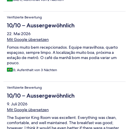
Verifizierte Bewertung
10/10 – Aussergewöhnlich
22. Mai 2026
Mit Google übersetzen
Fomos muito bem recepcionados. Equipe maravilhosa, quarto
espaçoso, sempre limpo. A localização muito boa, próxima a
estação de metrô. O café da manhã bom mas podia variar um
pouco.
G, Aufenthalt von 3 Nächten
Verifizierte Bewertung
10/10 – Aussergewöhnlich
9. Juli 2026
Mit Google übersetzen
The Superior King Room was excellent. Everything was clean,
comfortable, and well maintained. The breakfast was good;
however, I think it would be even better if there were a toaster,