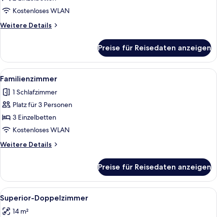
Kostenloses WLAN
Weitere
Weitere Details
Details
für
Preise für Reisedaten anzeigen
Standardzimmer
Alle
Ein Hotelzimmer mit zwei Einzelbette
18
Familienzimmer
Fotos
1 Schlafzimmer
für
Platz für 3 Personen
Familienzimmer
anzeigen
3 Einzelbetten
Kostenloses WLAN
Weitere
Weitere Details
Details
für
Preise für Reisedaten anzeigen
Familienzimmer
Alle
Ein modernes Hotelzimmer mit einem 
11
Superior-Doppelzimmer
Fotos
14 m²
für