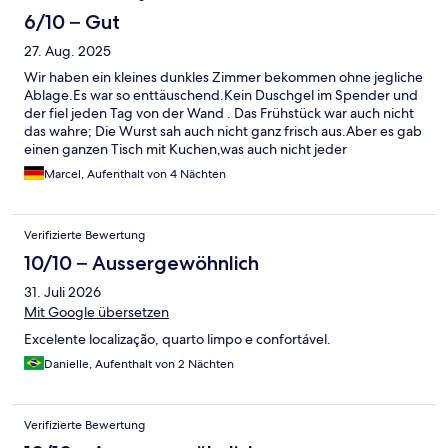
6/10 – Gut
27. Aug. 2025
Wir haben ein kleines dunkles Zimmer bekommen ohne jegliche
Ablage.Es war so enttäuschend.Kein Duschgel im Spender und
der fiel jeden Tag von der Wand . Das Frühstück war auch nicht
das wahre; Die Wurst sah auch nicht ganz frisch aus.Aber es gab
einen ganzen Tisch mit Kuchen,was auch nicht jeder
mag.Verstehe nicht wie das Hotel 4 Sterne bekommen kann .Es
Marcel, Aufenthalt von 4 Nächten
roch sehr unangenehm im Hotel.
Verifizierte Bewertung
10/10 – Aussergewöhnlich
31. Juli 2026
Mit Google übersetzen
Excelente localização, quarto limpo e confortável.
Danielle, Aufenthalt von 2 Nächten
Verifizierte Bewertung