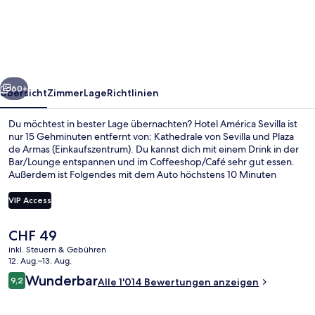
Sevilla
rück
Weiter
60+
Übersicht
Zimmer
Lage
Richtlinien
Du möchtest in bester Lage übernachten? Hotel América Sevilla ist
nur 15 Gehminuten entfernt von: Kathedrale von Sevilla und Plaza
de Armas (Einkaufszentrum). Du kannst dich mit einem Drink in der
Bar/Lounge entspannen und im Coffeeshop/Café sehr gut essen.
Außerdem ist Folgendes mit dem Auto höchstens 10 Minuten
entfernt: Vergnügungspark Isla Mágica und Plaza de España.
Andere Reisende lieben das hilfsbereite Personal und die Lage. Die
VIP Access
Unterkunft ist nur einen kurzen Fußmarsch von den öffentlichen
Verkehrsmitteln entfernt: Zur U-Bahn läuft man 8 Minuten
Der
CHF 49
(Straßenbahnhaltestelle Plaza Nueva) bzw. 13 Minuten
Rezeption
aktuelle
(Straßenbahnhaltestelle Archivo de Indias).
inkl. Steuern & Gebühren
Preis
12. Aug.–13. Aug.
beträgt
Bewertungen
Wunderbar
9,2
Alle 1'014 Bewertungen anzeigen
CHF 49.
9,2 von 10.