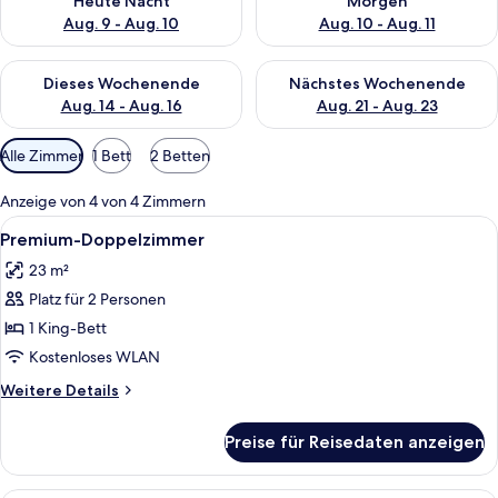
Heute Nacht
Morgen
Aug. 9 - Aug. 10
Aug. 10 - Aug. 11
Überprüfe die Verfügbarkeit für dieses Wochenende, Aug. 14 -
Überprüfe die Verfügbarkeit f
Dieses Wochenende
Nächstes Wochenende
Aug. 14 - Aug. 16
Aug. 21 - Aug. 23
Verfügbare
Alle Zimmer
1 Bett
2 Betten
Filter
für
Anzeige von 4 von 4 Zimmern
Zimmer
Alle
Ein Hotelzimmer mit Bett, Nachttisch, 
11
Premium-Doppelzimmer
Fotos
23 m²
für
Platz für 2 Personen
Premium-
Doppelzimmer
1 King-Bett
anzeigen
Kostenloses WLAN
Weitere
Weitere Details
Details
für
Preise für Reisedaten anzeigen
Premium-
Doppelzimmer
Ein Balkon mit zwei Korstühlen, einem