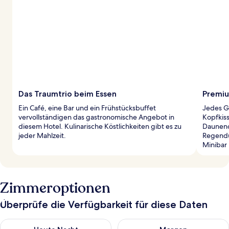
Das Traumtrio beim Essen
Premiu
Ein Café, eine Bar und ein Frühstücksbuffet
Jedes G
vervollständigen das gastronomische Angebot in
Kopfkis
diesem Hotel. Kulinarische Köstlichkeiten gibt es zu
Daunend
jeder Mahlzeit.
Regendus
Minibar
Zimmeroptionen
Überprüfe die Verfügbarkeit für diese Daten
Überprüfe die Verfügbarkeit für heute Nacht, Aug. 9 - Aug. 10
Überprüfe die Verfügbarkeit fü