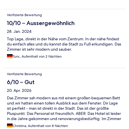
Verifizierte Bewertung
10/10 – Aussergewöhnlich
28. Jan. 2024
Top Lage, direkt in der Nähe vom Zentrum. In der nähe findest
du einfach alles und du kannst die Stadt zu Fuß erkundigen. Das
Zimmer ist sehr modern und sauber.
Tunc, Aufenthalt von 2 Nächten
Verifizierte Bewertung
6/10 – Gut
20. Apr. 2026
Das Zimmer sah modern aus mit einem großen bequemen Bett
und wir hatten einen tollen Ausblick aus dem Fenster. Dir Lage
ist perfekt - man ist direkt in der Stadt. Das ist der größte
Pluspunkt. Das Personal ist freundlich. ABER: Das Hotel ist leider
in die Jahre gekommen und renovierungsbedürftig. Im Zimmer
war der Boden kaputt, die Toilettentür schief mit einem
Christina, Aufenthalt von 8 Nächten
größeren Spalt. Im Gang und in der Lobby roch es extrem