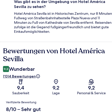
Was gibt es in der Umgebung von Hotel América
Sevilla zu sehen?
Hotel América Sevilla ist in Historisches Zentrum, nur 8 Minuten
Fußweg von Straßenbahnhaltestelle Plaza Nueva und 11
Minuten zu Fuß von Kathedrale von Sevilla entfernt. Reisenden
zufolge ist die Gegend fußgängerfreundlich und bietet gute
Einkaufsmöglichkeiten.
Bewertungen von Hotel América
Bewertungen
Sevilla
Wunderbar
9,2
1'014 Bewertungen
9,4
9,2
9,2
Sauberkeit
Lage
Personal & Service
Bewertungen
Verifizierte Bewertung
8/10 – Sehr gut