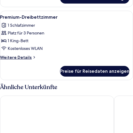
Suite
(Triple)
Alle
Ein Hotelzimmer mit einem großen Be
3
Premium-Dreibettzimmer
Fotos
1 Schlafzimmer
für
Platz für 3 Personen
Premium-
Dreibettzimmer
1 King-Bett
anzeigen
Kostenloses WLAN
Weitere
Weitere Details
Details
für
Preise für Reisedaten anzeigen
Premium-
Dreibettzimmer
Ähnliche Unterkünfte
Hotel Giralda Center
Hotel Fer