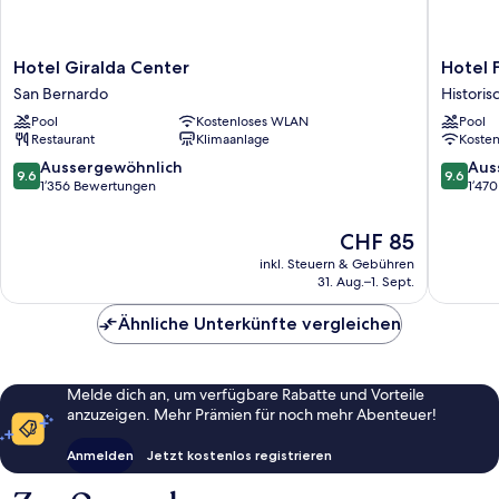
Hotel
Hotel
Hotel Giralda Center
Hotel F
Giralda
Fernand
San Bernardo
Histori
Center
III
Pool
Kostenloses WLAN
Pool
San
Historis
Restaurant
Klimaanlage
Koste
Bernardo
Zentru
9.6
9.6
Aussergewöhnlich
Aus
9.6
9.6
von
von
1’356 Bewertungen
1’47
10,
10,
Aussergewöhnlich,
Ausserg
Der
CHF 85
1’356
1’470
Preis
inkl. Steuern & Gebühren
Bewertungen
Bewert
beträgt
31. Aug.–1. Sept.
CHF 85
Ähnliche Unterkünfte vergleichen
Melde dich an, um verfügbare Rabatte und Vorteile
anzuzeigen. Mehr Prämien für noch mehr Abenteuer!
Anmelden
Jetzt kostenlos registrieren