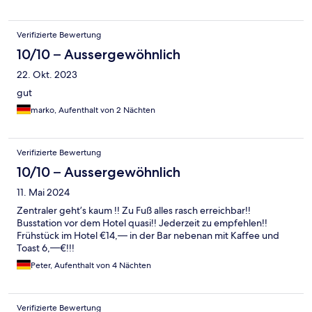
unangenehm nach Abwasser. Anstatt das Problem zu beheben,
wurde Parfüm versprüht, um den Geruch zu überdecken. Hat
Verifizierte Bewertung
aber nicht wirklich geholfen. Das Frühstück war ok, aber jeden
Tag das gleiche. Leider nichts besonderes und traditionelles.
10/10 – Aussergewöhnlich
Wir würden das Hotel trotz der Lage leider nicht
22. Okt. 2023
weiterempfehlen.
gut
marko, Aufenthalt von 2 Nächten
Verifizierte Bewertung
10/10 – Aussergewöhnlich
11. Mai 2024
Zentraler geht’s kaum !! Zu Fuß alles rasch erreichbar!!
Busstation vor dem Hotel quasi!! Jederzeit zu empfehlen!!
Frühstück im Hotel €14,— in der Bar nebenan mit Kaffee und
Toast 6,—€!!!
Peter, Aufenthalt von 4 Nächten
Verifizierte Bewertung