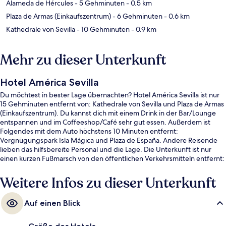
Alameda de Hércules
- 5 Gehminuten
- 0.5 km
Plaza de Armas (Einkaufszentrum)
- 6 Gehminuten
- 0.6 km
Kathedrale von Sevilla
- 10 Gehminuten
- 0.9 km
Mehr zu dieser Unterkunft
Hotel América Sevilla
Du möchtest in bester Lage übernachten? Hotel América Sevilla ist nur
15 Gehminuten entfernt von: Kathedrale von Sevilla und Plaza de Armas
(Einkaufszentrum). Du kannst dich mit einem Drink in der Bar/Lounge
entspannen und im Coffeeshop/Café sehr gut essen. Außerdem ist
Folgendes mit dem Auto höchstens 10 Minuten entfernt:
Vergnügungspark Isla Mágica und Plaza de España. Andere Reisende
lieben das hilfsbereite Personal und die Lage. Die Unterkunft ist nur
einen kurzen Fußmarsch von den öffentlichen Verkehrsmitteln entfernt:
Zur U-Bahn läuft man 8 Minuten (Straßenbahnhaltestelle Plaza Nueva)
bzw. 13 Minuten (Straßenbahnhaltestelle Archivo de Indias).
Weitere Infos zu dieser Unterkunft
Auf einen Blick