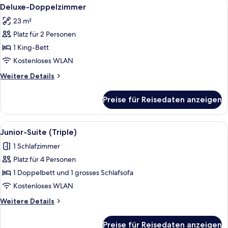
Alle
12
Deluxe-Doppelzimmer
Fotos
23 m²
für
Platz für 2 Personen
Deluxe-
Doppelzimmer
1 King-Bett
anzeigen
Kostenloses WLAN
Weitere
Weitere Details
Details
für
Preise für Reisedaten anzeigen
Deluxe-
Doppelzimmer
Alle
Ein modernes Hotelzimmer mit einer C
5
Junior-Suite (Triple)
Fotos
1 Schlafzimmer
für
Platz für 4 Personen
Junior-
Suite
1 Doppelbett und 1 grosses Schlafsofa
(Triple)
Kostenloses WLAN
anzeigen
Weitere
Weitere Details
Details
für
Preise für Reisedaten anzeigen
Junior-