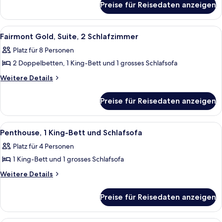
Suite,
Preise für Reisedaten anzeigen
Fairmont
2 Schlafzimmer,
Gold,
Buchtblick
Signature-
Alle
Ein modernes Badezimmer mit Duschka
1
Suite,
anzeigen
Fairmont Gold, Suite, 2 Schlafzimmer
Fotos
2 Schlafzimmer,
Platz für 8 Personen
Buchtblick
für
2 Doppelbetten, 1 King-Bett und 1 grosses Schlafsofa
Fairmont
Gold,
Weitere
Weitere Details
Details
Suite,
für
2 Schlafzimmer
Preise für Reisedaten anzeigen
Fairmont
anzeigen
Gold,
Suite,
Alle
Ein Hotelzimmer mit Sofa, Fernseher, E
5
2 Schlafzimmer
Penthouse, 1 King-Bett und Schlafsofa
Fotos
Platz für 4 Personen
für
1 King-Bett und 1 grosses Schlafsofa
Penthouse,
1 King-
Weitere
Weitere Details
Details
Bett
für
und
Preise für Reisedaten anzeigen
Penthouse,
Schlafsofa
1 King-
anzeigen
Bett
Ein Hotelzimmer mit einem großen Bett