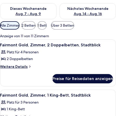
Überprüfe die Verfügbarkeit für dieses Wochenende, Aug. 7 - 
Überprüfe die Verfügbarkeit f
Dieses Wochenende
Nächstes Wochenende
Aug. 7 - Aug. 9
Aug. 14 - Aug. 16
Verfügbare
Alle Zimmer
2 Betten
1 Bett
Über 3 Betten
Filter
für
Anzeige von 11 von 11 Zimmern
Zimmer
Alle
Ein Hotelzimmer mit zwei Betten, ein
2
Fairmont Gold, Zimmer, 2 Doppelbetten, Stadtblick
Fotos
Platz für 4 Personen
für
2 Doppelbetten
Fairmont
Gold,
Weitere
Weitere Details
Details
Zimmer,
für
2 Doppelbetten,
Preise für Reisedaten anzeigen
Fairmont
Stadtblick
Gold,
anzeigen
Zimmer,
Alle
Ein Hotelzimmer mit einem großen Bet
2
2 Doppelbetten,
Fairmont Gold, Zimmer, 1 King-Bett, Stadtblick
Fotos
Stadtblick
Platz für 3 Personen
für
1 King-Bett
Fairmont