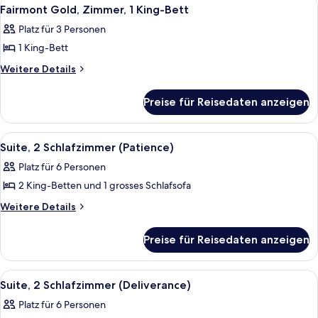
Alle
2
und
Fairmont Gold, Zimmer, 1 King-Bett
Fotos
Schlafsofa
Platz für 3 Personen
für
1 King-Bett
Fairmont
Gold,
Weitere
Weitere Details
Details
Zimmer,
für
1 King-
Preise für Reisedaten anzeigen
Fairmont
Bett
Gold,
anzeigen
Zimmer,
Alle
Ein Hotelzimmer mit einem großen Bet
2
1 King-
Suite, 2 Schlafzimmer (Patience)
Fotos
Bett
Platz für 6 Personen
für
2 King-Betten und 1 grosses Schlafsofa
Suite,
2 Schlafzimmer
Weitere
Weitere Details
Details
(Patience)
für
anzeigen
Preise für Reisedaten anzeigen
Suite,
2 Schlafzimmer
(Patience)
Alle
Ein Hotelzimmer mit einem großen Bet
2
Suite, 2 Schlafzimmer (Deliverance)
Fotos
Platz für 6 Personen
für