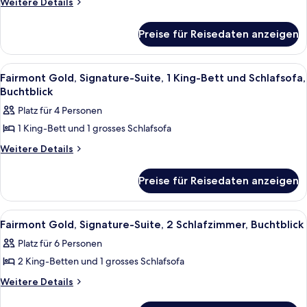
Gold,
Weitere
Weitere Details
Details
Zimmer,
für
1 King-
Preise für Reisedaten anzeigen
Fairmont
Bett,
Gold,
Stadtblick
Zimmer,
Alle
Ein Hotelzimmer mit einer Couch, eine
10
1 King-
anzeigen
Fairmont Gold, Signature-Suite, 1 King-Bett und Schlafsofa,
Fotos
Bett,
Buchtblick
Stadtblick
für
Platz für 4 Personen
Fairmont
1 King-Bett und 1 grosses Schlafsofa
Gold,
Signature-
Weitere
Weitere Details
Details
Suite,
für
1 King-
Preise für Reisedaten anzeigen
Fairmont
Bett
Gold,
Signature-
und
Alle
Ein Hotelzimmer mit einer Couch, eine
11
Suite,
Fairmont Gold, Signature-Suite, 2 Schlafzimmer, Buchtblick
Schlafsofa,
Fotos
1 King-
Buchtblick
Platz für 6 Personen
Bett
für
anzeigen
und
2 King-Betten und 1 grosses Schlafsofa
Fairmont
Schlafsofa,
Gold,
Weitere
Weitere Details
Buchtblick
Details
Signature-
für