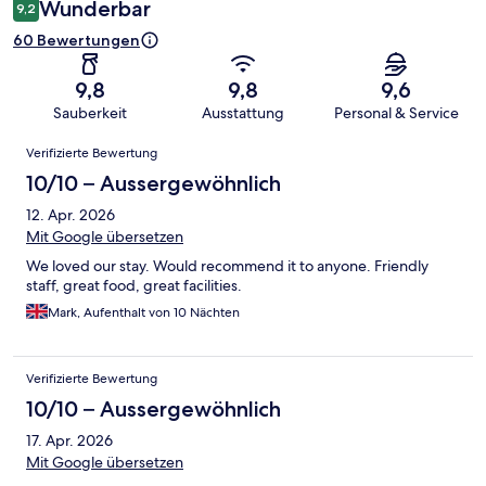
Wunderbar
9,2
60 Bewertungen
9,8
9,8
9,6
Sauberkeit
Ausstattung
Personal & Service
Bewertungen
Verifizierte Bewertung
10/10 – Aussergewöhnlich
12. Apr. 2026
Mit Google übersetzen
We loved our stay. Would recommend it to anyone. Friendly
staff, great food, great facilities.
Mark, Aufenthalt von 10 Nächten
Verifizierte Bewertung
10/10 – Aussergewöhnlich
17. Apr. 2026
Mit Google übersetzen