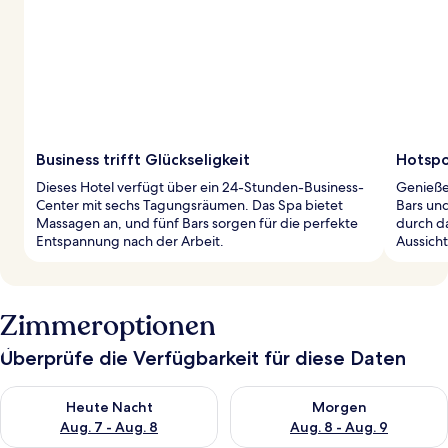
Business trifft Glückseligkeit
Hotspo
Dieses Hotel verfügt über ein 24-Stunden-Business-
Genieße 
Center mit sechs Tagungsräumen. Das Spa bietet
Bars un
Massagen an, und fünf Bars sorgen für die perfekte
durch d
Entspannung nach der Arbeit.
Aussich
Zimmeroptionen
Überprüfe die Verfügbarkeit für diese Daten
Überprüfe die Verfügbarkeit für heute Nacht, Aug. 7 - Aug. 8.
Überprüfe die Verfügbarkeit f
Heute Nacht
Morgen
Aug. 7 - Aug. 8
Aug. 8 - Aug. 9