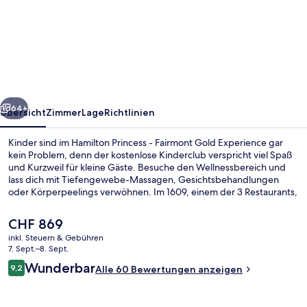
Princess
-
Fairmont
Gold
Experience
rück
Weiter
64+
Übersicht
Zimmer
Lage
Richtlinien
Kinder sind im Hamilton Princess - Fairmont Gold Experience gar
kein Problem, denn der kostenlose Kinderclub verspricht viel Spaß
und Kurzweil für kleine Gäste. Besuche den Wellnessbereich und
lass dich mit Tiefengewebe-Massagen, Gesichtsbehandlungen
oder Körperpeelings verwöhnen. Im 1609, einem der 3 Restaurants,
wird Mittagessen und Abendessen serviert. Als weitere Highlights
bietet dieses Hotel im luxuriösen Stil 2 Außenpools, eine Strandbar
Der
CHF 869
und einen Whirlpool.
aktuelle
inkl. Steuern & Gebühren
Preis
7. Sept.–8. Sept.
Privatstrand in der Nähe, weißer Sand
beträgt
Bewertungen
Wunderbar
9,2
Alle 60 Bewertungen anzeigen
CHF 869.
9,2 von 10.