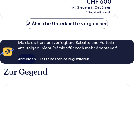
Der
CHF 600
Pembroke
392
Wunderbar,
Preis
Parish
Bewert
1’006
inkl. Steuern & Gebühren
beträgt
7. Sept.–8. Sept.
Bewertungen
CHF 600
Ähnliche Unterkünfte vergleichen
Melde dich an, um verfügbare Rabatte und Vorteile
anzuzeigen. Mehr Prämien für noch mehr Abenteuer!
Anmelden
Jetzt kostenlos registrieren
Zur Gegend