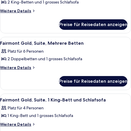
2 King-Betten und 1 grosses Schlafsofa
Suite,
2 Schlafzimmer
Weitere
Weitere Details
Details
(Deliverance)
für
anzeigen
Preise für Reisedaten anzeigen
Suite,
2 Schlafzimmer
(Deliverance)
Alle
Ein überdachter Außenbereich mit eine
6
Fairmont Gold, Suite, Mehrere Betten
Fotos
Platz für 6 Personen
für
2 Doppelbetten und 1 grosses Schlafsofa
Fairmont
Gold,
Weitere
Weitere Details
Details
Suite,
für
Mehrere
Preise für Reisedaten anzeigen
Fairmont
Betten
Gold,
anzeigen
Suite,
Alle
Ein ordentlich bezogenes Bett mit ei
2
Mehrere
Fairmont Gold, Suite, 1 King-Bett und Schlafsofa
Fotos
Betten
Platz für 4 Personen
für
1 King-Bett und 1 grosses Schlafsofa
Fairmont
Gold,
Weitere
Weitere Details
Details
Suite,