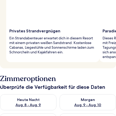
Privates Strandvergnügen
Paradi
Ein Strandabenteuer erwartet dich in diesem Resort
Dieses 
mit einem privaten weißen Sandstrand. Kostenlose
mit Frei
Cabanas, Liegestühle und Sonnenschirme laden zum
Tagungs
Schnorcheln und Kajakfahren ein.
sich an
entspan
Zimmeroptionen
Überprüfe die Verfügbarkeit für diese Daten
Überprüfe die Verfügbarkeit für heute Nacht, Aug. 8 - Aug. 9.
Überprüfe die Verfügbarkeit f
Heute Nacht
Morgen
Aug. 8 - Aug. 9
Aug. 9 - Aug. 10
Überprüfe die Verfügbarkeit für dieses Wochenende, Aug. 14 -
Überprüfe die Verfügbarkeit f