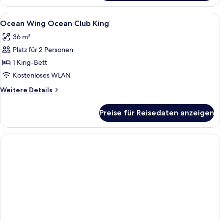
Alle
Minibar, Zimmersafe, Schreibtisch, V
1
Ocean Wing Ocean Club King
Fotos
36 m²
für
Platz für 2 Personen
Ocean
Wing
1 King-Bett
Ocean
Kostenloses WLAN
Club
Weitere
Weitere Details
King
Details
anzeigen
für
Preise für Reisedaten anzeigen
Ocean
Wing
Ocean
Club
King