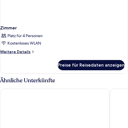
Zimmer
Platz für 4 Personen
Kostenloses WLAN
Weitere
Weitere Details
Details
für
Preise für Reisedaten anzeigen
Zimmer
Ähnliche Unterkünfte
Dusit Thani Mactan Cebu Resort
Sheraton