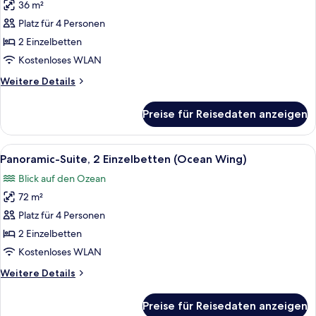
36 m²
Panorama-
Zimmer,
Platz für 4 Personen
2 Einzelbetten
2 Einzelbetten
(Ocean
Kostenloses WLAN
Wing)
Weitere
Weitere Details
anzeigen
Details
für
Preise für Reisedaten anzeigen
Panorama-
Zimmer,
2 Einzelbetten
Alle
Panoramic-Suite, 2 Einzelbetten (Oce
5
(Ocean
Panoramic-Suite, 2 Einzelbetten (Ocean Wing)
Fotos
Wing)
Blick auf den Ozean
für
72 m²
Panoramic-
Suite,
Platz für 4 Personen
2 Einzelbetten
2 Einzelbetten
(Ocean
Kostenloses WLAN
Wing)
Weitere
Weitere Details
anzeigen
Details
für
Preise für Reisedaten anzeigen
Panoramic-