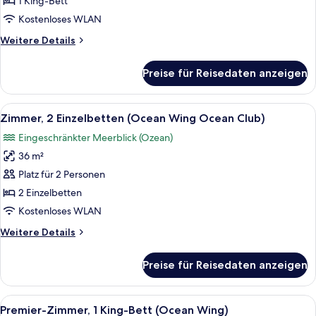
1 King-Bett
(Ocean
Kostenloses WLAN
Wing
Weitere
Weitere Details
Ocean
Details
Club)
für
Preise für Reisedaten anzeigen
Zimmer,
anzeigen
1 King-
Bett
Alle
Ein Zimmer mit zwei Holzstühlen und 
7
(Ocean
Zimmer, 2 Einzelbetten (Ocean Wing Ocean Club)
Fotos
Wing
Eingeschränkter Meerblick (Ozean)
Ocean
für
Club)
36 m²
Zimmer,
2 Einzelbetten
Platz für 2 Personen
(Ocean
2 Einzelbetten
Wing
Kostenloses WLAN
Ocean
Weitere
Weitere Details
Club)
Details
anzeigen
für
Preise für Reisedaten anzeigen
Zimmer,
2 Einzelbetten
(Ocean
Alle
Ein Hotelzimmer mit einem großen Bett
8
Wing
Premier-Zimmer, 1 King-Bett (Ocean Wing)