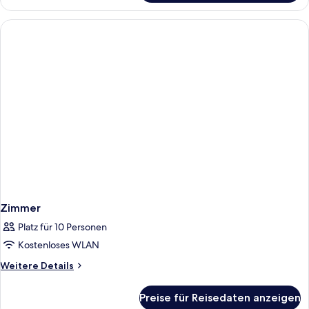
Suite,
2 Einzelbetten
(Ocean
Wing)
Zimmer
Platz für 10 Personen
Kostenloses WLAN
Weitere
Weitere Details
Details
für
Preise für Reisedaten anzeigen
Zimmer