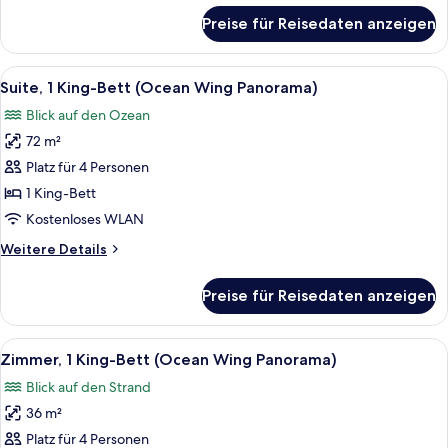
für
Preise für Reisedaten anzeigen
Premier-
Zimmer,
2 Einzelbetten
Alle
Ein modernes Hotelzimmer mit Balkon, 
10
(Ocean
Suite, 1 King-Bett (Ocean Wing Panorama)
Fotos
Wing)
Blick auf den Ozean
für
72 m²
Suite,
1 King-
Platz für 4 Personen
Bett
1 King-Bett
(Ocean
Kostenloses WLAN
Wing
Weitere
Weitere Details
Panorama)
Details
anzeigen
für
Preise für Reisedaten anzeigen
Suite,
1 King-
Bett
Alle
Ein Hotelzimmer mit einem großen Bett
8
(Ocean
Zimmer, 1 King-Bett (Ocean Wing Panorama)
Fotos
Wing
Blick auf den Strand
Panorama)
für
36 m²
Zimmer,
1 King-
Platz für 4 Personen