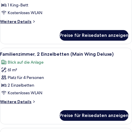
Bett
1 King-Bett
(Ocean
Kostenloses WLAN
Wing
Weitere
Weitere Details
Panorama)
Details
anzeigen
für
Preise für Reisedaten anzeigen
Zimmer,
1 King-
Bett
Alle
Ein Hotelzimmer mit zwei Betten, ein
7
(Ocean
Familienzimmer, 2 Einzelbetten (Main Wing Deluxe)
Fotos
Wing
Blick auf die Anlage
Panorama)
für
61 m²
Familienzimmer,
2 Einzelbetten
Platz für 4 Personen
(Main
2 Einzelbetten
Wing
Kostenloses WLAN
Deluxe)
Weitere
Weitere Details
anzeigen
Details
für
Preise für Reisedaten anzeigen
Familienzimmer,
2 Einzelbetten
(Main
Alle
Ein Hotelzimmer mit zwei Betten, eine