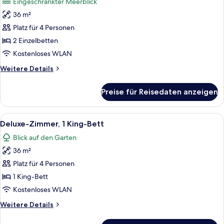
Eingeschränkter Meerblick
für
36 m²
Deluxe-
Zimmer,
Platz für 4 Personen
2 Einzelbetten,
2 Einzelbetten
Meerblick
Kostenloses WLAN
anzeigen
Weitere
Weitere Details
Details
für
Preise für Reisedaten anzeigen
Deluxe-
Zimmer,
2 Einzelbetten,
Alle
Ein Hotelzimmer mit einem großen Bett,
9
Meerblick
Deluxe-Zimmer, 1 King-Bett
Fotos
Blick auf den Garten
für
36 m²
Deluxe-
Zimmer,
Platz für 4 Personen
1 King-
1 King-Bett
Bett
Kostenloses WLAN
anzeigen
Weitere
Weitere Details
Details
für