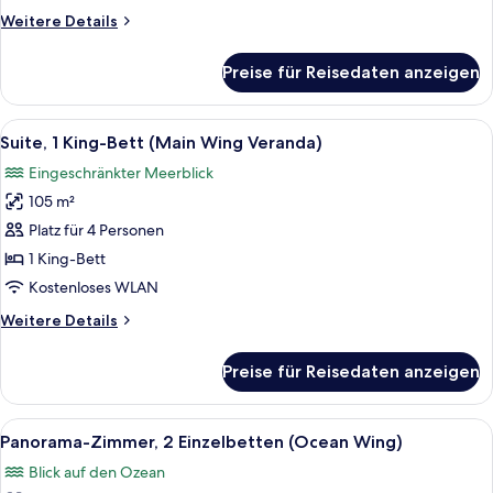
anzeigen
Weitere
Weitere Details
Details
für
Preise für Reisedaten anzeigen
Suite,
1 King-
Bett
Alle
Ein Hotelzimmer mit einem großen Bett,
5
(Mactan)
Suite, 1 King-Bett (Main Wing Veranda)
Fotos
Eingeschränkter Meerblick
für
105 m²
Suite,
1 King-
Platz für 4 Personen
Bett
1 King-Bett
(Main
Kostenloses WLAN
Wing
Weitere
Weitere Details
Veranda)
Details
anzeigen
für
Preise für Reisedaten anzeigen
Suite,
1 King-
Bett
Alle
Panorama-Zimmer, 2 Einzelbetten (O
4
(Main
Panorama-Zimmer, 2 Einzelbetten (Ocean Wing)
Fotos
Wing
Blick auf den Ozean
Veranda)
für