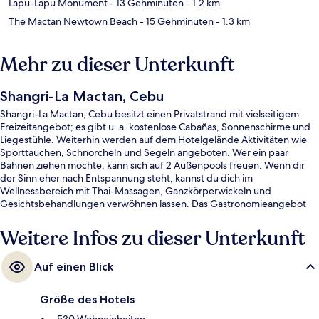
Lapu-Lapu Monument
- 13 Gehminuten
- 1.2 km
The Mactan Newtown Beach
- 15 Gehminuten
- 1.3 km
Mehr zu dieser Unterkunft
Shangri-La Mactan, Cebu
Shangri-La Mactan, Cebu besitzt einen Privatstrand mit vielseitigem
Freizeitangebot; es gibt u. a. kostenlose Cabañas, Sonnenschirme und
Liegestühle. Weiterhin werden auf dem Hotelgelände Aktivitäten wie
Sporttauchen, Schnorcheln und Segeln angeboten. Wer ein paar
Bahnen ziehen möchte, kann sich auf 2 Außenpools freuen. Wenn dir
der Sinn eher nach Entspannung steht, kannst du dich im
Wellnessbereich mit Thai-Massagen, Ganzkörperwickeln und
Gesichtsbehandlungen verwöhnen lassen. Das Gastronomieangebot
umfasst 5 Restaurants und 3 Bars/Lounges. Dieses Resort im luxuriösen
Stil bietet als weitere Highlights eine Poolbar, ein Fitnesscenter sowie
Weitere Infos zu dieser Unterkunft
einen Fitnessbereich. Das hilfsbereite Personal und der allgemeine
Zustand erhalten gute Bewertungen von anderen Reisenden.
Auf einen Blick
Größe des Hotels
530 Wohneinheiten