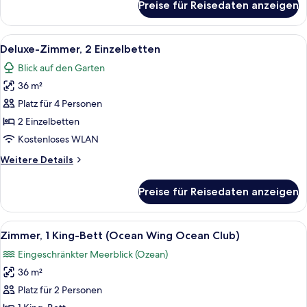
Preise für Reisedaten anzeigen
Deluxe-
Zimmer,
1 King-
Alle
Ein Hotelzimmer mit Bett, Sessel, kle
9
Bett
Deluxe-Zimmer, 2 Einzelbetten
Fotos
Blick auf den Garten
für
36 m²
Deluxe-
Zimmer,
Platz für 4 Personen
2 Einzelbetten
2 Einzelbetten
anzeigen
Kostenloses WLAN
Weitere
Weitere Details
Details
für
Preise für Reisedaten anzeigen
Deluxe-
Zimmer,
2 Einzelbetten
Alle
Ein Hotelzimmer mit einem großen Bett
8
Zimmer, 1 King-Bett (Ocean Wing Ocean Club)
Fotos
Eingeschränkter Meerblick (Ozean)
für
36 m²
Zimmer,
1 King-
Platz für 2 Personen
Bett