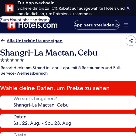
Zur App wechseln
Sichere dir bis zu 10% Rabatt auf ausgewählte Hotels und
melde dich an, um Prämien zu sammeln.
Zum Hauptinhalt springen
App herunterladen
Alle Unterkünfte anzeigen
Shangri-La Mactan, Cebu
5.0-
Sterne-
Resort direkt am Strand in Lapu-Lapu mit 5 Restaurants und Full-
Unterkunft
Service-Wellnessbereich
Wähle deine Daten, um Preise zu sehen
Wo soll’s hingehen?
Daten
Gäste