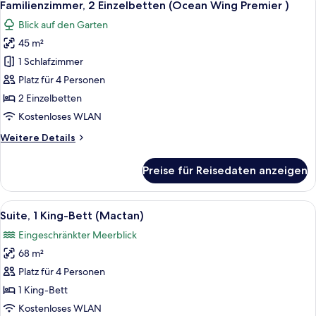
6
Wing
Familienzimmer, 2 Einzelbetten (Ocean Wing Premier )
Fotos
Deluxe)
Blick auf den Garten
für
45 m²
Familienzimmer,
2 Einzelbetten
1 Schlafzimmer
(Ocean
Platz für 4 Personen
Wing
2 Einzelbetten
Premier
Kostenloses WLAN
)
Weitere
Weitere Details
anzeigen
Details
für
Preise für Reisedaten anzeigen
Familienzimmer,
2 Einzelbetten
(Ocean
Alle
Suite, 1 King-Bett (Mactan)
5
Wing
Suite, 1 King-Bett (Mactan)
Fotos
Premier
Eingeschränkter Meerblick
)
für
68 m²
Suite,
1 King-
Platz für 4 Personen
Bett
1 King-Bett
(Mactan)
Kostenloses WLAN