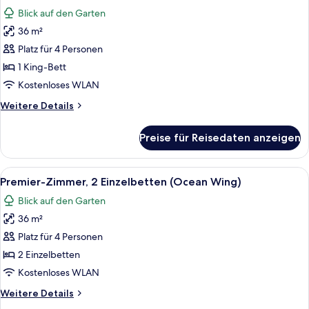
Fotos
Ocean
Blick auf den Garten
Club)
für
36 m²
Premier-
Zimmer,
Platz für 4 Personen
1 King-
1 King-Bett
Bett
Kostenloses WLAN
(Ocean
Weitere
Weitere Details
Wing)
Details
anzeigen
für
Preise für Reisedaten anzeigen
Premier-
Zimmer,
1 King-
Alle
Ein Hotelzimmer mit Fernseher, Schrei
8
Bett
Premier-Zimmer, 2 Einzelbetten (Ocean Wing)
Fotos
(Ocean
Blick auf den Garten
Wing)
für
36 m²
Premier-
Zimmer,
Platz für 4 Personen
2 Einzelbetten
2 Einzelbetten
(Ocean
Kostenloses WLAN
Wing)
Weitere
Weitere Details
anzeigen
Details