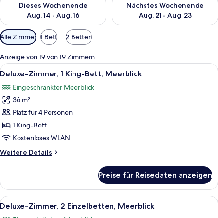
Dieses Wochenende
Nächstes Wochenende
Aug. 14 - Aug. 16
Aug. 21 - Aug. 23
Verfügbare
Alle Zimmer
1 Bett
2 Betten
Filter
für
Anzeige von 19 von 19 Zimmern
Zimmer
Alle
Ein Hotelzimmer mit einem großen Bett,
7
Deluxe-Zimmer, 1 King-Bett, Meerblick
Fotos
Eingeschränkter Meerblick
für
36 m²
Deluxe-
Zimmer,
Platz für 4 Personen
1 King-
1 King-Bett
Bett,
Kostenloses WLAN
Meerblick
Weitere
Weitere Details
anzeigen
Details
für
Preise für Reisedaten anzeigen
Deluxe-
Zimmer,
1 King-
Alle
Ein Hotelzimmer mit Bett, Sessel, kle
7
Bett,
Deluxe-Zimmer, 2 Einzelbetten, Meerblick
Fotos
Meerblick