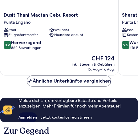
Dusit
Sherato
Dusit Thani Mactan Cebu Resort
Sherat
Thani
Cebu
Punta Engaño
Punta E
Mactan
Mactan
Pool
Wellness
Pool
Cebu
Resort
Flughafentransfer
Haustiere erlaubt
Kosten
Resort
Punta
Punta
Engaño
8.6
9.2
Hervorragend
Wun
8.6
9.2
Engaño
von
von
862 Bewertungen
476 
10,
10,
Der
CHF 124
Hervorragend,
Wunder
Preis
862
476
inkl. Steuern & Gebühren
beträgt
16. Aug.–17. Aug.
Bewertungen
Bewert
CHF 124
Ähnliche Unterkünfte vergleichen
Melde dich an, um verfügbare Rabatte und Vorteile
anzuzeigen. Mehr Prämien für noch mehr Abenteuer!
Anmelden
Jetzt kostenlos registrieren
Zur Gegend