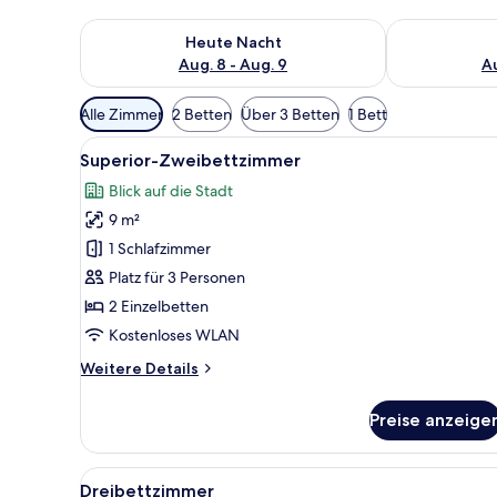
Überprüfe die Verfügbarkeit für heute Nacht, Aug. 8
Überprüfe die
Heute Nacht
Aug. 8 - Aug. 9
Au
Verfügbare
Alle Zimmer
2 Betten
Über 3 Betten
1 Bett
Filter
Alle
Ein Hotelzimmer mit zwei Bett
für
9
Superior-Zweibettzimmer
Fotos
Zimmer
Blick auf die Stadt
für
9 m²
Superior-
Zweibettzimmer
1 Schlafzimmer
anzeigen
Platz für 3 Personen
2 Einzelbetten
Kostenloses WLAN
Weitere
Weitere Details
Details
für
Preise anzeige
Superior-
Zweibettzimmer
Alle
Ein Hotelzimmer mit zwei Bette
7
Dreibettzimmer