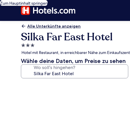
Zum Hauptinhalt springen
Alle Unterkünfte anzeigen
Silka Far East Hotel
3.0-
Sterne-
Hotel mit Restaurant, in erreichbarer Nähe zum Einkaufszen
Unterkunft
Wähle deine Daten, um Preise zu sehen
Wo soll’s hingehen?
Fotogalerie
von
Silka
Far
East
Hotel