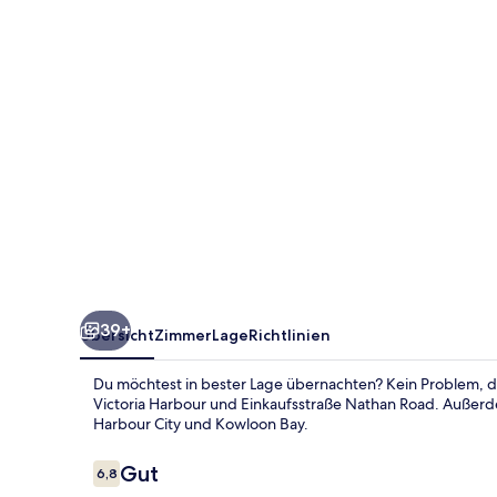
39+
Übersicht
Zimmer
Lage
Richtlinien
Du möchtest in bester Lage übernachten? Kein Problem, den
Victoria Harbour und Einkaufsstraße Nathan Road. Außerd
Harbour City und Kowloon Bay.
Bewertungen
Gut
6,8
6,8 von 10.