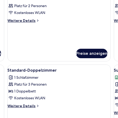
Fotos
F
Platz für 2 Personen
für
f
Kostenloses WLAN
Zimmer
Z
anzeigen
a
Weitere
We
Weitere Details
We
Details
De
für
fü
Zimmer
Z
n
Preise anzeigen
en, einem Nachttisch mit Telefon und Blumenvase, einem Flachbildfernseher 
Alle
Ein kleines Hotelzimmer mit einem Ei
Al
7
Standard-Doppelzimmer
S
Fotos
F
1 Schlafzimmer
für
f
Platz für 3 Personen
Standard-
S
Doppelzimmer
D
1 Doppelbett
anzeigen
a
Kostenloses WLAN
Weitere
Weitere Details
Details
We
We
für
De