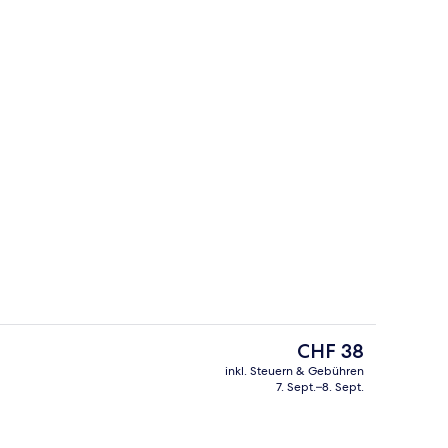
bettzimmer
Concierge-Schalter
Der
CHF 38
aktuelle
inkl. Steuern & Gebühren
Preis
7. Sept.–8. Sept.
eich
Tägliches kontinentales Frühstück g
beträgt
CHF 38.