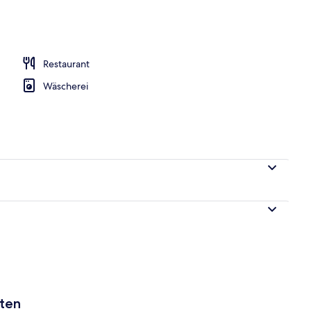
eich
Restaurant
Wäscherei
aten