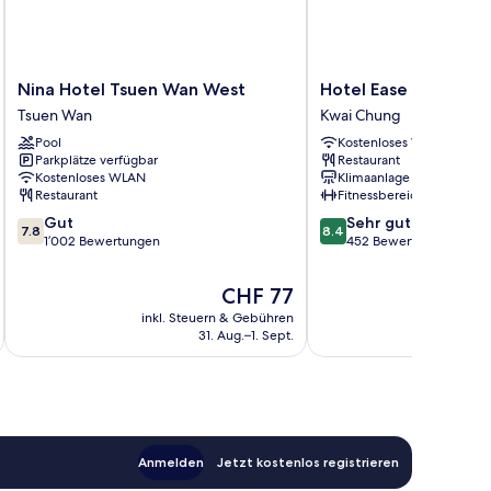
Nina
Hotel
Nina Hotel Tsuen Wan West
Hotel Ease Tsuen W
Hotel
Ease
Tsuen Wan
Kwai Chung
Tsuen
Tsuen
Pool
Kostenloses WLAN
Wan
Wan
Parkplätze verfügbar
Restaurant
West
Kwai
Kostenloses WLAN
Klimaanlage
Tsuen
Chung
Restaurant
Fitnessbereich
Wan
7.8
8.4
Gut
Sehr gut
7.8
8.4
von
von
1’002 Bewertungen
452 Bewertungen
10,
10,
Gut,
Sehr
Der
CHF 77
1’002
gut,
Preis
inkl. Steuern & Gebühren
inkl. S
Bewertungen
452
beträgt
31. Aug.–1. Sept.
Bewertungen
CHF 77
Anmelden
Jetzt kostenlos registrieren