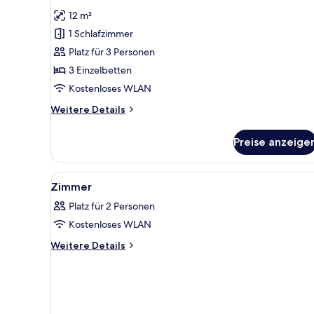
Fotos
12 m²
für
1 Schlafzimmer
Dreibettzimmer
anzeigen
Platz für 3 Personen
3 Einzelbetten
Kostenloses WLAN
Weitere
Weitere Details
Details
für
Preise anzeige
Dreibettzimmer
Alle
Ein Hotelzimmer mit zwei Bett
4
Zimmer
Fotos
Platz für 2 Personen
für
Kostenloses WLAN
Zimmer
anzeigen
Weitere
Weitere Details
Details
für
Zimmer