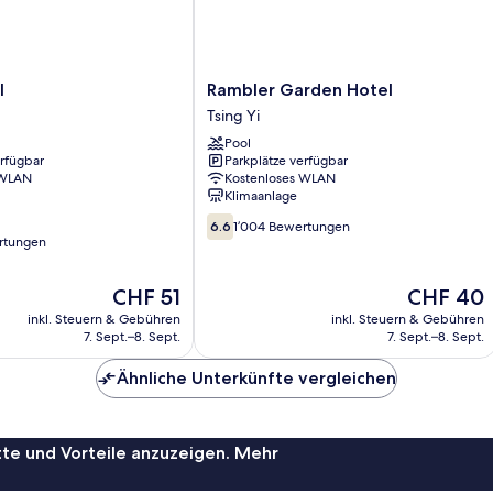
Rambler
l
Rambler Garden Hotel
Garden
Tsing Yi
Hotel
Pool
Tsing
erfügbar
Parkplätze verfügbar
Yi
 WLAN
Kostenloses WLAN
Klimaanlage
6.6
6.6
1’004 Bewertungen
von
rtungen
10,
1’004
Der
Der
CHF 51
CHF 40
Bewertungen
Preis
Preis
inkl. Steuern & Gebühren
inkl. Steuern & Gebühren
beträgt
beträgt
7. Sept.–8. Sept.
7. Sept.–8. Sept.
CHF 51
CHF 40
Ähnliche Unterkünfte vergleichen
te und Vorteile anzuzeigen. Mehr