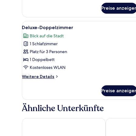
Preise anzeige
Alle
Ein modernes Hotelzimmer mit 
11
Deluxe-Doppelzimmer
Fotos
Blick auf die Stadt
für
1 Schlafzimmer
Deluxe-
Doppelzimmer
Platz für 3 Personen
anzeigen
1 Doppelbett
Kostenloses WLAN
Weitere
Weitere Details
Details
für
Preise anzeige
Deluxe-
Doppelzimmer
Ähnliche Unterkünfte
Dorsett Tsuen Wan, Hong Kong
Panda Hotel