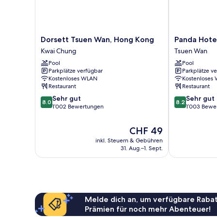
Dorsett
Panda
Dorsett Tsuen Wan, Hong Kong
Panda Hote
Tsuen
Hotel
Kwai Chung
Tsuen Wan
Wan,
Tsuen
Pool
Pool
Hong
Wan
Parkplätze verfügbar
Parkplätze v
Kong
Kostenloses WLAN
Kostenloses
Kwai
Restaurant
Restaurant
Chung
8.0
8.2
Sehr gut
Sehr gut
8.0
8.2
von
von
1’002 Bewertungen
1’003 Bewe
10,
10,
Sehr
Sehr
Der
CHF 49
gut,
gut,
Preis
inkl. Steuern & Gebühren
1’002
1’003
beträgt
31. Aug.–1. Sept.
Bewertungen
Bewertungen
CHF 49
Melde dich an, um verfügbare Rabat
Prämien für noch mehr Abenteuer!