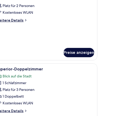
otos
Platz für 2 Personen
ür
Kostenloses WLAN
immer
nzeigen
itere
itere Details
tails
r
immer
Preise anzeigen
und einer Tür.
nzelbett, einem Nachttisch mit Telefon, einem kleinen Schreibtisch mit Co
le
Ein modernes Hotelzimmer mit einem großen Be
8
uperior-Doppelzimmer
otos
Blick auf die Stadt
ür
1 Schlafzimmer
uperior-
oppelzimmer
Platz für 3 Personen
nzeigen
1 Doppelbett
Kostenloses WLAN
itere
itere Details
tails