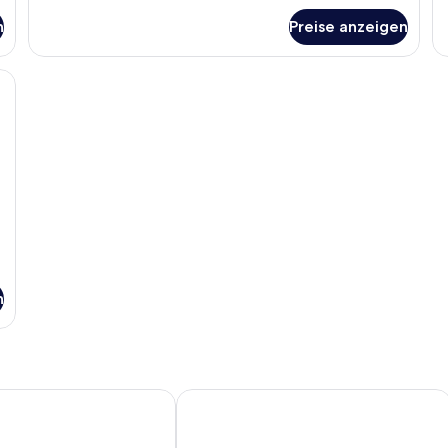
Standard-
fü
Doppelzimmer
n
Preise anzeigen
Su
Do
einem großen Bett, einem Schreibtisch mit Computer, einem Flachbildfernseh
n
Rambler Garden Hotel