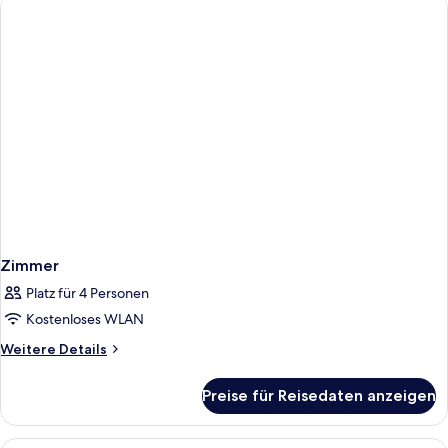
Zimmer
Platz für 4 Personen
Kostenloses WLAN
Weitere
Weitere Details
Details
für
Preise für Reisedaten anzeigen
Zimmer