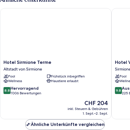
Hotel Sirmione Terme
Hotel Vi
Hotel
Hotel
Hotel Sirmione Terme
Hotel 
Sirmione
Vinci
Altstadt von Sirmione
Sirmion
Terme
Sirmion
Pool
Frühstück inbegriffen
Pool
Altstadt
Sirmion
Wellness
Haustiere erlaubt
Wellne
von
Sirmione
8.8
9.8
Hervorragend
Aus
8.8
9.8
von
von
1’006 Bewertungen
225 
10,
10,
Der
CHF 204
Hervorragend,
Ausserg
Preis
1’006
225
inkl. Steuern & Gebühren
beträgt
1. Sept.–2. Sept.
Bewertungen
Bewert
CHF 204
Ähnliche Unterkünfte vergleichen