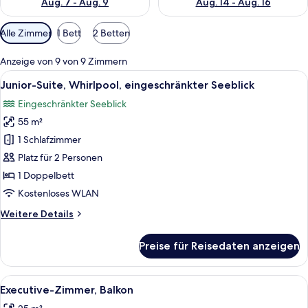
Aug. 7 - Aug. 9
Aug. 14 - Aug. 16
Verfügbare
Alle Zimmer
1 Bett
2 Betten
Filter
für
Anzeige von 9 von 9 Zimmern
Zimmer
Alle
Junior-Suite, Whirlpool, eingeschränk
17
Junior-Suite, Whirlpool, eingeschränkter Seeblick
Fotos
Eingeschränkter Seeblick
für
55 m²
Junior-
Suite,
1 Schlafzimmer
Whirlpool,
Platz für 2 Personen
eingeschränkter
1 Doppelbett
Seeblick
Kostenloses WLAN
anzeigen
Weitere
Weitere Details
Details
für
Preise für Reisedaten anzeigen
Junior-
Suite,
Whirlpool,
Alle
Ein Hotelzimmer mit einem großen Bett
12
eingeschränkter
Executive-Zimmer, Balkon
Fotos
Seeblick