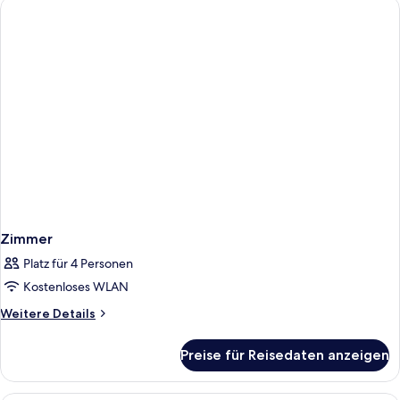
Zimmer
Platz für 4 Personen
Kostenloses WLAN
Weitere
Weitere Details
Details
für
Preise für Reisedaten anzeigen
Zimmer