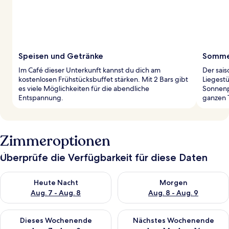
Speisen und Getränke
Sommer
Im Café dieser Unterkunft kannst du dich am
Der sai
kostenlosen Frühstücksbuffet stärken. Mit 2 Bars gibt
Liegest
es viele Möglichkeiten für die abendliche
Sonnenpa
Entspannung.
ganzen 
Zimmeroptionen
Überprüfe die Verfügbarkeit für diese Daten
Überprüfe die Verfügbarkeit für heute Nacht, Aug. 7 - Aug. 8.
Überprüfe die Verfügbarkeit f
Heute Nacht
Morgen
Aug. 7 - Aug. 8
Aug. 8 - Aug. 9
Überprüfe die Verfügbarkeit für dieses Wochenende, Aug. 7 - 
Überprüfe die Verfügbarkeit f
Dieses Wochenende
Nächstes Wochenende