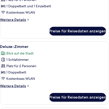
Dreibettzimmer,
Balkon
1 Doppelbett und 1 Einzelbett
anzeigen
Kostenloses WLAN
Weitere
Weitere Details
Details
für
Preise für Reisedaten anzeigen
Executive-
Dreibettzimmer,
Balkon
Alle
Ein Hotelzimmer mit Bett, einem großen
10
Deluxe-Zimmer
Fotos
Blick auf die Stadt
für
1 Schlafzimmer
Deluxe-
Zimmer
Platz für 2 Personen
anzeigen
1 Doppelbett
Kostenloses WLAN
Weitere
Weitere Details
Details
für
Preise für Reisedaten anzeigen
Deluxe-
Zimmer