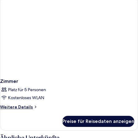
Zimmer
Platz für 5 Personen
Kostenloses WLAN
Weitere
Weitere Details
Details
für
Preise für Reisedaten anzeigen
Zimmer
Ähnliche Unterkünfte