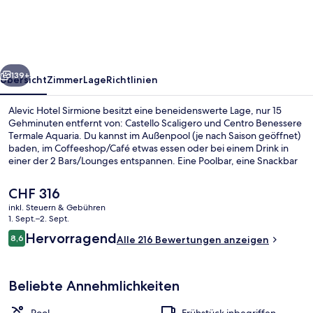
rück
Weiter
139+
Übersicht
Zimmer
Lage
Richtlinien
Alevic Hotel Sirmione besitzt eine beneidenswerte Lage, nur 15
Gehminuten entfernt von: Castello Scaligero und Centro Benessere
Termale Aquaria. Du kannst im Außenpool (je nach Saison geöffnet)
baden, im Coffeeshop/Café etwas essen oder bei einem Drink in
einer der 2 Bars/Lounges entspannen. Eine Poolbar, eine Snackbar
und ein Garten sind weitere Highlights. Andere Reisende lieben das
hilfsbereite Personal und die Lage.
Der
CHF 316
aktuelle
inkl. Steuern & Gebühren
Preis
1. Sept.–2. Sept.
Junior-Suite, Whirlpool, eingeschränk
beträgt
Bewertungen
Hervorragend
8,6
Alle 216 Bewertungen anzeigen
CHF 316.
8,6 von 10.
Beliebte Annehmlichkeiten