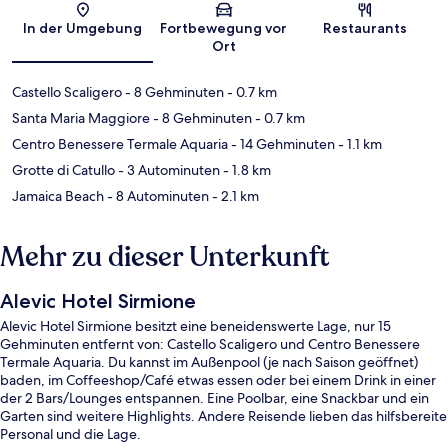
Karte
In der Umgebung
Fortbewegung vor
Restaurants
Ort
Castello Scaligero
- 8 Gehminuten
- 0.7 km
Santa Maria Maggiore
- 8 Gehminuten
- 0.7 km
Centro Benessere Termale Aquaria
- 14 Gehminuten
- 1.1 km
Grotte di Catullo
- 3 Autominuten
- 1.8 km
Jamaica Beach
- 8 Autominuten
- 2.1 km
Mehr zu dieser Unterkunft
Alevic Hotel Sirmione
Alevic Hotel Sirmione besitzt eine beneidenswerte Lage, nur 15
Gehminuten entfernt von: Castello Scaligero und Centro Benessere
Termale Aquaria. Du kannst im Außenpool (je nach Saison geöffnet)
baden, im Coffeeshop/Café etwas essen oder bei einem Drink in einer
der 2 Bars/Lounges entspannen. Eine Poolbar, eine Snackbar und ein
Garten sind weitere Highlights. Andere Reisende lieben das hilfsbereite
Personal und die Lage.