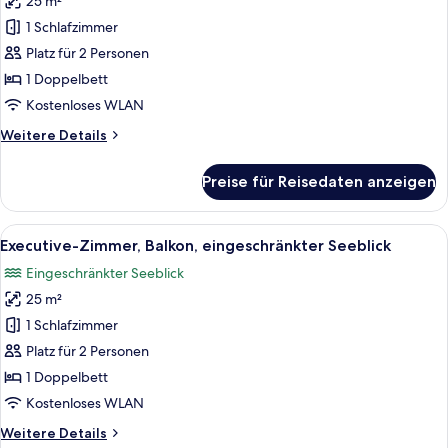
25 m²
für
1 Schlafzimmer
Executive-
Zimmer,
Platz für 2 Personen
Balkon
1 Doppelbett
anzeigen
Kostenloses WLAN
Weitere
Weitere Details
Details
für
Preise für Reisedaten anzeigen
Executive-
Zimmer,
Balkon
Alle
Ein Hotelzimmer mit einem großen Bet
17
Executive-Zimmer, Balkon, eingeschränkter Seeblick
Fotos
Eingeschränkter Seeblick
für
25 m²
Executive-
Zimmer,
1 Schlafzimmer
Balkon,
Platz für 2 Personen
eingeschränkter
1 Doppelbett
Seeblick
Kostenloses WLAN
anzeigen
Weitere
Weitere Details