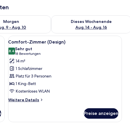
aten
 - Aug. 9.
 Verfügbarkeit für morgen, Aug. 9 - Aug. 10.
Überprüfe die Verfügbarkeit für dies
Morgen
Dieses Wochenende
g. 9 - Aug. 10
Aug. 14 - Aug. 16
 einem Bett, einem Wand-Fernseher und einem Fenster mit Vorhängen.
Alle
Ein modernes Hotelzimmer mit einem 
14
Comfort-Zimmer (Design)
Fotos
Sehr gut
für
8.4
8.4 von 10
(18
18 Bewertungen
Comfort-
Bewertungen)
14 m²
Zimmer
1 Schlafzimmer
(Design)
Platz für 3 Personen
anzeigen
1 King-Bett
Kostenloses WLAN
Weitere
Weitere Details
Details
für
n
Preise anzeigen
Comfort-
Zimmer
(Design)