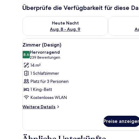
Überprüfe die Verfügbarkeit für diese D
Überprüfe die Verfügbarkeit für heute Nacht, Aug. 8
Überprüfe die
Heute Nacht
Aug. 8 - Aug. 9
Au
Alle
Ein modernes Hotelzimmer mit
13
Zimmer (Design)
Fotos
Hervorragend
für
8.6
8.6 von 10
(239
239 Bewertungen
Zimmer
Bewertungen)
14 m²
(Design)
1 Schlafzimmer
anzeigen
Platz für 3 Personen
1 King-Bett
Kostenloses WLAN
Weitere
Weitere Details
Details
für
Preise anzeige
Zimmer
(Design)