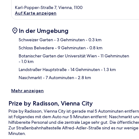
Karl-Popper-Straße 7, Vienna, 1100
Auf Karte anzeigen
In der Umgebung
Schweizer Garten
- 3 Gehminuten
- 0.3 km
Schloss Belvedere
- 9 Gehminuten
- 0.8 km
Kar
Botanischer Garten der Universität Wien
- 11 Gehminuten
- 1.0 km
Landstraßer Hauptstraße
- 14 Gehminuten
- 1.3 km
Naschmarkt
- 7 Autominuten
- 2.8 km
Mehr anzeigen
Prize by Radisson, Vienna City
Prize by Radisson, Vienna City ist gerade mal 5 Autominuten entfe
ist Folgendes mit dem Auto nur 5 Minuten entfernt: Naschmarkt u
hilfsbereite Personal und die zentrale Lage sehr gut. Die öffentlich
Zur Straßenbahnhaltestelle Alfred-Adler-Straße sind es nur wenige
Minuten.