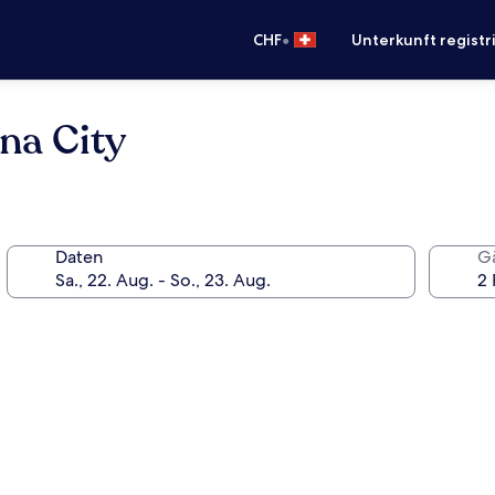
•
CHF
Unterkunft registr
na City
Daten
G