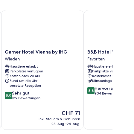
f
Garner Hotel Vienna by IHG
B&B Hotel Wien-Hbf
Garner
B&B
Garner Hotel Vienna by IHG
B&B Hotel Wien-Hbf
Hotel
Hotel
Wieden
Favoriten
Vienna
Wien-
Haustiere erlaubt
Haustiere erlaubt
by
Hbf
Parkplätze verfügbar
Parkplätze verfügbar
IHG
Favoriten
Kostenloses WLAN
Kostenloses WLAN
Wieden
Rund um die Uhr
Klimaanlage
besetzte Rezeption
8.8
Hervorragend
8.8
8.0
Sehr gut
von
904 Bewertungen
8.0
von
139 Bewertungen
10,
10,
Hervorragend,
Sehr
904
Der
CHF 71
gut,
Bewertungen
Preis
inkl. Steuern & Gebühren
inkl. S
139
beträgt
23. Aug.–24. Aug.
Bewertungen
CHF 71