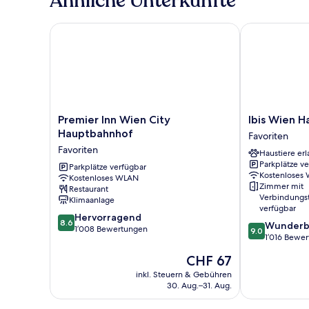
Ähnliche Unterkünfte
Premier Inn Wien City Hauptbahnhof
Ibis Wien Ha
Premier
Ibis
Premier Inn Wien City
Ibis Wien 
Inn
Wien
Hauptbahnhof
Favoriten
Wien
Hauptbahnho
Favoriten
Haustiere erl
City
Favoriten
Parkplätze v
Hauptbahnhof
Parkplätze verfügbar
Kostenloses
Kostenloses WLAN
Favoriten
Zimmer mit
Restaurant
Verbindungs
Klimaanlage
verfügbar
8.6
Hervorragend
8.6
9.0
Wunderb
von
1’008 Bewertungen
9.0
von
1’016 Bewe
10,
10,
Hervorragend,
Der
CHF 67
Wunderbar,
1’008
Preis
1’016
inkl. Steuern & Gebühren
Bewertungen
beträgt
30. Aug.–31. Aug.
Bewertungen
CHF 67