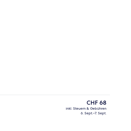
ttwaren, laptopgeeigneter Arbeitsplatz
Lobby
Der
CHF 68
aktuelle
inkl. Steuern & Gebühren
Preis
6. Sept.–7. Sept.
rühstücksbuffet gegen Gebühr
Lobby
beträgt
CHF 68.