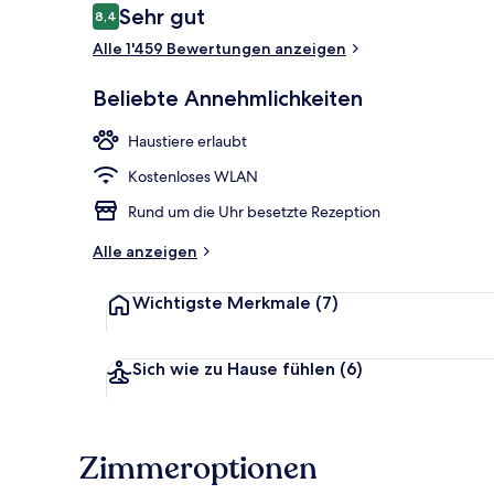
Bewertungen
Sehr gut
8,4
8,4 von 10.
Alle 1'459 Bewertungen anzeigen
Aussenberei
Beliebte Annehmlichkeiten
Haustiere erlaubt
Kostenloses WLAN
Rund um die Uhr besetzte Rezeption
Alle anzeigen
Wichtigste Merkmale
(7)
Sich wie zu Hause fühlen
(6)
Zimmeroptionen