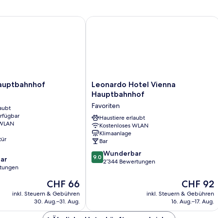
uptbahnhof
Leonardo Hotel Vienna Hauptbahnho
Leonardo
Hauptbahnhof
Leonardo Hotel Vienna
Hotel
Hauptbahnhof
f
Vienna
Favoriten
aubt
Hauptbahnhof
erfügbar
Favoriten
Haustiere erlaubt
 WLAN
Kostenloses WLAN
Klimaanlage
tür
Bar
9.0
Wunderbar
9.0
ar
von
2’344 Bewertungen
rtungen
10,
Wunderbar,
Der
Der
CHF 66
CHF 92
2’344
Preis
Preis
inkl. Steuern & Gebühren
inkl. Steuern & Gebühren
Bewertungen
beträgt
beträgt
30. Aug.–31. Aug.
16. Aug.–17. Aug.
CHF 66
CHF 92