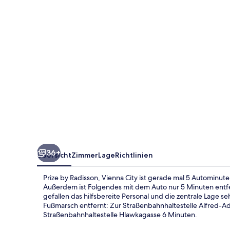
City
36+
Übersicht
Zimmer
Lage
Richtlinien
Prize by Radisson, Vienna City ist gerade mal 5 Autominut
Außerdem ist Folgendes mit dem Auto nur 5 Minuten ent
gefallen das hilfsbereite Personal und die zentrale Lage se
Fußmarsch entfernt: Zur Straßenbahnhaltestelle Alfred-Adl
Straßenbahnhaltestelle Hlawkagasse 6 Minuten.