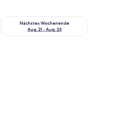
es Wochenende, Aug. 14 - Aug. 16.
Überprüfe die Verfügbarkeit für nächstes Wochenende, Aug. 2
Nächstes Wochenende
Aug. 21 - Aug. 23
Bett, einem Wand-Fernseher und einem Fenster mit Vorhängen.