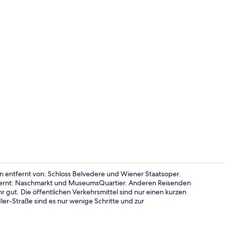
Allergikerbe
en entfernt von: Schloss Belvedere und Wiener Staatsoper.
fernt: Naschmarkt und MuseumsQuartier. Anderen Reisenden
hr gut. Die öffentlichen Verkehrsmittel sind nur einen kurzen
Tägliches F
er-Straße sind es nur wenige Schritte und zur