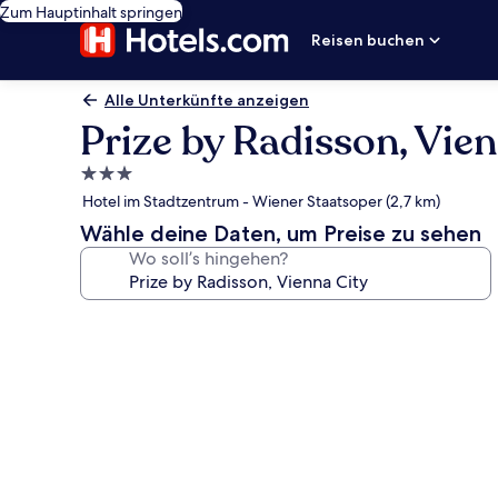
Zum Hauptinhalt springen
Reisen buchen
Alle Unterkünfte anzeigen
Prize by Radisson, Vien
3.0-
Sterne-
Hotel im Stadtzentrum - Wiener Staatsoper (2,7 km)
Unterkunft
Wähle deine Daten, um Preise zu sehen
Wo soll’s hingehen?
Fotogalerie
von
Prize
by
Radisson,
Vienna