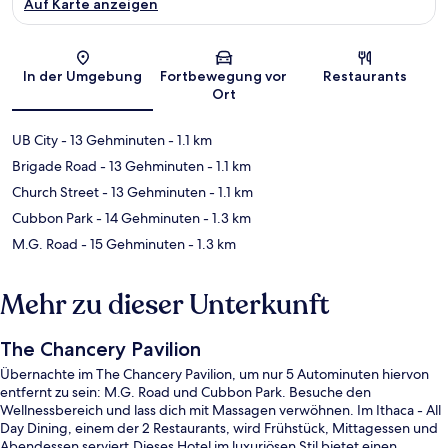
Auf Karte anzeigen
Karte
In der Umgebung
Fortbewegung vor
Restaurants
Ort
UB City
- 13 Gehminuten
- 1.1 km
Brigade Road
- 13 Gehminuten
- 1.1 km
Church Street
- 13 Gehminuten
- 1.1 km
Cubbon Park
- 14 Gehminuten
- 1.3 km
M.G. Road
- 15 Gehminuten
- 1.3 km
Mehr zu dieser Unterkunft
The Chancery Pavilion
Übernachte im The Chancery Pavilion, um nur 5 Autominuten hiervon
entfernt zu sein: M.G. Road und Cubbon Park. Besuche den
Wellnessbereich und lass dich mit Massagen verwöhnen. Im Ithaca - All
Day Dining, einem der 2 Restaurants, wird Frühstück, Mittagessen und
Abendessen serviert.Dieses Hotel im luxuriösen Stil bietet einen