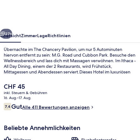
rück
Weiter
27+
Übersicht
Zimmer
Lage
Richtlinien
Übernachte im The Chancery Pavilion, um nur 5 Autominuten
hiervon entfernt zu sein: M.G. Road und Cubbon Park. Besuche den
Wellnessbereich und lass dich mit Massagen verwöhnen. Im Ithaca -
All Day Dining, einem der 2 Restaurants, wird Frühstück,
Mittagessen und Abendessen serviert.Dieses Hotel im luxuriösen
Stil bietet einen Fitnessbereich und eine Loungebar.
Der
CHF 45
aktuelle
inkl. Steuern & Gebühren
Preis
16. Aug.–17. Aug.
Fitnessbereich
beträgt
Bewertungen
Gut
7,4
Alle 411 Bewertungen anzeigen
CHF 45.
7,4 von 10.
Beliebte Annehmlichkeiten