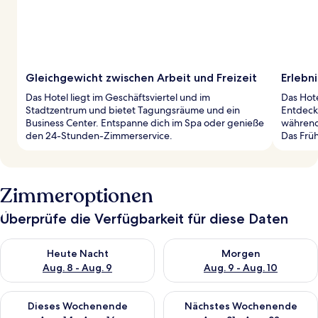
Gleichgewicht zwischen Arbeit und Freizeit
Erlebn
Das Hotel liegt im Geschäftsviertel und im
Das Hote
Stadtzentrum und bietet Tagungsräume und ein
Entdecke
Business Center. Entspanne dich im Spa oder genieße
während 
den 24-Stunden-Zimmerservice.
Das Früh
Zimmeroptionen
Überprüfe die Verfügbarkeit für diese Daten
Überprüfe die Verfügbarkeit für heute Nacht, Aug. 8 - Aug. 9.
Überprüfe die Verfügbarkeit f
Heute Nacht
Morgen
Aug. 8 - Aug. 9
Aug. 9 - Aug. 10
Überprüfe die Verfügbarkeit für dieses Wochenende, Aug. 14 -
Überprüfe die Verfügbarkeit f
Dieses Wochenende
Nächstes Wochenende