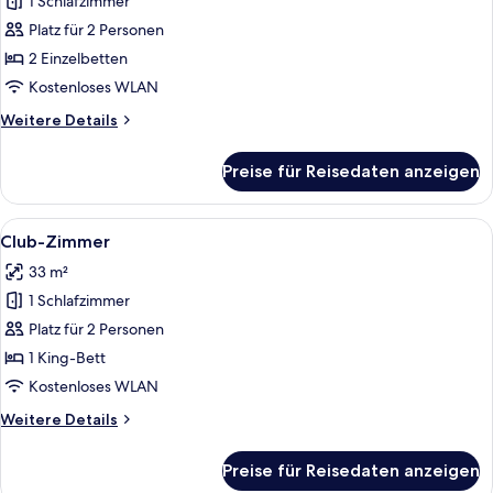
1 Schlafzimmer
Superior-
Zimmer,
Platz für 2 Personen
1
2 Einzelbetten
Schlafzimmer
Kostenloses WLAN
anzeigen
Weitere
Weitere Details
Details
für
Preise für Reisedaten anzeigen
Superior-
Zimmer,
1
Alle
Ein Hotelzimmer mit einem großen Bett
4
Schlafzimmer
Club-Zimmer
Fotos
33 m²
für
1 Schlafzimmer
Club-
Zimmer
Platz für 2 Personen
anzeigen
1 King-Bett
Kostenloses WLAN
Weitere
Weitere Details
Details
für
Preise für Reisedaten anzeigen
Club-