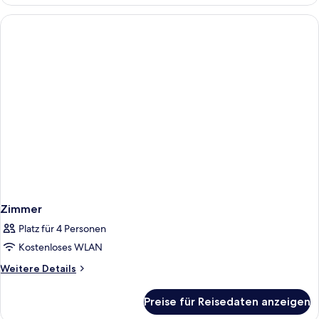
Zimmer
Platz für 4 Personen
Kostenloses WLAN
Weitere
Weitere Details
Details
für
Preise für Reisedaten anzeigen
Zimmer