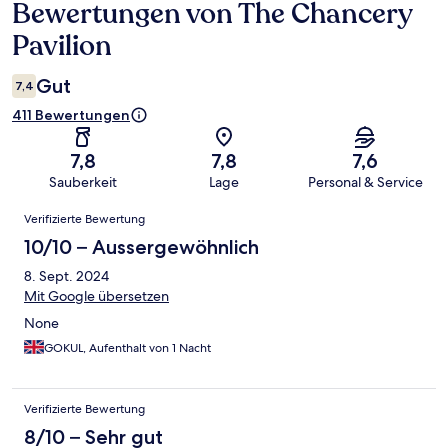
Bewertungen von The Chancery
Bewertungen
Pavilion
Gut
7,4
411 Bewertungen
7,8
7,8
7,6
Sauberkeit
Lage
Personal & Service
Bewertungen
Verifizierte Bewertung
10/10 – Aussergewöhnlich
8. Sept. 2024
Mit Google übersetzen
None
GOKUL, Aufenthalt von 1 Nacht
Verifizierte Bewertung
8/10 – Sehr gut