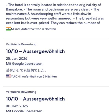
- The hotel is centrally located in relation to the original city of
Bangalore. - The room and bathroom were very clean. - The
maintainance & housekeeping staff were a little slow in
responding but were very well-mannered. - The breakfast was
excellent but is over-priced. They can reduce the number of
items to reduce the price. - The pool seems to be under-utilized
Milind, Aufenthalt von 3 Nächten
therefore the water is not as clear as most 4- star pools. Overall a
very nice hotel.
Verifizierte Bewertung
10/10 – Aussergewöhnlich
25. Jan. 2026
Mit Google übersetzen
受付がとても親切でした。
YUICHI, Aufenthalt von 2 Nächten
Verifizierte Bewertung
10/10 – Aussergewöhnlich
30. Dez. 2025
Mit Google übersetzen