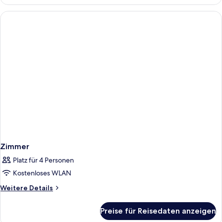
Zimmer
Zimmer
Platz für 4 Personen
Kostenloses WLAN
Weitere
Weitere Details
Details
für
Preise für Reisedaten anzeigen
Zimmer