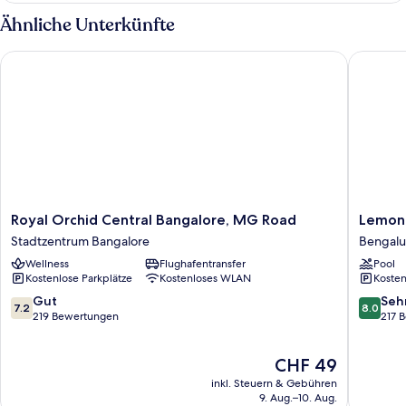
Ähnliche Unterkünfte
Royal Orchid Central Bangalore, MG Road
Lemon Tr
Royal
Lemon
Royal Orchid Central Bangalore, MG Road
Lemon 
Orchid
Tree
Stadtzentrum Bangalore
Bengalu
Central
Premier,
Wellness
Flughafentransfer
Pool
Bangalore,
Ulsoor
Kostenlose Parkplätze
Kostenloses WLAN
Kosten
MG
Lake,
Road
Bengalu
7.2
8.0
Gut
Seh
7.2
8.0
Stadtzentrum
Bengalu
von
von
219 Bewertungen
217 
Bangalore
10,
10,
Gut,
Sehr
Der
CHF 49
219
gut,
Preis
Bewertungen
217
inkl. Steuern & Gebühren
beträgt
Bewert
9. Aug.–10. Aug.