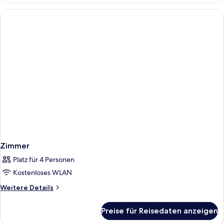
Zimmer
Platz für 4 Personen
Kostenloses WLAN
Weitere
Weitere Details
Details
für
Preise für Reisedaten anzeigen
Zimmer