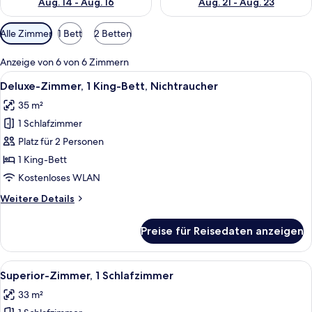
Aug. 14 - Aug. 16
Aug. 21 - Aug. 23
Verfügbare
Alle Zimmer
1 Bett
2 Betten
Filter
für
Anzeige von 6 von 6 Zimmern
Zimmer
Alle
Ein Hotelzimmer mit einem großen Bet
4
Deluxe-Zimmer, 1 King-Bett, Nichtraucher
Fotos
35 m²
für
1 Schlafzimmer
Deluxe-
Zimmer,
Platz für 2 Personen
1 King-
1 King-Bett
Bett,
Kostenloses WLAN
Nichtraucher
Weitere
Weitere Details
anzeigen
Details
für
Preise für Reisedaten anzeigen
Deluxe-
Zimmer,
1 King-
Alle
Ein Hotelzimmer mit zwei Betten, eine
4
Bett,
Superior-Zimmer, 1 Schlafzimmer
Fotos
Nichtraucher
33 m²
für