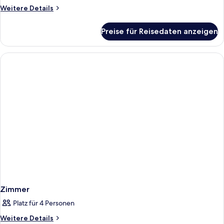
Weitere
Weitere Details
Details
für
Preise für Reisedaten anzeigen
Zimmer
Zimmer
Platz für 4 Personen
Weitere
Weitere Details