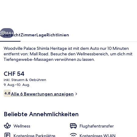
Heritage
rück
Weiter
164+
Übersicht
Zimmer
Lage
Richtlinien
Woodville Palace Shimla Heritage ist mit dem Auto nur 10 Minuten
entfernt von: Mall Road. Besuche den Wellnessbereich, um dich mit
Tiefengewebe-Massagen verwöhnen zu lassen.
Der
CHF 54
aktuelle
inkl. Steuern & Gebühren
Preis
9. Aug.–10. Aug.
beträgt
Bewertungen
4,8
Alle 6 Bewertungen anzeigen
CHF 54.
4,8 von 10.
Aussenbereich
Beliebte Annehmlichkeiten
Wellness
Flughafentransfer
Kostenlose Parkplätze
Kostenloses WLAN