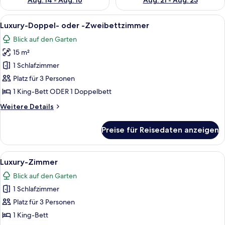
Aug. 14 - Aug. 16
Aug. 21 - Aug. 23
Alle
Ein Hotelzimmer mit einem großen Bett
23
Luxury-Doppel- oder -Zweibettzimmer
Fotos
Blick auf den Garten
für
15 m²
Luxury-
Doppel-
1 Schlafzimmer
oder
Platz für 3 Personen
-
1 King-Bett ODER 1 Doppelbett
Zweibettzimmer
Weitere
Weitere Details
anzeigen
Details
für
Preise für Reisedaten anzeigen
Luxury-
Doppel-
oder
Alle
Ein Hotelzimmer mit einem großen Bet
11
-
Luxury-Zimmer
Fotos
Zweibettzimmer
Blick auf den Garten
für
1 Schlafzimmer
Luxury-
Zimmer
Platz für 3 Personen
anzeigen
1 King-Bett