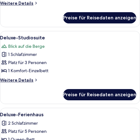
Weitere
Weitere Details
Details
für
Preise für Reisedaten anzeigen
Luxury-
Zimmer
Alle
Ein Hotelzimmer mit Bett, Sofa, Schre
12
Deluxe-Studiosuite
Fotos
Blick auf die Berge
für
1 Schlafzimmer
Deluxe-
Studiosuite
Platz für 3 Personen
anzeigen
1 Komfort-Einzelbett
Weitere
Weitere Details
Details
für
Preise für Reisedaten anzeigen
Deluxe-
Studiosuite
Alle
Ein Schlafzimmer mit einem großen Bet
23
Deluxe-Ferienhaus
Fotos
2 Schlafzimmer
für
Platz für 5 Personen
Deluxe-
Ferienhaus
1 Queen-Bett