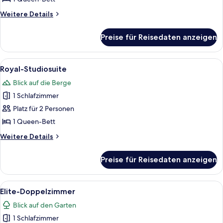
anzeigen
Weitere
Weitere Details
Details
für
Preise für Reisedaten anzeigen
Deluxe-
Ferienhaus
Alle
Ein Hotelzimmer mit zwei Betten, eine
13
Royal-Studiosuite
Fotos
Blick auf die Berge
für
1 Schlafzimmer
Royal-
Studiosuite
Platz für 2 Personen
anzeigen
1 Queen-Bett
Weitere
Weitere Details
Details
für
Preise für Reisedaten anzeigen
Royal-
Studiosuite
Alle
Ein geräumiges Hotelzimmer mit einem 
11
Elite-Doppelzimmer
Fotos
Blick auf den Garten
für
1 Schlafzimmer
Elite-