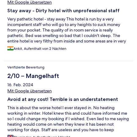
Mit Google übersetzen
Stay away - Dirty hotel with unprofessional staff
Very pathetic hotel - stay away This hotel is run by a very
incompetent staff who will go to any heights to suck money
from your pocket. The quality of in room service is really
pathetic. Bed was smelling so bad that I couldn't sleep. The
entire hotel is very filthy from inside and some areas are in very
bad state. There are plenty of hotels in Shimla and there is no
Ankit, Aufenthalt von 2 Nächten
need to waste your money here.
Verifizierte Bewertung
2/10 – Mangelhaft
16. Feb. 2024
Mit Google übersetzen
Avoid at any cost! Terrible is an understatement
This is about the worse hotel I ever stayed in. No heating
working in winter. Hotel knew this and could have informed me
so I could change my booking if I wished. Even lied to me saying
heating would come on when they knew it has been not
working for days. Staff are useless and you have to keep
reminding them and chasing them for what you require. The