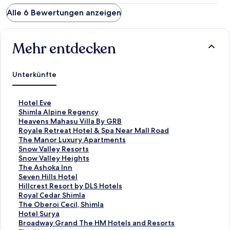
staff!!!
Alle 6 Bewertungen anzeigen
Mehr entdecken
Unterkünfte
L
Hotel Eve
i
L
Shimla Alpine Regency
n
i
L
Heavens Mahasu Villa By GRB
k
n
i
L
Royale Retreat Hotel & Spa Near Mall Road
,
k
n
i
L
The Manor Luxury Apartments
d
,
k
n
i
L
Snow Valley Resorts
e
d
,
k
n
i
L
Snow Valley Heights
r
e
d
,
k
n
i
L
The Ashoka Inn
d
r
e
d
,
k
n
i
L
Seven Hills Hotel
i
d
r
e
d
,
k
n
i
L
Hillcrest Resort by DLS Hotels
e
i
d
r
e
d
,
k
n
i
L
Royal Cedar Shimla
f
e
i
d
r
e
d
,
k
n
i
L
The Oberoi Cecil, Shimla
o
f
e
i
d
r
e
d
,
k
n
i
L
Hotel Surya
l
o
f
e
i
d
r
e
d
,
k
n
i
L
Broadway Grand The HM Hotels and Resorts