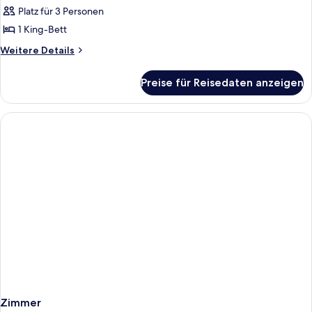
Doppelzimmer
Platz für 3 Personen
anzeigen
1 King-Bett
Weitere
Weitere Details
Details
für
Preise für Reisedaten anzeigen
Elite-
Doppelzimmer
Zimmer