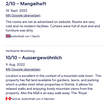
2/10 – Mangelhaft
14. Sept. 2022
Mit Google übersetzen
The rooms are not as advertised on website. Rooms are very
cold and no modern facilities. Curtains were full of dust and and
furniture was dirty
Aufenthalt von 1 Nacht
Verifizierte Bewertung
10/10 – Aussergewöhnlich
9. Aug. 2022
Mit Google übersetzen
Location is excellent in the context of a mountain side town . This
property has flat land available for gardens, lawns, and parking
which is unlike most other properties in Shimla. It allows for
relaxed walks and enjoying lovely mountain views from the
property. Also the Mall is an easy walk away. The “Royal
history”on the property is very enjoyable! Facility improvements
Parimal, Aufenthalt von 2 Nächten
would enhance the hotel, but generally the ambiance makes it
the winner for Shimla. Thank you to the warm and friendly