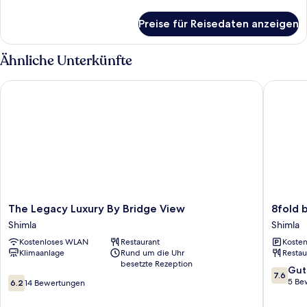
Details
für
Preise für Reisedaten anzeigen
Zimmer
Ähnliche Unterkünfte
The Legacy Luxury By Bridge View
8fold by
The
8fold
The Legacy Luxury By Bridge View
8fold 
Legacy
by
Shimla
Shimla
Luxury
LaRiSa
Kostenloses WLAN
Restaurant
Kosten
By
Shimla
Klimaanlage
Rund um die Uhr
Restau
Bridge
besetzte Rezeption
View
7.6
Gut
7.6
6.2
Shimla
von
5 Be
6.2
14 Bewertungen
von
10,
10,
Gut,