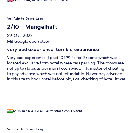
Bhupinder, Aufenthalt von 1 Nacht
amount of times I had to ask for bedding and a portable
heater(which was like an antique). Slept wearing double layers,
coats and our socks on. Hotel is so run down and cold. For the
Verifizierte Bewertung
prices they charge breakfast was a joke and you have to sit there
with your coats!
2/10 – Mangelhaft
29. Okt. 2022
Mit Google übersetzen
very bad experience. terrible experience
Very bad experience. I paid 10699 Rs for 2 rooms which was
located exclusive from hotel where cars parking. The rooms are
not up to status as per main hotel review . Its matter of cheating
to pay advance which was not refundable. Never pay advance
in this site to book hotel before physical checking of hotel. it was
terrible experience like discrimination feeling without breakfast.
MUNTAZIR AHMAD, Aufenthalt von 1 Nacht
Verifizierte Bewertung