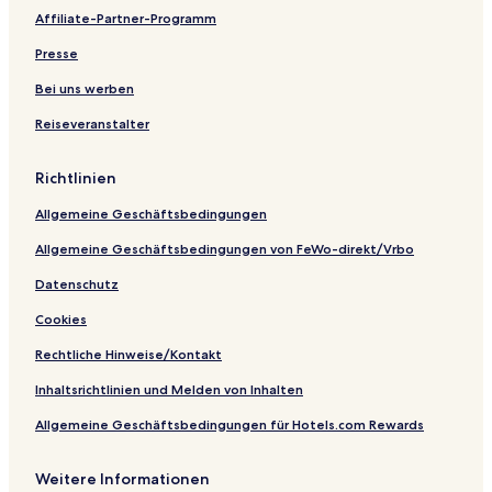
R
l
t
r
t
e
I
a
Affiliate-Partner-Programm
o
s
e
t
s
T
l
a
l
o
C
l
Presse
d
s
r
H
,
a
t
o
A
Bei uns werben
n
&
t
n
Reiseveranstalter
d
S
e
O
R
p
l
b
e
a
s
e
Richtlinien
s
,
,
r
o
M
S
o
Allgemeine Geschäftsbedingungen
r
a
h
i
t
s
i
R
Allgemeine Geschäftsbedingungen von FeWo-direkt/Vrbo
s
h
m
e
o
l
s
Datenschutz
b
a
o
Cookies
r
r
a
t
Rechtliche Hinweise/Kontakt
,
S
Inhaltsrichtlinien und Melden von Inhalten
h
i
Allgemeine Geschäftsbedingungen für Hotels.com Rewards
m
l
Weitere Informationen
a