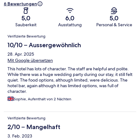
6 Bewertungen
5,0
6,0
5,0
Sauberkeit
Ausstattung
Personal & Service
Bewertungen
Verifizierte Bewertung
10/10 – Aussergewöhnlich
28. Apr. 2025
Mit Google übersetzen
This hotel has lots of character. The staff are helpful and polite.
While there was a huge wedding party during our stay, it still felt
quiet. The food options, although limited, were delicious. The
hotel bar, again although it has limited options, was full of
character.
Sophie, Aufenthalt von 2 Nächten
Verifizierte Bewertung
2/10 – Mangelhaft
3. Feb. 2023