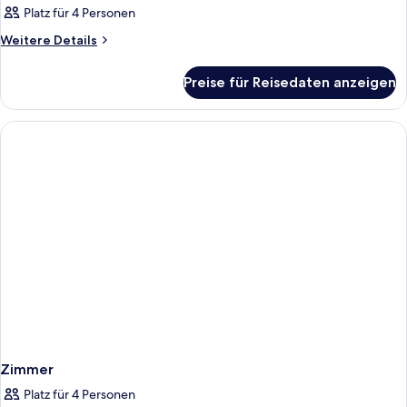
Platz für 4 Personen
Weitere
Weitere Details
Details
für
Preise für Reisedaten anzeigen
Zimmer
Zimmer
Platz für 4 Personen