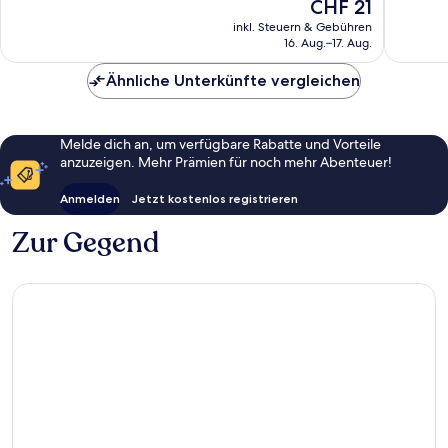
Der
CHF 21
14
5
Preis
inkl. Steuern & Gebühren
Bewertungen
Bewert
beträgt
16. Aug.–17. Aug.
CHF 21
Ähnliche Unterkünfte vergleichen
Melde dich an, um verfügbare Rabatte und Vorteile
anzuzeigen. Mehr Prämien für noch mehr Abenteuer!
Anmelden
Jetzt kostenlos registrieren
Zur Gegend