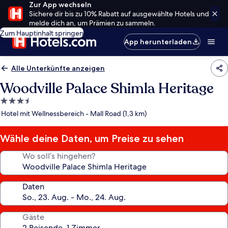
Zur App wechseln
Sichere dir bis zu 10% Rabatt auf ausgewählte Hotels und
melde dich an, um Prämien zu sammeln.
Zum Hauptinhalt springen
App herunterladen
Alle Unterkünfte anzeigen
Woodville Palace Shimla Heritage
3.5-
Sterne-
Hotel mit Wellnessbereich - Mall Road (1,3 km)
Unterkunft
Wähle deine Daten, um Preise zu sehen
Wo soll’s hingehen?
Daten
Gäste