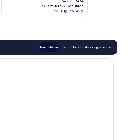
Bewertungen
Preis
Bewertungen
inkl. Steuern & Gebühren
inkl. S
beträgt
28. Aug.–29. Aug.
CHF 80
Anmelden
Jetzt kostenlos registrieren