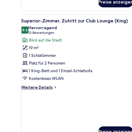
Preise anzeige
Standardzimmer
(Family
Three)
Alle
Ein ordentlich bezogenes Bett
10
Superior-Zimmer, Zutritt zur Club Lounge (King)
Fotos
Hervorragend
für
8.6
8.6 von 10
(13
13 Bewertungen
Superior-
Bewertungen)
Blick auf die Stadt
Zimmer,
19 m²
Zutritt
1 Schlafzimmer
zur
Platz für 2 Personen
Club
1 King-Bett und 1 Einzel-Schlafsofa
Lounge
(King)
Kostenloses WLAN
anzeigen
Weitere
Weitere Details
Details
für
Superior-
Zimmer,
Zutritt
zur
Club
Lounge
Preise anzeige