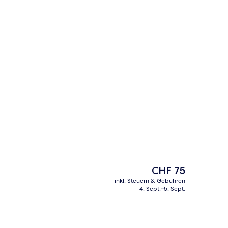
ich
Bar (in der Unterkunft)
Der
CHF 75
aktuelle
inkl. Steuern & Gebühren
Preis
4. Sept.–5. Sept.
Unterkunft)
Lobby
beträgt
CHF 75.