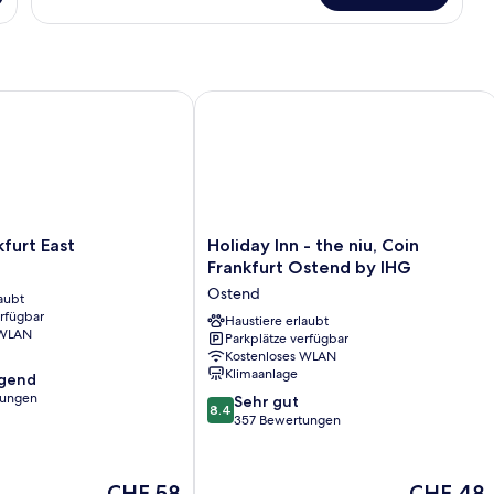
King
Room
rt East
Holiday Inn - the niu, Coin Frankfurt
Holiday
furt East
Holiday Inn - the niu, Coin
Inn
Frankfurt Ostend by IHG
-
Ostend
aubt
the
erfügbar
niu,
Haustiere erlaubt
 WLAN
Parkplätze verfügbar
Coin
Kostenloses WLAN
Frankfurt
Klimaanlage
agend
Ostend
tungen
8.4
by
Sehr gut
8.4
von
IHG
357 Bewertungen
,
10,
Ostend
Sehr
gut,
Der
Der
CHF 58
CHF 48