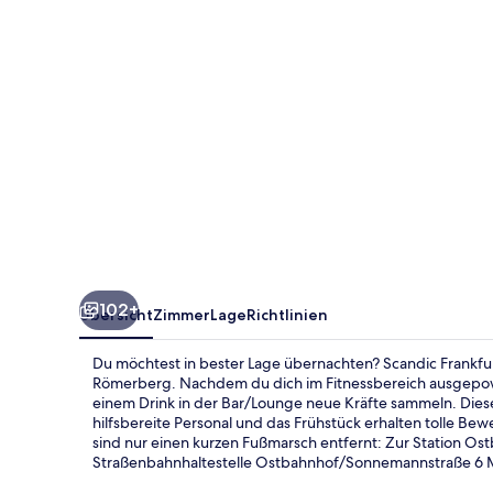
102+
Übersicht
Zimmer
Lage
Richtlinien
Du möchtest in bester Lage übernachten? Scandic Frankfur
Römerberg. Nachdem du dich im Fitnessbereich ausgepowe
einem Drink in der Bar/Lounge neue Kräfte sammeln. Dieses
hilfsbereite Personal und das Frühstück erhalten tolle Be
sind nur einen kurzen Fußmarsch entfernt: Zur Station Os
Straßenbahnhaltestelle Ostbahnhof/Sonnemannstraße 6 