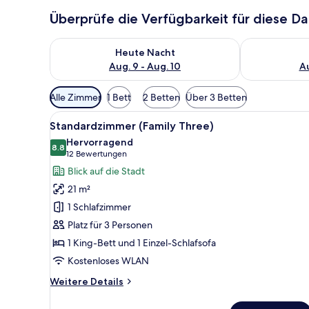
Überprüfe die Verfügbarkeit für diese D
Überprüfe die Verfügbarkeit für heute Nacht, Aug. 9
Überprüfe die
Heute Nacht
Aug. 9 - Aug. 10
Au
Verfügbare
Alle Zimmer
1 Bett
2 Betten
Über 3 Betten
Filter
Alle
Ein Hotelzimmer mit Bett, Nac
für
11
Standardzimmer (Family Three)
Fotos
Zimmer
Hervorragend
für
8.8
8.8 von 10
(12
12 Bewertungen
Standardzimmer
Bewertungen)
Blick auf die Stadt
(Family
21 m²
Three)
1 Schlafzimmer
anzeigen
Platz für 3 Personen
1 King-Bett und 1 Einzel-Schlafsofa
Kostenloses WLAN
Weitere
Weitere Details
Details
für