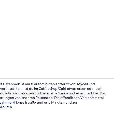
Tagungsbere
t Hafenpark ist nur 5 Autominuten entfernt von: MyZeil und
rt hast, kannnst du im Coffeeshop/Café etwas essen oder bei
 Hotel im luxuriösen Stil bietet eine Sauna und eine Snackbar. Das
Bar (in der 
wertungen von anderen Reisenden. Die öffentlichen Verkehrsmittel
tbahnhof/Honsellstraße sind es 5 Minuten und zur
Minuten.