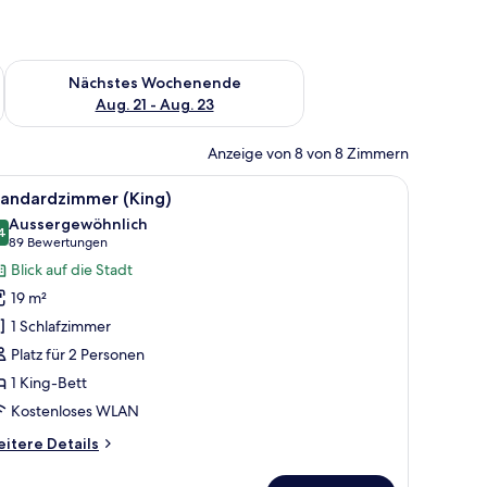
es Wochenende, Aug. 14 - Aug. 16.
Überprüfe die Verfügbarkeit für nächstes Wochenende, Aug. 2
Nächstes Wochenende
Aug. 21 - Aug. 23
Anzeige von 8 von 8 Zimmern
 Wand.
, einem Schreibtisch mit Stuhl, einer Stehlampe und einem großen Fenster.
le
Ein Hotelzimmer mit Bett, Nachttischlampen,
14
tandardzimmer (King)
otos
Aussergewöhnlich
ür
4
9.4 von 10
(89
89 Bewertungen
tandardzimmer
Bewertungen)
Blick auf die Stadt
King)
19 m²
nzeigen
1 Schlafzimmer
Platz für 2 Personen
1 King-Bett
Kostenloses WLAN
itere
itere Details
tails
r