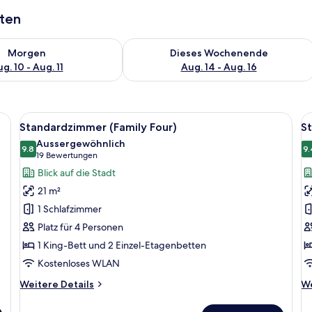
aten
 - Aug. 10.
 Verfügbarkeit für morgen, Aug. 10 - Aug. 11.
Überprüfe die Verfügbarkeit für dies
Morgen
Dieses Wochenende
g. 10 - Aug. 11
Aug. 14 - Aug. 16
httischlampen, einem Nachttisch, einem Sessel und einem Kunstwerk an der
Alle
Ein Hotelzimmer mit einem Etagenbett
Al
8
Standardzimmer (Family Four)
S
Fotos
F
Aussergewöhnlich
für
9.8
f
9.
9.8 von 10
(19
19 Bewertungen
Standardzimmer
S
Bewertungen)
Blick auf die Stadt
(Family
(
21 m²
Four)
a
1 Schlafzimmer
anzeigen
Platz für 4 Personen
1 King-Bett und 2 Einzel-Etagenbetten
Kostenloses WLAN
Weitere
We
Weitere Details
We
Details
De
für
fü