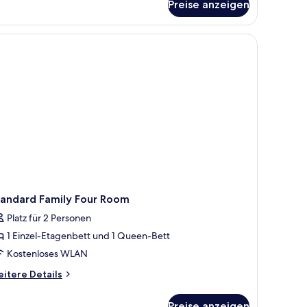
Preise anzeigen
andardzimmer
ing)
rhängen.
ett, einem Nachttisch mit Lampe, einem an der Wand befestigten Spiegel 
tandard Family Four Room
Platz für 2 Personen
1 Einzel-Etagenbett und 1 Queen-Bett
Kostenloses WLAN
itere
itere Details
tails
r
Preise anzeigen