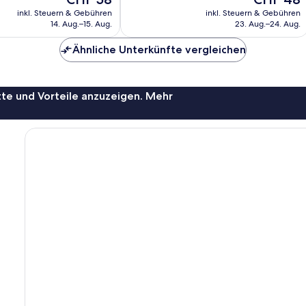
357
Preis
Preis
inkl. Steuern & Gebühren
inkl. Steuern & Gebühren
Bewertungen
beträgt
beträgt
14. Aug.–15. Aug.
23. Aug.–24. Aug.
CHF 58
CHF 48
Ähnliche Unterkünfte vergleichen
te und Vorteile anzuzeigen. Mehr