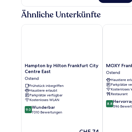
Family
Three
Ähnliche Unterkünfte
Room
Hampton by Hilton Frankfurt City Centre East
MOXY Frankfu
Hampton
MOXY
Hampton by Hilton Frankfurt City
MOXY Frank
by
Frankfurt
Centre East
Ostend
Hilton
East
Ostend
Haustiere erl
Frankfurt
Ostend
Parkplätze v
City
Frühstück inbegriffen
Kostenloses
Haustiere erlaubt
Centre
Restaurant
Parkplätze verfügbar
East
Kostenloses WLAN
8.8
Hervorr
Ostend
8.8
von
596 Bewer
9.0
Wunderbar
9.0
10,
von
1’010 Bewertungen
Hervorragend
10,
596
Wunderbar,
Bewertungen
1’010
Der
CHF 74