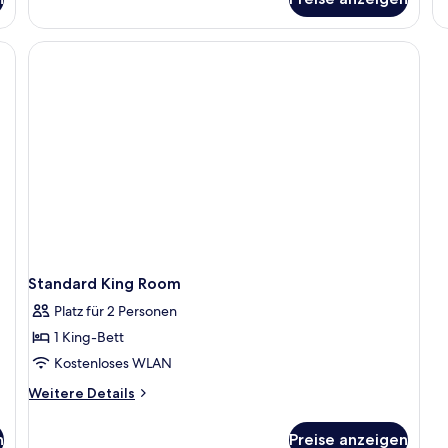
St
Fa
Fo
R
Standard King Room
Platz für 2 Personen
1 King-Bett
Kostenloses WLAN
Weitere
Weitere Details
Details
für
n
Preise anzeigen
Standard