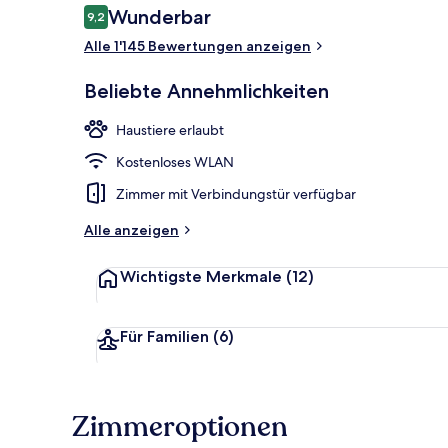
Bewertungen
Wunderbar
9,2
9,2 von 10.
Alle 1'145 Bewertungen anzeigen
Rezeption
Beliebte Annehmlichkeiten
Haustiere erlaubt
Kostenloses WLAN
Zimmer mit Verbindungstür verfügbar
Alle anzeigen
Wichtigste Merkmale
(12)
Für Familien
(6)
Zimmeroptionen