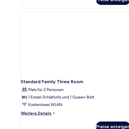
(King)
Standard Family Three Room
Platz für 2 Personen
1 Einzel-Schlafsofa und 1 Queen-Bett
Kostenloses WLAN
Weitere
Weitere Details
Details
für
Preise anzeige
Standard