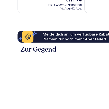
Bewertungen
Preis
inkl. Steuern & Gebühren
beträgt
16. Aug.–17. Aug.
CHF 74
Melde dich an, um verfügbare Rabat
Prämien für noch mehr Abenteuer!
Zur Gegend