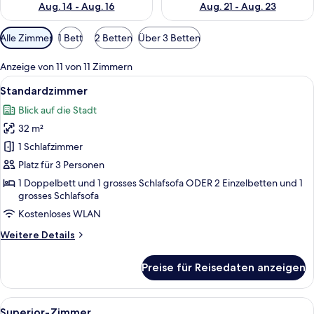
Aug. 14 - Aug. 16
Aug. 21 - Aug. 23
Verfügbare
Alle Zimmer
1 Bett
2 Betten
Über 3 Betten
Filter
für
Anzeige von 11 von 11 Zimmern
Zimmer
Alle
Standardzimmer
9
Standardzimmer
Fotos
Blick auf die Stadt
für
32 m²
Standardzimmer
anzeigen
1 Schlafzimmer
Platz für 3 Personen
1 Doppelbett und 1 grosses Schlafsofa ODER 2 Einzelbetten und 1
grosses Schlafsofa
Kostenloses WLAN
Weitere
Weitere Details
Details
für
Preise für Reisedaten anzeigen
Standardzimmer
Alle
Superior-Zimmer
9
Superior-Zimmer