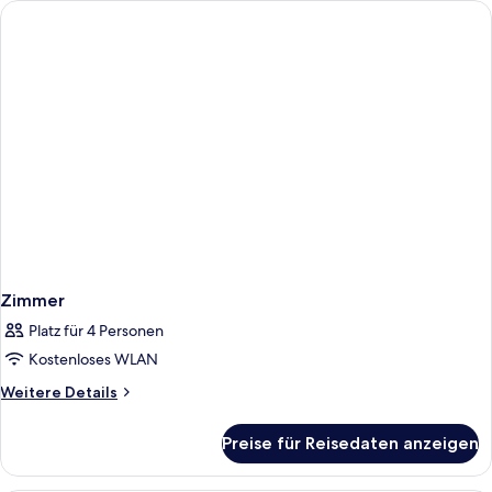
Zimmer
Platz für 4 Personen
Kostenloses WLAN
Weitere
Weitere Details
Details
für
Preise für Reisedaten anzeigen
Zimmer