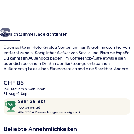
rück
Weiter
31+
Übersicht
Zimmer
Lage
Richtlinien
Übernachte im Hotel Giralda Center, um nur 15 Gehminuten hiervon
entfernt zu sein: Königlicher Alcázar von Sevilla und Plaza de España.
Du kannst im Außenpool baden, im Coffeeshop/Café etwas essen
oder dich bei einem Drink in der Bar/Lounge entspannen.
Außerdem gibt es einen Fitnessbereich and eine Snackbar. Andere
Reisende lieben den Pool und das hilfsbereite Personal. Die
Unterkunft ist nur einen kurzen Fußmarsch von den öffentlichen
Der
CHF 85
Verkehrsmitteln entfernt: Zur U-Bahn läuft man 6 Minuten
aktuelle
inkl. Steuern & Gebühren
(Straßenbahnhaltestelle Prado San Sebastián) bzw. 6 Minuten
Preis
31. Aug.–1. Sept.
(Straßenbahnhaltestelle San Bernardo).
Außenpool
beträgt
Bewertungen
9,6
Sehr beliebt
CHF 85.
T
von
Top bewertet
o
Alle 1'354 Bewertungen anzeigen
10,
p
Sehr
beliebt
Beliebte Annehmlichkeiten
b
e