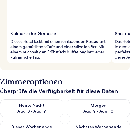
Kulinarische Genüsse
Saison
Dieses Hotel lockt mit einem einladenden Restaurant,
Das Hote
einem gemütlichen Café und einer stilvollen Bar. Mit
in dem 
einem reichhaltigen Frühstücksbuffet beginnt jeder
perfekte
kulinarische Tag.
genieße
Zimmeroptionen
Überprüfe die Verfügbarkeit für diese Daten
Überprüfe die Verfügbarkeit für heute Nacht, Aug. 8 - Aug. 9.
Überprüfe die Verfügbarkeit f
Heute Nacht
Morgen
Aug. 8 - Aug. 9
Aug. 9 - Aug. 10
Überprüfe die Verfügbarkeit für dieses Wochenende, Aug. 14 -
Überprüfe die Verfügbarkeit f
Dieses Wochenende
Nächstes Wochenende