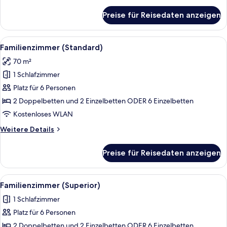
für
Preise für Reisedaten anzeigen
Junior-
Suite
Alle
Hochwertige Bettwaren, Minibar, Zimm
4
Familienzimmer (Standard)
Fotos
70 m²
für
1 Schlafzimmer
Familienzimmer
(Standard)
Platz für 6 Personen
anzeigen
2 Doppelbetten und 2 Einzelbetten ODER 6 Einzelbetten
Kostenloses WLAN
Weitere
Weitere Details
Details
für
Preise für Reisedaten anzeigen
Familienzimmer
(Standard)
Alle
Ein Hotelzimmer mit einem Bett, zwei 
3
Familienzimmer (Superior)
Fotos
1 Schlafzimmer
für
Platz für 6 Personen
Familienzimmer
(Superior)
2 Doppelbetten und 2 Einzelbetten ODER 6 Einzelbetten