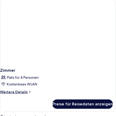
Zimmer
Platz für 4 Personen
Kostenloses WLAN
Weitere
Weitere Details
Details
für
Preise für Reisedaten anzeigen
Zimmer