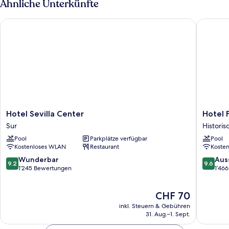
Ähnliche Unterkünfte
Hotel Sevilla Center
Hotel Fer
Hotel
Hotel
Hotel Sevilla Center
Hotel F
Sevilla
Fernand
Sur
Histori
Center
III
Pool
Parkplätze verfügbar
Pool
Sur
Historis
Kostenloses WLAN
Restaurant
Koste
Zentru
9.2
9.6
Wunderbar
Aus
9.2
9.6
von
von
1’245 Bewertungen
1’46
10,
10,
Wunderbar,
Ausserg
Der
CHF 70
1’245
1’466
Preis
Bewertungen
Bewert
inkl. Steuern & Gebühren
beträgt
31. Aug.–1. Sept.
CHF 70