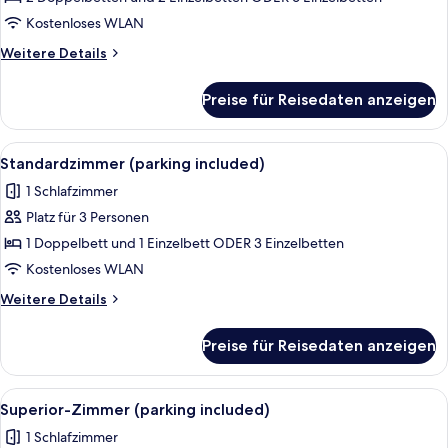
anzeigen
Kostenloses WLAN
Weitere
Weitere Details
Details
für
Preise für Reisedaten anzeigen
Familienzimmer
(Superior)
Alle
Ein Hotelzimmer mit einem Bett, zwei 
3
Standardzimmer (parking included)
Fotos
1 Schlafzimmer
für
Platz für 3 Personen
Standardzimmer
(parking
1 Doppelbett und 1 Einzelbett ODER 3 Einzelbetten
included)
Kostenloses WLAN
anzeigen
Weitere
Weitere Details
Details
für
Preise für Reisedaten anzeigen
Standardzimmer
(parking
included)
Alle
Ein Hotelzimmer mit einem Bett, zwei 
3
Superior-Zimmer (parking included)
Fotos
1 Schlafzimmer
für