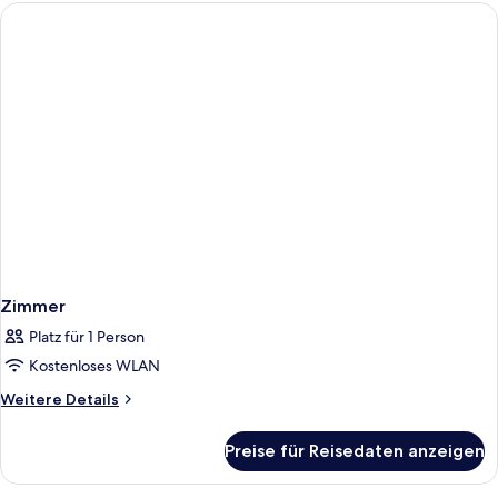
(parking
included)
Zimmer
Platz für 1 Person
Kostenloses WLAN
Weitere
Weitere Details
Details
für
Preise für Reisedaten anzeigen
Zimmer