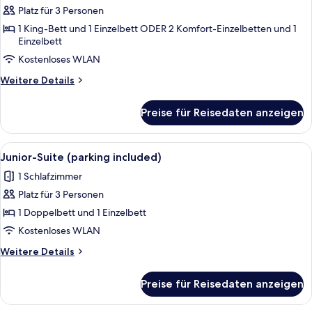
Platz für 3 Personen
Superior-
Zimmer
1 King-Bett und 1 Einzelbett ODER 2 Komfort-Einzelbetten und 1
Einzelbett
(parking
Kostenloses WLAN
included)
anzeigen
Weitere
Weitere Details
Details
für
Preise für Reisedaten anzeigen
Superior-
Zimmer
(parking
Alle
Ein Hotelzimmer mit einem Bett, zwei 
3
included)
Junior-Suite (parking included)
Fotos
1 Schlafzimmer
für
Platz für 3 Personen
Junior-
Suite
1 Doppelbett und 1 Einzelbett
(parking
Kostenloses WLAN
included)
Weitere
Weitere Details
anzeigen
Details
für
Preise für Reisedaten anzeigen
Junior-
Suite