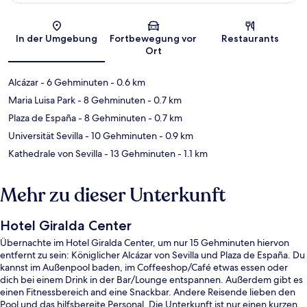
Karte
In der Umgebung
Fortbewegung vor
Restaurants
Ort
Alcázar
- 6 Gehminuten
- 0.6 km
Maria Luisa Park
- 8 Gehminuten
- 0.7 km
Plaza de España
- 8 Gehminuten
- 0.7 km
Universität Sevilla
- 10 Gehminuten
- 0.9 km
Kathedrale von Sevilla
- 13 Gehminuten
- 1.1 km
Mehr zu dieser Unterkunft
Hotel Giralda Center
Übernachte im Hotel Giralda Center, um nur 15 Gehminuten hiervon
entfernt zu sein: Königlicher Alcázar von Sevilla und Plaza de España. Du
kannst im Außenpool baden, im Coffeeshop/Café etwas essen oder
dich bei einem Drink in der Bar/Lounge entspannen. Außerdem gibt es
einen Fitnessbereich and eine Snackbar. Andere Reisende lieben den
Pool und das hilfsbereite Personal. Die Unterkunft ist nur einen kurzen