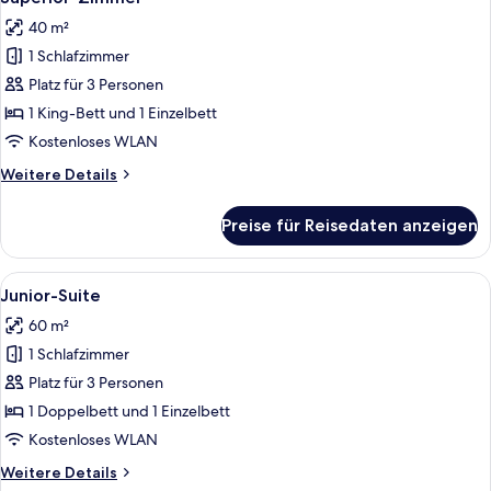
Fotos
40 m²
für
1 Schlafzimmer
Superior-
Zimmer
Platz für 3 Personen
anzeigen
1 King-Bett und 1 Einzelbett
Kostenloses WLAN
Weitere
Weitere Details
Details
für
Preise für Reisedaten anzeigen
Superior-
Zimmer
Alle
Junior-Suite
13
Junior-Suite
Fotos
60 m²
für
1 Schlafzimmer
Junior-
Suite
Platz für 3 Personen
anzeigen
1 Doppelbett und 1 Einzelbett
Kostenloses WLAN
Weitere
Weitere Details
Details