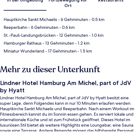
Ort
Hauptkirche Sankt Michaelis
- 6 Gehminuten
- 0.5 km
Reeperbahn
- 6 Gehminuten
- 0.6 km
St.-Pauli-Landungsbrücken
- 12 Gehminuten
- 1.0 km
Hamburger Rathaus
- 13 Gehminuten
- 1.2 km
Miniatur Wunderland
- 17 Gehminuten
- 1.5 km
Mehr zu dieser Unterkunft
Lindner Hotel Hamburg Am Michel, part of JdV
by Hyatt
Lindner Hotel Hamburg Am Michel, part of JdV by Hyatt besitzt eine
super Lage, denn Folgendes kann in nur 10 Minuten erlaufen werden:
Hauptkirche Sankt Michaelis und Reeperbahn. Nach einem Workout im
Fitnessbereich kannst du im Sonnin essen gehen. Es serviert lokale und
internationale Küche und ist zum Frühstück geöffnet. Dieses Hotel im
luxuriösen Stil bietet als weitere Highlights eine Loungebar, eine Sauna
sowie eine Terrasse. Andere Reisende mögen das hilfsbereite Personal
und die Bar. Die öffentlichen Verkehrsmittel sind nur einen kurzen