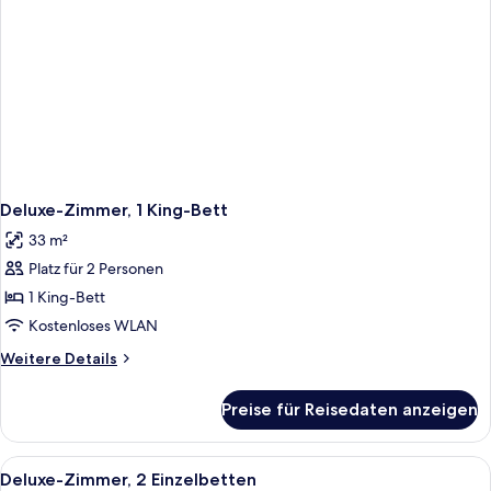
Deluxe-Zimmer, 1 King-Bett
33 m²
Platz für 2 Personen
1 King-Bett
Kostenloses WLAN
Weitere
Weitere Details
Details
für
Preise für Reisedaten anzeigen
Deluxe-
Zimmer,
1 King-
Alle
Ein Hotelzimmer mit zwei Betten, eine
2
Bett
Deluxe-Zimmer, 2 Einzelbetten