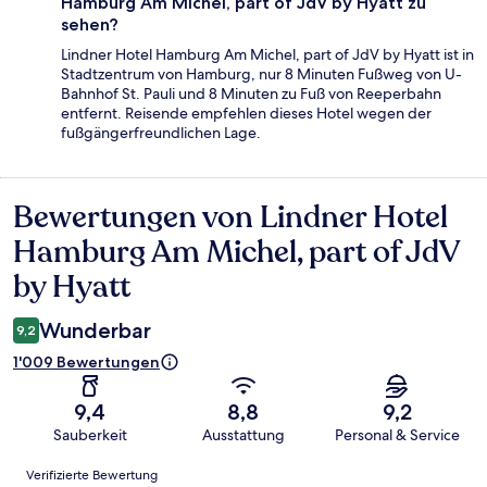
Hamburg Am Michel, part of JdV by Hyatt zu
sehen?
Lindner Hotel Hamburg Am Michel, part of JdV by Hyatt ist in
Stadtzentrum von Hamburg, nur 8 Minuten Fußweg von U-
Bahnhof St. Pauli und 8 Minuten zu Fuß von Reeperbahn
entfernt. Reisende empfehlen dieses Hotel wegen der
fußgängerfreundlichen Lage.
Bewertungen von Lindner Hotel
Bewertungen
Hamburg Am Michel, part of JdV
by Hyatt
Wunderbar
9,2
1'009 Bewertungen
9,4
8,8
9,2
Sauberkeit
Ausstattung
Personal & Service
Bewertungen
Verifizierte Bewertung