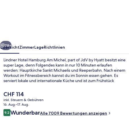
Hotel
Hamburg
Am
Michel,
part
rück
Weiter
of
78+
Übersicht
Zimmer
Lage
Richtlinien
JdV
Lindner Hotel Hamburg Am Michel, part of JdV by Hyatt besitzt eine
by
super Lage, denn Folgendes kann in nur 10 Minuten erlaufen
werden: Hauptkirche Sankt Michaelis und Reeperbahn. Nach einem
Hyatt
Workout im Fitnessbereich kannst du im Sonnin essen gehen. Es
serviert lokale und internationale Küche und ist zum Frühstück
geöffnet. Dieses Hotel im luxuriösen Stil bietet als weitere
Highlights eine Loungebar, eine Sauna sowie eine Terrasse. Andere
Der
CHF 114
Reisende mögen das hilfsbereite Personal und die Bar. Die
aktuelle
inkl. Steuern & Gebühren
öffentlichen Verkehrsmittel sind nur einen kurzen Fußmarsch
Preis
16. Aug.–17. Aug.
entfernt: Zur U-Bahnhof St. Pauli sind es 8 Minuten und zur S-Bahn-
Aussenbereich
beträgt
Bewertungen
Station Stadthausbrücke 9 Minuten.
Wunderbar
9,2
Alle 1'009 Bewertungen anzeigen
CHF 114.
9,2 von 10.