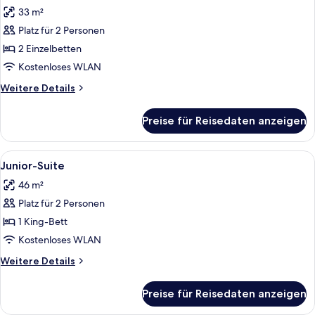
Fotos
33 m²
für
Platz für 2 Personen
Deluxe-
Zimmer,
2 Einzelbetten
2 Einzelbetten
Kostenloses WLAN
anzeigen
Weitere
Weitere Details
Details
für
Preise für Reisedaten anzeigen
Deluxe-
Zimmer,
2 Einzelbetten
Alle
Ein Hotelzimmer mit einem großen Bet
3
Junior-Suite
Fotos
46 m²
für
Platz für 2 Personen
Junior-
Suite
1 King-Bett
anzeigen
Kostenloses WLAN
Weitere
Weitere Details
Details
für
Preise für Reisedaten anzeigen
Junior-
Suite