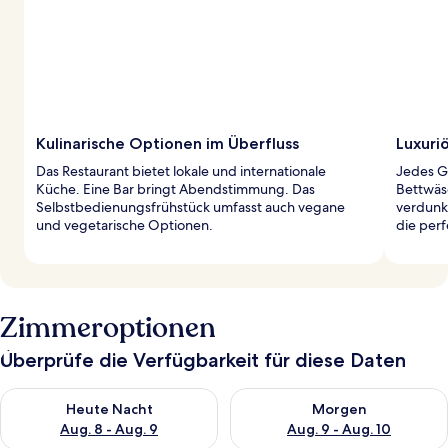
Kulinarische Optionen im Überfluss
Luxuri
Das Restaurant bietet lokale und internationale
Jedes G
Küche. Eine Bar bringt Abendstimmung. Das
Bettwäs
Selbstbedienungsfrühstück umfasst auch vegane
verdunke
und vegetarische Optionen.
die per
Zimmeroptionen
Überprüfe die Verfügbarkeit für diese Daten
Überprüfe die Verfügbarkeit für heute Nacht, Aug. 8 - Aug. 9.
Überprüfe die Verfügbarkeit f
Heute Nacht
Morgen
Aug. 8 - Aug. 9
Aug. 9 - Aug. 10