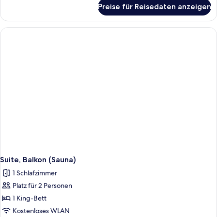
für
Preise für Reisedaten anzeigen
Zimmer,
2 Einzelbetten
Suite, Balkon (Sauna)
1 Schlafzimmer
Platz für 2 Personen
1 King-Bett
Kostenloses WLAN