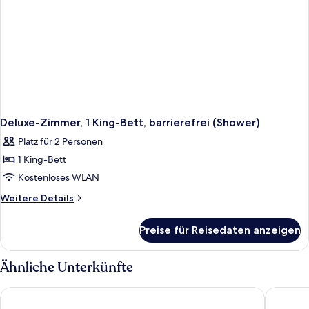
Deluxe-Zimmer, 1 King-Bett, barrierefrei (Shower)
Platz für 2 Personen
1 King-Bett
Kostenloses WLAN
Weitere
Weitere Details
Details
für
Preise für Reisedaten anzeigen
Deluxe-
Zimmer,
1 King-
Ähnliche Unterkünfte
Bett,
barrierefrei
Fraser Suites Hamburg
Steigen
(Shower)