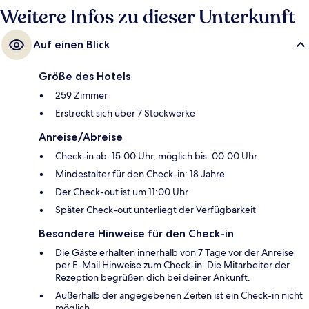
Weitere Infos zu dieser Unterkunft
Fußmarsch entfernt: Zur U-Bahnhof St. Pauli sind es 8 Minuten und zur
S-Bahn-Station Stadthausbrücke 9 Minuten.
Auf einen Blick
Größe des Hotels
259 Zimmer
Erstreckt sich über 7 Stockwerke
Anreise/Abreise
Check-in ab: 15:00 Uhr, möglich bis: 00:00 Uhr
Mindestalter für den Check-in: 18 Jahre
Der Check-out ist um 11:00 Uhr
Später Check-out unterliegt der Verfügbarkeit
Besondere Hinweise für den Check-in
Die Gäste erhalten innerhalb von 7 Tage vor der Anreise
per E-Mail Hinweise zum Check-in. Die Mitarbeiter der
Rezeption begrüßen dich bei deiner Ankunft.
Außerhalb der angegebenen Zeiten ist ein Check-in nicht
möglich.