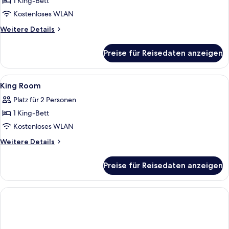
1 King-Bett
Deluxe
King
Kostenloses WLAN
Room
Weitere
Weitere Details
anzeigen
Details
für
Preise für Reisedaten anzeigen
Deluxe
King
Room
Alle
Allergikerbettwaren, Zimmersafe, lap
5
King Room
Fotos
Platz für 2 Personen
für
1 King-Bett
King
Room
Kostenloses WLAN
anzeigen
Weitere
Weitere Details
Details
für
Preise für Reisedaten anzeigen
King
Room