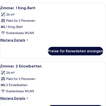
Alle
Eine Kaffeemaschine, ein Satz weißer 
1
Zimmer, 1 King-Bett
Fotos
26 m²
für
Platz für 2 Personen
Zimmer,
1 King-
1 King-Bett
Bett
Kostenloses WLAN
anzeigen
Weitere
Weitere Details
Details
für
Preise für Reisedaten anzeigen
Zimmer,
1 King-
Bett
Alle
Ein Hotelzimmer mit zwei Betten, eine
2
Zimmer, 2 Einzelbetten
Fotos
26 m²
für
Platz für 2 Personen
Zimmer,
2 Einzelbetten
2 Einzelbetten
anzeigen
Kostenloses WLAN
Weitere
Weitere Details
Details