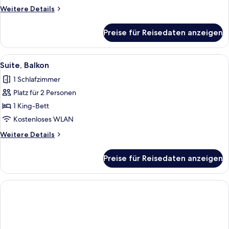
Weitere
Weitere Details
Details
für
Preise für Reisedaten anzeigen
Suite,
Balkon
(Sauna)
Alle
Ein Hotelzimmer mit einem großen Bet
3
Suite, Balkon
Fotos
1 Schlafzimmer
für
Platz für 2 Personen
Suite,
Balkon
1 King-Bett
anzeigen
Kostenloses WLAN
Weitere
Weitere Details
Details
für
Preise für Reisedaten anzeigen
Suite,
Balkon