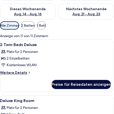
Überprüfe die Verfügbarkeit für dieses Wochenende, Aug. 14 -
Überprüfe die Verfügbarkeit f
Dieses Wochenende
Nächstes Wochenende
Aug. 14 - Aug. 16
Aug. 21 - Aug. 23
Verfügbare
Alle Zimmer
2 Betten
1 Bett
Filter
für
Anzeige von 11 von 11 Zimmern
Zimmer
Alle
Ein Hotelzimmer mit zwei Betten, ein
2
2 Twin Beds Deluxe
Fotos
Platz für 2 Personen
für
2 Einzelbetten
2
Twin
Kostenloses WLAN
Beds
Weitere
Weitere Details
Deluxe
Details
für
anzeigen
Preise für Reisedaten anzeigen
2
Twin
Beds
Alle
Allergikerbettwaren, Zimmersafe, lap
9
Deluxe
Deluxe King Room
Fotos
Platz für 2 Personen
für