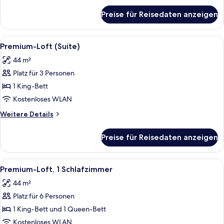
für
Preise für Reisedaten anzeigen
Superior-
Suite,
2 Schlafzimmer
Alle
Ein Hotelzimmer mit einem großen Bett
9
Premium-Loft (Suite)
Fotos
44 m²
für
Platz für 3 Personen
Premium-
Loft
1 King-Bett
(Suite)
Kostenloses WLAN
anzeigen
Weitere
Weitere Details
Details
für
Preise für Reisedaten anzeigen
Premium-
Loft
(Suite)
Alle
Ein gemütlicher Wohnbereich mit eine
12
Premium-Loft, 1 Schlafzimmer
Fotos
44 m²
für
Platz für 6 Personen
Premium-
Loft,
1 King-Bett und 1 Queen-Bett
1
Kostenloses WLAN