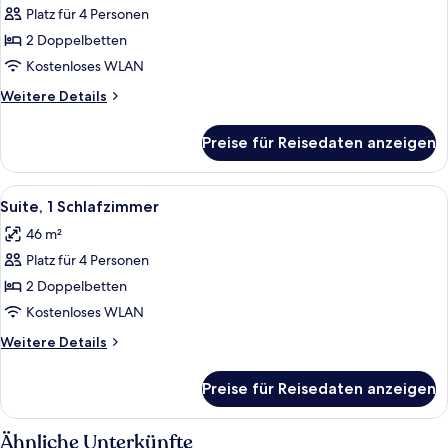
Platz für 4 Personen
Zimmer,
2 Doppelbetten
2 Doppelbetten
anzeigen
Kostenloses WLAN
Weitere
Weitere Details
Details
für
Preise für Reisedaten anzeigen
Zimmer,
2 Doppelbetten
Alle
Ein Hotelzimmer mit zwei Betten, eine
8
Suite, 1 Schlafzimmer
Fotos
46 m²
für
Platz für 4 Personen
Suite,
1
2 Doppelbetten
Schlafzimmer
Kostenloses WLAN
anzeigen
Weitere
Weitere Details
Details
für
Preise für Reisedaten anzeigen
Suite,
1
Schlafzimmer
Ähnliche Unterkünfte