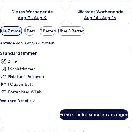
Überprüfe die Verfügbarkeit für dieses Wochenende, Aug. 7 - 
Überprüfe die Verfügbarkeit f
Dieses Wochenende
Nächstes Wochenende
Aug. 7 - Aug. 9
Aug. 14 - Aug. 16
Verfügbare
Alle Zimmer
1 Bett
2 Betten
Über 3 Betten
Filter
für
Anzeige von 8 von 8 Zimmern
Zimmer
Alle
Ein Hotelzimmer mit einem großen Bett
6
Standardzimmer
Fotos
21 m²
für
1 Schlafzimmer
Standardzimmer
anzeigen
Platz für 2 Personen
1 Queen-Bett
Kostenloses WLAN
Weitere
Weitere Details
Details
für
Preise für Reisedaten anzeigen
Standardzimmer
Alle
Ein ordentlich bezogenes Bett in ein