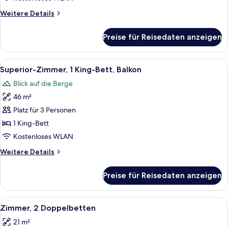
Schlafzimmer
Weitere
Weitere Details
anzeigen
Details
für
Preise für Reisedaten anzeigen
Premium-
Loft,
1
Alle
Ein Hotelzimmer mit einem großen Bett
9
Schlafzimmer
Superior-Zimmer, 1 King-Bett, Balkon
Fotos
Blick auf die Berge
für
46 m²
Superior-
Zimmer,
Platz für 3 Personen
1 King-
1 King-Bett
Bett,
Kostenloses WLAN
Balkon
Weitere
Weitere Details
anzeigen
Details
für
Preise für Reisedaten anzeigen
Superior-
Zimmer,
1 King-
Alle
Ein Hotelzimmer mit zwei Betten, ein
6
Bett,
Zimmer, 2 Doppelbetten
Fotos
Balkon
21 m²
für