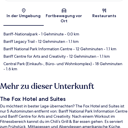
Karte
In der Umgebung
Fortbewegung vor
Restaurants
Ort
Banff-Nationalpark
- 1 Gehminute
- 0.0 km
Banff Legacy Trail
- 12 Gehminuten
- 1.1 km
Banff National Park Information Centre
- 12 Gehminuten
- 1.1 km
Banff Centre for Arts and Creativity
- 12 Gehminuten
- 1.1 km
Central Park (Einkaufs-, Büro- und Wohnkomplex)
- 18 Gehminuten
- 1.6 km
Mehr zu dieser Unterkunft
The Fox Hotel and Suites
Du möchtest in bester Lage übernachten? The Fox Hotel and Suites ist
nur 5 Autominuten entfernt von: Banff National Park Information Centre
und Banff Centre for Arts and Creativity. Nach einem Workout im
Fitnessbereich kannst du im Chili’s Grill & Bar essen gehen. Es serviert
zum Frühstück, Mittagessen und Abendessen amerikanische Küche.