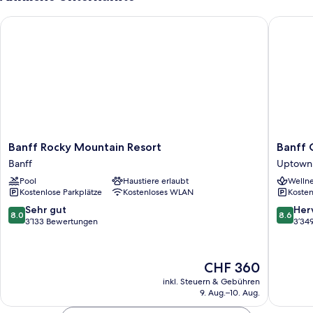
Banff Rocky Mountain Resort
Banff Ca
Banff
Banff
Banff Rocky Mountain Resort
Banff 
Rocky
Caribou
Banff
Uptown 
Mountain
Lodge
Pool
Haustiere erlaubt
Wellne
Resort
and
Kostenlose Parkplätze
Kostenloses WLAN
Kosten
Banff
Spa
Uptown
8.0
8.6
Sehr gut
Her
8.0
8.6
Bezirk
von
von
3’133 Bewertungen
3’34
10,
10,
Sehr
Hervorr
gut,
3’349
Der
CHF 360
3’133
Bewert
Preis
inkl. Steuern & Gebühren
Bewertungen
beträgt
9. Aug.–10. Aug.
CHF 360