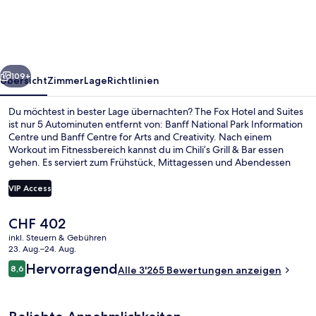
and
Suites
rück
Weiter
109+
Übersicht
Zimmer
Lage
Richtlinien
Du möchtest in bester Lage übernachten? The Fox Hotel and Suites
ist nur 5 Autominuten entfernt von: Banff National Park Information
Centre und Banff Centre for Arts and Creativity. Nach einem
Workout im Fitnessbereich kannst du im Chili’s Grill & Bar essen
gehen. Es serviert zum Frühstück, Mittagessen und Abendessen
amerikanische Küche. Eine Bar/Lounge, ein Whirlpool und eine
Sauna gehören ebenfalls zum Angebot. Anderen Reisenden
VIP Access
gefallen der Pool und das hilfsbereite Personal sehr gut.
Der
CHF 402
Innen-Whirlpool
aktuelle
inkl. Steuern & Gebühren
Preis
23. Aug.–24. Aug.
beträgt
Bewertungen
Hervorragend
8,6
Alle 3'265 Bewertungen anzeigen
CHF 402.
8,6 von 10.