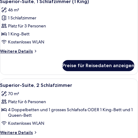
8
Superior-Suite, 1 Schlafzimmer (1 King)
Fotos
46 m²
für
1 Schlafzimmer
Superior-
Suite,
Platz für 3 Personen
1
1 King-Bett
Schlafzimmer
Kostenloses WLAN
(1
Weitere
Weitere Details
King)
Details
anzeigen
für
Preise für Reisedaten anzeigen
Superior-
Suite,
1
Alle
Ein Wohnzimmer mit einer Couch, ein
12
Schlafzimmer
Superior-Suite, 2 Schlafzimmer
Fotos
(1
70 m²
King)
für
Platz für 6 Personen
Superior-
Suite,
4 Doppelbetten und 1 grosses Schlafsofa ODER 1 King-Bett und 1
Queen-Bett
2 Schlafzimmer
Kostenloses WLAN
anzeigen
Weitere
Weitere Details
Details