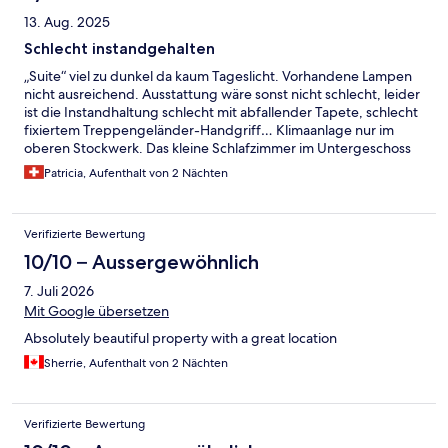
13. Aug. 2025
Schlecht instandgehalten
„Suite“ viel zu dunkel da kaum Tageslicht. Vorhandene Lampen
nicht ausreichend. Ausstattung wäre sonst nicht schlecht, leider
ist die Instandhaltung schlecht mit abfallender Tapete, schlecht
fixiertem Treppengeländer-Handgriff… Klimaanlage nur im
oberen Stockwerk. Das kleine Schlafzimmer im Untergeschoss
ist deshalb viel zu stickig. Insgesamt schlechtes Preis-
Patricia, Aufenthalt von 2 Nächten
Leistungsverhältnis.
Verifizierte Bewertung
10/10 – Aussergewöhnlich
7. Juli 2026
Mit Google übersetzen
Absolutely beautiful property with a great location
Sherrie, Aufenthalt von 2 Nächten
Verifizierte Bewertung