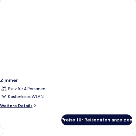
Zimmer
Platz für 4 Personen
Kostenloses WLAN
Weitere
Weitere Details
Details
für
Preise für Reisedaten anzeigen
Zimmer
Alle
Schreibtisch, schallisolierte Zimmer, 