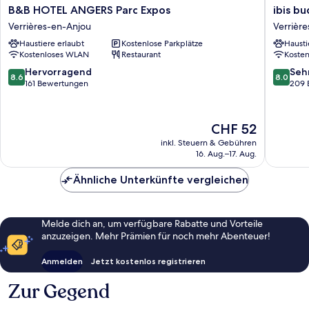
B&B
ibis
B&B HOTEL ANGERS Parc Expos
ibis b
HOTEL
budget
Verrières-en-Anjou
Verrièr
ANGERS
Angers
Haustiere erlaubt
Kostenlose Parkplätze
Hausti
Parc
Parc
Kostenloses WLAN
Restaurant
Koste
Expos
des
Verrières-
Expositi
8.6
8.0
Hervorragend
Seh
8.6
8.0
en-
Verrière
von
von
161 Bewertungen
209 
Anjou
en-
10,
10,
Anjou
Hervorragend,
Sehr
161
gut,
Der
CHF 52
Bewertungen
209
Preis
inkl. Steuern & Gebühren
Bewert
beträgt
16. Aug.–17. Aug.
CHF 52
Ähnliche Unterkünfte vergleichen
Melde dich an, um verfügbare Rabatte und Vorteile
anzuzeigen. Mehr Prämien für noch mehr Abenteuer!
Anmelden
Jetzt kostenlos registrieren
Zur Gegend