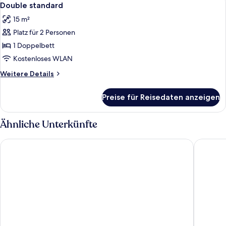
1
Double standard
Fotos
15 m²
für
Platz für 2 Personen
Double
standard
1 Doppelbett
anzeigen
Kostenloses WLAN
Weitere
Weitere Details
Details
für
Preise für Reisedaten anzeigen
Double
standard
Ähnliche Unterkünfte
B&B HOTEL ANGERS Parc Expos
ibis bud