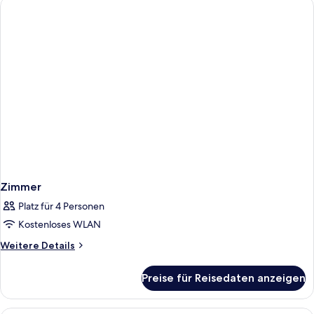
Zimmer
Platz für 4 Personen
Kostenloses WLAN
Weitere
Weitere Details
Details
für
Preise für Reisedaten anzeigen
Zimmer