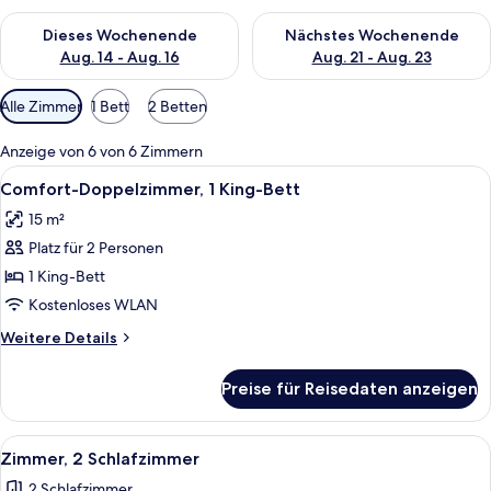
Überprüfe die Verfügbarkeit für dieses Wochenende, Aug. 14 -
Überprüfe die Verfügbarkeit f
Dieses Wochenende
Nächstes Wochenende
Aug. 14 - Aug. 16
Aug. 21 - Aug. 23
Verfügbare
Alle Zimmer
1 Bett
2 Betten
Filter
für
Anzeige von 6 von 6 Zimmern
Zimmer
Alle
Ein Hotelzimmer mit einem großen Bet
10
Comfort-Doppelzimmer, 1 King-Bett
Fotos
15 m²
für
Platz für 2 Personen
Comfort-
Doppelzimmer,
1 King-Bett
1 King-
Kostenloses WLAN
Bett
Weitere
Weitere Details
anzeigen
Details
für
Preise für Reisedaten anzeigen
Comfort-
Doppelzimmer,
1 King-
Alle
Ein Hotelzimmer mit einem großen Bet
10
Bett
Zimmer, 2 Schlafzimmer
Fotos
2 Schlafzimmer