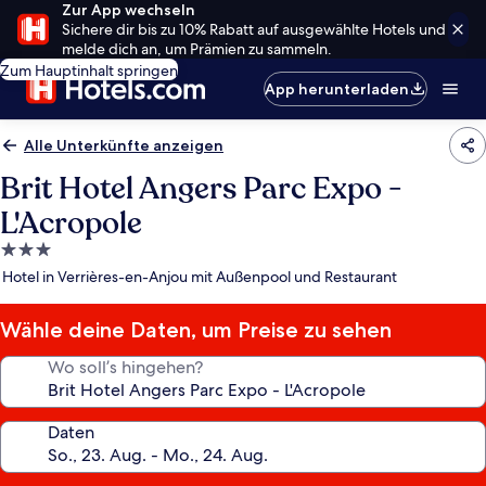
Zur App wechseln
Sichere dir bis zu 10% Rabatt auf ausgewählte Hotels und
melde dich an, um Prämien zu sammeln.
Zum Hauptinhalt springen
App herunterladen
Alle Unterkünfte anzeigen
Brit Hotel Angers Parc Expo -
L'Acropole
3.0-
Sterne-
Hotel in Verrières-en-Anjou mit Außenpool und Restaurant
Unterkunft
Wähle deine Daten, um Preise zu sehen
Wo soll’s hingehen?
Daten