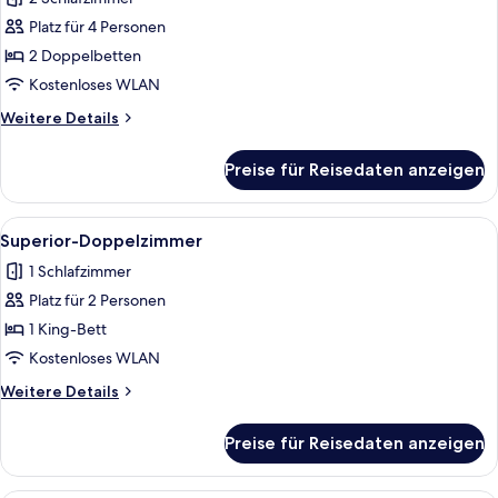
für
Platz für 4 Personen
Zimmer,
2 Schlafzimmer
2 Doppelbetten
anzeigen
Kostenloses WLAN
Weitere
Weitere Details
Details
für
Preise für Reisedaten anzeigen
Zimmer,
2 Schlafzimmer
Alle
Ein Hotelzimmer mit einem großen Be
11
Superior-Doppelzimmer
Fotos
1 Schlafzimmer
für
Platz für 2 Personen
Superior-
Doppelzimmer
1 King-Bett
anzeigen
Kostenloses WLAN
Weitere
Weitere Details
Details
für
Preise für Reisedaten anzeigen
Superior-
Doppelzimmer