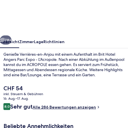
Hotel
Angers
Parc
Expo
-
rück
Weiter
L'Acropole
78+
Übersicht
Zimmer
Lage
Richtlinien
Genieße Verrières-en-Anjou mit einem Aufenthalt im Brit Hotel
Angers Parc Expo - L'Acropole. Nach einer Abkühlung im Außenpool
kannst du im ACROPOLE essen gehen. Es serviert zum Frühstück,
Mittagessen und Abendessen regionale Küche. Weitere Highlights
sind eine Bar/Lounge, eine Terrasse und ein Garten.
Der
CHF 54
aktuelle
inkl. Steuern & Gebühren
Preis
16. Aug.–17. Aug.
Lobby
beträgt
Bewertungen
Sehr gut
8,0
Alle 286 Bewertungen anzeigen
CHF 54.
8,0 von 10.
Beliebte Annehmlichkeiten