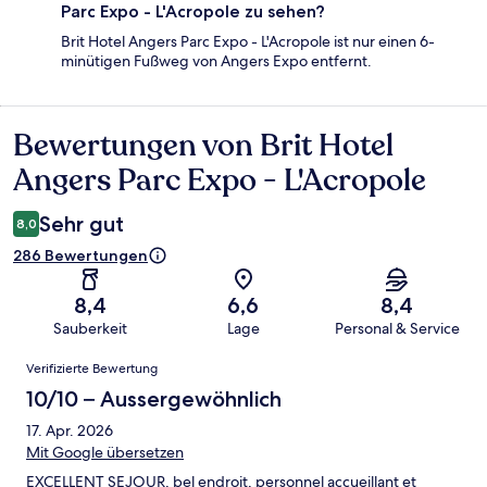
Parc Expo - L'Acropole zu sehen?
Brit Hotel Angers Parc Expo - L'Acropole ist nur einen 6-
minütigen Fußweg von Angers Expo entfernt.
Bewertungen von Brit Hotel
Bewertungen
Angers Parc Expo - L'Acropole
Sehr gut
8,0
286 Bewertungen
8,4
6,6
8,4
Sauberkeit
Lage
Personal & Service
Bewertungen
Verifizierte Bewertung
10/10 – Aussergewöhnlich
17. Apr. 2026
Mit Google übersetzen
EXCELLENT SEJOUR, bel endroit, personnel accueillant et