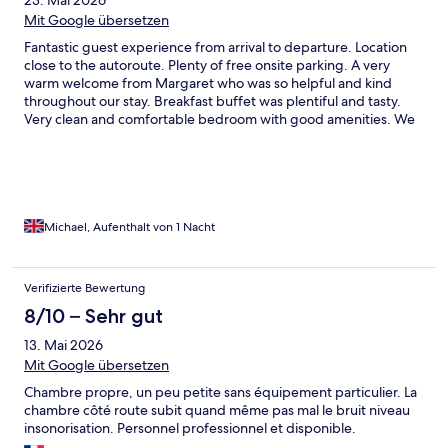
23. Mai 2026
Mit Google übersetzen
Fantastic guest experience from arrival to departure. Location
close to the autoroute. Plenty of free onsite parking. A very
warm welcome from Margaret who was so helpful and kind
throughout our stay. Breakfast buffet was plentiful and tasty.
Very clean and comfortable bedroom with good amenities. We
used the pool. Could t rate the place and the team any higher.
Thank you.
Michael, Aufenthalt von 1 Nacht
Verifizierte Bewertung
8/10 – Sehr gut
13. Mai 2026
Mit Google übersetzen
Chambre propre, un peu petite sans équipement particulier. La
chambre côté route subit quand même pas mal le bruit niveau
insonorisation. Personnel professionnel et disponible.