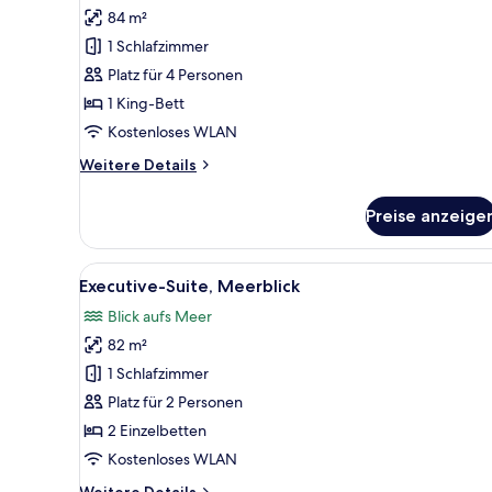
84 m²
Junior-
Suite,
1 Schlafzimmer
Meerblick
Platz für 4 Personen
(Extra
1 King-Bett
Bed
Kostenloses WLAN
3
Weitere
Weitere Details
adults
Details
+
für
Preise anzeige
1
Junior-
Suite,
child)
Meerblick
Alle
Ein Hotelzimmer mit einem groß
anzeigen
5
(Extra
Executive-Suite, Meerblick
Fotos
Bed
Blick aufs Meer
3
für
adults
82 m²
Executive-
+
Suite,
1 Schlafzimmer
1
Meerblick
child)
Platz für 2 Personen
anzeigen
2 Einzelbetten
Kostenloses WLAN
Weitere
Weitere Details