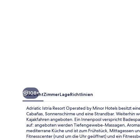
by
Minor
Hotels
108+
Übersicht
Zimmer
Lage
Richtlinien
Adriatic Istria Resort Operated by Minor Hotels besitzt eine
Cabañas, Sonnenschirme und eine Strandbar. Weiterhin w
Kajakfahren angeboten. Ein Innenpool verspricht Badespaß
auf: angeboten werden Tiefengewebe-Massagen, Aromathera
mediterrane Küche und ist zum Frühstück, Mittagessen un
Fitnesscenter (rund um die Uhr geöffnet) und ein Fitnessb