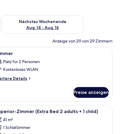
es Wochenende, Aug. 7 - Aug. 9.
Überprüfe die Verfügbarkeit für nächstes Wochenende, Aug. 1
Nächstes Wochenende
Aug. 14 - Aug. 16
Anzeige von 29 von 29 Zimmern
, einem Tisch und Blick auf das Meer.
le
Ein Hotelzimmer mit einem großen Bett, einem
8
immer
otos
Platz für 2 Personen
ür
Kostenloses WLAN
immer
nzeigen
itere
itere Details
tails
r
Preise anzeigen
immer
, einem Fernseher, einem Schreibtisch mit Stuhl, einem kleinen Tisch mit L
le
Ein Hotelzimmer mit einem großen Bett, einem
6
perior-Zimmer (Extra Bed 2 adults + 1 child)
otos
41 m²
ür
1 Schlafzimmer
uperior-