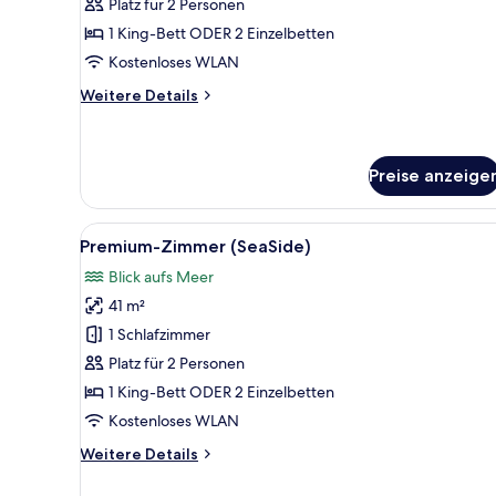
Zimmer
Platz für 2 Personen
anzeigen
1 King-Bett ODER 2 Einzelbetten
Kostenloses WLAN
Weitere
Weitere Details
Details
für
Superior-
Zimmer
Preise anzeige
Alle
Ein Hotelzimmer mit einem gro
4
Premium-Zimmer (SeaSide)
Fotos
Blick aufs Meer
für
41 m²
Premium-
Zimmer
1 Schlafzimmer
(SeaSide)
Platz für 2 Personen
anzeigen
1 King-Bett ODER 2 Einzelbetten
Kostenloses WLAN
Weitere
Weitere Details
Details
für