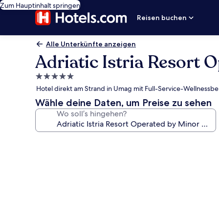
Zum Hauptinhalt springen
Reisen buchen
Alle Unterkünfte anzeigen
Adriatic Istria Resort 
5.0-
Sterne-
Hotel direkt am Strand in Umag mit Full-Service-Wellnessb
Unterkunft
Wähle deine Daten, um Preise zu sehen
Wo soll’s hingehen?
Fotogalerie
von
Adriatic
Istria
Resort
Operated