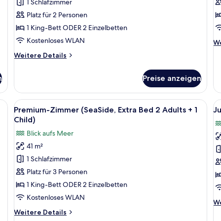
Zimmer
Z
1 Schlafzimmer
(Seafront
(
Platz für 2 Personen
View)
B
1 King-Bett ODER 2 Einzelbetten
anzeigen
2
Kostenloses WLAN
We
We
a
De
Weitere
Weitere Details
+
fü
Details
Su
1
für
Z
n
Preise anzeigen
ch
Deluxe-
(E
Zimmer
a
B
(Seafront
ßen Bett, einem Schreibtisch mit Stuhl, einem Fernseher und Meerblick durc
Alle
Ein Hotelzimmer mit einem großen Bett
Al
2
4
View)
Premium-Zimmer (SeaSide, Extra Bed 2 Adults + 1
Ju
ad
Fotos
F
Child)
+
für
f
1
Blick aufs Meer
Premium-
J
ch
41 m²
Zimmer
Su
1 Schlafzimmer
(SeaSide,
M
Extra
a
Platz für 3 Personen
Bed
1 King-Bett ODER 2 Einzelbetten
2
Kostenloses WLAN
We
We
Adults
De
Weitere
Weitere Details
+
fü
Details