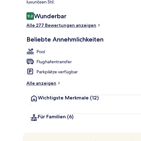
luxuriösen Stil.
Bewertungen
Wunderbar
9,2
9,2 von 10.
Allergikerbet
Alle 277 Bewertungen anzeigen
Beliebte Annehmlichkeiten
Pool
Flughafentransfer
Parkplätze verfügbar
Alle anzeigen
Wichtigste Merkmale
(12)
Für Familien
(6)