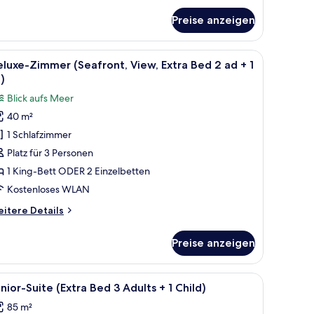
nior-
Preise anzeigen
ite,
erblick
el.
, einem Fernseher, einem kleinen Tisch mit einer Vase und einem Sessel.
le
Ein Hotelzimmer mit einem großen Bett, einem
6
luxe-Zimmer (Seafront, View, Extra Bed 2 ad + 1
otos
)
ür
Blick aufs Meer
eluxe-
40 m²
immer
1 Schlafzimmer
Seafront,
iew,
Platz für 3 Personen
xtra
1 King-Bett ODER 2 Einzelbetten
ed
Kostenloses WLAN
itere
itere Details
d
tails
r
Preise anzeigen
luxe-
immer
h)
eafront,
l und einem Balkon mit Meerblick.
, einem Sessel, einem kleinen Tisch, einem Fernseher und Meerblick.
le
Ein Hotelzimmer mit einem großen Bett, einem
nzeigen
5
ew,
nior-Suite (Extra Bed 3 Adults + 1 Child)
otos
tra
85 m²
ed
ür