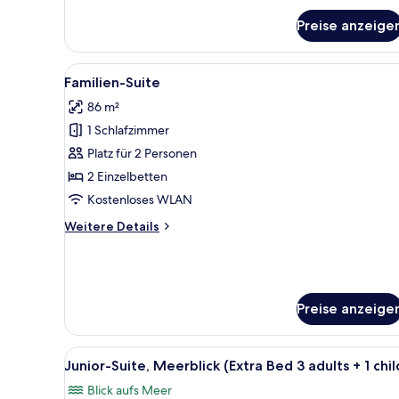
Premium-
Preise anzeige
Zimmer
(SeaSide)
Alle
Ein Hotelzimmer mit einem groß
6
Familien-Suite
Fotos
86 m²
für
1 Schlafzimmer
Familien-
Suite
Platz für 2 Personen
anzeigen
2 Einzelbetten
Kostenloses WLAN
Weitere
Weitere Details
Details
für
Familien-
Suite
Preise anzeige
Alle
Ein Hotelzimmer mit einem gro
6
Junior-Suite, Meerblick (Extra Bed 3 adults + 1 chil
Fotos
Blick aufs Meer
für