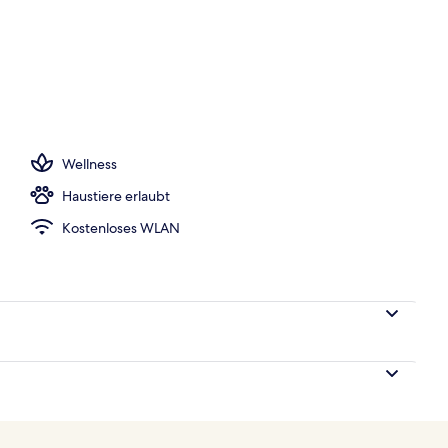
twaren, Minibar, Zimmersafe, Schreibtisch
Wellness
Haustiere erlaubt
Kostenloses WLAN