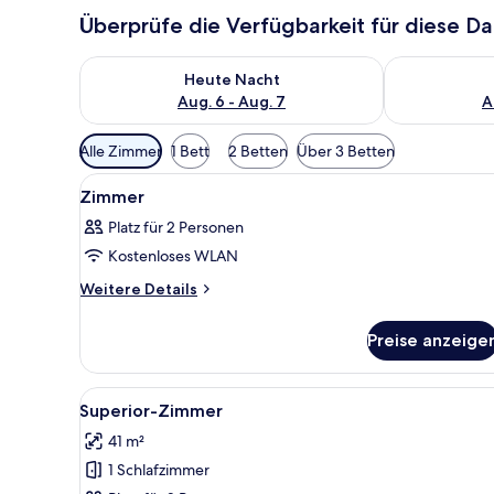
Überprüfe die Verfügbarkeit für diese D
Überprüfe die Verfügbarkeit für heute Nacht, Aug. 6
Überprüfe die
Heute Nacht
Aug. 6 - Aug. 7
A
Verfügbare
Alle Zimmer
1 Bett
2 Betten
Über 3 Betten
Filter
Alle
Ein Hotelzimmer mit Bett, Sofa
für
1
Zimmer
Fotos
Zimmer
Platz für 2 Personen
für
Kostenloses WLAN
Zimmer
anzeigen
Weitere
Weitere Details
Details
für
Preise anzeige
Zimmer
Alle
Ein Hotelzimmer mit einem groß
8
Superior-Zimmer
Fotos
41 m²
für
1 Schlafzimmer
Superior-