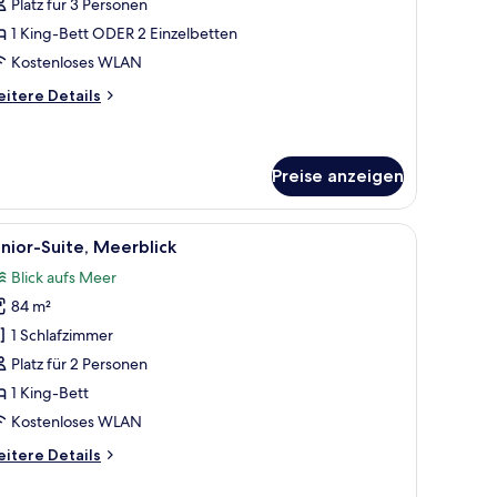
immer
Platz für 3 Personen
Extra
1 King-Bett ODER 2 Einzelbetten
ed
Kostenloses WLAN
itere
itere Details
dults
tails
r
perior-
immer
Preise anzeigen
ild)
xtra
nzeigen
ed
h große Fenster.
, einem Schreibtisch mit Stuhl, einem Fernseher und Meerblick durch große
le
Ein Hotelzimmer mit einem großen Bett, einem
6
nior-Suite, Meerblick
ults
otos
Blick aufs Meer
ür
84 m²
unior-
ild)
ite,
1 Schlafzimmer
eerblick
Platz für 2 Personen
nzeigen
1 King-Bett
Kostenloses WLAN
itere
itere Details
tails
r