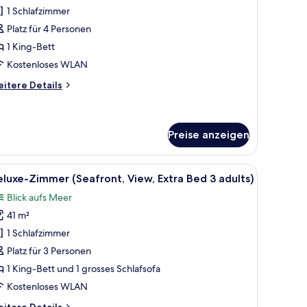
1 Schlafzimmer
unior-
uite
Platz für 4 Personen
Extra
1 King-Bett
)
ed
Kostenloses WLAN
itere
itere Details
dults
tails
r
nior-
ite
Preise anzeigen
hild)
xtra
nzeigen
ed
nen Tisch mit einer Vase und einem Balkon mit Meerblick.
, einem Schreibtisch, zwei Stühlen, einem Tisch und Meerblick.
le
Ein Hotelzimmer mit einem großen Bett, einem
6
luxe-Zimmer (Seafront, View, Extra Bed 3 adults)
ults
otos
Blick aufs Meer
ür
41 m²
eluxe-
ild)
immer
1 Schlafzimmer
Seafront,
Platz für 3 Personen
iew,
1 King-Bett und 1 grosses Schlafsofa
xtra
Kostenloses WLAN
ed
itere
itere Details