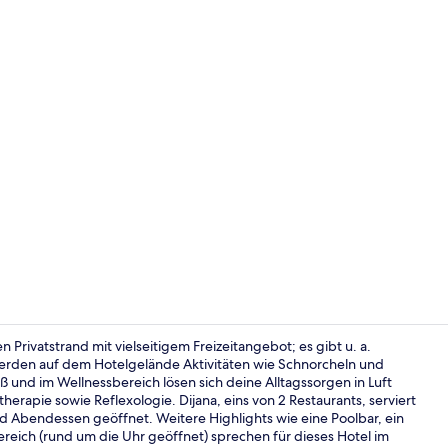
Innenpool, 
n Privatstrand mit vielseitigem Freizeitangebot; es gibt u. a.
erden auf dem Hotelgelände Aktivitäten wie Schnorcheln und
 und im Wellnessbereich lösen sich deine Alltagssorgen in Luft
Allergikerbe
pie sowie Reflexologie. Dijana, eins von 2 Restaurants, serviert
d Abendessen geöffnet. Weitere Highlights wie eine Poolbar, ein
ereich (rund um die Uhr geöffnet) sprechen für dieses Hotel im